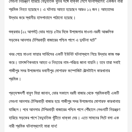
লেগুনা নিয়ন্ত্রণ হারিয়ে বৈদ্যুতিক খুঁটির সঙ্গে ধাক্কা লেগে ঘটনাস্থলেই একজন নারী
শ্রমিক নিহত হয়েছেন। এ ঘটনায় আহত হয়েছেন আরও ১২ জন। আহতদের
উদ্ধার করে স্থানীয় হাসপাতালে পাঠানো হয়েছে।
শুক্রবার (২২ আগস্ট) ভোর সাড়ে ৫টার দিকে উপজেলার মাওনা-বরমী আঞ্চলিক
সড়কের আনসার টেপিরবাড়ী বাজারের পশ্চিম পাশে এ দুর্ঘটনা ঘটে”
খবর পেয়ে মাওনা ফায়ার সার্ভিসের একটি ইউনিট ঘটনাস্থলে গিয়ে উদ্ধার কাজ শুরু
করে। তাৎক্ষণিকভাবে আহত ও নিহতের নাম-পরিচয় জানা যায়নি। তবে তারা সবাই
গাজীপুর সদর উপজেলার ভবানীপুর মোশারফ কম্পোজিট টেক্সটাইল কারখানার
শ্রমিক।
প্রত্যক্ষদর্শী বাবুল মিয়া জানান, ভোর সকালে বরমী বাজার থেকে শ্রমিকবাহী একটি
লেগুনা আনসার টেপিরবাড়ী বাজার হয়ে গাজীপুর সদর উপজেলার মোশারফ কারখানায়
যাচ্ছিল। পথে আনসার টেপিরবাড়ী বাজারের পশ্চিম পাশে পৌঁছালে লেগুনাটি নিয়ন্ত্রণ
হারিয়ে সড়কের পাশে বৈদ্যুতিক খুঁটিতে ধাক্কা দেয়। এতে সামনের সিটে বসা এক
নারী শ্রমিক ঘটনাস্থলেই মারা যান!