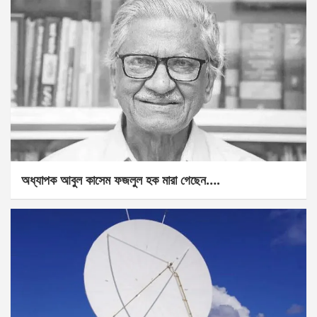
অধ্যাপক আবুল কাসেম ফজলুল হক মারা গেছেন….