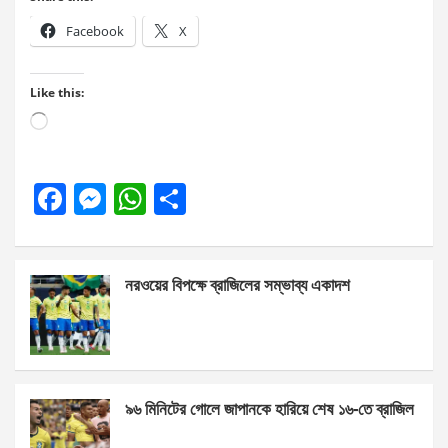
Facebook
X
Like this:
Loading…
F
M
W
S
a
es
h
h
ce
se
at
ar
নরওয়ের বিপক্ষে ব্রাজিলের সম্ভাব্য একাদশ
b
n
s
e
o
g
A
o
er
p
k
p
৯৬ মিনিটের গোলে জাপানকে হারিয়ে শেষ ১৬-তে ব্রাজিল