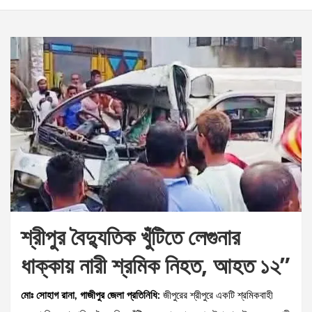
শ্রীপুর বৈদ্যুতিক খুঁটিতে লেগুনার
ধাক্কায় নারী শ্রমিক নিহত, আহত ১২”
মোঃ সোহাগ রানা, গাজীপুর জেলা প্রতিনিধি:
জীপুরের শ্রীপুরে একটি শ্রমিকবাহী