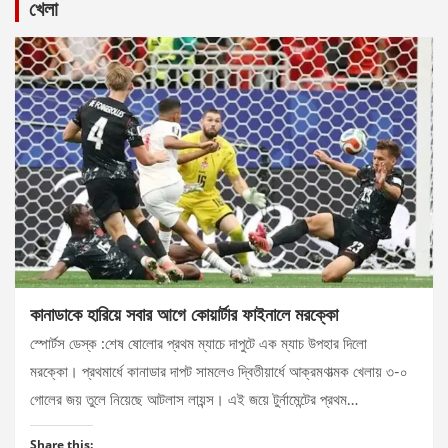
খেলা
কানাডাকে হারিয়ে সবার আগে কোয়ার্টার ফাইনালে মরক্কো
স্পোর্টস ডেস্ক :শেষ ষোলোর প্রথম ম্যাচে দাপুটে এক ম্যাচ উপহার দিলো
মরক্কো। প্রথমার্ধে কানাডার দাপট সামলেও দ্বিতীয়ার্ধে আক্রমণাত্মক খেলায় ৩-০
গোলের জয় তুলে নিয়েছে আটলাস লায়ন্স। এই জয়ে টুর্নামেন্টের প্রথম…
Share this: