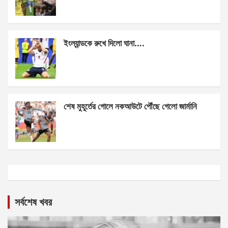
ইংল্যান্ডকে রুখে দিলো ঘানা….
শেষ মুহূর্তের গোলে নকআউটে পৌঁছে গেলো জার্মানি
সর্বশেষ খবর