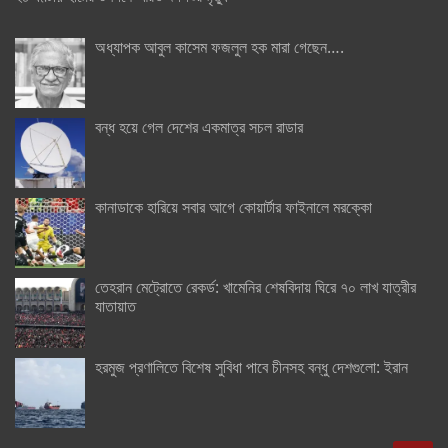
অধ্যাপক আবুল কাসেম ফজলুল হক মারা গেছেন….
বন্ধ হয়ে গেল দেশের একমাত্র সচল রাডার
কানাডাকে হারিয়ে সবার আগে কোয়ার্টার ফাইনালে মরক্কো
তেহরান মেট্রোতে রেকর্ড: খামেনির শেষবিদায় ঘিরে ৭০ লাখ যাত্রীর
যাতায়াত
হরমুজ প্রণালিতে বিশেষ সুবিধা পাবে চীনসহ বন্ধু দেশগুলো: ইরান