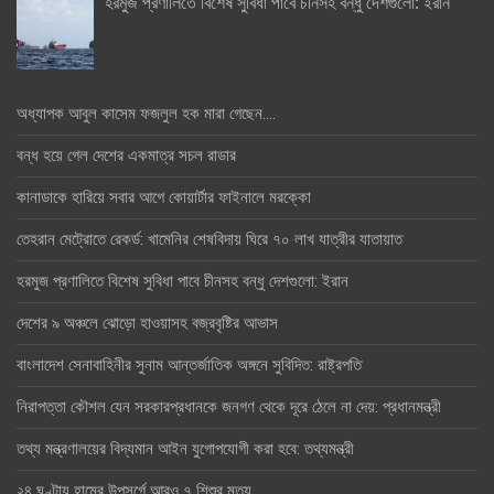
হরমুজ প্রণালিতে বিশেষ সুবিধা পাবে চীনসহ বন্ধু দেশগুলো: ইরান
অধ্যাপক আবুল কাসেম ফজলুল হক মারা গেছেন….
বন্ধ হয়ে গেল দেশের একমাত্র সচল রাডার
কানাডাকে হারিয়ে সবার আগে কোয়ার্টার ফাইনালে মরক্কো
তেহরান মেট্রোতে রেকর্ড: খামেনির শেষবিদায় ঘিরে ৭০ লাখ যাত্রীর যাতায়াত
হরমুজ প্রণালিতে বিশেষ সুবিধা পাবে চীনসহ বন্ধু দেশগুলো: ইরান
দেশের ৯ অঞ্চলে ঝোড়ো হাওয়াসহ বজ্রবৃষ্টির আভাস
বাংলাদেশ সেনাবাহিনীর সুনাম আন্তর্জাতিক অঙ্গনে সুবিদিত: রাষ্ট্রপতি
নিরাপত্তা কৌশল যেন সরকারপ্রধানকে জনগণ থেকে দূরে ঠেলে না দেয়: প্রধানমন্ত্রী
তথ্য মন্ত্রণালয়ের বিদ্যমান আইন যুগোপযোগী করা হবে: তথ্যমন্ত্রী
২৪ ঘণ্টায় হামের উপসর্গে আরও ৭ শিশুর মৃত্যু