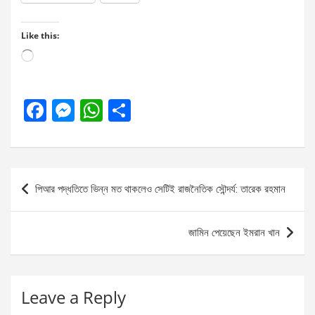
Like this:
Loading…
F
M
W
S
a
es
h
h
ce
se
at
ar
b
n
s
e
Post
পিআর পদ্ধতিতে ভিন্ন মত থাকলেও সেটিই রাজনৈতিক সৌন্দর্য: তারেক রহমান
o
g
A
navigation
o
er
p
জামিন পেয়েছেন ইমরান খান
k
p
Leave a Reply