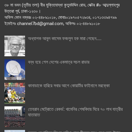
৩৮ মা ভবন (তৃতীয় তলা) বীর মুক্তিযোদ্ধা কুতুবউদ্দিন রোড, সেক্টর #৮ আব্দুল্লাহপুর
উত্তরা পূর্ব, ঢাকা-১২৩০।
অফিস ফোন নম্বরঃ ০২-৪৪৮৯১০১৮, মোবাঃ০১৯৭০৫৭২৯৩৪, ০১৭১৩৩৯৪৭৯৯
ইমেইলঃ channel7bd@gmail.com, অফিসঃ ০২-৪৪৮৯১০১৮
অধ্যাপক আবুল কাসেম ফজলুল হক মারা গেছেন….
বন্ধ হয়ে গেল দেশের একমাত্র সচল রাডার
কানাডাকে হারিয়ে সবার আগে কোয়ার্টার ফাইনালে মরক্কো
তেহরান মেট্রোতে রেকর্ড: খামেনির শেষবিদায় ঘিরে ৭০ লাখ যাত্রীর
যাতায়াত