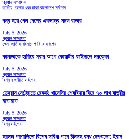
প্রধান সম্পাদক
জাতীয়
জেলার খবর
ঢাকা
বাংলাদেশ
সর্বশেষ
বন্ধ হয়ে গেল দেশের একমাত্র সচল রাডার
July 5, 2026
প্রধান সম্পাদক
খেলা
জাতীয়
বাংলাদেশ
বিশ্ব
সর্বশেষ
কানাডাকে হারিয়ে সবার আগে কোয়ার্টার ফাইনালে মরক্কো
July 5, 2026
প্রধান সম্পাদক
বিশ্ব
রাজনীতি
সর্বশেষ
তেহরান মেট্রোতে রেকর্ড: খামেনির শেষবিদায় ঘিরে ৭০ লাখ যাত্রীর
যাতায়াত
July 5, 2026
প্রধান সম্পাদক
বিশ্ব
সর্বশেষ
হরমুজ প্রণালিতে বিশেষ সুবিধা পাবে চীনসহ বন্ধু দেশগুলো: ইরান