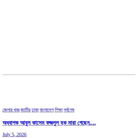
সম্পাদক ও ব্যবস্থাপনা পরিচালকঃ এস.এম.এ মনসুর মাসুদ
সম্পাদক ও প্রকাশকঃ কামরুননাহার
ব্যবস্থাপনা সম্পাদকঃ মোঃ আবু নাছের ইকবাল চৌধুরী
ডেপুটি এডিটরঃ মোঃ মোস্তাফিজুর রহমান খান
জয়েন্ট এডিটরঃ মোঃ রবিউল ইসলাম
সহকারী সম্পাদকঃ শাহ রাশিদুল ইসলাম রাসেল
৩৮ মা ভবন (তৃতীয় তলা) বীর মুক্তিযোদ্ধা কুতুবউদ্দিন রোড, সেক্টর #৮ আব্দুল্লাহপুর
উত্তরা পূর্ব, ঢাকা-১২৩০।
অফিস ফোন নম্বরঃ ০২-৪৪৮৯১০১৮, মোবাঃ০১৯৭০৫৭২৯৩৪, ০১৭১৩৩৯৪৭৯৯
ইমেইলঃ channel7bd@gmail.com, অফিসঃ ০২-৪৪৮৯১০১৮
জেলার খবর
জাতীয়
ঢাকা
বাংলাদেশ
শিক্ষা
সর্বশেষ
অধ্যাপক আবুল কাসেম ফজলুল হক মারা গেছেন….
July 5, 2026