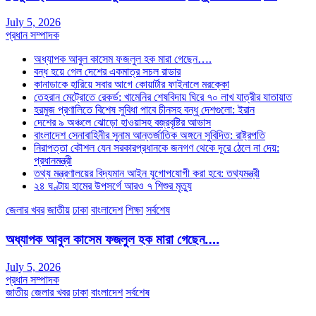
July 5, 2026
প্রধান সম্পাদক
অধ্যাপক আবুল কাসেম ফজলুল হক মারা গেছেন….
বন্ধ হয়ে গেল দেশের একমাত্র সচল রাডার
কানাডাকে হারিয়ে সবার আগে কোয়ার্টার ফাইনালে মরক্কো
তেহরান মেট্রোতে রেকর্ড: খামেনির শেষবিদায় ঘিরে ৭০ লাখ যাত্রীর যাতায়াত
হরমুজ প্রণালিতে বিশেষ সুবিধা পাবে চীনসহ বন্ধু দেশগুলো: ইরান
দেশের ৯ অঞ্চলে ঝোড়ো হাওয়াসহ বজ্রবৃষ্টির আভাস
বাংলাদেশ সেনাবাহিনীর সুনাম আন্তর্জাতিক অঙ্গনে সুবিদিত: রাষ্ট্রপতি
নিরাপত্তা কৌশল যেন সরকারপ্রধানকে জনগণ থেকে দূরে ঠেলে না দেয়:
প্রধানমন্ত্রী
তথ্য মন্ত্রণালয়ের বিদ্যমান আইন যুগোপযোগী করা হবে: তথ্যমন্ত্রী
২৪ ঘণ্টায় হামের উপসর্গে আরও ৭ শিশুর মৃত্যু
জেলার খবর
জাতীয়
ঢাকা
বাংলাদেশ
শিক্ষা
সর্বশেষ
অধ্যাপক আবুল কাসেম ফজলুল হক মারা গেছেন….
July 5, 2026
প্রধান সম্পাদক
জাতীয়
জেলার খবর
ঢাকা
বাংলাদেশ
সর্বশেষ