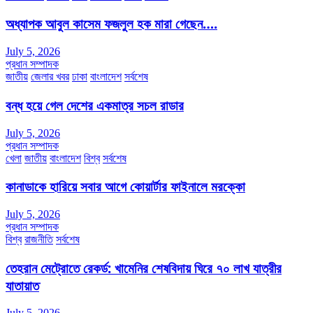
অধ্যাপক আবুল কাসেম ফজলুল হক মারা গেছেন….
July 5, 2026
প্রধান সম্পাদক
জাতীয়
জেলার খবর
ঢাকা
বাংলাদেশ
সর্বশেষ
বন্ধ হয়ে গেল দেশের একমাত্র সচল রাডার
July 5, 2026
প্রধান সম্পাদক
খেলা
জাতীয়
বাংলাদেশ
বিশ্ব
সর্বশেষ
কানাডাকে হারিয়ে সবার আগে কোয়ার্টার ফাইনালে মরক্কো
July 5, 2026
প্রধান সম্পাদক
বিশ্ব
রাজনীতি
সর্বশেষ
তেহরান মেট্রোতে রেকর্ড: খামেনির শেষবিদায় ঘিরে ৭০ লাখ যাত্রীর
যাতায়াত
July 5, 2026