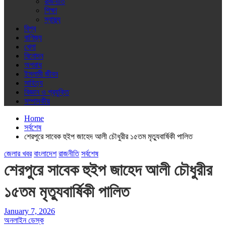
রাজনীতি
শিক্ষা
স্বাস্থ্য
বিশ্ব
বাণিজ্য
খেলা
বিনোদন
অপরাধ
ইসলামী জীবন
সাহিত্য
বিজ্ঞান ও প্রযুক্তি
সম্পাদকীয়
Home
সর্বশেষ
শেরপুরে সাবেক হুইপ জাহেদ আলী চৌধুরীর ১৫তম মৃত্যুবার্ষিকী পালিত
জেলার খবর
বাংলাদেশ
রাজনীতি
সর্বশেষ
শেরপুরে সাবেক হুইপ জাহেদ আলী চৌধুরীর
১৫তম মৃত্যুবার্ষিকী পালিত
January 7, 2026
অনলাইন ডেস্ক