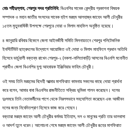
মোঃ শহীদুল্লাহ, শেরপুর সদর প্রতিনিধি:
বিএনপির সাবেক কেন্দ্রীয় প্রকাশনা বিষয়ক
সম্পাদক ও মহান জাতীয় সংসদের সাবেক হুইপ মরহুম আলহাজ্ব জাহেদ আলী চৌধুরীর
১৫তম মৃত্যুবার্ষিকী উপলক্ষে শেরপুরে দোয়া ও মিলাদ মাহফিল অনুষ্ঠিত হয়েছে।
৪ জানুয়ারি রবিবার বিকেলে জেলা আইনজীবী সমিতি মিলনায়তনে শেরপুর পলিটেকনিক
ইনস্টিটিউট ছাত্রদলের উদ্যোগে আয়োজিত ওই দোয়া ও মিলাদ মাহফিলে প্রধান অতিথি
হিসেবে ভার্চুয়ালী বক্তব্য রাখেন শেরপুর-২ (নকলা-নালিতাবাড়ী) আসনের বিএনপি মনোনীত
প্রার্থীও জেলা বিএনপির যুগ্ম আহবায়ক ইঞ্জিনিয়ার ফাহিম চৌধুরী।
ওই সময় তিনি মরহুমের বিদেহী আত্মার মাগফিরাত কামনায় সকলের কাছে দোয়া প্রার্থনা
করে বলেন, আমার বাবা বিএনপির রাজনীতিতে সক্রিয় ভূমিকা পালন করেছেন। দলের
দুঃসময়ে তিনি নেতাকর্মীদের পাশে থেকে নিরলসভাবে সহযোগিতা করেছেন এবং আজীবন
দলের জন্য নিবেদিতপ্রাণ হিসেবে কাজ করে গেছেন।
বক্তারা মরহুম জাহেদ আলী চৌধুরীর কর্মময় ইতিহাস, দল ও মানুষের প্রতি তার ভালবাসা
ও আদর্শ তুলে ধরেন। আলোচনা শেষে মরহুম জাহেদ আলী চৌধুরীর রূহের মাগফিরাত