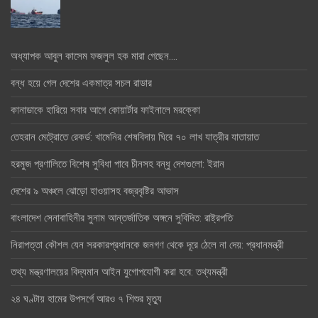
অধ্যাপক আবুল কাসেম ফজলুল হক মারা গেছেন….
বন্ধ হয়ে গেল দেশের একমাত্র সচল রাডার
কানাডাকে হারিয়ে সবার আগে কোয়ার্টার ফাইনালে মরক্কো
তেহরান মেট্রোতে রেকর্ড: খামেনির শেষবিদায় ঘিরে ৭০ লাখ যাত্রীর যাতায়াত
হরমুজ প্রণালিতে বিশেষ সুবিধা পাবে চীনসহ বন্ধু দেশগুলো: ইরান
দেশের ৯ অঞ্চলে ঝোড়ো হাওয়াসহ বজ্রবৃষ্টির আভাস
বাংলাদেশ সেনাবাহিনীর সুনাম আন্তর্জাতিক অঙ্গনে সুবিদিত: রাষ্ট্রপতি
নিরাপত্তা কৌশল যেন সরকারপ্রধানকে জনগণ থেকে দূরে ঠেলে না দেয়: প্রধানমন্ত্রী
তথ্য মন্ত্রণালয়ের বিদ্যমান আইন যুগোপযোগী করা হবে: তথ্যমন্ত্রী
২৪ ঘণ্টায় হামের উপসর্গে আরও ৭ শিশুর মৃত্যু