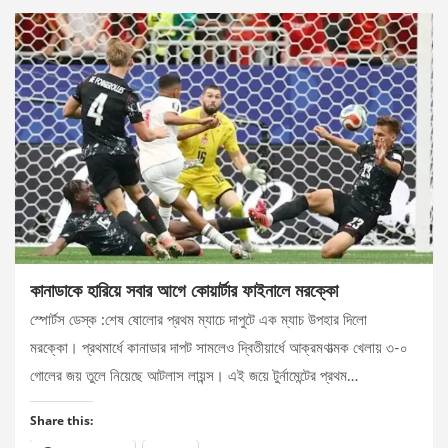
কানাডাকে হারিয়ে সবার আগে কোয়ার্টার ফাইনালে মরক্কো
স্পোর্টস ডেস্ক :শেষ ষোলোর প্রথম ম্যাচে দাপুটে এক ম্যাচ উপহার দিলো
মরক্কো। প্রথমার্ধে কানাডার দাপট সামলেও দ্বিতীয়ার্ধে আক্রমণাত্মক খেলায় ৩-০
গোলের জয় তুলে নিয়েছে আটলাস লায়ন্স। এই জয়ে টুর্নামেন্টের প্রথম…
Share this: