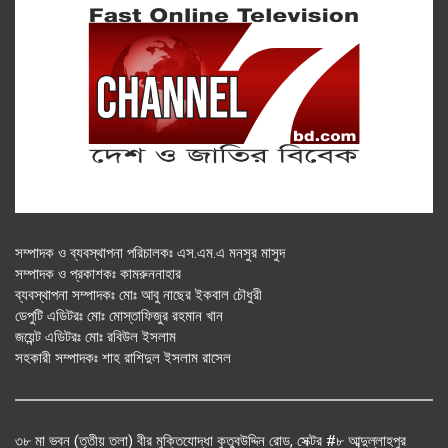
সম্পাদক ও ব্যবস্থাপনা পরিচালকঃ এস.এম.এ মনসুর মাসুদ
সম্পাদক ও প্রকাশকঃ কামরুননাহার
ব্যবস্থাপনা সম্পাদকঃ মোঃ আবু নাছের ইকবাল চৌধুরী
ডেপুটি এডিটরঃ মোঃ মোস্তাফিজুর রহমান খান
জয়েন্ট এডিটরঃ মোঃ রবিউল ইসলাম
সহকারী সম্পাদকঃ শাহ রাশিদুল ইসলাম রাসেল
৩৮ মা ভবন (তৃতীয় তলা) বীর মুক্তিযোদ্ধা কুতুবউদ্দিন রোড, সেক্টর #৮ আব্দুল্লাহপুর