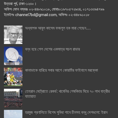
উত্তরা পূর্ব, ঢাকা-১২৩০।
অফিস ফোন নম্বরঃ ০২-৪৪৮৯১০১৮, মোবাঃ০১৯৭০৫৭২৯৩৪, ০১৭১৩৩৯৪৭৯৯
ইমেইলঃ channel7bd@gmail.com, অফিসঃ ০২-৪৪৮৯১০১৮
অধ্যাপক আবুল কাসেম ফজলুল হক মারা গেছেন….
বন্ধ হয়ে গেল দেশের একমাত্র সচল রাডার
কানাডাকে হারিয়ে সবার আগে কোয়ার্টার ফাইনালে মরক্কো
তেহরান মেট্রোতে রেকর্ড: খামেনির শেষবিদায় ঘিরে ৭০ লাখ যাত্রীর
যাতায়াত
হরমুজ প্রণালিতে বিশেষ সুবিধা পাবে চীনসহ বন্ধু দেশগুলো: ইরান