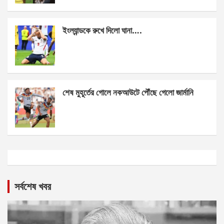
ইংল্যান্ডকে রুখে দিলো ঘানা….
শেষ মুহূর্তের গোলে নকআউটে পৌঁছে গেলো জার্মানি
সর্বশেষ খবর