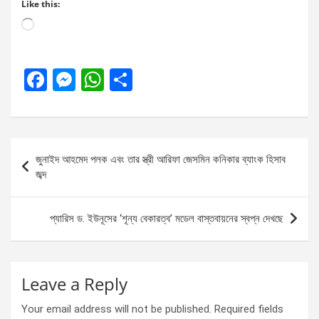
Like this:
Loading…
F
M
W
S
a
es
h
h
ce
se
at
ar
b
n
s
e
Post
জুনাইদ আহমেদ পলক এবং তার স্ত্রী আরিফা জেসমিন কনিকার ব্যাংক হিসাব
o
g
A
navigation
জব্দ
o
er
p
k
p
প্যারিস ড. ইউনূসের ‘শূন্য বেকারত্ব’ মডেল বাস্তবায়নের স্বপ্ন দেখছে
Leave a Reply
Your email address will not be published.
Required fields