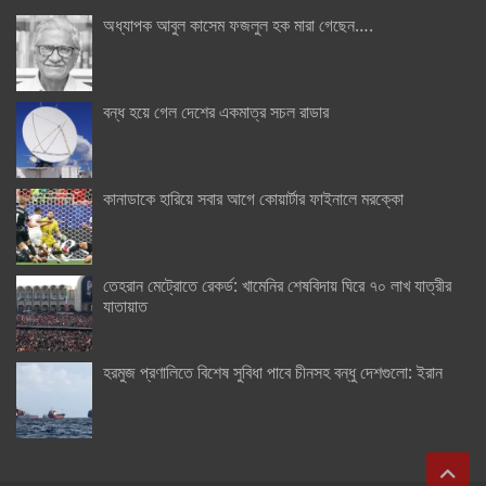
অধ্যাপক আবুল কাসেম ফজলুল হক মারা গেছেন….
বন্ধ হয়ে গেল দেশের একমাত্র সচল রাডার
কানাডাকে হারিয়ে সবার আগে কোয়ার্টার ফাইনালে মরক্কো
তেহরান মেট্রোতে রেকর্ড: খামেনির শেষবিদায় ঘিরে ৭০ লাখ যাত্রীর
যাতায়াত
হরমুজ প্রণালিতে বিশেষ সুবিধা পাবে চীনসহ বন্ধু দেশগুলো: ইরান