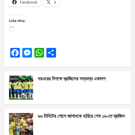
Facebook
X
Like this:
Loading…
F
M
W
S
a
es
h
h
ce
se
at
ar
নরওয়ের বিপক্ষে ব্রাজিলের সম্ভাব্য একাদশ
b
n
s
e
o
g
A
o
er
p
k
p
৯৬ মিনিটের গোলে জাপানকে হারিয়ে শেষ ১৬-তে ব্রাজিল