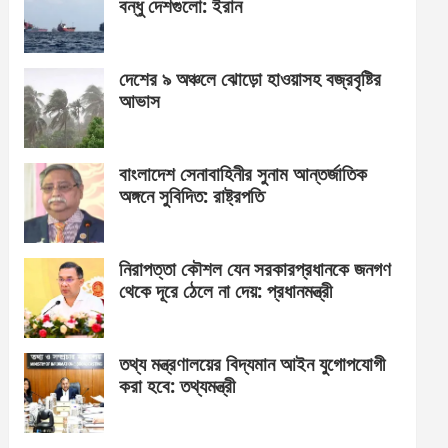
বন্ধু দেশগুলো: ইরান
দেশের ৯ অঞ্চলে ঝোড়ো হাওয়াসহ বজ্রবৃষ্টির
আভাস
বাংলাদেশ সেনাবাহিনীর সুনাম আন্তর্জাতিক
অঙ্গনে সুবিদিত: রাষ্ট্রপতি
নিরাপত্তা কৌশল যেন সরকারপ্রধানকে জনগণ
থেকে দূরে ঠেলে না দেয়: প্রধানমন্ত্রী
তথ্য মন্ত্রণালয়ের বিদ্যমান আইন যুগোপযোগী
করা হবে: তথ্যমন্ত্রী