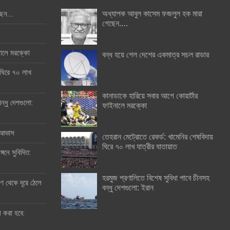
অধ্যাপক আবুল কাসেম ফজলুল হক মারা
ছেন….
গেছেন….
ইনালে মরক্কো
বন্ধ হয়ে গেল দেশের একমাত্র সচল রাডার
 ঘিরে ৭০ লাখ
কানাডাকে হারিয়ে সবার আগে কোয়ার্টার
ন্ধু দেশগুলো:
ফাইনালে মরক্কো
র আভাস
তেহরান মেট্রোতে রেকর্ড: খামেনির শেষবিদায়
ঘিরে ৭০ লাখ যাত্রীর যাতায়াত
্গনে সুবিদিত:
হরমুজ প্রণালিতে বিশেষ সুবিধা পাবে চীনসহ
 থেকে দূরে ঠেলে
বন্ধু দেশগুলো: ইরান
ী করা হবে: