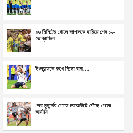
o
g
A
o
er
p
k
p
৯৬ মিনিটের গোলে জাপানকে হারিয়ে শেষ ১৬-
তে ব্রাজিল
ইংল্যান্ডকে রুখে দিলো ঘানা….
শেষ মুহূর্তের গোলে নকআউটে পৌঁছে গেলো
জার্মানি