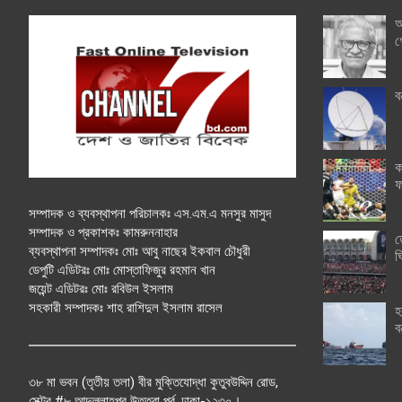
অ
গ
ব
ক
ফ
সম্পাদক ও ব্যবস্থাপনা পরিচালকঃ এস.এম.এ মনসুর মাসুদ
সম্পাদক ও প্রকাশকঃ কামরুননাহার
ত
ব্যবস্থাপনা সম্পাদকঃ মোঃ আবু নাছের ইকবাল চৌধুরী
ঘ
ডেপুটি এডিটরঃ মোঃ মোস্তাফিজুর রহমান খান
জয়েন্ট এডিটরঃ মোঃ রবিউল ইসলাম
সহকারী সম্পাদকঃ শাহ রাশিদুল ইসলাম রাসেল
হ
ব
৩৮ মা ভবন (তৃতীয় তলা) বীর মুক্তিযোদ্ধা কুতুবউদ্দিন রোড,
সেক্টর #৮ আব্দুল্লাহপুর উত্তরা পূর্ব, ঢাকা-১২৩০।