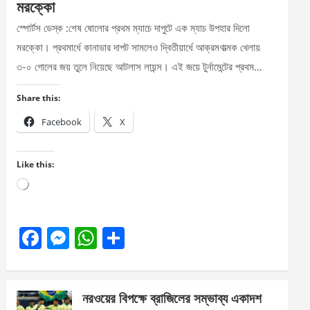
মরক্কো
স্পোর্টস ডেস্ক :শেষ ষোলোর প্রথম ম্যাচে দাপুটে এক ম্যাচ উপহার দিলো
মরক্কো। প্রথমার্ধে কানাডার দাপট সামলেও দ্বিতীয়ার্ধে আক্রমণাত্মক খেলায়
৩-০ গোলের জয় তুলে নিয়েছে আটলাস লায়ন্স। এই জয়ে টুর্নামেন্টের প্রথম…
Share this:
Facebook
X
Like this:
Loading…
F
M
W
S
a
es
h
h
ce
se
at
ar
নরওয়ের বিপক্ষে ব্রাজিলের সম্ভাব্য একাদশ
b
n
s
e