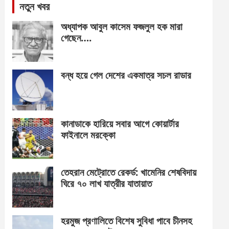
নতুন খবর
অধ্যাপক আবুল কাসেম ফজলুল হক মারা
গেছেন….
বন্ধ হয়ে গেল দেশের একমাত্র সচল রাডার
কানাডাকে হারিয়ে সবার আগে কোয়ার্টার
ফাইনালে মরক্কো
তেহরান মেট্রোতে রেকর্ড: খামেনির শেষবিদায়
ঘিরে ৭০ লাখ যাত্রীর যাতায়াত
হরমুজ প্রণালিতে বিশেষ সুবিধা পাবে চীনসহ