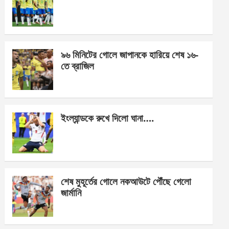
o
g
A
o
er
p
k
p
৯৬ মিনিটের গোলে জাপানকে হারিয়ে শেষ ১৬-
তে ব্রাজিল
ইংল্যান্ডকে রুখে দিলো ঘানা….
শেষ মুহূর্তের গোলে নকআউটে পৌঁছে গেলো
জার্মানি