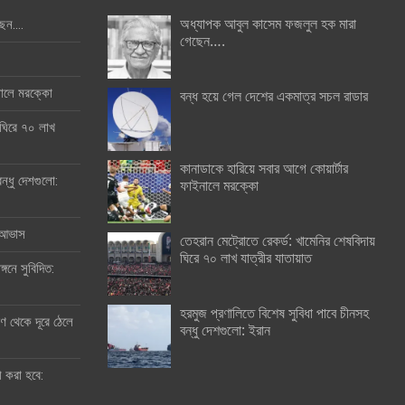
অধ্যাপক আবুল কাসেম ফজলুল হক মারা
ছেন….
গেছেন….
ইনালে মরক্কো
বন্ধ হয়ে গেল দেশের একমাত্র সচল রাডার
 ঘিরে ৭০ লাখ
কানাডাকে হারিয়ে সবার আগে কোয়ার্টার
ন্ধু দেশগুলো:
ফাইনালে মরক্কো
র আভাস
তেহরান মেট্রোতে রেকর্ড: খামেনির শেষবিদায়
ঘিরে ৭০ লাখ যাত্রীর যাতায়াত
্গনে সুবিদিত:
হরমুজ প্রণালিতে বিশেষ সুবিধা পাবে চীনসহ
 থেকে দূরে ঠেলে
বন্ধু দেশগুলো: ইরান
ী করা হবে: