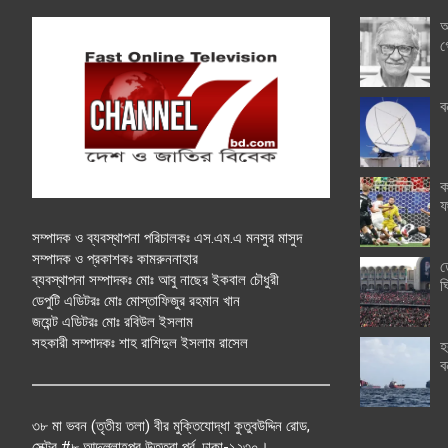
অ
গ
ব
ক
ফ
সম্পাদক ও ব্যবস্থাপনা পরিচালকঃ এস.এম.এ মনসুর মাসুদ
সম্পাদক ও প্রকাশকঃ কামরুননাহার
ত
ব্যবস্থাপনা সম্পাদকঃ মোঃ আবু নাছের ইকবাল চৌধুরী
ঘ
ডেপুটি এডিটরঃ মোঃ মোস্তাফিজুর রহমান খান
জয়েন্ট এডিটরঃ মোঃ রবিউল ইসলাম
সহকারী সম্পাদকঃ শাহ রাশিদুল ইসলাম রাসেল
হ
ব
৩৮ মা ভবন (তৃতীয় তলা) বীর মুক্তিযোদ্ধা কুতুবউদ্দিন রোড,
সেক্টর #৮ আব্দুল্লাহপুর উত্তরা পূর্ব, ঢাকা-১২৩০।