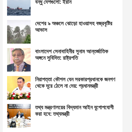
বন্ধু দেশগুলো: ইরান
দেশের ৯ অঞ্চলে ঝোড়ো হাওয়াসহ বজ্রবৃষ্টির
আভাস
বাংলাদেশ সেনাবাহিনীর সুনাম আন্তর্জাতিক
অঙ্গনে সুবিদিত: রাষ্ট্রপতি
নিরাপত্তা কৌশল যেন সরকারপ্রধানকে জনগণ
থেকে দূরে ঠেলে না দেয়: প্রধানমন্ত্রী
তথ্য মন্ত্রণালয়ের বিদ্যমান আইন যুগোপযোগী
করা হবে: তথ্যমন্ত্রী