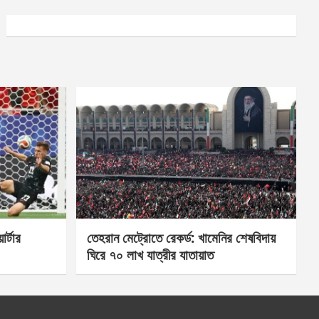
র্টার
তেহরান মেট্রোতে রেকর্ড: খামেনির শেষবিদায়
ঘিরে ৭০ লাখ যাত্রীর যাতায়াত