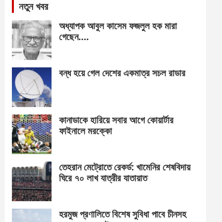
নতুন খবর
অধ্যাপক আবুল কাসেম ফজলুল হক মারা
গেছেন….
বন্ধ হয়ে গেল দেশের একমাত্র সচল রাডার
কানাডাকে হারিয়ে সবার আগে কোয়ার্টার
ফাইনালে মরক্কো
তেহরান মেট্রোতে রেকর্ড: খামেনির শেষবিদায়
ঘিরে ৭০ লাখ যাত্রীর যাতায়াত
হরমুজ প্রণালিতে বিশেষ সুবিধা পাবে চীনসহ