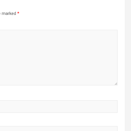
re marked
*