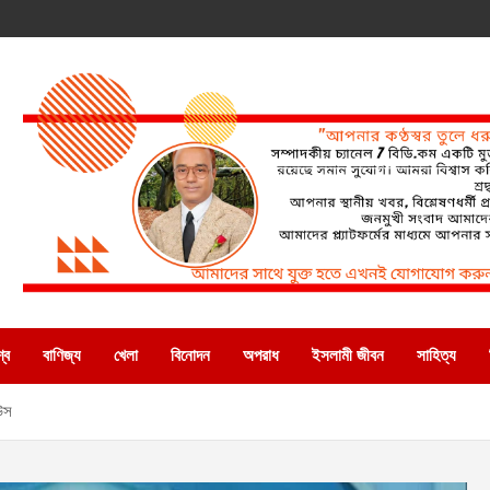
্ব
বাণিজ্য
খেলা
বিনোদন
অপরাধ
ইসলামী জীবন
সাহিত্য
াউস