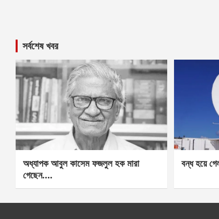
সর্বশেষ খবর
অধ্যাপক আবুল কাসেম ফজলুল হক মারা
বন্ধ হয়ে গ
গেছেন….