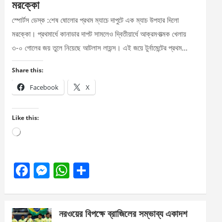
মরক্কো
স্পোর্টস ডেস্ক :শেষ ষোলোর প্রথম ম্যাচে দাপুটে এক ম্যাচ উপহার দিলো
মরক্কো। প্রথমার্ধে কানাডার দাপট সামলেও দ্বিতীয়ার্ধে আক্রমণাত্মক খেলায়
৩-০ গোলের জয় তুলে নিয়েছে আটলাস লায়ন্স। এই জয়ে টুর্নামেন্টের প্রথম…
Share this:
Facebook
X
Like this:
Loading…
F
M
W
S
a
es
h
h
ce
se
at
ar
নরওয়ের বিপক্ষে ব্রাজিলের সম্ভাব্য একাদশ
b
n
s
e