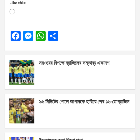
Like this:
Loading…
F
M
W
S
a
es
h
h
ce
se
at
ar
নরওয়ের বিপক্ষে ব্রাজিলের সম্ভাব্য একাদশ
b
n
s
e
o
g
A
o
er
p
k
p
৯৬ মিনিটের গোলে জাপানকে হারিয়ে শেষ ১৬-তে ব্রাজিল