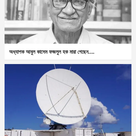
অধ্যাপক আবুল কাসেম ফজলুল হক মারা গেছেন….