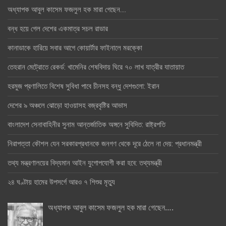
অধ্যাপক আবুল কাসেম ফজলুল হক মারা গেছেন….
বন্ধ হয়ে গেল দেশের একমাত্র সচল রাডার
কানাডাকে হারিয়ে সবার আগে কোয়ার্টার ফাইনালে মরক্কো
তেহরান মেট্রোতে রেকর্ড: খামেনির শেষবিদায় ঘিরে ৭০ লাখ যাত্রীর যাতায়াত
হরমুজ প্রণালিতে বিশেষ সুবিধা পাবে চীনসহ বন্ধু দেশগুলো: ইরান
দেশের ৯ অঞ্চলে ঝোড়ো হাওয়াসহ বজ্রবৃষ্টির আভাস
বাংলাদেশ সেনাবাহিনীর সুনাম আন্তর্জাতিক অঙ্গনে সুবিদিত: রাষ্ট্রপতি
নিরাপত্তা কৌশল যেন সরকারপ্রধানকে জনগণ থেকে দূরে ঠেলে না দেয়: প্রধানমন্ত্রী
তথ্য মন্ত্রণালয়ের বিদ্যমান আইন যুগোপযোগী করা হবে: তথ্যমন্ত্রী
২৪ ঘণ্টায় হামের উপসর্গে আরও ৭ শিশুর মৃত্যু
অধ্যাপক আবুল কাসেম ফজলুল হক মারা গেছেন….