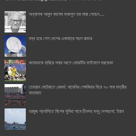
অধ্যাপক আবুল কাসেম ফজলুল হক মারা গেছেন….
বন্ধ হয়ে গেল দেশের একমাত্র সচল রাডার
কানাডাকে হারিয়ে সবার আগে কোয়ার্টার ফাইনালে মরক্কো
তেহরান মেট্রোতে রেকর্ড: খামেনির শেষবিদায় ঘিরে ৭০ লাখ যাত্রীর
যাতায়াত
হরমুজ প্রণালিতে বিশেষ সুবিধা পাবে চীনসহ বন্ধু দেশগুলো: ইরান