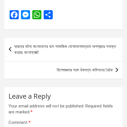
F
M
W
S
a
es
h
h
ce
se
at
ar
b
n
s
e
Post
ভারতের ঘটনা বাংলাদেশের বলে সামাজিক যোগাযোগমাধ্যমে অপপ্রচার শনাক্ত
o
g
A
navigation
করেছে বাংলাফ্যাক্ট
o
er
p
k
p
বিশেষজ্ঞদের সঙ্গে ঐকমত্য কমিশনের বৈঠক
Leave a Reply
Your email address will not be published.
Required fields
are marked
*
Comment
*