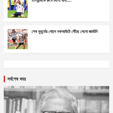
ইংল্যান্ডকে রুখে দিলো ঘানা….
শেষ মুহূর্তের গোলে নকআউটে পৌঁছে গেলো জার্মানি
সর্বশেষ খবর