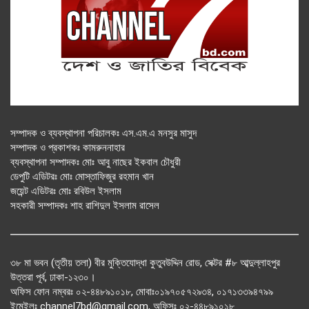
সম্পাদক ও ব্যবস্থাপনা পরিচালকঃ এস.এম.এ মনসুর মাসুদ
সম্পাদক ও প্রকাশকঃ কামরুননাহার
ব্যবস্থাপনা সম্পাদকঃ মোঃ আবু নাছের ইকবাল চৌধুরী
ডেপুটি এডিটরঃ মোঃ মোস্তাফিজুর রহমান খান
জয়েন্ট এডিটরঃ মোঃ রবিউল ইসলাম
সহকারী সম্পাদকঃ শাহ রাশিদুল ইসলাম রাসেল
৩৮ মা ভবন (তৃতীয় তলা) বীর মুক্তিযোদ্ধা কুতুবউদ্দিন রোড, সেক্টর #৮ আব্দুল্লাহপুর
উত্তরা পূর্ব, ঢাকা-১২৩০।
অফিস ফোন নম্বরঃ ০২-৪৪৮৯১০১৮, মোবাঃ০১৯৭০৫৭২৯৩৪, ০১৭১৩৩৯৪৭৯৯
ইমেইলঃ channel7bd@gmail.com, অফিসঃ ০২-৪৪৮৯১০১৮