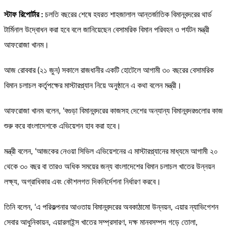
স্টাফ রিপোর্টার :
চলতি বছরের শেষে হযরত শাহজালাল আন্তর্জাতিক বিমানবন্দরের থার্ড
টার্মিনাল উদ্বোধন করা হবে বলে জানিয়েছেন বেসামরিক বিমান পরিবহন ও পর্যটন মন্ত্রী
আফরোজা খানম।
আজ রোববার (২১ জুন) সকালে রাজধানীর একটি হোটেলে আগামী ৩০ বছরের বেসামরিক
বিমান চলাচল কর্তৃপক্ষের মাস্টারপ্ল্যান নিয়ে অনুষ্ঠানে এ কথা বলেন মন্ত্রী।
আফরোজা খানম বলেন, ‘বগুড়া বিমানবন্দরের কাজসহ দেশের অন্যান্য বিমানবন্দরগুলোর কাজ
শুরু করে বাংলাদেশকে এভিয়েশন হাব করা হবে।
মন্ত্রী বলেন, ‘আজকের নেওয়া সিভিল এভিয়েশনের এ মাস্টারপ্ল্যানের মাধ্যমে আগামী ২০
থেকে ৩০ বছর বা তারও অধিক সময়ের জন্য বাংলাদেশের বিমান চলাচল খাতের উন্নয়ন
লক্ষ্য, অগ্রাধিকার এবং কৌশলগত দিকনির্দেশনা নির্ধারণ করবে।
তিনি বলেন, ‘এ পরিকল্পনার আওতায় বিমানবন্দরের অবকাঠামো উন্নয়ন, এয়ার ন্যাভিগেশন
সেবার আধুনিকায়ন, এয়ারলাইন্স খাতের সম্প্রসারণ, দক্ষ মানবসম্পদ গড়ে তোলা,