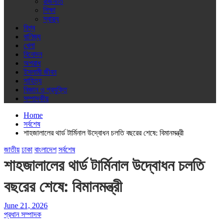
রাজনীতি
শিক্ষা
স্বাস্থ্য
বিশ্ব
বাণিজ্য
খেলা
বিনোদন
অপরাধ
ইসলামী জীবন
সাহিত্য
বিজ্ঞান ও প্রযুক্তি
সম্পাদকীয়
Home
সর্বশেষ
শাহজালালের থার্ড টার্মিনাল উদ্বোধন চলতি বছরের শেষে: বিমানমন্ত্রী
জাতীয়
ঢাকা
বাংলাদেশ
সর্বশেষ
শাহজালালের থার্ড টার্মিনাল উদ্বোধন চলতি
বছরের শেষে: বিমানমন্ত্রী
June 21, 2026
প্রধান সম্পাদক