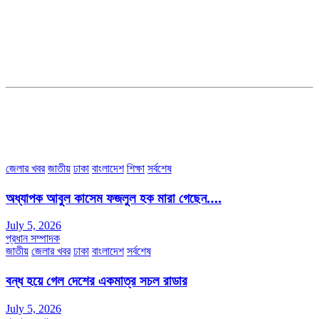
সম্পাদক ও ব্যবস্থাপনা পরিচালকঃ এস.এম.এ মনসুর মাসুদ
সম্পাদক ও প্রকাশকঃ কামরুননাহার
ব্যবস্থাপনা সম্পাদকঃ মোঃ আবু নাছের ইকবাল চৌধুরী
ডেপুটি এডিটরঃ মোঃ মোস্তাফিজুর রহমান খান
জয়েন্ট এডিটরঃ মোঃ রবিউল ইসলাম
সহকারী সম্পাদকঃ শাহ রাশিদুল ইসলাম রাসেল
৩৮ মা ভবন (তৃতীয় তলা) বীর মুক্তিযোদ্ধা কুতুবউদ্দিন রোড, সেক্টর #৮ আব্দুল্লাহপুর
উত্তরা পূর্ব, ঢাকা-১২৩০।
অফিস ফোন নম্বরঃ ০২-৪৪৮৯১০১৮, মোবাঃ০১৯৭০৫৭২৯৩৪, ০১৭১৩৩৯৪৭৯৯
ইমেইলঃ channel7bd@gmail.com, অফিসঃ ০২-৪৪৮৯১০১৮
জেলার খবর
জাতীয়
ঢাকা
বাংলাদেশ
শিক্ষা
সর্বশেষ
অধ্যাপক আবুল কাসেম ফজলুল হক মারা গেছেন….
July 5, 2026
প্রধান সম্পাদক
জাতীয়
জেলার খবর
ঢাকা
বাংলাদেশ
সর্বশেষ
বন্ধ হয়ে গেল দেশের একমাত্র সচল রাডার
July 5, 2026