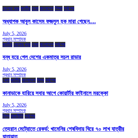
জেলার খবর
জাতীয়
ঢাকা
বাংলাদেশ
শিক্ষা
সর্বশেষ
অধ্যাপক আবুল কাসেম ফজলুল হক মারা গেছেন….
July 5, 2026
প্রধান সম্পাদক
জাতীয়
জেলার খবর
ঢাকা
বাংলাদেশ
সর্বশেষ
বন্ধ হয়ে গেল দেশের একমাত্র সচল রাডার
July 5, 2026
প্রধান সম্পাদক
খেলা
জাতীয়
বাংলাদেশ
বিশ্ব
সর্বশেষ
কানাডাকে হারিয়ে সবার আগে কোয়ার্টার ফাইনালে মরক্কো
July 5, 2026
প্রধান সম্পাদক
বিশ্ব
রাজনীতি
সর্বশেষ
তেহরান মেট্রোতে রেকর্ড: খামেনির শেষবিদায় ঘিরে ৭০ লাখ যাত্রীর
যাতায়াত