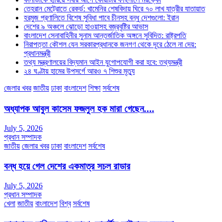
তেহরান মেট্রোতে রেকর্ড: খামেনির শেষবিদায় ঘিরে ৭০ লাখ যাত্রীর যাতায়াত
হরমুজ প্রণালিতে বিশেষ সুবিধা পাবে চীনসহ বন্ধু দেশগুলো: ইরান
দেশের ৯ অঞ্চলে ঝোড়ো হাওয়াসহ বজ্রবৃষ্টির আভাস
বাংলাদেশ সেনাবাহিনীর সুনাম আন্তর্জাতিক অঙ্গনে সুবিদিত: রাষ্ট্রপতি
নিরাপত্তা কৌশল যেন সরকারপ্রধানকে জনগণ থেকে দূরে ঠেলে না দেয়:
প্রধানমন্ত্রী
তথ্য মন্ত্রণালয়ের বিদ্যমান আইন যুগোপযোগী করা হবে: তথ্যমন্ত্রী
২৪ ঘণ্টায় হামের উপসর্গে আরও ৭ শিশুর মৃত্যু
জেলার খবর
জাতীয়
ঢাকা
বাংলাদেশ
শিক্ষা
সর্বশেষ
অধ্যাপক আবুল কাসেম ফজলুল হক মারা গেছেন….
July 5, 2026
প্রধান সম্পাদক
জাতীয়
জেলার খবর
ঢাকা
বাংলাদেশ
সর্বশেষ
বন্ধ হয়ে গেল দেশের একমাত্র সচল রাডার
July 5, 2026
প্রধান সম্পাদক
খেলা
জাতীয়
বাংলাদেশ
বিশ্ব
সর্বশেষ