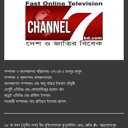
সম্পাদক ও ব্যবস্থাপনা পরিচালকঃ এস.এম.এ মনসুর মাসুদ
সম্পাদক ও প্রকাশকঃ কামরুননাহার
ব্যবস্থাপনা সম্পাদকঃ মোঃ আবু নাছের ইকবাল চৌধুরী
ডেপুটি এডিটরঃ মোঃ মোস্তাফিজুর রহমান খান
জয়েন্ট এডিটরঃ মোঃ রবিউল ইসলাম
সহকারী সম্পাদকঃ শাহ রাশিদুল ইসলাম রাসেল
৩৮ মা ভবন (তৃতীয় তলা) বীর মুক্তিযোদ্ধা কুতুবউদ্দিন রোড, সেক্টর #৮ আব্দুল্লাহপুর