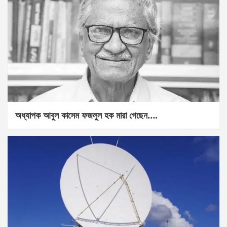
অধ্যাপক আবুল কাসেম ফজলুল হক মারা গেছেন….