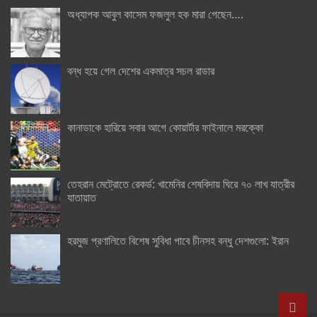
অধ্যাপক আবুল কাসেম ফজলুল হক মারা গেছেন….
বন্ধ হয়ে গেল দেশের একমাত্র সচল রাডার
কানাডাকে হারিয়ে সবার আগে কোয়ার্টার ফাইনালে মরক্কো
তেহরান মেট্রোতে রেকর্ড: খামেনির শেষবিদায় ঘিরে ৭০ লাখ যাত্রীর
যাতায়াত
হরমুজ প্রণালিতে বিশেষ সুবিধা পাবে চীনসহ বন্ধু দেশগুলো: ইরান