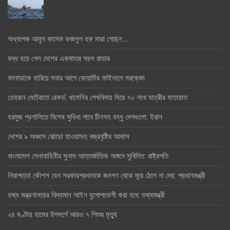
অধ্যাপক আবুল কাসেম ফজলুল হক মারা গেছেন….
বন্ধ হয়ে গেল দেশের একমাত্র সচল রাডার
কানাডাকে হারিয়ে সবার আগে কোয়ার্টার ফাইনালে মরক্কো
তেহরান মেট্রোতে রেকর্ড: খামেনির শেষবিদায় ঘিরে ৭০ লাখ যাত্রীর যাতায়াত
হরমুজ প্রণালিতে বিশেষ সুবিধা পাবে চীনসহ বন্ধু দেশগুলো: ইরান
দেশের ৯ অঞ্চলে ঝোড়ো হাওয়াসহ বজ্রবৃষ্টির আভাস
বাংলাদেশ সেনাবাহিনীর সুনাম আন্তর্জাতিক অঙ্গনে সুবিদিত: রাষ্ট্রপতি
নিরাপত্তা কৌশল যেন সরকারপ্রধানকে জনগণ থেকে দূরে ঠেলে না দেয়: প্রধানমন্ত্রী
তথ্য মন্ত্রণালয়ের বিদ্যমান আইন যুগোপযোগী করা হবে: তথ্যমন্ত্রী
২৪ ঘণ্টায় হামের উপসর্গে আরও ৭ শিশুর মৃত্যু