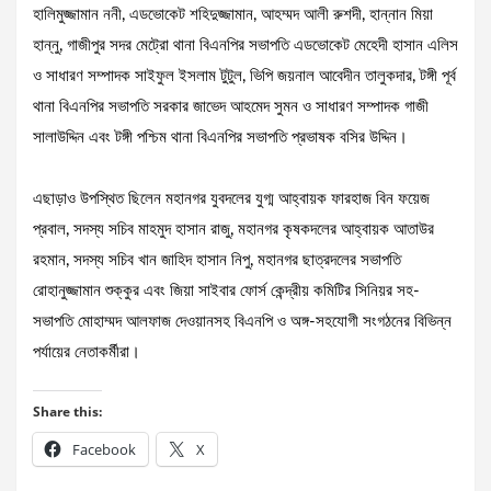
হালিমুজ্জামান ননী, এডভোকেট শহিদুজ্জামান, আহম্মদ আলী রুশদী, হান্নান মিয়া
হান্নু, গাজীপুর সদর মেট্রো থানা বিএনপির সভাপতি এডভোকেট মেহেদী হাসান এলিস
ও সাধারণ সম্পাদক সাইফুল ইসলাম টুটুল, ভিপি জয়নাল আবেদীন তালুকদার, টঙ্গী পূর্ব
থানা বিএনপির সভাপতি সরকার জাভেদ আহমেদ সুমন ও সাধারণ সম্পাদক গাজী
সালাউদ্দিন এবং টঙ্গী পশ্চিম থানা বিএনপির সভাপতি প্রভাষক বসির উদ্দিন।
এছাড়াও উপস্থিত ছিলেন মহানগর যুবদলের যুগ্ম আহ্বায়ক ফারহাজ বিন ফয়েজ
প্রবাল, সদস্য সচিব মাহমুদ হাসান রাজু, মহানগর কৃষকদলের আহ্বায়ক আতাউর
রহমান, সদস্য সচিব খান জাহিদ হাসান নিপু, মহানগর ছাত্রদলের সভাপতি
রোহানুজ্জামান শুক্কুর এবং জিয়া সাইবার ফোর্স কেন্দ্রীয় কমিটির সিনিয়র সহ-
সভাপতি মোহাম্মদ আলফাজ দেওয়ানসহ বিএনপি ও অঙ্গ-সহযোগী সংগঠনের বিভিন্ন
পর্যায়ের নেতাকর্মীরা।
Share this:
Facebook
X