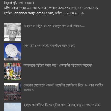
উত্তরা পূর্ব, ঢাকা-১২৩০।
অফিস ফোন নম্বরঃ ০২-৪৪৮৯১০১৮, মোবাঃ০১৯৭০৫৭২৯৩৪, ০১৭১৩৩৯৪৭৯৯
ইমেইলঃ channel7bd@gmail.com, অফিসঃ ০২-৪৪৮৯১০১৮
অধ্যাপক আবুল কাসেম ফজলুল হক মারা গেছেন….
বন্ধ হয়ে গেল দেশের একমাত্র সচল রাডার
কানাডাকে হারিয়ে সবার আগে কোয়ার্টার ফাইনালে মরক্কো
তেহরান মেট্রোতে রেকর্ড: খামেনির শেষবিদায় ঘিরে ৭০ লাখ যাত্রীর
যাতায়াত
হরমুজ প্রণালিতে বিশেষ সুবিধা পাবে চীনসহ বন্ধু দেশগুলো: ইরান