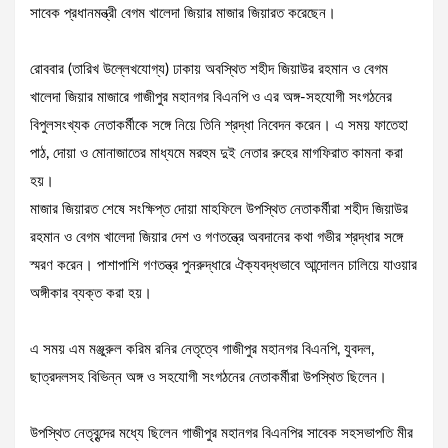
সাবেক প্রধানমন্ত্রী বেগম খালেদা জিয়ার মাজার জিয়ারত করেছেন।
রোববার (তারিখ উল্লেখযোগ্য) ঢাকায় অবস্থিত শহীদ জিয়াউর রহমান ও বেগম
খালেদা জিয়ার মাজারে গাজীপুর মহানগর বিএনপি ও এর অঙ্গ-সহযোগী সংগঠনের
বিপুলসংখ্যক নেতাকর্মীকে সঙ্গে নিয়ে তিনি শ্রদ্ধা নিবেদন করেন। এ সময় ফাতেহা
পাঠ, দোয়া ও মোনাজাতের মাধ্যমে মরহুম দুই নেতার রুহের মাগফিরাত কামনা করা
হয়।
মাজার জিয়ারত শেষে সংক্ষিপ্ত দোয়া মাহফিলে উপস্থিত নেতাকর্মীরা শহীদ জিয়াউর
রহমান ও বেগম খালেদা জিয়ার দেশ ও গণতন্ত্রে অবদানের কথা গভীর শ্রদ্ধার সঙ্গে
স্মরণ করেন। পাশাপাশি গণতন্ত্র পুনরুদ্ধারে ঐক্যবদ্ধভাবে আন্দোলন চালিয়ে যাওয়ার
অঙ্গীকার ব্যক্ত করা হয়।
এ সময় এম মঞ্জুরুল করিম রনির নেতৃত্বে গাজীপুর মহানগর বিএনপি, যুবদল,
ছাত্রদলসহ বিভিন্ন অঙ্গ ও সহযোগী সংগঠনের নেতাকর্মীরা উপস্থিত ছিলেন।
উপস্থিত নেতৃবৃন্দের মধ্যে ছিলেন গাজীপুর মহানগর বিএনপির সাবেক সহসভাপতি মীর