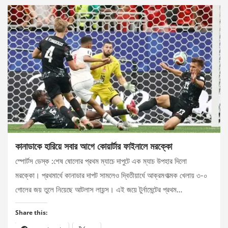
কানাডাকে হারিয়ে সবার আগে কোয়ার্টার ফাইনালে মরক্কো
স্পোর্টস ডেস্ক :শেষ ষোলোর প্রথম ম্যাচে দাপুটে এক ম্যাচ উপহার দিলো
মরক্কো। প্রথমার্ধে কানাডার দাপট সামলেও দ্বিতীয়ার্ধে আক্রমণাত্মক খেলায় ৩-০
গোলের জয় তুলে নিয়েছে আটলাস লায়ন্স। এই জয়ে টুর্নামেন্টের প্রথম…
Share this: