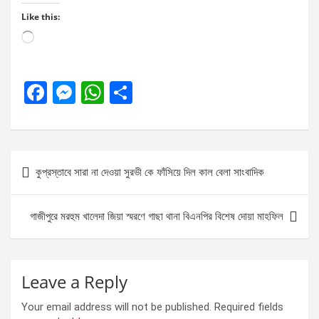
Like this:
Loading…
F
M
W
S
a
es
h
h
ce
se
at
ar
b
n
s
e
Post
কুপ্রস্তাবে সারা না দেওয়া সুরভী কে ফাঁসিয়ে দিল কাল বেলা সাংবাদিক
o
g
A
navigation
o
er
p
গাজীপুরে মরহুম খালেদা জিয়া স্মরণে গাছা থানা বিএনপির বিশেষ দোয়া মাহফিল
k
p
Leave a Reply
Your email address will not be published.
Required fields