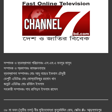
সম্পাদক ও ব্যবস্থাপনা পরিচালকঃ এস.এম.এ মনসুর মাসুদ
সম্পাদক ও প্রকাশকঃ কামরুননাহার
ব্যবস্থাপনা সম্পাদকঃ মোঃ আবু নাছের ইকবাল চৌধুরী
ডেপুটি এডিটরঃ মোঃ মোস্তাফিজুর রহমান খান
জয়েন্ট এডিটরঃ মোঃ রবিউল ইসলাম
সহকারী সম্পাদকঃ শাহ রাশিদুল ইসলাম রাসেল
৩৮ মা ভবন (তৃতীয় তলা) বীর মুক্তিযোদ্ধা কুতুবউদ্দিন রোড, সেক্টর #৮ আব্দুল্লাহপুর