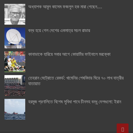
অধ্যাপক আবুল কাসেম ফজলুল হক মারা গেছেন….
বন্ধ হয়ে গেল দেশের একমাত্র সচল রাডার
কানাডাকে হারিয়ে সবার আগে কোয়ার্টার ফাইনালে মরক্কো
তেহরান মেট্রোতে রেকর্ড: খামেনির শেষবিদায় ঘিরে ৭০ লাখ যাত্রীর
যাতায়াত
হরমুজ প্রণালিতে বিশেষ সুবিধা পাবে চীনসহ বন্ধু দেশগুলো: ইরান