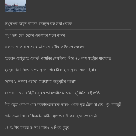
অধ্যাপক আবুল কাসেম ফজলুল হক মারা গেছেন….
বন্ধ হয়ে গেল দেশের একমাত্র সচল রাডার
কানাডাকে হারিয়ে সবার আগে কোয়ার্টার ফাইনালে মরক্কো
তেহরান মেট্রোতে রেকর্ড: খামেনির শেষবিদায় ঘিরে ৭০ লাখ যাত্রীর যাতায়াত
হরমুজ প্রণালিতে বিশেষ সুবিধা পাবে চীনসহ বন্ধু দেশগুলো: ইরান
দেশের ৯ অঞ্চলে ঝোড়ো হাওয়াসহ বজ্রবৃষ্টির আভাস
বাংলাদেশ সেনাবাহিনীর সুনাম আন্তর্জাতিক অঙ্গনে সুবিদিত: রাষ্ট্রপতি
নিরাপত্তা কৌশল যেন সরকারপ্রধানকে জনগণ থেকে দূরে ঠেলে না দেয়: প্রধানমন্ত্রী
তথ্য মন্ত্রণালয়ের বিদ্যমান আইন যুগোপযোগী করা হবে: তথ্যমন্ত্রী
২৪ ঘণ্টায় হামের উপসর্গে আরও ৭ শিশুর মৃত্যু