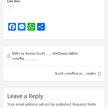
Like this:
Loading…
F
M
W
S
a
es
h
h
ce
se
at
ar
b
n
s
e
Post
দীর্ঘদিন পর ঐক্যবদ্ধ বিএনপি……….মৌলভীবাজারে উজ্জীবিত
o
g
A
navigation
নেতাকর্মীরা………………..
o
er
p
k
p
বিএনপি নেতাকর্মীদের ঢল…..নয়াপল্টনে
Leave a Reply
Your email address will not be published.
Required fields