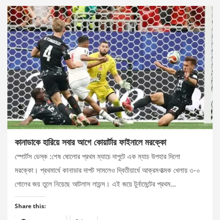
কানাডাকে হারিয়ে সবার আগে কোয়ার্টার ফাইনালে মরক্কো
স্পোর্টস ডেস্ক :শেষ ষোলোর প্রথম ম্যাচে দাপুটে এক ম্যাচ উপহার দিলো
মরক্কো। প্রথমার্ধে কানাডার দাপট সামলেও দ্বিতীয়ার্ধে আক্রমণাত্মক খেলায় ৩-০
গোলের জয় তুলে নিয়েছে আটলাস লায়ন্স। এই জয়ে টুর্নামেন্টের প্রথম…
Share this: