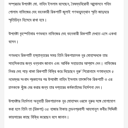
সম্প্রচার উপদেষ্টা মো. নাহিদ ইসলাম বলেছেন, বৈষম্যবিরোধী আন্দোলনে শহিদ
গোলাম নাফিজের দেহ বহনকারী রিকশাটি জুলাই গণঅভ্যুত্থান স্মৃতি জাদুঘরে
স্মৃতিচিহ্ন হিসেবে রাখা হবে।
উপদেষ্টা বৃহস্পতিবার গণভবনে নাফিজের দেহ বহনকারী রিকশাটি দেখতে এসে একথা
বলেন।
গণভবনে রিকশাটি হস্তান্তরের সময় তিনি রিকশাচালক নূর মোহাম্মদকে তার
সাহসিকতার জন্য ধন্যবাদ জানান এবং আর্থিক সহায়তার আশ্বাস দেন। নাফিজের
নিথর দেহ পড়ে থাকা রিকশাটি বিক্রি করে দিয়েছেন নূরু’ শিরোনামে গণমাধ্যমে ৫
নভেম্বর সংবাদ প্রকাশের পর উপদেষ্টা নাহিদ ইসলাম তাৎক্ষণিক রিকশাটি ও এর
চালককে খুঁজে বের করার জন্য তার দপ্তরের কর্মকর্তাদের নির্দেশনা দেন।
উপদেষ্টার নির্দেশনা অনুযায়ী রিকশাচালক নূর মোহাম্মদ ওরফে নুরুর সঙ্গে যোগাযোগ
করা হলে তিনি তা (রিকশা) ৩৫ হাজার টাকায় লন্ডনপ্রবাসী আহসানুল কবীর সিদ্দিকী
কায়সারের কাছে বিক্রি করেছেন বলে জানান।