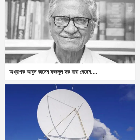
অধ্যাপক আবুল কাসেম ফজলুল হক মারা গেছেন….