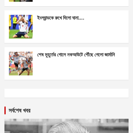
ইংল্যান্ডকে রুখে দিলো ঘানা….
শেষ মুহূর্তের গোলে নকআউটে পৌঁছে গেলো জার্মানি
সর্বশেষ খবর