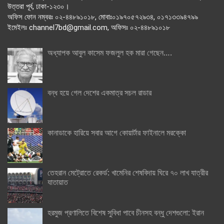
উত্তরা পূর্ব, ঢাকা-১২৩০।
অফিস ফোন নম্বরঃ ০২-৪৪৮৯১০১৮, মোবাঃ০১৯৭০৫৭২৯৩৪, ০১৭১৩৩৯৪৭৯৯
ইমেইলঃ channel7bd@gmail.com, অফিসঃ ০২-৪৪৮৯১০১৮
অধ্যাপক আবুল কাসেম ফজলুল হক মারা গেছেন….
বন্ধ হয়ে গেল দেশের একমাত্র সচল রাডার
কানাডাকে হারিয়ে সবার আগে কোয়ার্টার ফাইনালে মরক্কো
তেহরান মেট্রোতে রেকর্ড: খামেনির শেষবিদায় ঘিরে ৭০ লাখ যাত্রীর
যাতায়াত
হরমুজ প্রণালিতে বিশেষ সুবিধা পাবে চীনসহ বন্ধু দেশগুলো: ইরান