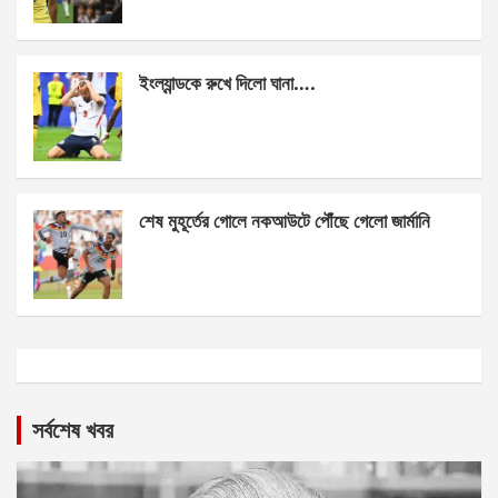
ইংল্যান্ডকে রুখে দিলো ঘানা….
শেষ মুহূর্তের গোলে নকআউটে পৌঁছে গেলো জার্মানি
সর্বশেষ খবর