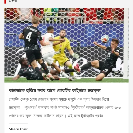
কানাডাকে হারিয়ে সবার আগে কোয়ার্টার ফাইনালে মরক্কো
স্পোর্টস ডেস্ক :শেষ ষোলোর প্রথম ম্যাচে দাপুটে এক ম্যাচ উপহার দিলো
মরক্কো। প্রথমার্ধে কানাডার দাপট সামলেও দ্বিতীয়ার্ধে আক্রমণাত্মক খেলায় ৩-০
গোলের জয় তুলে নিয়েছে আটলাস লায়ন্স। এই জয়ে টুর্নামেন্টের প্রথম…
Share this: