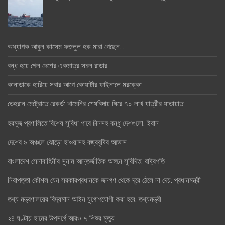
অধ্যাপক আবুল কাসেম ফজলুল হক মারা গেছেন….
বন্ধ হয়ে গেল দেশের একমাত্র সচল রাডার
কানাডাকে হারিয়ে সবার আগে কোয়ার্টার ফাইনালে মরক্কো
তেহরান মেট্রোতে রেকর্ড: খামেনির শেষবিদায় ঘিরে ৭০ লাখ যাত্রীর যাতায়াত
হরমুজ প্রণালিতে বিশেষ সুবিধা পাবে চীনসহ বন্ধু দেশগুলো: ইরান
দেশের ৯ অঞ্চলে ঝোড়ো হাওয়াসহ বজ্রবৃষ্টির আভাস
বাংলাদেশ সেনাবাহিনীর সুনাম আন্তর্জাতিক অঙ্গনে সুবিদিত: রাষ্ট্রপতি
নিরাপত্তা কৌশল যেন সরকারপ্রধানকে জনগণ থেকে দূরে ঠেলে না দেয়: প্রধানমন্ত্রী
তথ্য মন্ত্রণালয়ের বিদ্যমান আইন যুগোপযোগী করা হবে: তথ্যমন্ত্রী
২৪ ঘণ্টায় হামের উপসর্গে আরও ৭ শিশুর মৃত্যু