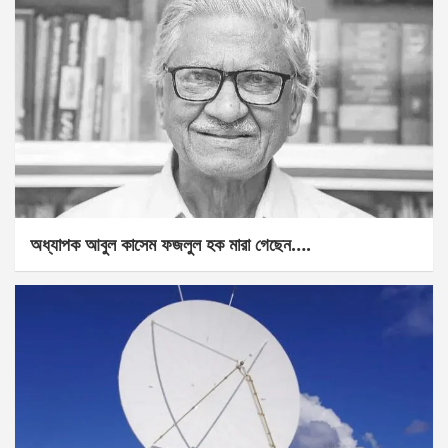
অধ্যাপক আবুল কাসেম ফজলুল হক মারা গেছেন….