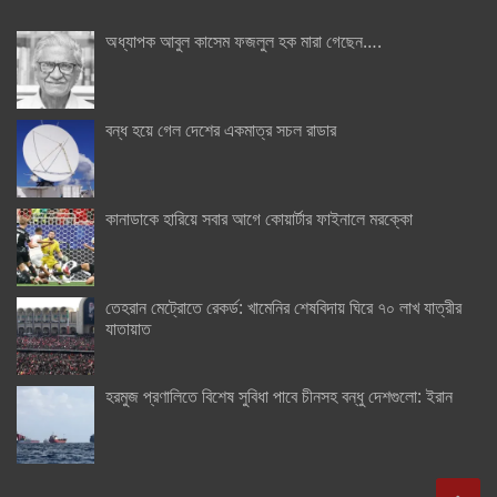
অধ্যাপক আবুল কাসেম ফজলুল হক মারা গেছেন….
বন্ধ হয়ে গেল দেশের একমাত্র সচল রাডার
কানাডাকে হারিয়ে সবার আগে কোয়ার্টার ফাইনালে মরক্কো
তেহরান মেট্রোতে রেকর্ড: খামেনির শেষবিদায় ঘিরে ৭০ লাখ যাত্রীর
যাতায়াত
হরমুজ প্রণালিতে বিশেষ সুবিধা পাবে চীনসহ বন্ধু দেশগুলো: ইরান