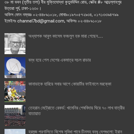
৩৮ মা ভবন (তৃতীয় তলা) বীর মুক্তিযোদ্ধা কুতুবউদ্দিন রোড, সেক্টর #৮ আব্দুল্লাহপুর
উত্তরা পূর্ব, ঢাকা-১২৩০।
অফিস ফোন নম্বরঃ ০২-৪৪৮৯১০১৮, মোবাঃ০১৯৭০৫৭২৯৩৪, ০১৭১৩৩৯৪৭৯৯
ইমেইলঃ channel7bd@gmail.com, অফিসঃ ০২-৪৪৮৯১০১৮
অধ্যাপক আবুল কাসেম ফজলুল হক মারা গেছেন….
বন্ধ হয়ে গেল দেশের একমাত্র সচল রাডার
কানাডাকে হারিয়ে সবার আগে কোয়ার্টার ফাইনালে মরক্কো
তেহরান মেট্রোতে রেকর্ড: খামেনির শেষবিদায় ঘিরে ৭০ লাখ যাত্রীর
যাতায়াত
হরমুজ প্রণালিতে বিশেষ সুবিধা পাবে চীনসহ বন্ধু দেশগুলো: ইরান