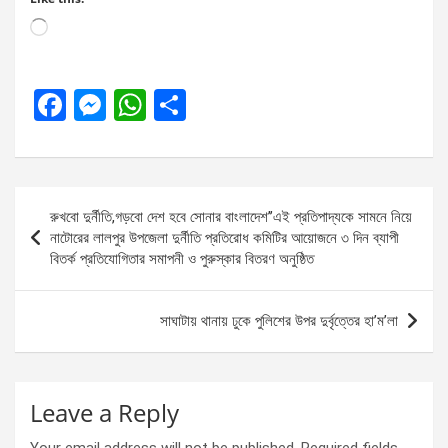
Loading…
F
M
W
S
a
es
h
h
ce
se
at
ar
b
n
s
e
Post
রুখবো দুর্নীতি,গড়বো দেশ হবে সোনার বাংলাদেশ’’এই প্রতিপাদ্যকে সামনে নিয়ে
o
g
A
navigation
নাটোরের লালপুর উপজেলা দুর্নীতি প্রতিরোধ কমিটির আয়োজনে ৩ দিন ব্যাপী
o
er
p
বিতর্ক প্রতিযোগিতার সমাপনী ও পুরুস্কার বিতরণ অনুষ্ঠিত
k
p
সাঘাটায় থানায় ঢুকে পুলিশের উপর দুর্বৃত্তের হা’ম’লা
Leave a Reply