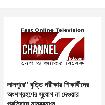
….
লালপুরে” বৃত্তি পরীক্ষায় শিক্ষার্থীদের
অংশগ্রহণের সুযোগ না দেওয়ার
প্রতিবাদে মানববন্ধন ….