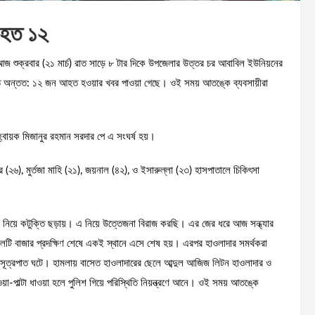
 আহত ১২
ছে। আজ শুক্রবার (২১ মার্চ) রাত সাড়ে ৮ টার দিকে উপজেলার উত্তর চর আবাবিল ইউনিয়নের
়। এতে অন্তত: ১২ জন আহত হওয়ার খবর পাওয়া গেছে। ওই সময় আতঙ্কে ব্যবসায়ীরা
বায়ক মিজানুর রহমান সরদার পে এ সংঘর্ষ হয়।
৬), মুর্তজা মাহি (২১), জয়নাল (৪২), ও ইসারুল্লা (২৩) হাসপাতালে চিকিৎসা
 নিয়ে কটুক্তি ছড়ায়। এ নিয়ে উত্তেজনা বিরাজ করছি। এর জের ধরে আজ সন্ধ্যার
টি বাজার প্রদক্ষিণ শেষে একই স্থানে এসে শেষ হয়। এরপর হাওলাদার সমর্থকরা
ের সূত্রপাত ঘটে। হামলায় বাসেত হাওলাদারের ছেলে আব্দুল আজিজ লিটন হাওলাদার ও
পাল্টা ধাওয়া হলে পুলিশ গিয়ে পরিস্থিতি নিয়ন্ত্রণে আনে। ওই সময় আতঙ্কে