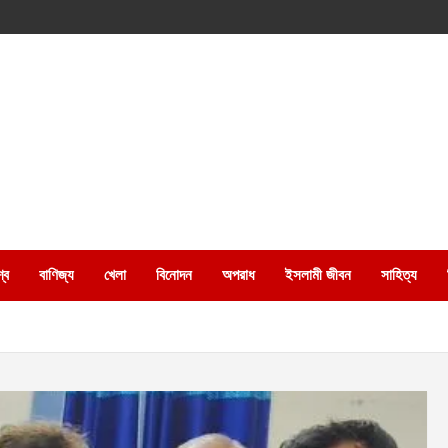
্ব
বাণিজ্য
খেলা
বিনোদন
অপরাধ
ইসলামী জীবন
সাহিত্য