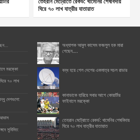
র্টার
তেহরান মেট্রোতে রেকর্ড: খামেনির শেষবিদায়
ঘিরে ৭০ লাখ যাত্রীর যাতায়াত
অধ্যাপক আবুল কাসেম ফজলুল হক মারা
ছেন….
গেছেন….
ইনালে মরক্কো
বন্ধ হয়ে গেল দেশের একমাত্র সচল রাডার
 ঘিরে ৭০ লাখ
কানাডাকে হারিয়ে সবার আগে কোয়ার্টার
ন্ধু দেশগুলো:
ফাইনালে মরক্কো
র আভাস
তেহরান মেট্রোতে রেকর্ড: খামেনির শেষবিদায়
ঘিরে ৭০ লাখ যাত্রীর যাতায়াত
্গনে সুবিদিত: