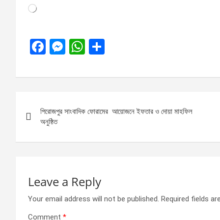
Loading…
F
M
W
S
a
es
h
h
ce
se
at
ar
b
n
s
e
Post
o
g
A
পিরোজপুর সাংবাদিক ফোরামের আয়োজনে ইফতার ও দোয়া মাহফিল
navigation
o
er
p
অনুষ্ঠিত
k
p
Leave a Reply
Your email address will not be published.
Required fields a
Comment
*