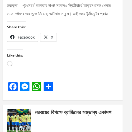
মরক্কো। প্রথমার্ধে কানাডার দাপট সামলেও দ্বিতীয়ার্ধে আক্রমণাত্মক খেলায়
৩-০ গোলের জয় তুলে নিয়েছে আটলাস লায়ন্স। এই জয়ে টুর্নামেন্টের প্রথম…
Share this:
Facebook
X
Like this:
Loading…
F
M
W
S
a
es
h
h
ce
se
at
ar
নরওয়ের বিপক্ষে ব্রাজিলের সম্ভাব্য একাদশ
b
n
s
e
o
g
A