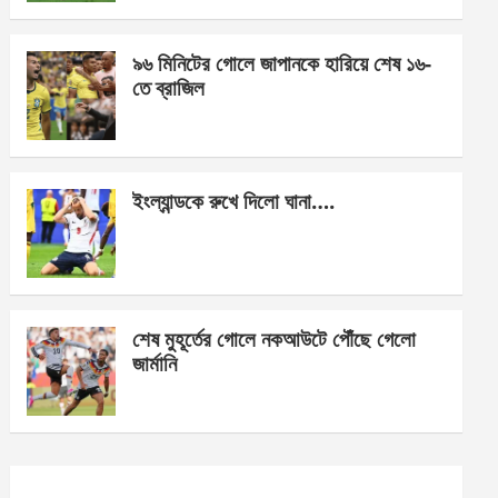
o
er
p
k
p
৯৬ মিনিটের গোলে জাপানকে হারিয়ে শেষ ১৬-
তে ব্রাজিল
ইংল্যান্ডকে রুখে দিলো ঘানা….
শেষ মুহূর্তের গোলে নকআউটে পৌঁছে গেলো
জার্মানি