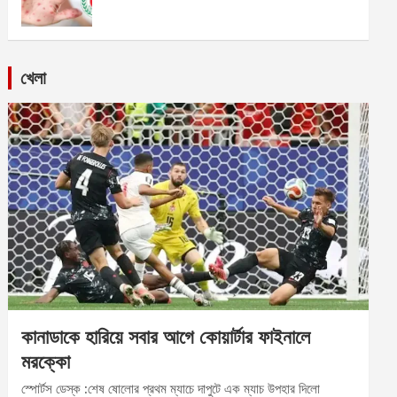
খেলা
কানাডাকে হারিয়ে সবার আগে কোয়ার্টার ফাইনালে
মরক্কো
স্পোর্টস ডেস্ক :শেষ ষোলোর প্রথম ম্যাচে দাপুটে এক ম্যাচ উপহার দিলো