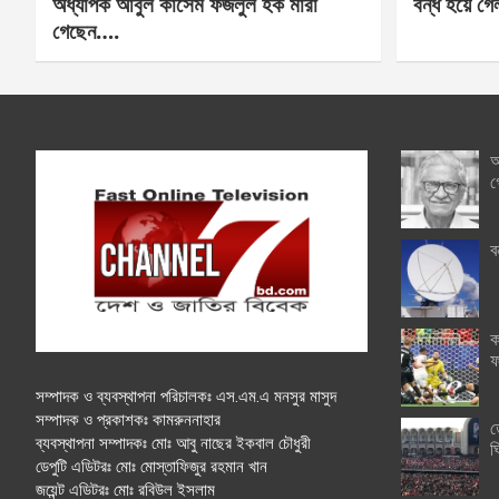
অধ্যাপক আবুল কাসেম ফজলুল হক মারা
বন্ধ হয়ে গ
গেছেন….
অ
গ
ব
ক
ফ
সম্পাদক ও ব্যবস্থাপনা পরিচালকঃ এস.এম.এ মনসুর মাসুদ
সম্পাদক ও প্রকাশকঃ কামরুননাহার
ত
ব্যবস্থাপনা সম্পাদকঃ মোঃ আবু নাছের ইকবাল চৌধুরী
ঘ
ডেপুটি এডিটরঃ মোঃ মোস্তাফিজুর রহমান খান
জয়েন্ট এডিটরঃ মোঃ রবিউল ইসলাম