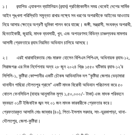
১। র‌্যাপিড এ্যাকশন ব্যাটালিয়ন (র‌্যাব) প্রতিষ্ঠাকালীন সময় থেকেই দেশের সার্বিক
আইন শৃঙ্খলা পরিস্থিতি সমুন্নত রাখার লক্ষ্যে সব ধরণের অপরাধীকে আইনের আওতায়
নিয়ে আসার ক্ষেত্রে অগ্রণী ভূমিকা পালন করে যাচ্ছে। জঙ্গী, সন্ত্রাসী, সংঘবদ্ধ অপরাধী,
ছিনতাইকারী, জুয়ারি, মাদক ব্যবসায়ী, খুন, এবং অপহরণসহ বিভিন্ন চাঞ্চল্যকর মামলার
আসামী গ্রেফতারে র‌্যাব নিয়মিত অভিযান চালিয়ে আসছে।
২। এরই ধারাবাহিকতায় মোঃ মারুফ হোসেন বিপিএম পিপিএম, অধিনায়ক র‌্যাব-১২,
সিরাজগঞ্জ এর দিক নির্দেশনায় অদ্য ২৮ জুন ২০২৪ খ্রিঃ ১৫৫০ ঘটিকায় র‌্যাব-১২’র
সিপিসি-১, কুষ্টিয়া কোম্পানীর একটি চৌকষ আভিযানিক দল ‘‘কুষ্টিয়া জেলার ভেড়ামারা
থানাধীন গাছিয়া দৌলতপুর গ্রামে” একটি মাদক বিরোধী অভিযান পরিচালনা করে ৫০
বোতল ফেনসিডিল (যাহার আনুমানিক মূল্য ১,৫০,০০০/- টাকা) এবং মাদক পরিবহনে
ব্যবহৃত ০১টি ইজিবাইক জব্দ সহ ০১ জন মাদক কারবারীকে গ্রেফতার করে।
গ্রেফতারকৃত আসামি মোঃ জাব্বার (৪০), পিতা-ইসলাম সরদার, সাং-ভুরকাপাড়া, থানা-
দৌলতপুর, জেলা-কুষ্টিয়া।