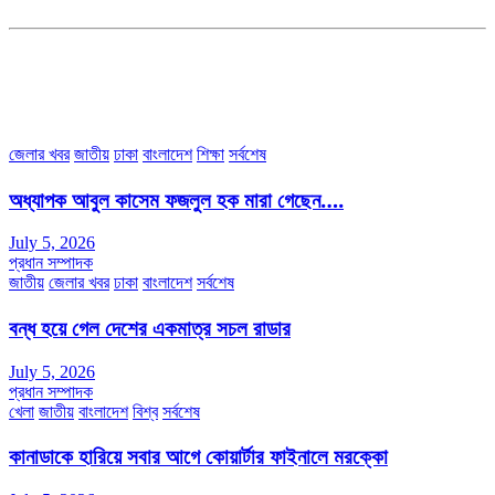
৩৮ মা ভবন (তৃতীয় তলা) বীর মুক্তিযোদ্ধা কুতুবউদ্দিন রোড, সেক্টর #৮ আব্দুল্লাহপুর
উত্তরা পূর্ব, ঢাকা-১২৩০।
অফিস ফোন নম্বরঃ ০২-৪৪৮৯১০১৮, মোবাঃ০১৯৭০৫৭২৯৩৪, ০১৭১৩৩৯৪৭৯৯
ইমেইলঃ channel7bd@gmail.com, অফিসঃ ০২-৪৪৮৯১০১৮
জেলার খবর
জাতীয়
ঢাকা
বাংলাদেশ
শিক্ষা
সর্বশেষ
অধ্যাপক আবুল কাসেম ফজলুল হক মারা গেছেন….
July 5, 2026
প্রধান সম্পাদক
জাতীয়
জেলার খবর
ঢাকা
বাংলাদেশ
সর্বশেষ
বন্ধ হয়ে গেল দেশের একমাত্র সচল রাডার
July 5, 2026
প্রধান সম্পাদক
খেলা
জাতীয়
বাংলাদেশ
বিশ্ব
সর্বশেষ
কানাডাকে হারিয়ে সবার আগে কোয়ার্টার ফাইনালে মরক্কো