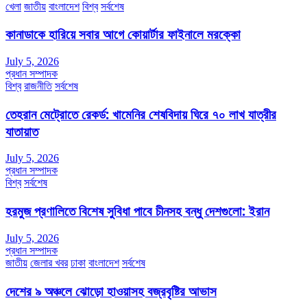
খেলা
জাতীয়
বাংলাদেশ
বিশ্ব
সর্বশেষ
কানাডাকে হারিয়ে সবার আগে কোয়ার্টার ফাইনালে মরক্কো
July 5, 2026
প্রধান সম্পাদক
বিশ্ব
রাজনীতি
সর্বশেষ
তেহরান মেট্রোতে রেকর্ড: খামেনির শেষবিদায় ঘিরে ৭০ লাখ যাত্রীর
যাতায়াত
July 5, 2026
প্রধান সম্পাদক
বিশ্ব
সর্বশেষ
হরমুজ প্রণালিতে বিশেষ সুবিধা পাবে চীনসহ বন্ধু দেশগুলো: ইরান
July 5, 2026
প্রধান সম্পাদক
জাতীয়
জেলার খবর
ঢাকা
বাংলাদেশ
সর্বশেষ
দেশের ৯ অঞ্চলে ঝোড়ো হাওয়াসহ বজ্রবৃষ্টির আভাস