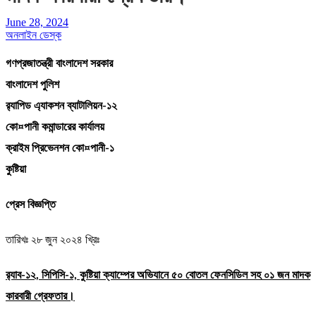
June 28, 2024
অনলাইন ডেস্ক
গণপ্রজাতন্ত্রী বাংলাদেশ সরকার
বাংলাদেশ পুলিশ
র‌্যাপিড এ্যাকশন ব্যাটালিয়ন-১২
কো¤পানী কমান্ডারের কার্যালয়
ক্রাইম প্রিভেনশন কো¤পানী-১
কুষ্টিয়া
প্রেস বিজ্ঞপ্তি
তারিখঃ ২৮ জুন ২০২৪ খ্রিঃ
র‌্যাব-১২, সিপিসি-১, কুষ্টিয়া ক্যাম্পের অভিযানে ৫০ বোতল ফেনসিডিল সহ ০১ জন মাদক
কারবারী গ্রেফতার।