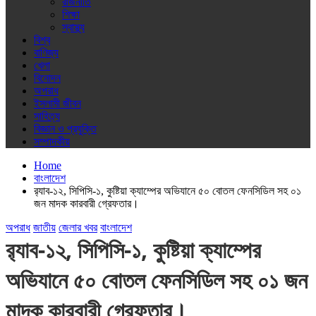
রাজনীতি
শিক্ষা
স্বাস্থ্য
বিশ্ব
বাণিজ্য
খেলা
বিনোদন
অপরাধ
ইসলামী জীবন
সাহিত্য
বিজ্ঞান ও প্রযুক্তি
সম্পাদকীয়
Home
বাংলাদেশ
র‌্যাব-১২, সিপিসি-১, কুষ্টিয়া ক্যাম্পের অভিযানে ৫০ বোতল ফেনসিডিল সহ ০১
জন মাদক কারবারী গ্রেফতার।
অপরাধ
জাতীয়
জেলার খবর
বাংলাদেশ
র‌্যাব-১২, সিপিসি-১, কুষ্টিয়া ক্যাম্পের
অভিযানে ৫০ বোতল ফেনসিডিল সহ ০১ জন
মাদক কারবারী গ্রেফতার।