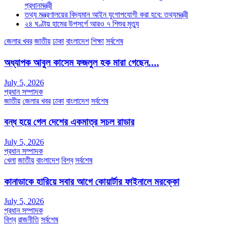
প্রধানমন্ত্রী
তথ্য মন্ত্রণালয়ের বিদ্যমান আইন যুগোপযোগী করা হবে: তথ্যমন্ত্রী
২৪ ঘণ্টায় হামের উপসর্গে আরও ৭ শিশুর মৃত্যু
জেলার খবর
জাতীয়
ঢাকা
বাংলাদেশ
শিক্ষা
সর্বশেষ
অধ্যাপক আবুল কাসেম ফজলুল হক মারা গেছেন….
July 5, 2026
প্রধান সম্পাদক
জাতীয়
জেলার খবর
ঢাকা
বাংলাদেশ
সর্বশেষ
বন্ধ হয়ে গেল দেশের একমাত্র সচল রাডার
July 5, 2026
প্রধান সম্পাদক
খেলা
জাতীয়
বাংলাদেশ
বিশ্ব
সর্বশেষ
কানাডাকে হারিয়ে সবার আগে কোয়ার্টার ফাইনালে মরক্কো
July 5, 2026
প্রধান সম্পাদক
বিশ্ব
রাজনীতি
সর্বশেষ