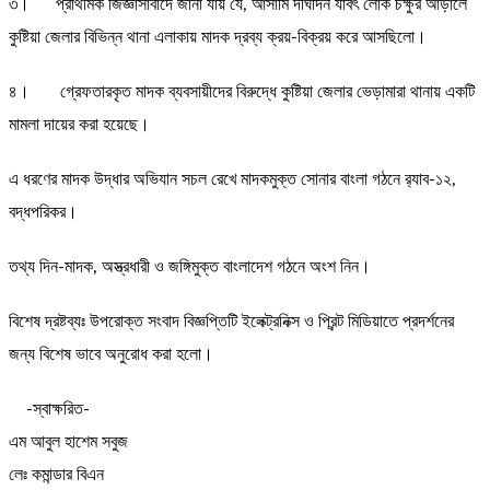
৩। প্রাথমিক জিজ্ঞাসাবাদে জানা যায় যে, আসামি দীর্ঘদিন যাবৎ লোক চক্ষুর আড়ালে
কুষ্টিয়া জেলার বিভিন্ন থানা এলাকায় মাদক দ্রব্য ক্রয়-বিক্রয় করে আসছিলো।
৪। গ্রেফতারকৃত মাদক ব্যবসায়ীদের বিরুদ্ধে কুষ্টিয়া জেলার ভেড়ামারা থানায় একটি
মামলা দায়ের করা হয়েছে।
এ ধরণের মাদক উদ্ধার অভিযান সচল রেখে মাদকমুক্ত সোনার বাংলা গঠনে র‌্যাব-১২,
বদ্ধপরিকর।
তথ্য দিন-মাদক, অস্ত্রধারী ও জঙ্গিমুক্ত বাংলাদেশ গঠনে অংশ নিন।
বিশেষ দ্রষ্টব্যঃ উপরোক্ত সংবাদ বিজ্ঞপ্তিটি ইলেক্ট্রনিক্স ও প্রিন্ট মিডিয়াতে প্রদর্শনের
জন্য বিশেষ ভাবে অনুরোধ করা হলো।
-স্বাক্ষরিত-
এম আবুল হাশেম সবুজ
লেঃ কমান্ডার বিএন