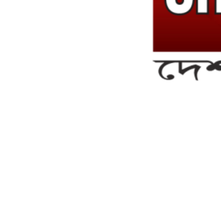
সম্পাদক ও ব্যবস্থাপনা পরিচালকঃ এস.এম.এ মনসুর মাসুদ
সম্পাদক ও প্রকাশকঃ কামরুননাহার
ব্যবস্থাপনা সম্পাদকঃ মোঃ আবু নাছের ইকবাল চৌধুরী
ডেপুটি এডিটরঃ মোঃ মোস্তাফিজুর রহমান খান
জয়েন্ট এডিটরঃ মোঃ রবিউল ইসলাম
সহকারী সম্পাদকঃ শাহ রাশিদুল ইসলাম রাসেল