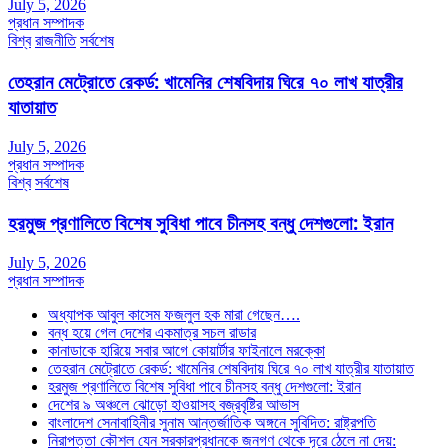
July 5, 2026
প্রধান সম্পাদক
বিশ্ব
রাজনীতি
সর্বশেষ
তেহরান মেট্রোতে রেকর্ড: খামেনির শেষবিদায় ঘিরে ৭০ লাখ যাত্রীর
যাতায়াত
July 5, 2026
প্রধান সম্পাদক
বিশ্ব
সর্বশেষ
হরমুজ প্রণালিতে বিশেষ সুবিধা পাবে চীনসহ বন্ধু দেশগুলো: ইরান
July 5, 2026
প্রধান সম্পাদক
অধ্যাপক আবুল কাসেম ফজলুল হক মারা গেছেন….
বন্ধ হয়ে গেল দেশের একমাত্র সচল রাডার
কানাডাকে হারিয়ে সবার আগে কোয়ার্টার ফাইনালে মরক্কো
তেহরান মেট্রোতে রেকর্ড: খামেনির শেষবিদায় ঘিরে ৭০ লাখ যাত্রীর যাতায়াত
হরমুজ প্রণালিতে বিশেষ সুবিধা পাবে চীনসহ বন্ধু দেশগুলো: ইরান
দেশের ৯ অঞ্চলে ঝোড়ো হাওয়াসহ বজ্রবৃষ্টির আভাস
বাংলাদেশ সেনাবাহিনীর সুনাম আন্তর্জাতিক অঙ্গনে সুবিদিত: রাষ্ট্রপতি
নিরাপত্তা কৌশল যেন সরকারপ্রধানকে জনগণ থেকে দূরে ঠেলে না দেয়: