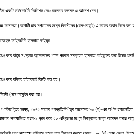
ঠিত একটি হাইকোর্টের ডিভিশন বেঞ্চ মঙ্গলবার রুলসহ এ আদেশ দেন।
চ্চ আদালত।আগামী চার সপ্তাহের মধ্যে বিবাদীদের (রেসপনডেন্ট) এ রুলের জবাব দিতে বলা 
জানিয়েছেন আইনজীবী হাসনাত কাইয়ুম।
ালেঞ্জ করে রাষ্ট্র সংস্কার আন্দোলনের পক্ষে প্রধান সমন্বয়ক হাসনাত কাইয়ুমের করা রিট
ঞ্জ করে রবিবার হাইকোর্টে রিটটি করা হয়।
 বিবাদী (রেসপনডেন্ট) করা হয়।
ওই গণবিজ্ঞপ্তির ভাষ্য, ১৯৭২ সালের গণপ্রতিনিধিত্ব আদেশের ৯০ (ক)-এর অধীন রাজনৈতিক
 বিধিমালায় সংযোজিত ফরম-১ পূরণ করে ২০ এপ্রিলের মধ্যে নিবন্ধনের জন্য আবেদন করার আহ
ী পূরণ সাপেক্ষে কমিশনে দলের নাম নিবন্ধন করতে পারবে। ৯০ (খ) ধারায় জেলা, উপজেলা পর্যা