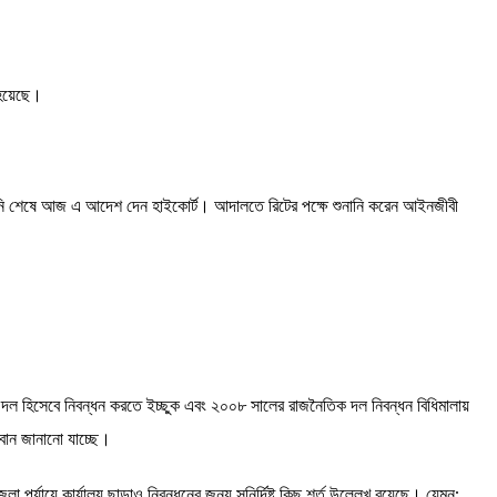
হয়েছে।
ের শুনানি শেষে আজ এ আদেশ দেন হাইকোর্ট। আদালতে রিটের পক্ষে শুনানি করেন আইনজীবী
 দল হিসেবে নিবন্ধন করতে ইচ্ছুক এবং ২০০৮ সালের রাজনৈতিক দল নিবন্ধন বিধিমালায়
্বান জানানো যাচ্ছে।
য়ে কার্যালয় ছাড়াও নিবন্ধনের জন্য সুনির্দিষ্ট কিছু শর্ত উল্লেখ রয়েছে। যেমন: