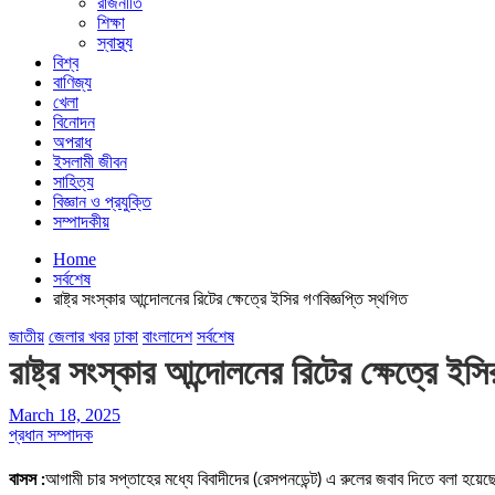
রাজনীতি
শিক্ষা
স্বাস্থ্য
বিশ্ব
বাণিজ্য
খেলা
বিনোদন
অপরাধ
ইসলামী জীবন
সাহিত্য
বিজ্ঞান ও প্রযুক্তি
সম্পাদকীয়
Home
সর্বশেষ
রাষ্ট্র সংস্কার আন্দোলনের রিটের ক্ষেত্রে ইসির গণবিজ্ঞপ্তি স্থগিত
জাতীয়
জেলার খবর
ঢাকা
বাংলাদেশ
সর্বশেষ
রাষ্ট্র সংস্কার আন্দোলনের রিটের ক্ষেত্রে ইস
March 18, 2025
প্রধান সম্পাদক
বাসস :
আগামী চার সপ্তাহের মধ্যে বিবাদীদের (রেসপনডেন্ট) এ রুলের জবাব দিতে বলা হয়েছে