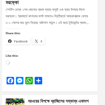
মরক্কো
স্পোর্টস ডেস্ক :শেষ ষোলোর প্রথম ম্যাচে দাপুটে এক ম্যাচ উপহার দিলো
মরক্কো। প্রথমার্ধে কানাডার দাপট সামলেও দ্বিতীয়ার্ধে আক্রমণাত্মক খেলায়
৩-০ গোলের জয় তুলে নিয়েছে আটলাস লায়ন্স। এই জয়ে টুর্নামেন্টের প্রথম…
Share this:
Facebook
X
Like this:
Loading…
F
M
W
S
a
es
h
h
ce
se
at
ar
নরওয়ের বিপক্ষে ব্রাজিলের সম্ভাব্য একাদশ
b
n
s
e