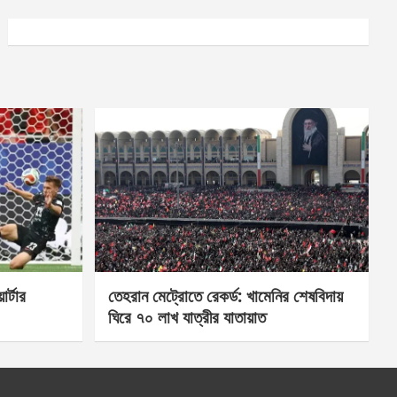
র্টার
তেহরান মেট্রোতে রেকর্ড: খামেনির শেষবিদায়
ঘিরে ৭০ লাখ যাত্রীর যাতায়াত