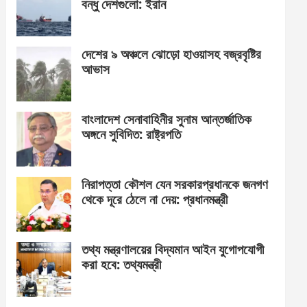
বন্ধু দেশগুলো: ইরান
দেশের ৯ অঞ্চলে ঝোড়ো হাওয়াসহ বজ্রবৃষ্টির
আভাস
বাংলাদেশ সেনাবাহিনীর সুনাম আন্তর্জাতিক
অঙ্গনে সুবিদিত: রাষ্ট্রপতি
নিরাপত্তা কৌশল যেন সরকারপ্রধানকে জনগণ
থেকে দূরে ঠেলে না দেয়: প্রধানমন্ত্রী
তথ্য মন্ত্রণালয়ের বিদ্যমান আইন যুগোপযোগী
করা হবে: তথ্যমন্ত্রী