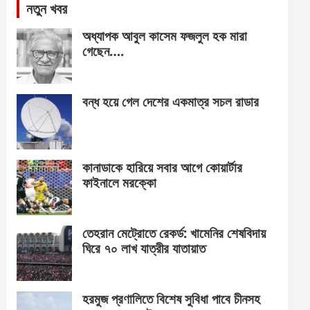
নতুন খবর
অধ্যাপক আবুল কাসেম ফজলুল হক মারা
গেছেন….
বন্ধ হয়ে গেল দেশের একমাত্র সচল রাডার
কানাডাকে হারিয়ে সবার আগে কোয়ার্টার
ফাইনালে মরক্কো
তেহরান মেট্রোতে রেকর্ড: খামেনির শেষবিদায়
ঘিরে ৭০ লাখ যাত্রীর যাতায়াত
হরমুজ প্রণালিতে বিশেষ সুবিধা পাবে চীনসহ