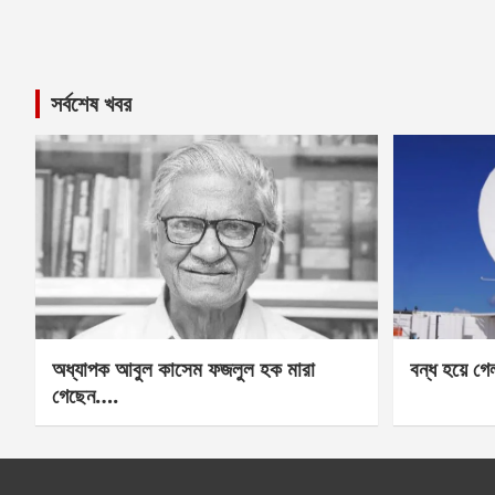
সর্বশেষ খবর
অধ্যাপক আবুল কাসেম ফজলুল হক মারা
বন্ধ হয়ে গ
গেছেন….