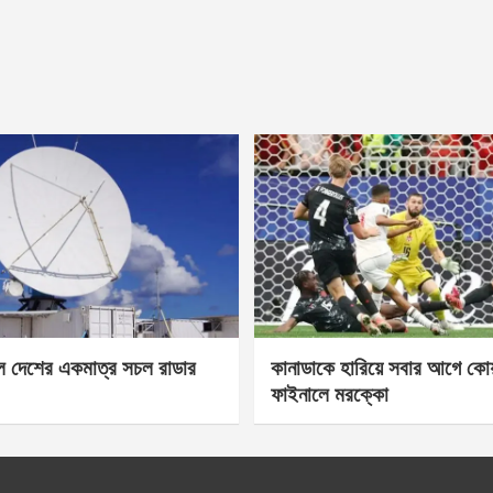
েল দেশের একমাত্র সচল রাডার
কানাডাকে হারিয়ে সবার আগে কোয়া
ফাইনালে মরক্কো