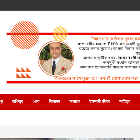
্ব
বাণিজ্য
খেলা
বিনোদন
অপরাধ
ইসলামী জীবন
সাহিত্য