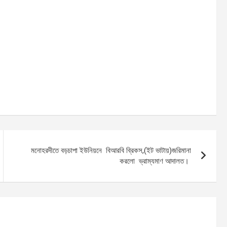
মনোহরদীতে বড়চাপা ইউনিয়নে বিআরবি ব্রিকস,(ইট ভাটায়)জরিমানা
করলো ভ্রাম্যমাণ আদালত।