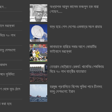
অধ্যাপক আবুল কাসেম ফজলুল হক মারা
ছেন….
গেছেন….
ইনালে মরক্কো
বন্ধ হয়ে গেল দেশের একমাত্র সচল রাডার
 ঘিরে ৭০ লাখ
কানাডাকে হারিয়ে সবার আগে কোয়ার্টার
ন্ধু দেশগুলো:
ফাইনালে মরক্কো
র আভাস
তেহরান মেট্রোতে রেকর্ড: খামেনির শেষবিদায়
ঘিরে ৭০ লাখ যাত্রীর যাতায়াত
্গনে সুবিদিত:
হরমুজ প্রণালিতে বিশেষ সুবিধা পাবে চীনসহ
 থেকে দূরে ঠেলে
বন্ধু দেশগুলো: ইরান
ী করা হবে: