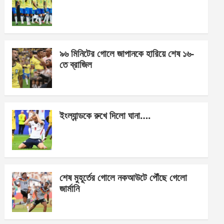
o
g
A
o
er
p
k
p
৯৬ মিনিটের গোলে জাপানকে হারিয়ে শেষ ১৬-
তে ব্রাজিল
ইংল্যান্ডকে রুখে দিলো ঘানা….
শেষ মুহূর্তের গোলে নকআউটে পৌঁছে গেলো
জার্মানি