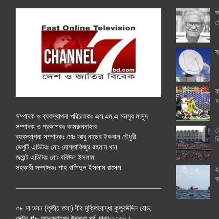
অ
গ
ব
ক
ফ
সম্পাদক ও ব্যবস্থাপনা পরিচালকঃ এস.এম.এ মনসুর মাসুদ
সম্পাদক ও প্রকাশকঃ কামরুননাহার
ত
ব্যবস্থাপনা সম্পাদকঃ মোঃ আবু নাছের ইকবাল চৌধুরী
ঘ
ডেপুটি এডিটরঃ মোঃ মোস্তাফিজুর রহমান খান
জয়েন্ট এডিটরঃ মোঃ রবিউল ইসলাম
সহকারী সম্পাদকঃ শাহ রাশিদুল ইসলাম রাসেল
হ
ব
৩৮ মা ভবন (তৃতীয় তলা) বীর মুক্তিযোদ্ধা কুতুবউদ্দিন রোড,
সেক্টর #৮ আব্দুল্লাহপুর উত্তরা পূর্ব, ঢাকা-১২৩০।