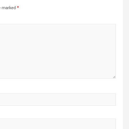
re marked
*