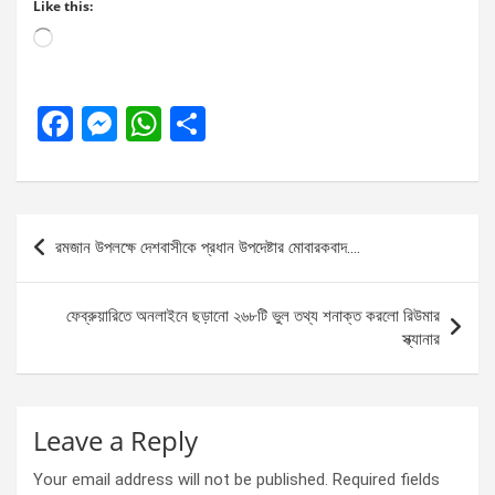
Like this:
Loading…
F
M
W
S
a
es
h
h
ce
se
at
ar
b
n
s
e
Post
রমজান উপলক্ষে দেশবাসীকে প্রধান উপদেষ্টার মোবারকবাদ….
o
g
A
navigation
o
er
p
ফেব্রুয়ারিতে অনলাইনে ছড়ানো ২৬৮টি ভুল তথ্য শনাক্ত করলো রিউমার
k
p
স্ক্যানার
Leave a Reply
Your email address will not be published.
Required fields