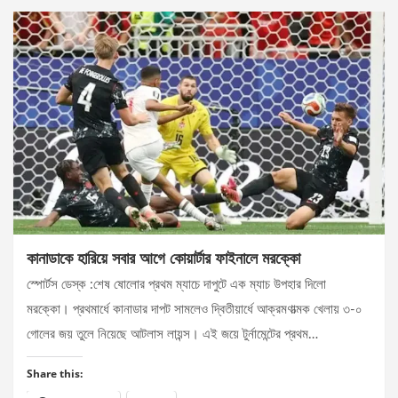
কানাডাকে হারিয়ে সবার আগে কোয়ার্টার ফাইনালে মরক্কো
স্পোর্টস ডেস্ক :শেষ ষোলোর প্রথম ম্যাচে দাপুটে এক ম্যাচ উপহার দিলো
মরক্কো। প্রথমার্ধে কানাডার দাপট সামলেও দ্বিতীয়ার্ধে আক্রমণাত্মক খেলায় ৩-০
গোলের জয় তুলে নিয়েছে আটলাস লায়ন্স। এই জয়ে টুর্নামেন্টের প্রথম…
Share this: