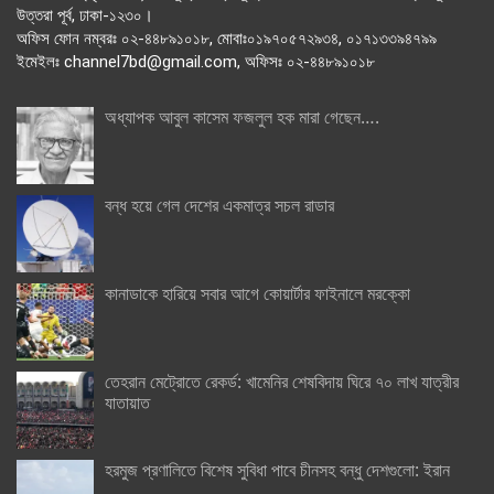
উত্তরা পূর্ব, ঢাকা-১২৩০।
অফিস ফোন নম্বরঃ ০২-৪৪৮৯১০১৮, মোবাঃ০১৯৭০৫৭২৯৩৪, ০১৭১৩৩৯৪৭৯৯
ইমেইলঃ channel7bd@gmail.com, অফিসঃ ০২-৪৪৮৯১০১৮
অধ্যাপক আবুল কাসেম ফজলুল হক মারা গেছেন….
বন্ধ হয়ে গেল দেশের একমাত্র সচল রাডার
কানাডাকে হারিয়ে সবার আগে কোয়ার্টার ফাইনালে মরক্কো
তেহরান মেট্রোতে রেকর্ড: খামেনির শেষবিদায় ঘিরে ৭০ লাখ যাত্রীর
যাতায়াত
হরমুজ প্রণালিতে বিশেষ সুবিধা পাবে চীনসহ বন্ধু দেশগুলো: ইরান