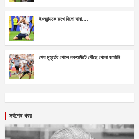
ইংল্যান্ডকে রুখে দিলো ঘানা….
শেষ মুহূর্তের গোলে নকআউটে পৌঁছে গেলো জার্মানি
সর্বশেষ খবর