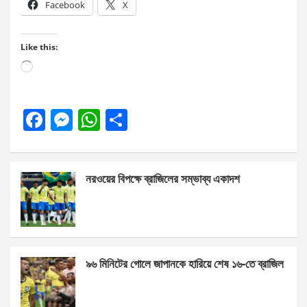
Facebook
X
Like this:
Loading…
F
M
W
S
a
es
h
h
ce
se
at
ar
নরওয়ের বিপক্ষে ব্রাজিলের সম্ভাব্য একাদশ
b
n
s
e
o
g
A
o
er
p
k
p
৯৬ মিনিটের গোলে জাপানকে হারিয়ে শেষ ১৬-তে ব্রাজিল