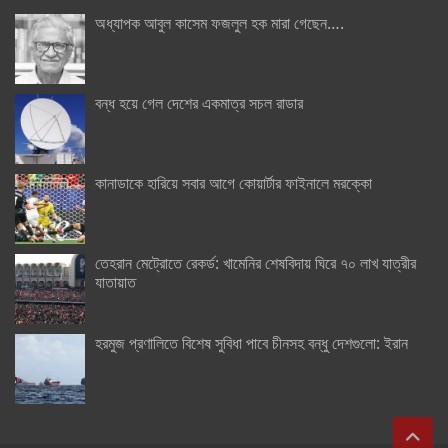
অধ্যাপক আবুল কাসেম ফজলুল হক মারা গেছেন….
বন্ধ হয়ে গেল দেশের একমাত্র সচল রাডার
কানাডাকে হারিয়ে সবার আগে কোয়ার্টার ফাইনালে মরক্কো
তেহরান মেট্রোতে রেকর্ড: খামেনির শেষবিদায় ঘিরে ৭০ লাখ যাত্রীর
যাতায়াত
হরমুজ প্রণালিতে বিশেষ সুবিধা পাবে চীনসহ বন্ধু দেশগুলো: ইরান