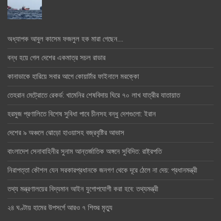
অধ্যাপক আবুল কাসেম ফজলুল হক মারা গেছেন….
বন্ধ হয়ে গেল দেশের একমাত্র সচল রাডার
কানাডাকে হারিয়ে সবার আগে কোয়ার্টার ফাইনালে মরক্কো
তেহরান মেট্রোতে রেকর্ড: খামেনির শেষবিদায় ঘিরে ৭০ লাখ যাত্রীর যাতায়াত
হরমুজ প্রণালিতে বিশেষ সুবিধা পাবে চীনসহ বন্ধু দেশগুলো: ইরান
দেশের ৯ অঞ্চলে ঝোড়ো হাওয়াসহ বজ্রবৃষ্টির আভাস
বাংলাদেশ সেনাবাহিনীর সুনাম আন্তর্জাতিক অঙ্গনে সুবিদিত: রাষ্ট্রপতি
নিরাপত্তা কৌশল যেন সরকারপ্রধানকে জনগণ থেকে দূরে ঠেলে না দেয়: প্রধানমন্ত্রী
তথ্য মন্ত্রণালয়ের বিদ্যমান আইন যুগোপযোগী করা হবে: তথ্যমন্ত্রী
২৪ ঘণ্টায় হামের উপসর্গে আরও ৭ শিশুর মৃত্যু