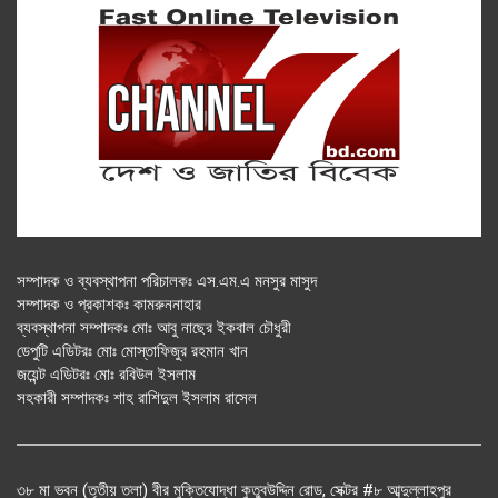
সম্পাদক ও ব্যবস্থাপনা পরিচালকঃ এস.এম.এ মনসুর মাসুদ
সম্পাদক ও প্রকাশকঃ কামরুননাহার
ব্যবস্থাপনা সম্পাদকঃ মোঃ আবু নাছের ইকবাল চৌধুরী
ডেপুটি এডিটরঃ মোঃ মোস্তাফিজুর রহমান খান
জয়েন্ট এডিটরঃ মোঃ রবিউল ইসলাম
সহকারী সম্পাদকঃ শাহ রাশিদুল ইসলাম রাসেল
৩৮ মা ভবন (তৃতীয় তলা) বীর মুক্তিযোদ্ধা কুতুবউদ্দিন রোড, সেক্টর #৮ আব্দুল্লাহপুর