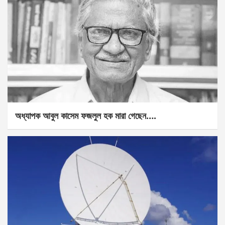
অধ্যাপক আবুল কাসেম ফজলুল হক মারা গেছেন….