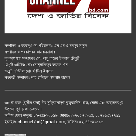
সম্পাদক ও ব্যবস্থাপনা পরিচালকঃ এস.এম.এ মনসুর মাসুদ
সম্পাদক ও প্রকাশকঃ কামরুননাহার
ব্যবস্থাপনা সম্পাদকঃ মোঃ আবু নাছের ইকবাল চৌধুরী
ডেপুটি এডিটরঃ মোঃ মোস্তাফিজুর রহমান খান
জয়েন্ট এডিটরঃ মোঃ রবিউল ইসলাম
সহকারী সম্পাদকঃ শাহ রাশিদুল ইসলাম রাসেল
৩৮ মা ভবন (তৃতীয় তলা) বীর মুক্তিযোদ্ধা কুতুবউদ্দিন রোড, সেক্টর #৮ আব্দুল্লাহপুর
উত্তরা পূর্ব, ঢাকা-১২৩০।
অফিস ফোন নম্বরঃ ০২-৪৪৮৯১০১৮, মোবাঃ০১৯৭০৫৭২৯৩৪, ০১৭১৩৩৯৪৭৯৯
ইমেইলঃ channel7bd@gmail.com, অফিসঃ ০২-৪৪৮৯১০১৮