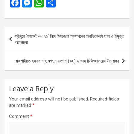
F
M
W
S
a
es
h
h
ce
se
at
ar
b
n
s
e
Post
শ্রীপুরে ‘গণভোট-২০২৬’ নিয়ে উপজেলা প্রশাসনের অবহিতকরণ সভা ও উন্মুক্ত
o
g
A
navigation
আলোচনা
o
er
p
k
p
রাজশাহীতে হযরত শাহ্ মখদুম রূপোশ (রহ.) দাতব্য চিকিৎসালয়ের উদ্বোধন
Leave a Reply
Your email address will not be published.
Required fields
are marked
*
Comment
*