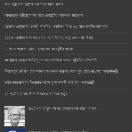
বন্ধ হয়ে গেল দেশের একমাত্র সচল রাডার
কানাডাকে হারিয়ে সবার আগে কোয়ার্টার ফাইনালে মরক্কো
তেহরান মেট্রোতে রেকর্ড: খামেনির শেষবিদায় ঘিরে ৭০ লাখ যাত্রীর যাতায়াত
হরমুজ প্রণালিতে বিশেষ সুবিধা পাবে চীনসহ বন্ধু দেশগুলো: ইরান
দেশের ৯ অঞ্চলে ঝোড়ো হাওয়াসহ বজ্রবৃষ্টির আভাস
বাংলাদেশ সেনাবাহিনীর সুনাম আন্তর্জাতিক অঙ্গনে সুবিদিত: রাষ্ট্রপতি
নিরাপত্তা কৌশল যেন সরকারপ্রধানকে জনগণ থেকে দূরে ঠেলে না দেয়: প্রধানমন্ত্রী
তথ্য মন্ত্রণালয়ের বিদ্যমান আইন যুগোপযোগী করা হবে: তথ্যমন্ত্রী
২৪ ঘণ্টায় হামের উপসর্গে আরও ৭ শিশুর মৃত্যু
অধ্যাপক আবুল কাসেম ফজলুল হক মারা গেছেন….
বন্ধ হয়ে গেল দেশের একমাত্র সচল রাডার