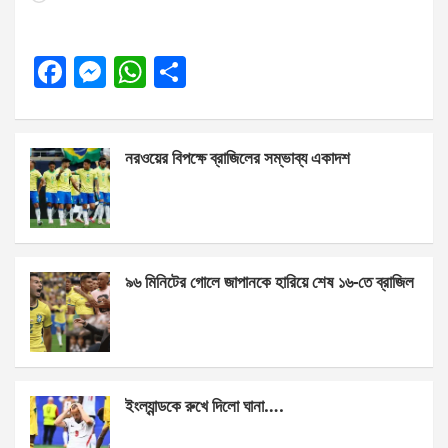
F
M
W
S
a
es
h
h
ce
se
at
ar
নরওয়ের বিপক্ষে ব্রাজিলের সম্ভাব্য একাদশ
b
n
s
e
o
g
A
o
er
p
k
p
৯৬ মিনিটের গোলে জাপানকে হারিয়ে শেষ ১৬-তে ব্রাজিল
ইংল্যান্ডকে রুখে দিলো ঘানা….