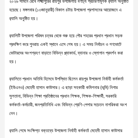
২০২৬ সামনে রেখে লক্ষ্মীপুরের রায়পুর উপজেলায় বর্ণাঢ্য প্রচারণামূলক র‍্যালি অনুষ্ঠিত
হয়েছে।‎ মঙ্গলবার (১৩জানুয়ারী) বিকাল ৪টায় উপজেলা প্রশাসনের আয়োজনে এ
র‍্যালি অনুষ্ঠিত হয়।
‎র‍্যালিটি উপজেলা পরিষদ চত্বর থেকে শুরু হয়ে পৌর শহরের প্রধান প্রধান সড়ক
প্রদক্ষিণ করে পুনরায় একই স্থানে এসে শেষ হয়। এ সময় নির্বাচন ও গণভোটে
ভোটারদের অংশগ্রহণ বাড়াতে বিভিন্ন প্ল্যাকার্ড, ব্যানার ও স্লোগান প্রদর্শন করা
হয়।
‎র‍্যালিতে প্রধান অতিথি হিসেবে উপস্থিত ছিলেন রায়পুর উপজেলা নির্বাহী কর্মকর্তা
(ইউএনও) মেহেদী হাসান কাউসার। এ ছাড়া সহকারী কমিশনার (ভূমি) নিগার
সুলতানা, বিভিন্ন শিক্ষা প্রতিষ্ঠানের প্রধান শিক্ষক, শিক্ষক-শিক্ষার্থী, সরকারি
কর্মকর্তা-কর্মচারী, জনপ্রতিনিধি এবং বিভিন্ন শ্রেণি-পেশার সচেতন নাগরিকরা অংশ
নেন।
‎র‍্যালি শেষে সংক্ষিপ্ত বক্তব্যে উপজেলা নির্বাহী কর্মকর্তা মেহেদী হাসান কাউসার