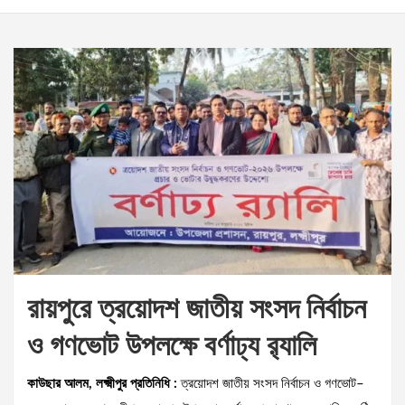
রায়পুরে ত্রয়োদশ জাতীয় সংসদ নির্বাচন
ও গণভোট উপলক্ষে বর্ণাঢ্য র‍্যালি
কাউছার আলম, লক্ষ্মীপুর প্রতিনিধি :
‎ত্রয়োদশ জাতীয় সংসদ নির্বাচন ও গণভোট–