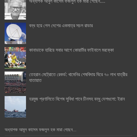
অধ্যাপক আবুল কাসেম ফজলুল হক মারা গেছেন….
বন্ধ হয়ে গেল দেশের একমাত্র সচল রাডার
কানাডাকে হারিয়ে সবার আগে কোয়ার্টার ফাইনালে মরক্কো
তেহরান মেট্রোতে রেকর্ড: খামেনির শেষবিদায় ঘিরে ৭০ লাখ যাত্রীর
যাতায়াত
হরমুজ প্রণালিতে বিশেষ সুবিধা পাবে চীনসহ বন্ধু দেশগুলো: ইরান
অধ্যাপক আবুল কাসেম ফজলুল হক মারা গেছেন….