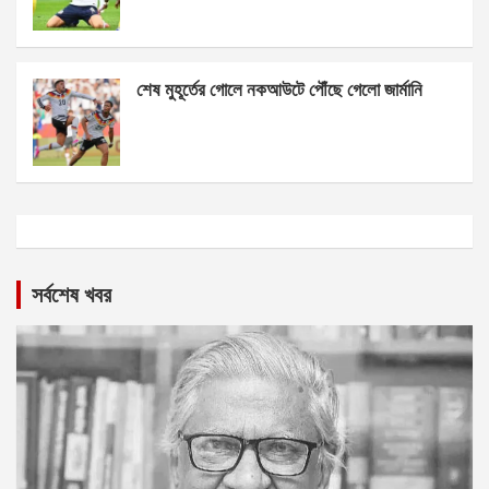
শেষ মুহূর্তের গোলে নকআউটে পৌঁছে গেলো জার্মানি
সর্বশেষ খবর