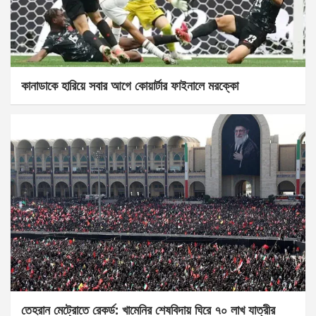
কানাডাকে হারিয়ে সবার আগে কোয়ার্টার ফাইনালে মরক্কো
তেহরান মেট্রোতে রেকর্ড: খামেনির শেষবিদায় ঘিরে ৭০ লাখ যাত্রীর