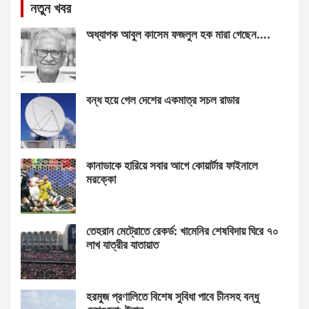
নতুন খবর
অধ্যাপক আবুল কাসেম ফজলুল হক মারা গেছেন….
বন্ধ হয়ে গেল দেশের একমাত্র সচল রাডার
কানাডাকে হারিয়ে সবার আগে কোয়ার্টার ফাইনালে
মরক্কো
তেহরান মেট্রোতে রেকর্ড: খামেনির শেষবিদায় ঘিরে ৭০
লাখ যাত্রীর যাতায়াত
হরমুজ প্রণালিতে বিশেষ সুবিধা পাবে চীনসহ বন্ধু