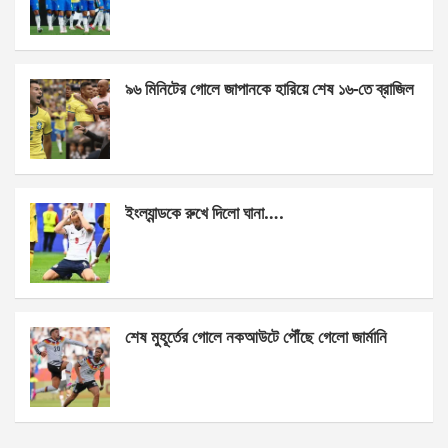
o
g
A
o
er
p
k
p
৯৬ মিনিটের গোলে জাপানকে হারিয়ে শেষ ১৬-তে ব্রাজিল
ইংল্যান্ডকে রুখে দিলো ঘানা….
শেষ মুহূর্তের গোলে নকআউটে পৌঁছে গেলো জার্মানি