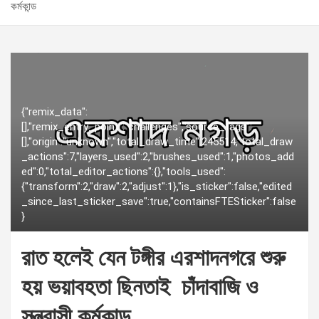
কর্মকান্ড
{"remix_data":
[],"remix_entry_point":"challenges","source_tags":
[],"origin":"unknown","total_draw_time":245514,"total_draw
_actions":7,"layers_used":2,"brushes_used":1,"photos_add
ed":0,"total_editor_actions":{},"tools_used":
{"transform":2,"draw":2,"adjust":1},"is_sticker":false,"edited
_since_last_sticker_save":true,"containsFTESticker":false
}
রাত হলেই যেন টঙ্গীর এরশাদনগরে শুরু
হয় ভয়াবহতা ছিনতাই চাঁদাবাজি ও
সন্ত্রাসী কর্মকান্ড