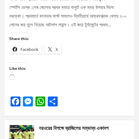
স্পোর্টস ডেস্ক :শেষ ষোলোর প্রথম ম্যাচে দাপুটে এক ম্যাচ উপহার দিলো
মরক্কো। প্রথমার্ধে কানাডার দাপট সামলেও দ্বিতীয়ার্ধে আক্রমণাত্মক খেলায় ৩-০
গোলের জয় তুলে নিয়েছে আটলাস লায়ন্স। এই জয়ে টুর্নামেন্টের প্রথম…
Share this:
Facebook
X
Like this:
Loading…
F
M
W
S
a
es
h
h
ce
se
at
ar
নরওয়ের বিপক্ষে ব্রাজিলের সম্ভাব্য একাদশ
b
n
s
e