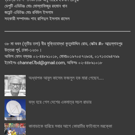
ডেপুটি এডিটরঃ মোঃ মোস্তাফিজুর রহমান খান
জয়েন্ট এডিটরঃ মোঃ রবিউল ইসলাম
সহকারী সম্পাদকঃ শাহ রাশিদুল ইসলাম রাসেল
৩৮ মা ভবন (তৃতীয় তলা) বীর মুক্তিযোদ্ধা কুতুবউদ্দিন রোড, সেক্টর #৮ আব্দুল্লাহপুর
উত্তরা পূর্ব, ঢাকা-১২৩০।
অফিস ফোন নম্বরঃ ০২-৪৪৮৯১০১৮, মোবাঃ০১৯৭০৫৭২৯৩৪, ০১৭১৩৩৯৪৭৯৯
ইমেইলঃ channel7bd@gmail.com, অফিসঃ ০২-৪৪৮৯১০১৮
অধ্যাপক আবুল কাসেম ফজলুল হক মারা গেছেন….
বন্ধ হয়ে গেল দেশের একমাত্র সচল রাডার
কানাডাকে হারিয়ে সবার আগে কোয়ার্টার ফাইনালে মরক্কো