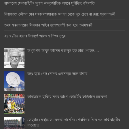
বাংলাদেশ সেনাবাহিনীর সুনাম আন্তর্জাতিক অঙ্গনে সুবিদিত: রাষ্ট্রপতি
নিরাপত্তা কৌশল যেন সরকারপ্রধানকে জনগণ থেকে দূরে ঠেলে না দেয়: প্রধানমন্ত্রী
তথ্য মন্ত্রণালয়ের বিদ্যমান আইন যুগোপযোগী করা হবে: তথ্যমন্ত্রী
২৪ ঘণ্টায় হামের উপসর্গে আরও ৭ শিশুর মৃত্যু
অধ্যাপক আবুল কাসেম ফজলুল হক মারা গেছেন….
বন্ধ হয়ে গেল দেশের একমাত্র সচল রাডার
কানাডাকে হারিয়ে সবার আগে কোয়ার্টার ফাইনালে মরক্কো
তেহরান মেট্রোতে রেকর্ড: খামেনির শেষবিদায় ঘিরে ৭০ লাখ যাত্রীর
যাতায়াত