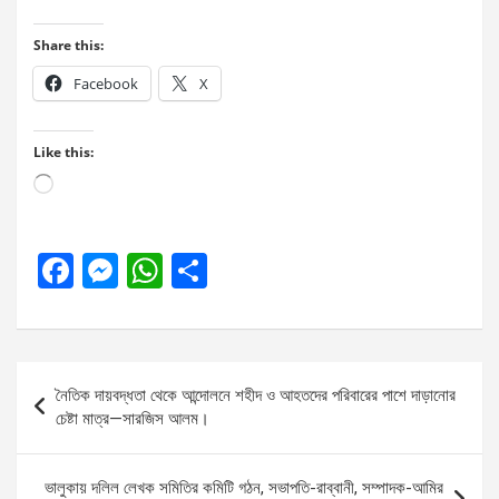
Share this:
Facebook
X
Like this:
Loading…
F
M
W
S
a
es
h
h
ce
se
at
ar
b
n
s
e
Post
নৈতিক দায়বদ্ধতা থেকে আন্দোলনে শহীদ ও আহতদের পরিবারের পাশে দাড়ানোর
o
g
A
navigation
চেষ্টা মাত্র—সারজিস আলম।
o
er
p
k
p
ভালুকায় দলিল লেখক সমিতির কমিটি গঠন, সভাপতি-রাব্বানী, সম্পাদক-আমির