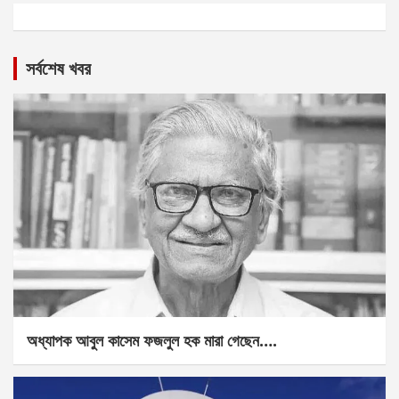
সর্বশেষ খবর
অধ্যাপক আবুল কাসেম ফজলুল হক মারা গেছেন….