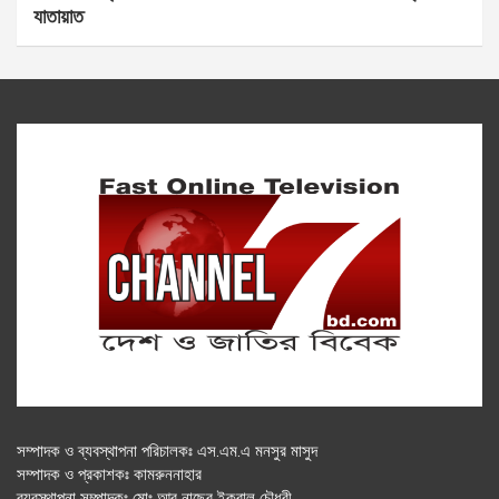
যাতায়াত
সম্পাদক ও ব্যবস্থাপনা পরিচালকঃ এস.এম.এ মনসুর মাসুদ
সম্পাদক ও প্রকাশকঃ কামরুননাহার
ব্যবস্থাপনা সম্পাদকঃ মোঃ আবু নাছের ইকবাল চৌধুরী