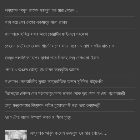
অধ্যাপক আবুল কাসেম ফজলুল হক মারা গেছেন….
বন্ধ হয়ে গেল দেশের একমাত্র সচল রাডার
কানাডাকে হারিয়ে সবার আগে কোয়ার্টার ফাইনালে মরক্কো
তেহরান মেট্রোতে রেকর্ড: খামেনির শেষবিদায় ঘিরে ৭০ লাখ যাত্রীর যাতায়াত
হরমুজ প্রণালিতে বিশেষ সুবিধা পাবে চীনসহ বন্ধু দেশগুলো: ইরান
দেশের ৯ অঞ্চলে ঝোড়ো হাওয়াসহ বজ্রবৃষ্টির আভাস
বাংলাদেশ সেনাবাহিনীর সুনাম আন্তর্জাতিক অঙ্গনে সুবিদিত: রাষ্ট্রপতি
নিরাপত্তা কৌশল যেন সরকারপ্রধানকে জনগণ থেকে দূরে ঠেলে না দেয়: প্রধানমন্ত্রী
তথ্য মন্ত্রণালয়ের বিদ্যমান আইন যুগোপযোগী করা হবে: তথ্যমন্ত্রী
২৪ ঘণ্টায় হামের উপসর্গে আরও ৭ শিশুর মৃত্যু
অধ্যাপক আবুল কাসেম ফজলুল হক মারা গেছেন….