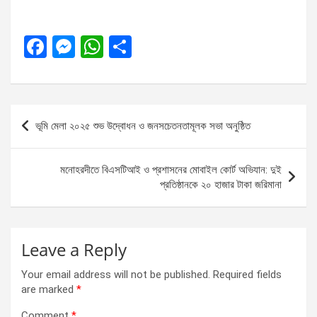
F
M
W
S
a
es
h
h
ce
se
at
ar
b
n
s
e
Post
ভূমি মেলা ২০২৫ শুভ উদ্বোধন ও জনসচেতনতামূলক সভা অনুষ্ঠিত
o
g
A
navigation
o
er
p
মনোহরদীতে বিএসটিআই ও প্রশাসনের মোবাইল কোর্ট অভিযান: দুই
k
p
প্রতিষ্ঠানকে ২০ হাজার টাকা জরিমানা
Leave a Reply
Your email address will not be published.
Required fields
are marked
*
Comment
*