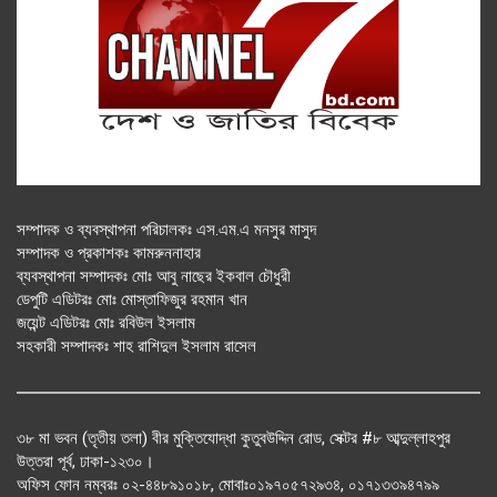
সম্পাদক ও ব্যবস্থাপনা পরিচালকঃ এস.এম.এ মনসুর মাসুদ
সম্পাদক ও প্রকাশকঃ কামরুননাহার
ব্যবস্থাপনা সম্পাদকঃ মোঃ আবু নাছের ইকবাল চৌধুরী
ডেপুটি এডিটরঃ মোঃ মোস্তাফিজুর রহমান খান
জয়েন্ট এডিটরঃ মোঃ রবিউল ইসলাম
সহকারী সম্পাদকঃ শাহ রাশিদুল ইসলাম রাসেল
৩৮ মা ভবন (তৃতীয় তলা) বীর মুক্তিযোদ্ধা কুতুবউদ্দিন রোড, সেক্টর #৮ আব্দুল্লাহপুর
উত্তরা পূর্ব, ঢাকা-১২৩০।
অফিস ফোন নম্বরঃ ০২-৪৪৮৯১০১৮, মোবাঃ০১৯৭০৫৭২৯৩৪, ০১৭১৩৩৯৪৭৯৯