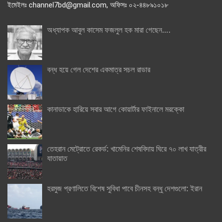
ইমেইলঃ channel7bd@gmail.com, অফিসঃ ০২-৪৪৮৯১০১৮
অধ্যাপক আবুল কাসেম ফজলুল হক মারা গেছেন….
বন্ধ হয়ে গেল দেশের একমাত্র সচল রাডার
কানাডাকে হারিয়ে সবার আগে কোয়ার্টার ফাইনালে মরক্কো
তেহরান মেট্রোতে রেকর্ড: খামেনির শেষবিদায় ঘিরে ৭০ লাখ যাত্রীর
যাতায়াত
হরমুজ প্রণালিতে বিশেষ সুবিধা পাবে চীনসহ বন্ধু দেশগুলো: ইরান