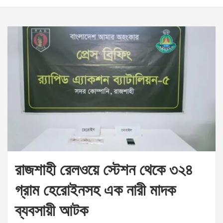
রাজশাহী রেলওয়ে স্টেশন থেকে ৩২৪
গ্রাম হেরোইনসহ এক নারী মাদক
ব্যবসায়ী আটক