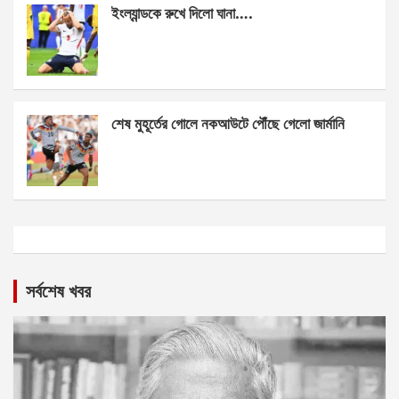
ইংল্যান্ডকে রুখে দিলো ঘানা….
শেষ মুহূর্তের গোলে নকআউটে পৌঁছে গেলো জার্মানি
সর্বশেষ খবর