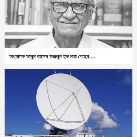
অধ্যাপক আবুল কাসেম ফজলুল হক মারা গেছেন….