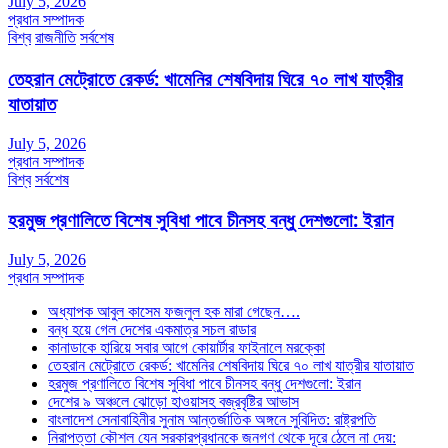
July 5, 2026
প্রধান সম্পাদক
বিশ্ব
রাজনীতি
সর্বশেষ
তেহরান মেট্রোতে রেকর্ড: খামেনির শেষবিদায় ঘিরে ৭০ লাখ যাত্রীর
যাতায়াত
July 5, 2026
প্রধান সম্পাদক
বিশ্ব
সর্বশেষ
হরমুজ প্রণালিতে বিশেষ সুবিধা পাবে চীনসহ বন্ধু দেশগুলো: ইরান
July 5, 2026
প্রধান সম্পাদক
অধ্যাপক আবুল কাসেম ফজলুল হক মারা গেছেন….
বন্ধ হয়ে গেল দেশের একমাত্র সচল রাডার
কানাডাকে হারিয়ে সবার আগে কোয়ার্টার ফাইনালে মরক্কো
তেহরান মেট্রোতে রেকর্ড: খামেনির শেষবিদায় ঘিরে ৭০ লাখ যাত্রীর যাতায়াত
হরমুজ প্রণালিতে বিশেষ সুবিধা পাবে চীনসহ বন্ধু দেশগুলো: ইরান
দেশের ৯ অঞ্চলে ঝোড়ো হাওয়াসহ বজ্রবৃষ্টির আভাস
বাংলাদেশ সেনাবাহিনীর সুনাম আন্তর্জাতিক অঙ্গনে সুবিদিত: রাষ্ট্রপতি
নিরাপত্তা কৌশল যেন সরকারপ্রধানকে জনগণ থেকে দূরে ঠেলে না দেয়: