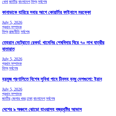
খেলা
জাতীয়
বাংলাদেশ
বিশ্ব
সর্বশেষ
কানাডাকে হারিয়ে সবার আগে কোয়ার্টার ফাইনালে মরক্কো
July 5, 2026
প্রধান সম্পাদক
বিশ্ব
রাজনীতি
সর্বশেষ
তেহরান মেট্রোতে রেকর্ড: খামেনির শেষবিদায় ঘিরে ৭০ লাখ যাত্রীর
যাতায়াত
July 5, 2026
প্রধান সম্পাদক
বিশ্ব
সর্বশেষ
হরমুজ প্রণালিতে বিশেষ সুবিধা পাবে চীনসহ বন্ধু দেশগুলো: ইরান
July 5, 2026
প্রধান সম্পাদক
জাতীয়
জেলার খবর
ঢাকা
বাংলাদেশ
সর্বশেষ
দেশের ৯ অঞ্চলে ঝোড়ো হাওয়াসহ বজ্রবৃষ্টির আভাস