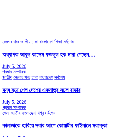
৩৮ মা ভবন (তৃতীয় তলা) বীর মুক্তিযোদ্ধা কুতুবউদ্দিন রোড, সেক্টর #৮ আব্দুল্লাহপুর
উত্তরা পূর্ব, ঢাকা-১২৩০।
অফিস ফোন নম্বরঃ ০২-৪৪৮৯১০১৮, মোবাঃ০১৯৭০৫৭২৯৩৪, ০১৭১৩৩৯৪৭৯৯
ইমেইলঃ channel7bd@gmail.com, অফিসঃ ০২-৪৪৮৯১০১৮
জেলার খবর
জাতীয়
ঢাকা
বাংলাদেশ
শিক্ষা
সর্বশেষ
অধ্যাপক আবুল কাসেম ফজলুল হক মারা গেছেন….
July 5, 2026
প্রধান সম্পাদক
জাতীয়
জেলার খবর
ঢাকা
বাংলাদেশ
সর্বশেষ
বন্ধ হয়ে গেল দেশের একমাত্র সচল রাডার
July 5, 2026
প্রধান সম্পাদক
খেলা
জাতীয়
বাংলাদেশ
বিশ্ব
সর্বশেষ
কানাডাকে হারিয়ে সবার আগে কোয়ার্টার ফাইনালে মরক্কো