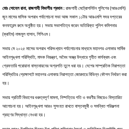
মোঃ সোহেল রানা, রাজশাহী বিভাগীয় প্রধান :
রাজশাহী মেট্রোপলিটন পুলিশের (আরএমপি)
জুন মাসের মাসিক অপরাধ পর্যালোচনা সভা আজ সকাল ১১টায় আরএমপি সদর দপ্তরের
কনফারেন্স রুমে অনুষ্ঠিত হয়। সভায় সভাপতিত্ব করেন অতিরিক্ত পুলিশ কমিশনার
(ক্রাইম) নাজমুল হাসান, পিপিএম।
সভায় মে ২০২৫ মাসের অপরাধ পরিসংখ্যান পর্যালোচনার মাধ্যমে মহানগর এলাকার সার্বিক
আইনশৃঙ্খলা পরিস্থিতি, মাদক নিয়ন্ত্রণ, অবৈধ অস্ত্র উদ্ধারে গৃহীত কার্যক্রম এবং
গ্রেফতারি পরোয়ানা বাস্তবায়নের অগ্রগতি তুলে ধরা হয়। দেশের সাম্প্রতিক নিরাপত্তা
পরিস্থিতির প্রেক্ষাপটে মহানগর এলাকায় নিরাপত্তা জোরদারে বিভিন্ন কৌশল নির্ধারণ করা
হয়।
সভায় প্রতিটি বিভাগের গুরুত্বপূর্ণ মামলা, নিষ্পত্তির গতি ও করণীয় বিষয়েও বিস্তারিত
আলোচনা হয়। আইনশৃঙ্খলা আরও সুসংহত রাখতে বাস্তবমুখী ও সমন্বিত পরিকল্পনা
গ্রহণের সিদ্ধান্ত নেওয়া হয়।