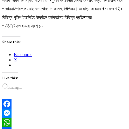
সভায় আরও উপস্থিত ছিলেন উপ-পুলিশ কমিশনার (সদর) ও অতিরিক্ত ডিআইজি পদে
পদোন্নতিপ্রাপ্ত মোহাম্মদ খোরশেদ আলম, পিপিএম। এ ছাড়া আরএমপি ও রাজশাহীর
বিভিন্ন পুলিশ ইউনিটের ঊর্ধ্বতন কর্মকর্তাসহ বিভিন্ন প্রতিষ্ঠানের
প্রতিনিধিরাও সভায় অংশ নেন
Share this:
Facebook
X
Like this:
Loading…
Facebook
Messenger