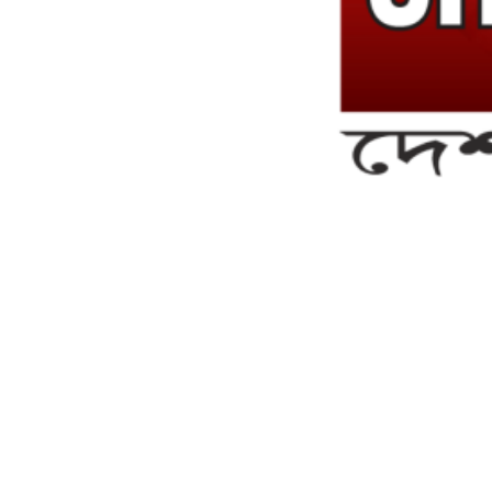
সম্পাদক ও ব্যবস্থাপনা পরিচালকঃ এস.এম.এ মনসুর মাসুদ
সম্পাদক ও প্রকাশকঃ কামরুননাহার
ব্যবস্থাপনা সম্পাদকঃ মোঃ আবু নাছের ইকবাল চৌধুরী
ডেপুটি এডিটরঃ মোঃ মোস্তাফিজুর রহমান খান
জয়েন্ট এডিটরঃ মোঃ রবিউল ইসলাম
সহকারী সম্পাদকঃ শাহ রাশিদুল ইসলাম রাসেল