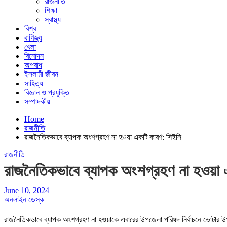
রাজনীতি
শিক্ষা
স্বাস্থ্য
বিশ্ব
বাণিজ্য
খেলা
বিনোদন
অপরাধ
ইসলামী জীবন
সাহিত্য
বিজ্ঞান ও প্রযুক্তি
সম্পাদকীয়
Home
রাজনীতি
রাজনৈতিকভাবে ব্যাপক অংশগ্রহণ না হওয়া একটি কারণ: সিইসি
রাজনীতি
রাজনৈতিকভাবে ব্যাপক অংশগ্রহণ না হওয়া
June 10, 2024
অনলাইন ডেস্ক
রাজনৈতিকভাবে ব্যাপক অংশগ্রহণ না হওয়াকে এবারের উপজেলা পরিষদ নির্বাচনে ভোটার উ