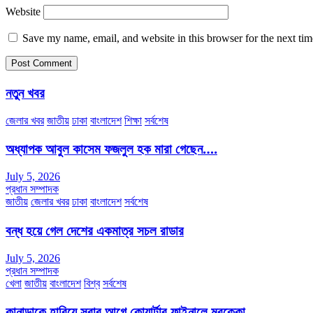
Website
Save my name, email, and website in this browser for the next ti
নতুন খবর
জেলার খবর
জাতীয়
ঢাকা
বাংলাদেশ
শিক্ষা
সর্বশেষ
অধ্যাপক আবুল কাসেম ফজলুল হক মারা গেছেন….
July 5, 2026
প্রধান সম্পাদক
জাতীয়
জেলার খবর
ঢাকা
বাংলাদেশ
সর্বশেষ
বন্ধ হয়ে গেল দেশের একমাত্র সচল রাডার
July 5, 2026
প্রধান সম্পাদক
খেলা
জাতীয়
বাংলাদেশ
বিশ্ব
সর্বশেষ
কানাডাকে হারিয়ে সবার আগে কোয়ার্টার ফাইনালে মরক্কো