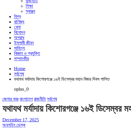
রাজনীতি
শিক্ষা
স্বাস্থ্য
বিশ্ব
বাণিজ্য
খেলা
বিনোদন
অপরাধ
ইসলামী জীবন
সাহিত্য
বিজ্ঞান ও প্রযুক্তি
সম্পাদকীয়
Home
সর্বশেষ
যথাযথ মর্যাদায় কিশোরগঞ্জে ১৬ই ডিসেম্বর মহান বিজয় দিবস পালিত
oplus_0
জেলার খবর
বাংলাদেশ
রাজনীতি
সর্বশেষ
যথাযথ মর্যাদায় কিশোরগঞ্জে ১৬ই ডিসেম্বর ম
December 17, 2025
অনলাইন ডেস্ক