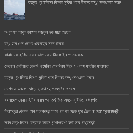
হরমুজ প্রণালিতে বিশেষ সুবিধা পাবে চীনসহ বন্ধু দেশগুলো: ইরান
অধ্যাপক আবুল কাসেম ফজলুল হক মারা গেছেন….
বন্ধ হয়ে গেল দেশের একমাত্র সচল রাডার
কানাডাকে হারিয়ে সবার আগে কোয়ার্টার ফাইনালে মরক্কো
তেহরান মেট্রোতে রেকর্ড: খামেনির শেষবিদায় ঘিরে ৭০ লাখ যাত্রীর যাতায়াত
হরমুজ প্রণালিতে বিশেষ সুবিধা পাবে চীনসহ বন্ধু দেশগুলো: ইরান
দেশের ৯ অঞ্চলে ঝোড়ো হাওয়াসহ বজ্রবৃষ্টির আভাস
বাংলাদেশ সেনাবাহিনীর সুনাম আন্তর্জাতিক অঙ্গনে সুবিদিত: রাষ্ট্রপতি
নিরাপত্তা কৌশল যেন সরকারপ্রধানকে জনগণ থেকে দূরে ঠেলে না দেয়: প্রধানমন্ত্রী
তথ্য মন্ত্রণালয়ের বিদ্যমান আইন যুগোপযোগী করা হবে: তথ্যমন্ত্রী