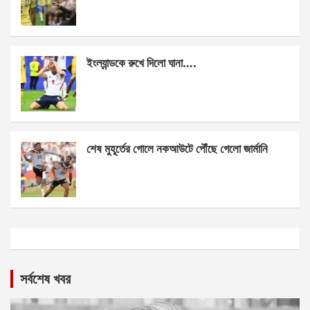
ইংল্যান্ডকে রুখে দিলো ঘানা….
শেষ মুহূর্তের গোলে নকআউটে পৌঁছে গেলো জার্মানি
সর্বশেষ খবর