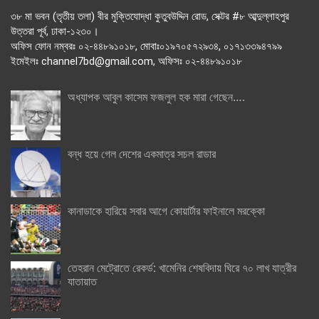
৩৮ মা ভবন (তৃতীয় তলা) বীর মুক্তিযোদ্ধা কুতুবউদ্দিন রোড, সেক্টর #৮ আব্দুল্লাহপুর
উত্তরা পূর্ব, ঢাকা-১২৩০।
অফিস ফোন নম্বরঃ ০২-৪৪৮৯১০১৮, মোবাঃ০১৯৭০৫৭২৯৩৪, ০১৭১৩৩৯৪৭৯৯
ইমেইলঃ channel7bd@gmail.com, অফিসঃ ০২-৪৪৮৯১০১৮
অধ্যাপক আবুল কাসেম ফজলুল হক মারা গেছেন….
বন্ধ হয়ে গেল দেশের একমাত্র সচল রাডার
কানাডাকে হারিয়ে সবার আগে কোয়ার্টার ফাইনালে মরক্কো
তেহরান মেট্রোতে রেকর্ড: খামেনির শেষবিদায় ঘিরে ৭০ লাখ যাত্রীর
যাতায়াত