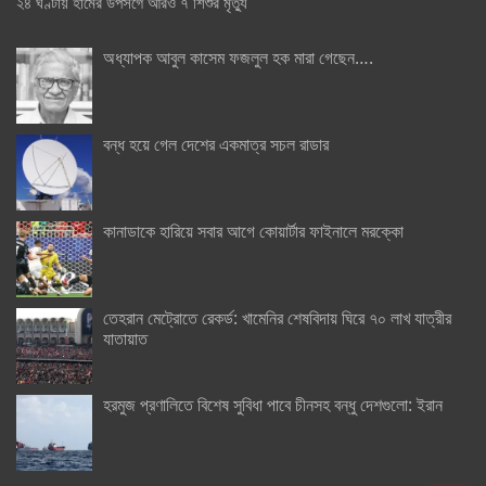
২৪ ঘণ্টায় হামের উপসর্গে আরও ৭ শিশুর মৃত্যু
অধ্যাপক আবুল কাসেম ফজলুল হক মারা গেছেন….
বন্ধ হয়ে গেল দেশের একমাত্র সচল রাডার
কানাডাকে হারিয়ে সবার আগে কোয়ার্টার ফাইনালে মরক্কো
তেহরান মেট্রোতে রেকর্ড: খামেনির শেষবিদায় ঘিরে ৭০ লাখ যাত্রীর
যাতায়াত
হরমুজ প্রণালিতে বিশেষ সুবিধা পাবে চীনসহ বন্ধু দেশগুলো: ইরান