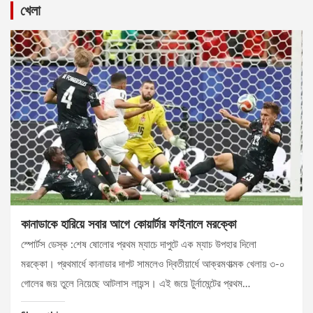
খেলা
কানাডাকে হারিয়ে সবার আগে কোয়ার্টার ফাইনালে মরক্কো
স্পোর্টস ডেস্ক :শেষ ষোলোর প্রথম ম্যাচে দাপুটে এক ম্যাচ উপহার দিলো
মরক্কো। প্রথমার্ধে কানাডার দাপট সামলেও দ্বিতীয়ার্ধে আক্রমণাত্মক খেলায় ৩-০
গোলের জয় তুলে নিয়েছে আটলাস লায়ন্স। এই জয়ে টুর্নামেন্টের প্রথম…