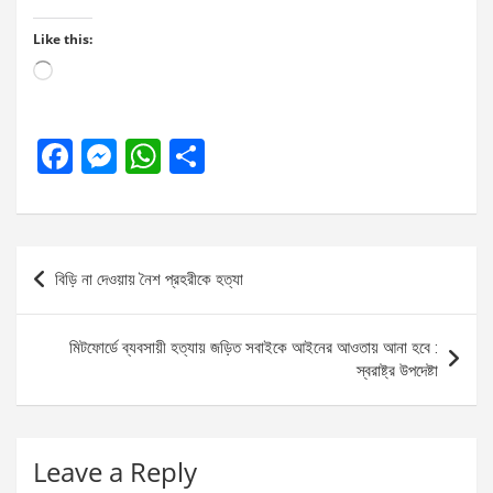
Like this:
Loading…
F
M
W
S
a
es
h
h
ce
se
at
ar
b
n
s
e
Post
বিড়ি না দেওয়ায় নৈশ প্রহরীকে হত্যা
o
g
A
navigation
o
er
p
মিটফোর্ডে ব্যবসায়ী হত্যায় জড়িত সবাইকে আইনের আওতায় আনা হবে :
k
p
স্বরাষ্ট্র উপদেষ্টা
Leave a Reply