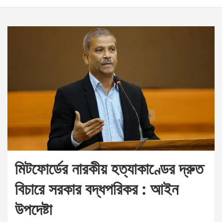
মিটফোর্ডের নারকীয় হত্যাকাণ্ডের দ্রুত
বিচারে সরকার বদ্ধপরিকর : আইন
উপদেষ্টা