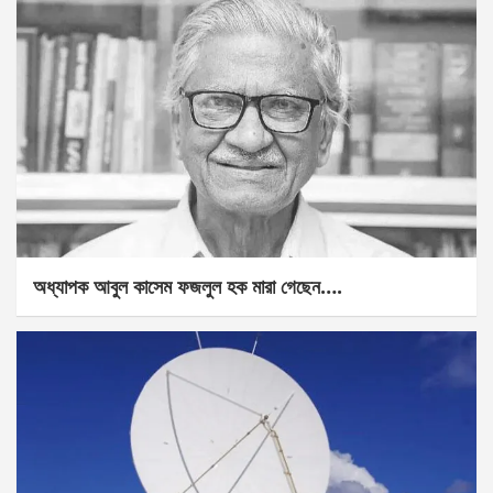
অধ্যাপক আবুল কাসেম ফজলুল হক মারা গেছেন….