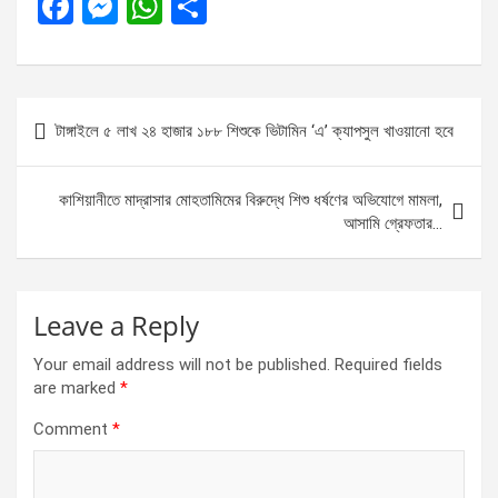
F
M
W
S
a
es
h
h
ce
se
at
ar
b
n
s
e
Post
টাঙ্গাইলে ৫ লাখ ২৪ হাজার ১৮৮ শিশুকে ভিটামিন ‘এ’ ক্যাপসুল খাওয়ানো হবে
o
g
A
navigation
o
er
p
কাশিয়ানীতে মাদ্রাসার মোহতামিমের বিরুদ্ধে শিশু ধর্ষণের অভিযোগে মামলা,
k
p
আসামি গ্রেফতার…
Leave a Reply
Your email address will not be published.
Required fields
are marked
*
Comment
*