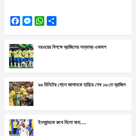
F
M
W
S
a
es
h
h
ce
se
at
ar
নরওয়ের বিপক্ষে ব্রাজিলের সম্ভাব্য একাদশ
b
n
s
e
o
g
A
o
er
p
k
p
৯৬ মিনিটের গোলে জাপানকে হারিয়ে শেষ ১৬-তে ব্রাজিল
ইংল্যান্ডকে রুখে দিলো ঘানা….