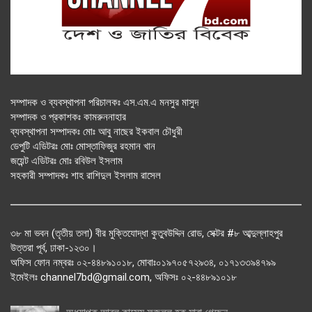
সম্পাদক ও ব্যবস্থাপনা পরিচালকঃ এস.এম.এ মনসুর মাসুদ
সম্পাদক ও প্রকাশকঃ কামরুননাহার
ব্যবস্থাপনা সম্পাদকঃ মোঃ আবু নাছের ইকবাল চৌধুরী
ডেপুটি এডিটরঃ মোঃ মোস্তাফিজুর রহমান খান
জয়েন্ট এডিটরঃ মোঃ রবিউল ইসলাম
সহকারী সম্পাদকঃ শাহ রাশিদুল ইসলাম রাসেল
৩৮ মা ভবন (তৃতীয় তলা) বীর মুক্তিযোদ্ধা কুতুবউদ্দিন রোড, সেক্টর #৮ আব্দুল্লাহপুর
উত্তরা পূর্ব, ঢাকা-১২৩০।
অফিস ফোন নম্বরঃ ০২-৪৪৮৯১০১৮, মোবাঃ০১৯৭০৫৭২৯৩৪, ০১৭১৩৩৯৪৭৯৯
ইমেইলঃ channel7bd@gmail.com, অফিসঃ ০২-৪৪৮৯১০১৮
অধ্যাপক আবুল কাসেম ফজলুল হক মারা গেছেন….