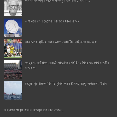
বন্ধ হয়ে গেল দেশের একমাত্র সচল রাডার
কানাডাকে হারিয়ে সবার আগে কোয়ার্টার ফাইনালে মরক্কো
তেহরান মেট্রোতে রেকর্ড: খামেনির শেষবিদায় ঘিরে ৭০ লাখ যাত্রীর
যাতায়াত
হরমুজ প্রণালিতে বিশেষ সুবিধা পাবে চীনসহ বন্ধু দেশগুলো: ইরান
অধ্যাপক আবুল কাসেম ফজলুল হক মারা গেছেন….