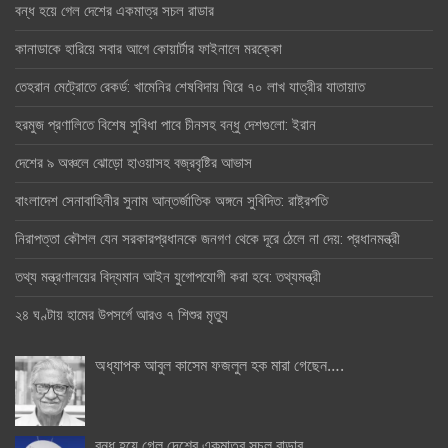
বন্ধ হয়ে গেল দেশের একমাত্র সচল রাডার
কানাডাকে হারিয়ে সবার আগে কোয়ার্টার ফাইনালে মরক্কো
তেহরান মেট্রোতে রেকর্ড: খামেনির শেষবিদায় ঘিরে ৭০ লাখ যাত্রীর যাতায়াত
হরমুজ প্রণালিতে বিশেষ সুবিধা পাবে চীনসহ বন্ধু দেশগুলো: ইরান
দেশের ৯ অঞ্চলে ঝোড়ো হাওয়াসহ বজ্রবৃষ্টির আভাস
বাংলাদেশ সেনাবাহিনীর সুনাম আন্তর্জাতিক অঙ্গনে সুবিদিত: রাষ্ট্রপতি
নিরাপত্তা কৌশল যেন সরকারপ্রধানকে জনগণ থেকে দূরে ঠেলে না দেয়: প্রধানমন্ত্রী
তথ্য মন্ত্রণালয়ের বিদ্যমান আইন যুগোপযোগী করা হবে: তথ্যমন্ত্রী
২৪ ঘণ্টায় হামের উপসর্গে আরও ৭ শিশুর মৃত্যু
অধ্যাপক আবুল কাসেম ফজলুল হক মারা গেছেন….
বন্ধ হয়ে গেল দেশের একমাত্র সচল রাডার