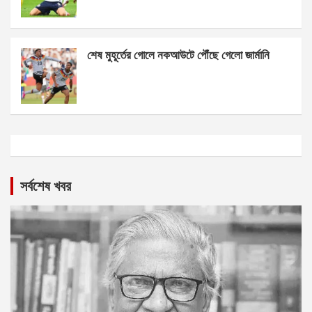
শেষ মুহূর্তের গোলে নকআউটে পৌঁছে গেলো জার্মানি
সর্বশেষ খবর