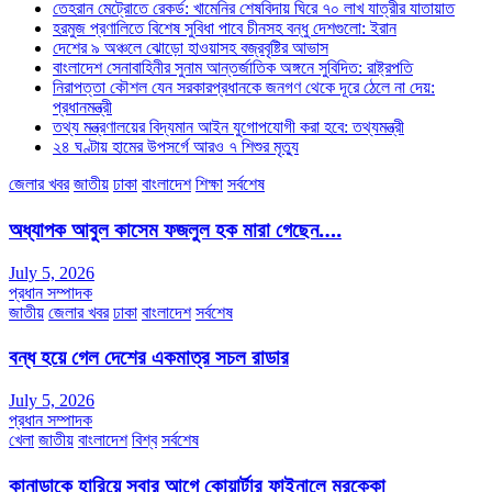
তেহরান মেট্রোতে রেকর্ড: খামেনির শেষবিদায় ঘিরে ৭০ লাখ যাত্রীর যাতায়াত
হরমুজ প্রণালিতে বিশেষ সুবিধা পাবে চীনসহ বন্ধু দেশগুলো: ইরান
দেশের ৯ অঞ্চলে ঝোড়ো হাওয়াসহ বজ্রবৃষ্টির আভাস
বাংলাদেশ সেনাবাহিনীর সুনাম আন্তর্জাতিক অঙ্গনে সুবিদিত: রাষ্ট্রপতি
নিরাপত্তা কৌশল যেন সরকারপ্রধানকে জনগণ থেকে দূরে ঠেলে না দেয়:
প্রধানমন্ত্রী
তথ্য মন্ত্রণালয়ের বিদ্যমান আইন যুগোপযোগী করা হবে: তথ্যমন্ত্রী
২৪ ঘণ্টায় হামের উপসর্গে আরও ৭ শিশুর মৃত্যু
জেলার খবর
জাতীয়
ঢাকা
বাংলাদেশ
শিক্ষা
সর্বশেষ
অধ্যাপক আবুল কাসেম ফজলুল হক মারা গেছেন….
July 5, 2026
প্রধান সম্পাদক
জাতীয়
জেলার খবর
ঢাকা
বাংলাদেশ
সর্বশেষ
বন্ধ হয়ে গেল দেশের একমাত্র সচল রাডার
July 5, 2026
প্রধান সম্পাদক
খেলা
জাতীয়
বাংলাদেশ
বিশ্ব
সর্বশেষ
কানাডাকে হারিয়ে সবার আগে কোয়ার্টার ফাইনালে মরক্কো