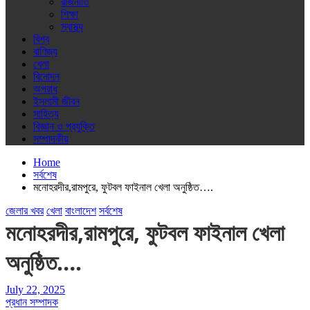
রাজনীতি
শিক্ষা
স্বাস্থ্য
বিশ্ব
বাণিজ্য
খেলা
বিনোদন
অপরাধ
ইসলামী জীবন
সাহিত্য
বিজ্ঞান ও প্রযুক্তি
সম্পাদকীয়
Home
সর্বশেষ
মনোহরদীর,রামপুরে, ফুটবল ফাইনাল খেলা অনুষ্ঠিত….
জেলার খবর
খেলা
বাংলাদেশ
সর্বশেষ
মনোহরদীর,রামপুরে, ফুটবল ফাইনাল খেলা
অনুষ্ঠিত….
July 22, 2025
প্রধান সম্পাদক