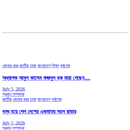
সম্পাদক ও প্রকাশকঃ কামরুননাহার
ব্যবস্থাপনা সম্পাদকঃ মোঃ আবু নাছের ইকবাল চৌধুরী
ডেপুটি এডিটরঃ মোঃ মোস্তাফিজুর রহমান খান
জয়েন্ট এডিটরঃ মোঃ রবিউল ইসলাম
সহকারী সম্পাদকঃ শাহ রাশিদুল ইসলাম রাসেল
৩৮ মা ভবন (তৃতীয় তলা) বীর মুক্তিযোদ্ধা কুতুবউদ্দিন রোড, সেক্টর #৮ আব্দুল্লাহপুর
উত্তরা পূর্ব, ঢাকা-১২৩০।
অফিস ফোন নম্বরঃ ০২-৪৪৮৯১০১৮, মোবাঃ০১৯৭০৫৭২৯৩৪, ০১৭১৩৩৯৪৭৯৯
ইমেইলঃ channel7bd@gmail.com, অফিসঃ ০২-৪৪৮৯১০১৮
জেলার খবর
জাতীয়
ঢাকা
বাংলাদেশ
শিক্ষা
সর্বশেষ
অধ্যাপক আবুল কাসেম ফজলুল হক মারা গেছেন….
July 5, 2026
প্রধান সম্পাদক
জাতীয়
জেলার খবর
ঢাকা
বাংলাদেশ
সর্বশেষ
বন্ধ হয়ে গেল দেশের একমাত্র সচল রাডার
July 5, 2026
প্রধান সম্পাদক