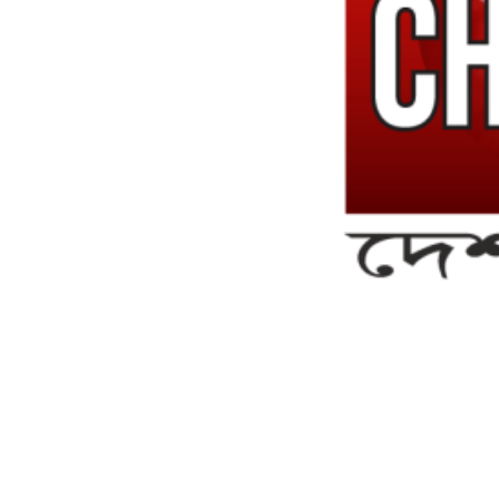
সম্পাদক ও ব্যবস্থাপনা পরিচালকঃ এস.এম.এ মনসুর মাসুদ