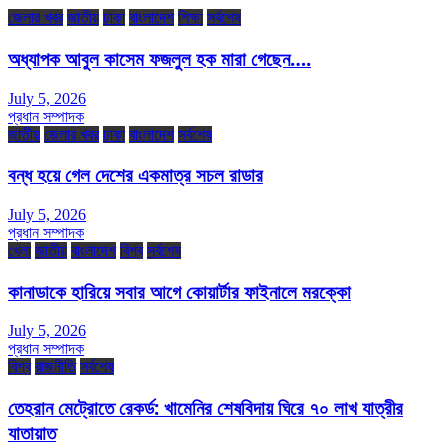
জেলার খবর
জাতীয়
ঢাকা
বাংলাদেশ
শিক্ষা
সর্বশেষ
অধ্যাপক আবুল কাসেম ফজলুল হক মারা গেছেন….
July 5, 2026
প্রধান সম্পাদক
জাতীয়
জেলার খবর
ঢাকা
বাংলাদেশ
সর্বশেষ
বন্ধ হয়ে গেল দেশের একমাত্র সচল রাডার
July 5, 2026
প্রধান সম্পাদক
খেলা
জাতীয়
বাংলাদেশ
বিশ্ব
সর্বশেষ
কানাডাকে হারিয়ে সবার আগে কোয়ার্টার ফাইনালে মরক্কো
July 5, 2026
প্রধান সম্পাদক
বিশ্ব
রাজনীতি
সর্বশেষ
তেহরান মেট্রোতে রেকর্ড: খামেনির শেষবিদায় ঘিরে ৭০ লাখ যাত্রীর
যাতায়াত