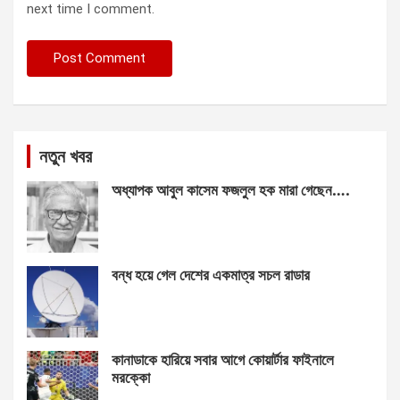
next time I comment.
নতুন খবর
অধ্যাপক আবুল কাসেম ফজলুল হক মারা গেছেন….
বন্ধ হয়ে গেল দেশের একমাত্র সচল রাডার
কানাডাকে হারিয়ে সবার আগে কোয়ার্টার ফাইনালে
মরক্কো