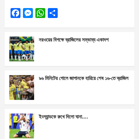
F
M
W
S
a
es
h
h
ce
se
at
ar
নরওয়ের বিপক্ষে ব্রাজিলের সম্ভাব্য একাদশ
b
n
s
e
o
g
A
o
er
p
k
p
৯৬ মিনিটের গোলে জাপানকে হারিয়ে শেষ ১৬-তে ব্রাজিল
ইংল্যান্ডকে রুখে দিলো ঘানা….