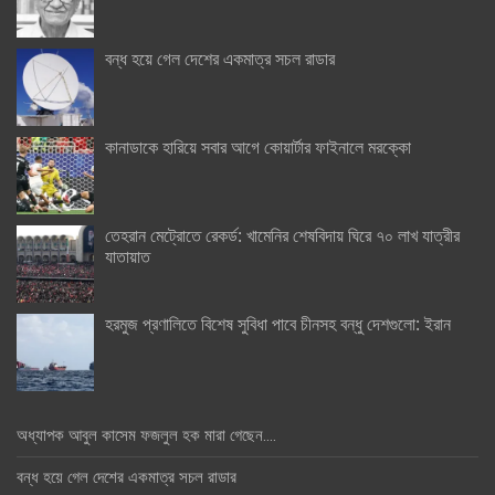
বন্ধ হয়ে গেল দেশের একমাত্র সচল রাডার
কানাডাকে হারিয়ে সবার আগে কোয়ার্টার ফাইনালে মরক্কো
তেহরান মেট্রোতে রেকর্ড: খামেনির শেষবিদায় ঘিরে ৭০ লাখ যাত্রীর
যাতায়াত
হরমুজ প্রণালিতে বিশেষ সুবিধা পাবে চীনসহ বন্ধু দেশগুলো: ইরান
অধ্যাপক আবুল কাসেম ফজলুল হক মারা গেছেন….
বন্ধ হয়ে গেল দেশের একমাত্র সচল রাডার