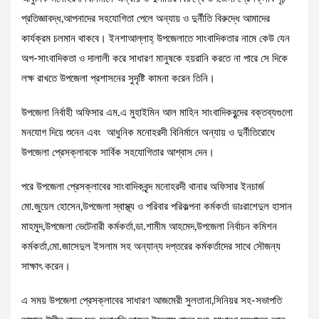
প্রতিজ্ঞাবদ্ধ,আপনাদের সহযোগিতা পেলে অন্যায় ও দুর্নীতি বিরুদ্ধে আমাদের
কার্যক্রম চলমান থাকবে। ইনশাআল্লাহ্ উপজেলাতে সাংবাদিকতার নামে কেউ যেন
অপ-সাংবাদিকতা ও দালালী করে সাধারণ মানুষকে হয়রানি করতে না পারে সে দিকে
লক্ষ রাখতে উপজেলা প্রশাসনের সুদৃষ্টি কামনা করেন তিনি।
উপজেলা নির্বাহী অফিসার এম.এ মুহাইমিন আল মাহিন সাংবাদিকবৃন্দের বক্তব্যগুলো
মনযোগ দিয়ে শুনেন এবং আধুনিক মনোহরদী বিনির্মানে অন্যায় ও দুর্নীতিরোধে
উপজেলা প্রেসক্লাবকে সার্বিক সহযোগিতার আশ্বাস দেন।
পরে উপজেলা প্রেসক্লাবের সাংবাদিকবৃন্দ মনোহরদী থানার অফিসার ইনচার্জ
মো.জুয়েল হোসেন,উপজেলা স্বাস্থ্য ও পরিবার পরিকল্পনা কর্মকর্তা ডাঃরাশেদুল হাসান
মাহমুদ,উপজেলা ভেটেনারী কর্মকর্তা,ডা.শামীম আহমেদ,উপজেলা নির্বাচন কমিশন
কর্মকর্তা,মো.জাসেদুল ইসলাম সহ অন্যান্য দপ্তরের কর্মকর্তাদের সাথে সৌজন্য
সাক্ষাৎ করেন।
এ সময় উপজেলা প্রেসক্লাবের সাধারণ আজমেরী সুলতানা,সিনিয়র সহ-সভাপতি