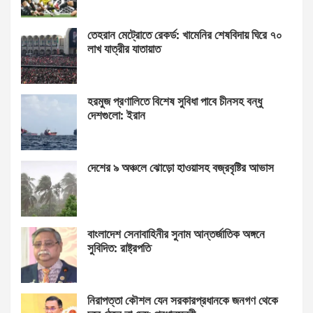
তেহরান মেট্রোতে রেকর্ড: খামেনির শেষবিদায় ঘিরে ৭০
লাখ যাত্রীর যাতায়াত
হরমুজ প্রণালিতে বিশেষ সুবিধা পাবে চীনসহ বন্ধু
দেশগুলো: ইরান
দেশের ৯ অঞ্চলে ঝোড়ো হাওয়াসহ বজ্রবৃষ্টির আভাস
বাংলাদেশ সেনাবাহিনীর সুনাম আন্তর্জাতিক অঙ্গনে
সুবিদিত: রাষ্ট্রপতি
নিরাপত্তা কৌশল যেন সরকারপ্রধানকে জনগণ থেকে