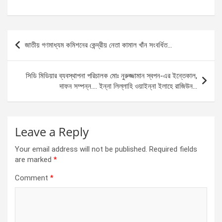
a
es
h
h
ce
se
at
ar
b
n
s
e
Post
জাতীয় গণমাধ্যম কমিশনের কেন্দ্রীয় নেতা কামাল খাঁন সংবর্ধিত…
o
g
A
navigation
o
er
p
সিডি মিডিয়ার ব্যবস্থাপনা পরিচালক মোঃ নুরুজ্জামান স্বপন-এর ইন্তেকাল,
k
p
দাফন সম্পন্ন…. ইন্না লিল্লাহি ওয়াইন্না ইলাহে রাজিউন…
Leave a Reply
Your email address will not be published.
Required fields
are marked
*
Comment
*