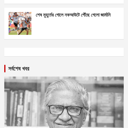
শেষ মুহূর্তের গোলে নকআউটে পৌঁছে গেলো জার্মানি
সর্বশেষ খবর