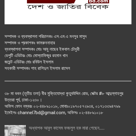
সম্পাদক ও ব্যবস্থাপনা পরিচালকঃ এস.এম.এ মনসুর মাসুদ
সম্পাদক ও প্রকাশকঃ কামরুননাহার
ব্যবস্থাপনা সম্পাদকঃ মোঃ আবু নাছের ইকবাল চৌধুরী
ডেপুটি এডিটরঃ মোঃ মোস্তাফিজুর রহমান খান
জয়েন্ট এডিটরঃ মোঃ রবিউল ইসলাম
সহকারী সম্পাদকঃ শাহ রাশিদুল ইসলাম রাসেল
৩৮ মা ভবন (তৃতীয় তলা) বীর মুক্তিযোদ্ধা কুতুবউদ্দিন রোড, সেক্টর #৮ আব্দুল্লাহপুর
উত্তরা পূর্ব, ঢাকা-১২৩০।
অফিস ফোন নম্বরঃ ০২-৪৪৮৯১০১৮, মোবাঃ০১৯৭০৫৭২৯৩৪, ০১৭১৩৩৯৪৭৯৯
ইমেইলঃ channel7bd@gmail.com, অফিসঃ ০২-৪৪৮৯১০১৮
অধ্যাপক আবুল কাসেম ফজলুল হক মারা গেছেন….