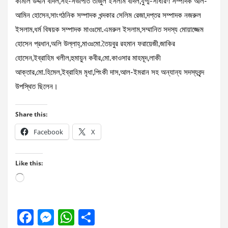
কামাল উদ্দীন বাদল,সহ-সভাপতি তাজুল ইসলাম বাদল,যুগ্ম-সাধারণ সম্পাদক আল-
আমিন হোসেন,সাংগঠনিক সম্পাদক খন্দকার সেলিম রেজা,দপ্তর সম্পাদক নজরুল
ইসলাম,ধর্ম বিষয়ক সম্পাদক মাওঃমো.এমরুল ইসলাম,সম্মানিত সদস্য মোয়াজ্জেম
হোসেন প্রধান,অলি উল্লাহ্,মাওঃমো.তৈয়বুর রহমান ফরায়েজী,জাকির
হোসেন,ইব্রাহিম খলীল,হুমায়ুন কবীর,মো.কাওসার মাহমূদ,লাকী
আক্তার,মো.হিমেল,ইব্রাহিম মৃধা,পিংকী দাস,আল-ইমরান সহ অন্যান্য সদস্যবৃন্দ
উপস্থিত ছিলেন।
Share this:
Facebook
X
Like this:
Loading…
F
M
W
S