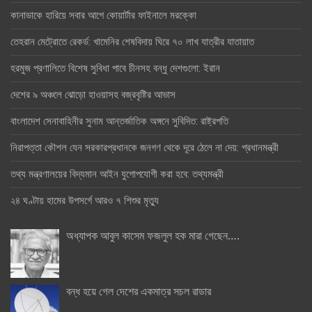
কানাডাকে হারিয়ে সবার আগে কোয়ার্টার ফাইনালে মরক্কো
তেহরান মেট্রোতে রেকর্ড: খামেনির শেষবিদায় ঘিরে ৭০ লাখ যাত্রীর যাতায়াত
হরমুজ প্রণালিতে বিশেষ সুবিধা পাবে চীনসহ বন্ধু দেশগুলো: ইরান
দেশের ৯ অঞ্চলে ঝোড়ো হাওয়াসহ বজ্রবৃষ্টির আভাস
বাংলাদেশ সেনাবাহিনীর সুনাম আন্তর্জাতিক অঙ্গনে সুবিদিত: রাষ্ট্রপতি
নিরাপত্তা কৌশল যেন সরকারপ্রধানকে জনগণ থেকে দূরে ঠেলে না দেয়: প্রধানমন্ত্রী
তথ্য মন্ত্রণালয়ের বিদ্যমান আইন যুগোপযোগী করা হবে: তথ্যমন্ত্রী
২৪ ঘণ্টায় হামের উপসর্গে আরও ৭ শিশুর মৃত্যু
অধ্যাপক আবুল কাসেম ফজলুল হক মারা গেছেন….
বন্ধ হয়ে গেল দেশের একমাত্র সচল রাডার