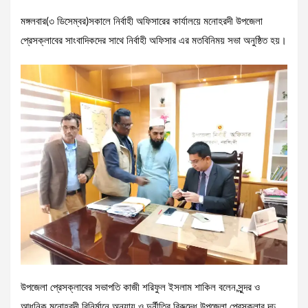
মঙ্গলবার(৩ ডিসেম্বর)সকালে নির্বাহী অফিসারের কার্যালয়ে মনোহরদী উপজেলা
প্রেসক্লাবের সাংবাদিকদের সাথে নির্বাহী অফিসার এর মতবিনিময় সভা অনুষ্ঠিত হয়।
উপজেলা প্রেসক্লাবের সভাপতি কাজী শরিফুল ইসলাম শাকিল বলেন,সুন্দর ও
আধুনিক মনোহরদী বিনির্মানে অন্যায় ও দুর্নীতির বিরুদ্ধে উপজেলা প্রেসক্লাব দৃঢ়