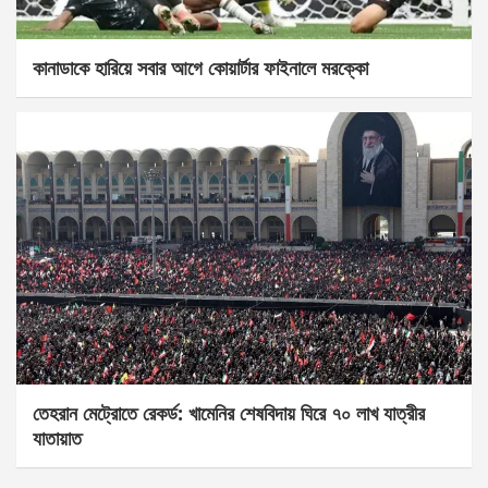
কানাডাকে হারিয়ে সবার আগে কোয়ার্টার ফাইনালে মরক্কো
তেহরান মেট্রোতে রেকর্ড: খামেনির শেষবিদায় ঘিরে ৭০ লাখ যাত্রীর
যাতায়াত