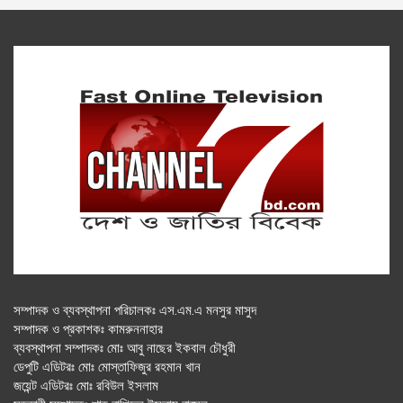
সম্পাদক ও ব্যবস্থাপনা পরিচালকঃ এস.এম.এ মনসুর মাসুদ
সম্পাদক ও প্রকাশকঃ কামরুননাহার
ব্যবস্থাপনা সম্পাদকঃ মোঃ আবু নাছের ইকবাল চৌধুরী
ডেপুটি এডিটরঃ মোঃ মোস্তাফিজুর রহমান খান
জয়েন্ট এডিটরঃ মোঃ রবিউল ইসলাম