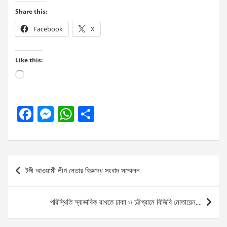
Share this:
Facebook
X
Like this:
Loading…
F
M
W
S
a
es
h
h
ce
se
at
ar
b
n
s
e
Post
টঙ্গী আওয়ামী লীগ নেতার বিরুদ্ধে সংবাদ সম্মেলন..
o
g
A
navigation
o
er
p
পরিস্থিতি স্বাভাবিক রাখতে ঢাকা ও চট্টগ্রামে বিজিবি মোতায়েন….
k
p