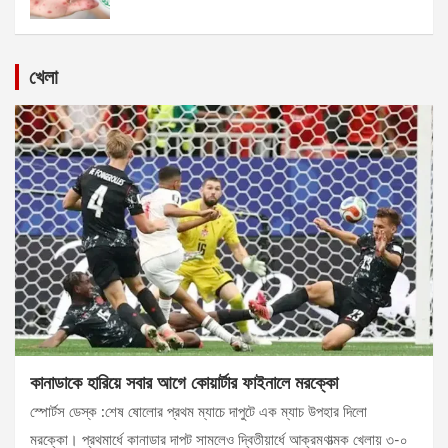
খেলা
কানাডাকে হারিয়ে সবার আগে কোয়ার্টার ফাইনালে মরক্কো
স্পোর্টস ডেস্ক :শেষ ষোলোর প্রথম ম্যাচে দাপুটে এক ম্যাচ উপহার দিলো
মরক্কো। প্রথমার্ধে কানাডার দাপট সামলেও দ্বিতীয়ার্ধে আক্রমণাত্মক খেলায় ৩-০