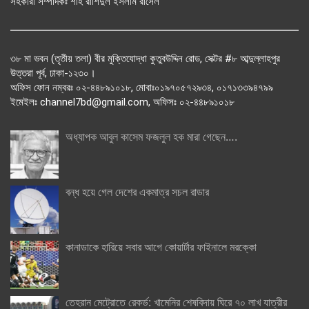
সহকারী সম্পাদকঃ শাহ রাশিদুল ইসলাম রাসেল
৩৮ মা ভবন (তৃতীয় তলা) বীর মুক্তিযোদ্ধা কুতুবউদ্দিন রোড, সেক্টর #৮ আব্দুল্লাহপুর
উত্তরা পূর্ব, ঢাকা-১২৩০।
অফিস ফোন নম্বরঃ ০২-৪৪৮৯১০১৮, মোবাঃ০১৯৭০৫৭২৯৩৪, ০১৭১৩৩৯৪৭৯৯
ইমেইলঃ channel7bd@gmail.com, অফিসঃ ০২-৪৪৮৯১০১৮
অধ্যাপক আবুল কাসেম ফজলুল হক মারা গেছেন….
বন্ধ হয়ে গেল দেশের একমাত্র সচল রাডার
কানাডাকে হারিয়ে সবার আগে কোয়ার্টার ফাইনালে মরক্কো
তেহরান মেট্রোতে রেকর্ড: খামেনির শেষবিদায় ঘিরে ৭০ লাখ যাত্রীর