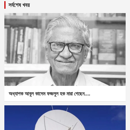
সর্বশেষ খবর
অধ্যাপক আবুল কাসেম ফজলুল হক মারা গেছেন….