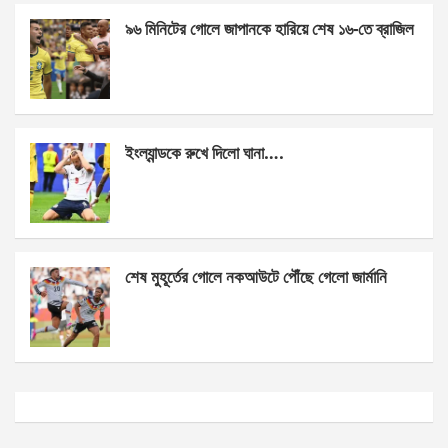
k
p
৯৬ মিনিটের গোলে জাপানকে হারিয়ে শেষ ১৬-তে ব্রাজিল
ইংল্যান্ডকে রুখে দিলো ঘানা….
শেষ মুহূর্তের গোলে নকআউটে পৌঁছে গেলো জার্মানি