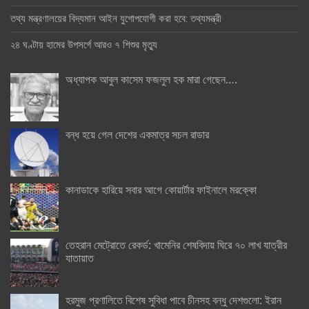
তথ্য মন্ত্রণালয়ের বিদ্যমান আইন যুগোপযোগী করা হবে: তথ্যমন্ত্রী
২৪ ঘণ্টায় হামের উপসর্গে আরও ৭ শিশুর মৃত্যু
অধ্যাপক আবুল কাসেম ফজলুল হক মারা গেছেন….
বন্ধ হয়ে গেল দেশের একমাত্র সচল রাডার
কানাডাকে হারিয়ে সবার আগে কোয়ার্টার ফাইনালে মরক্কো
তেহরান মেট্রোতে রেকর্ড: খামেনির শেষবিদায় ঘিরে ৭০ লাখ যাত্রীর
যাতায়াত
হরমুজ প্রণালিতে বিশেষ সুবিধা পাবে চীনসহ বন্ধু দেশগুলো: ইরান