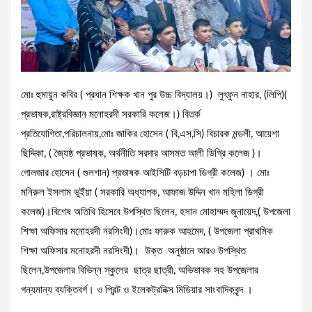
মোঃ হুমায়ুন কবির ( প্রধান শিক্ষক খান পুর উচ্চ বিদ্যালয়।) লুৎফুন নাহার, (লিপি)(
প্রভাষক,রাষ্ট্রবিজ্ঞান মনোহরদী সরকারি কলেজ।) বিতর্ক
প্রতিযোগিতা,পরিচালনায়,মোঃ জাকির হোসেন ( বি,এস,সি) বিচারক মন্ডলী, আয়েশা
ছিদ্দিকা, ( জ্যৈষ্ঠ প্রভাষক, অর্থনীতি সরদার আসমত আলী ডিগ্রি কলেজ )।
গোলজার হোসেন ( গুলশান) প্রভাষক আইসিটি বড়চাপা ডিগ্রী কলেজ) । মোঃ
মনিরুল ইসলাম ভুইঁয়া ( সরকারি অধ্যাপক, আফাজ উদ্দিন খান মহিলা ডিগ্রী
কলেজ)।বিশেষ অতিথি হিসেবে উপস্থিত ছিলেন, হসান মোহাম্মদ জুনায়েদ,( উপজেলা
শিক্ষা অফিসার মনোহরদী নরসিংদী)।মোঃ ফারুক আহমেদ, ( উপজেলা প্রাথমিক
শিক্ষা অফিসার মনোহরদী নরসিংদী)। উক্ত অনুষ্ঠানে আরও উপস্থিত
ছিলেন,উপজেলার বিভিন্ন স্কুলের ছাত্র ছাত্রী, অভিভাবক সহ উপজেলার
গন্যমান্য ব্যক্তিবর্গ। ও প্রিন্ট ও ইলেকট্রনিক্স মিডিয়ার সাংবাদিকবৃন্দ ।