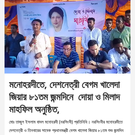
মনোহরদীতে, দেশনেত্রী বেগম খালেদা
জিয়ার ৮১তম জন্মদিনে দোয়া ও মিলাদ
মাহফিল অনুষ্ঠিত,
মোঃ তাজুল ইসলাম বাদল মনোহরদী (নরসিংদী) প্রতিনিধি। নরসিংদীর মনোহরদীতে
দেশনেত্রী ও তিনবারের সাবেক প্রধানমন্ত্রী বেগম খালেদা জিয়ার ৮১তম শুভ জন্মদিন