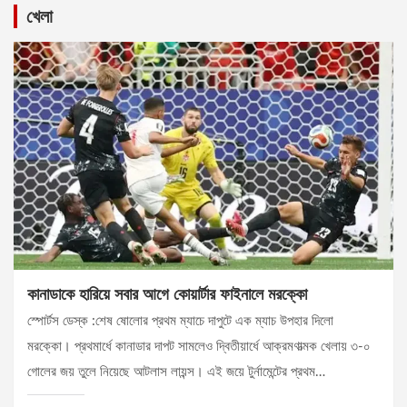
খেলা
কানাডাকে হারিয়ে সবার আগে কোয়ার্টার ফাইনালে মরক্কো
স্পোর্টস ডেস্ক :শেষ ষোলোর প্রথম ম্যাচে দাপুটে এক ম্যাচ উপহার দিলো
মরক্কো। প্রথমার্ধে কানাডার দাপট সামলেও দ্বিতীয়ার্ধে আক্রমণাত্মক খেলায় ৩-০
গোলের জয় তুলে নিয়েছে আটলাস লায়ন্স। এই জয়ে টুর্নামেন্টের প্রথম…