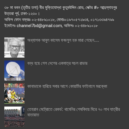
৩৮ মা ভবন (তৃতীয় তলা) বীর মুক্তিযোদ্ধা কুতুবউদ্দিন রোড, সেক্টর #৮ আব্দুল্লাহপুর
উত্তরা পূর্ব, ঢাকা-১২৩০।
অফিস ফোন নম্বরঃ ০২-৪৪৮৯১০১৮, মোবাঃ০১৯৭০৫৭২৯৩৪, ০১৭১৩৩৯৪৭৯৯
ইমেইলঃ channel7bd@gmail.com, অফিসঃ ০২-৪৪৮৯১০১৮
অধ্যাপক আবুল কাসেম ফজলুল হক মারা গেছেন….
বন্ধ হয়ে গেল দেশের একমাত্র সচল রাডার
কানাডাকে হারিয়ে সবার আগে কোয়ার্টার ফাইনালে মরক্কো
তেহরান মেট্রোতে রেকর্ড: খামেনির শেষবিদায় ঘিরে ৭০ লাখ যাত্রীর
যাতায়াত