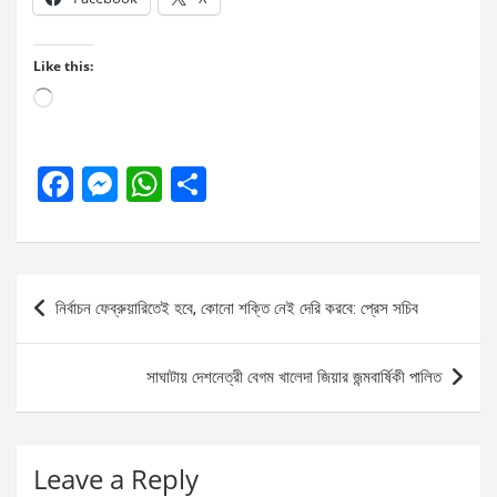
Like this:
Loading…
F
M
W
S
a
es
h
h
ce
se
at
ar
b
n
s
e
Post
নির্বাচন ফেব্রুয়ারিতেই হবে, কোনো শক্তি নেই দেরি করবে: প্রেস সচিব
o
g
A
navigation
o
er
p
সাঘাটায় দেশনেত্রী বেগম খালেদা জিয়ার জন্মবার্ষিকী পালিত
k
p
Leave a Reply