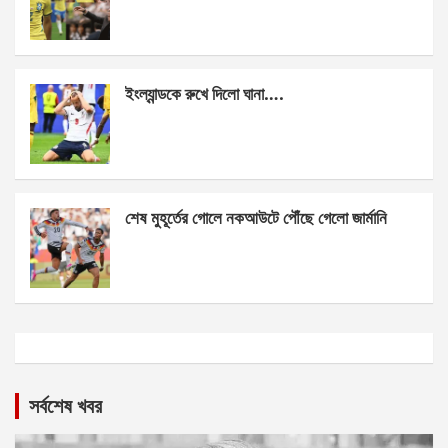
ইংল্যান্ডকে রুখে দিলো ঘানা….
শেষ মুহূর্তের গোলে নকআউটে পৌঁছে গেলো জার্মানি
সর্বশেষ খবর