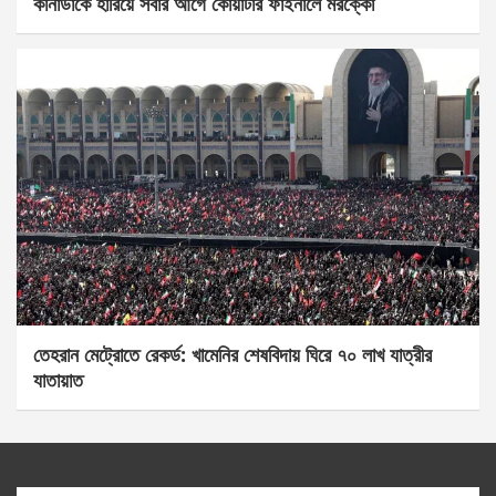
কানাডাকে হারিয়ে সবার আগে কোয়ার্টার ফাইনালে মরক্কো
তেহরান মেট্রোতে রেকর্ড: খামেনির শেষবিদায় ঘিরে ৭০ লাখ যাত্রীর
যাতায়াত