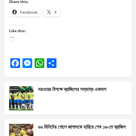
Share this:
Facebook
X
Like this:
Loading…
F
M
W
S
a
es
h
h
ce
se
at
ar
নরওয়ের বিপক্ষে ব্রাজিলের সম্ভাব্য একাদশ
b
n
s
e
o
g
A
o
er
p
k
p
৯৬ মিনিটের গোলে জাপানকে হারিয়ে শেষ ১৬-তে ব্রাজিল