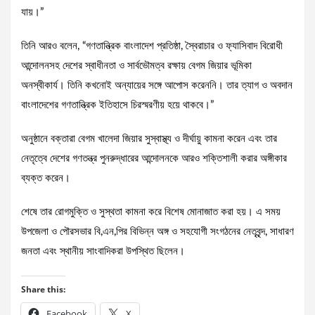
যায়।”
তিনি আরও বলেন, “গণতান্ত্রিক বাংলাদেশ প্রতিষ্ঠা, স্বৈরাচার ও ফ্যাসিবাদ বিরোধী
আন্দোলনসহ দেশের স্বাধীনতা ও সার্বভৌমত্ব রক্ষায় বেগম জিয়ার ভূমিকা
অনস্বীকার্য। তিনি কখনোই অন্যায়ের সঙ্গে আপোস করেননি। তার ত্যাগ ও অবদান
বাংলাদেশের গণতান্ত্রিক ইতিহাসে চিরস্মরণীয় হয়ে থাকবে।”
অনুষ্ঠানে বক্তারা বেগম খালেদা জিয়ার সুস্বাস্থ্য ও দীর্ঘায়ু কামনা করেন এবং তার
নেতৃত্বে দেশের গণতন্ত্র পুনরুদ্ধারের আন্দোলনকে আরও শক্তিশালী করার অঙ্গীকার
ব্যক্ত করেন।
শেষে তার রোগমুক্তি ও সুস্থতা কামনা করে বিশেষ মোনাজাত করা হয়। এ সময়
উপজেলা ও পৌরসভার বি,এন,পির বিভিন্ন অঙ্গ ও সহযোগী সংগঠনের নেতৃবৃন্দ, সাধারণ
জনতা এবং স্থানীয় সাংবাদিকরা উপস্থিত ছিলেন।
Share this:
Facebook
X