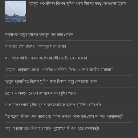
হরমুজ প্রণালিতে বিশেষ সুবিধা পাবে চীনসহ বন্ধু দেশগুলো: ইরান
অধ্যাপক আবুল কাসেম ফজলুল হক মারা গেছেন….
বন্ধ হয়ে গেল দেশের একমাত্র সচল রাডার
কানাডাকে হারিয়ে সবার আগে কোয়ার্টার ফাইনালে মরক্কো
তেহরান মেট্রোতে রেকর্ড: খামেনির শেষবিদায় ঘিরে ৭০ লাখ যাত্রীর যাতায়াত
হরমুজ প্রণালিতে বিশেষ সুবিধা পাবে চীনসহ বন্ধু দেশগুলো: ইরান
দেশের ৯ অঞ্চলে ঝোড়ো হাওয়াসহ বজ্রবৃষ্টির আভাস
বাংলাদেশ সেনাবাহিনীর সুনাম আন্তর্জাতিক অঙ্গনে সুবিদিত: রাষ্ট্রপতি
নিরাপত্তা কৌশল যেন সরকারপ্রধানকে জনগণ থেকে দূরে ঠেলে না দেয়: প্রধানমন্ত্রী
তথ্য মন্ত্রণালয়ের বিদ্যমান আইন যুগোপযোগী করা হবে: তথ্যমন্ত্রী