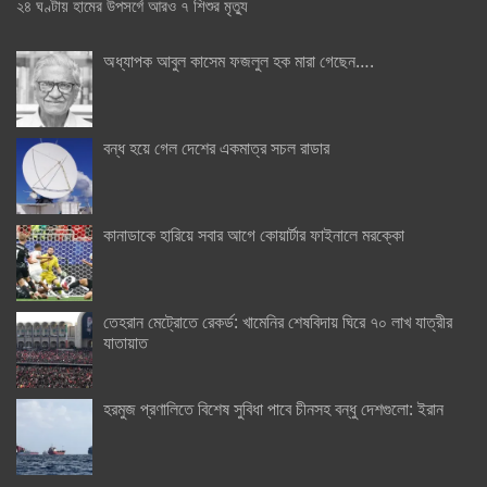
২৪ ঘণ্টায় হামের উপসর্গে আরও ৭ শিশুর মৃত্যু
অধ্যাপক আবুল কাসেম ফজলুল হক মারা গেছেন….
বন্ধ হয়ে গেল দেশের একমাত্র সচল রাডার
কানাডাকে হারিয়ে সবার আগে কোয়ার্টার ফাইনালে মরক্কো
তেহরান মেট্রোতে রেকর্ড: খামেনির শেষবিদায় ঘিরে ৭০ লাখ যাত্রীর
যাতায়াত
হরমুজ প্রণালিতে বিশেষ সুবিধা পাবে চীনসহ বন্ধু দেশগুলো: ইরান