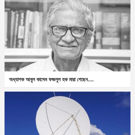
অধ্যাপক আবুল কাসেম ফজলুল হক মারা গেছেন….