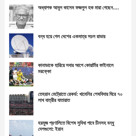
অধ্যাপক আবুল কাসেম ফজলুল হক মারা গেছেন….
বন্ধ হয়ে গেল দেশের একমাত্র সচল রাডার
কানাডাকে হারিয়ে সবার আগে কোয়ার্টার ফাইনালে
মরক্কো
তেহরান মেট্রোতে রেকর্ড: খামেনির শেষবিদায় ঘিরে ৭০
লাখ যাত্রীর যাতায়াত
হরমুজ প্রণালিতে বিশেষ সুবিধা পাবে চীনসহ বন্ধু
দেশগুলো: ইরান