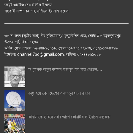
জয়েন্ট এডিটরঃ মোঃ রবিউল ইসলাম
সহকারী সম্পাদকঃ শাহ রাশিদুল ইসলাম রাসেল
৩৮ মা ভবন (তৃতীয় তলা) বীর মুক্তিযোদ্ধা কুতুবউদ্দিন রোড, সেক্টর #৮ আব্দুল্লাহপুর
উত্তরা পূর্ব, ঢাকা-১২৩০।
অফিস ফোন নম্বরঃ ০২-৪৪৮৯১০১৮, মোবাঃ০১৯৭০৫৭২৯৩৪, ০১৭১৩৩৯৪৭৯৯
ইমেইলঃ channel7bd@gmail.com, অফিসঃ ০২-৪৪৮৯১০১৮
অধ্যাপক আবুল কাসেম ফজলুল হক মারা গেছেন….
বন্ধ হয়ে গেল দেশের একমাত্র সচল রাডার
কানাডাকে হারিয়ে সবার আগে কোয়ার্টার ফাইনালে মরক্কো