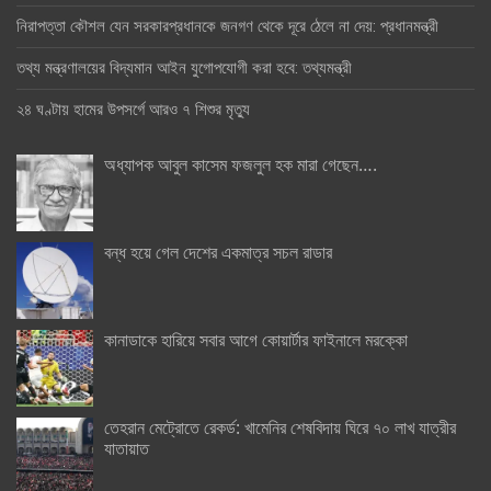
নিরাপত্তা কৌশল যেন সরকারপ্রধানকে জনগণ থেকে দূরে ঠেলে না দেয়: প্রধানমন্ত্রী
তথ্য মন্ত্রণালয়ের বিদ্যমান আইন যুগোপযোগী করা হবে: তথ্যমন্ত্রী
২৪ ঘণ্টায় হামের উপসর্গে আরও ৭ শিশুর মৃত্যু
অধ্যাপক আবুল কাসেম ফজলুল হক মারা গেছেন….
বন্ধ হয়ে গেল দেশের একমাত্র সচল রাডার
কানাডাকে হারিয়ে সবার আগে কোয়ার্টার ফাইনালে মরক্কো
তেহরান মেট্রোতে রেকর্ড: খামেনির শেষবিদায় ঘিরে ৭০ লাখ যাত্রীর
যাতায়াত