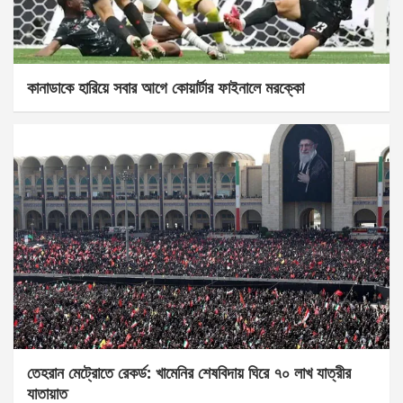
কানাডাকে হারিয়ে সবার আগে কোয়ার্টার ফাইনালে মরক্কো
তেহরান মেট্রোতে রেকর্ড: খামেনির শেষবিদায় ঘিরে ৭০ লাখ যাত্রীর
যাতায়াত