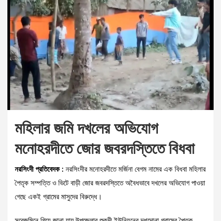
মহিলার জমি দখলের অভিযোগ
মনোহরদীতে জোর জবরদস্তিতে বিধবা
নরসিংদী প্রতিবেদক :
নরসিংদীর মনোহরদীতে মর্জিনা বেগম নামের এক বিধবা মহিলার
পৈতৃক সম্পত্তি ও ভিটে বাড়ী জোর জবরদস্তিতে অবৈধভাবে দখলের অভিযোগ পাওয়া
গেছে একই গ্রামের মাসুদের বিরুদ্ধে।
সরেজমিনে গিয়ে জানা যায়,উপজেলার শুকুন্দী ইউনিয়নের দশদোনা গ্রামের পৈতৃক