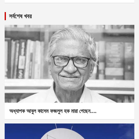
সর্বশেষ খবর
অধ্যাপক আবুল কাসেম ফজলুল হক মারা গেছেন….