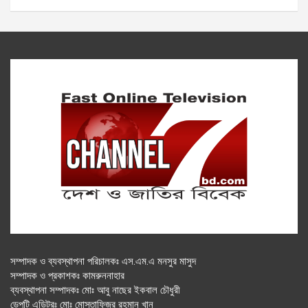
সম্পাদক ও ব্যবস্থাপনা পরিচালকঃ এস.এম.এ মনসুর মাসুদ
সম্পাদক ও প্রকাশকঃ কামরুননাহার
ব্যবস্থাপনা সম্পাদকঃ মোঃ আবু নাছের ইকবাল চৌধুরী
ডেপুটি এডিটরঃ মোঃ মোস্তাফিজুর রহমান খান