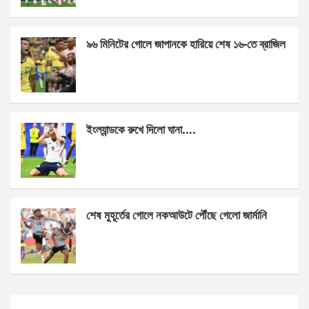
o
er
p
k
p
৯৬ মিনিটের গোলে জাপানকে হারিয়ে শেষ ১৬-তে ব্রাজিল
ইংল্যান্ডকে রুখে দিলো ঘানা….
শেষ মুহূর্তের গোলে নকআউটে পৌঁছে গেলো জার্মানি