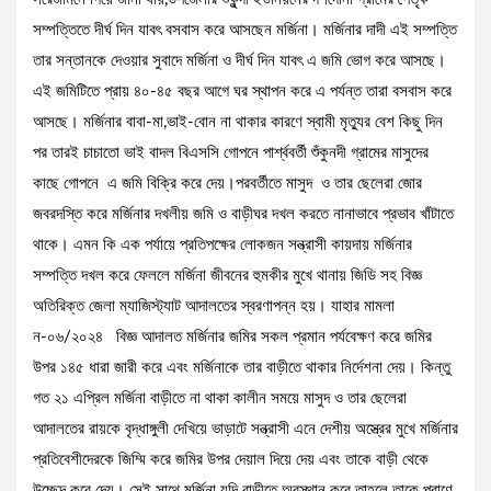
সম্পত্তিতে দীর্ঘ দিন যাবৎ বসবাস করে আসছেন মর্জিনা। মর্জিনার দাদী এই সম্পত্তি
তার সন্তানকে দেওয়ার সুবাদে মর্জিনা ও দীর্ঘ দিন যাবৎ এ জমি ভোগ করে আসছে।
এই জমিটিতে প্রায় ৪০-৪৫ বছর আগে ঘর স্থাপন করে এ পর্যন্ত তারা বসবাস করে
আসছে। মর্জিনার বাবা-মা,ভাই-বোন না থাকার কারণে স্বামী মৃত্যুর বেশ কিছু দিন
পর তারই চাচাতো ভাই বাদল বিএসসি গোপনে পার্শ্ববর্তী শুঁকুনদী গ্রামের মাসুদের
কাছে গোপনে এ জমি বিক্রি করে দেয়।পরবর্তীতে মাসুদ ও তার ছেলেরা জোর
জবরদস্তি করে মর্জিনার দখলীয় জমি ও বাড়ীঘর দখল করতে নানাভাবে প্রভাব খাঁটাতে
থাকে। এমন কি এক পর্যায়ে প্রতিপক্ষের লোকজন সন্ত্রাসী কায়দায় মর্জিনার
সম্পত্তি দখল করে ফেললে মর্জিনা জীবনের হুমকীর মুখে থানায় জিডি সহ বিজ্ঞ
অতিরিক্ত জেলা ম্যাজিস্ট্যাট আদালতের স্বরণাপন্ন হয়। যাহার মামলা
ন-০৬/২০২৪ বিজ্ঞ আদালত মর্জিনার জমির সকল প্রমান পর্যবেক্ষণ করে জমির
উপর ১৪৫ ধারা জারী করে এবং মর্জিনাকে তার বাড়ীতে থাকার নির্দেশনা দেয়। কিন্তু
গত ২১ এপ্রিল মর্জিনা বাড়ীতে না থাকা কালীন সময়ে মাসুদ ও তার ছেলেরা
আদালতের রায়কে বৃদ্ধাঙ্গুলী দেখিয়ে ভাড়াটে সন্ত্রাসী এনে দেশীয় অস্ত্রের মুখে মর্জিনার
প্রতিবেশীদেরকে জিম্মি করে জমির উপর দেয়াল দিয়ে দেয় এবং তাকে বাড়ী থেকে
উচ্ছেদ করে দেয়। সেই সাথে মর্জিনা যদি বাড়ীতে অবস্থান করে তাহলে তাকে প্রাণে