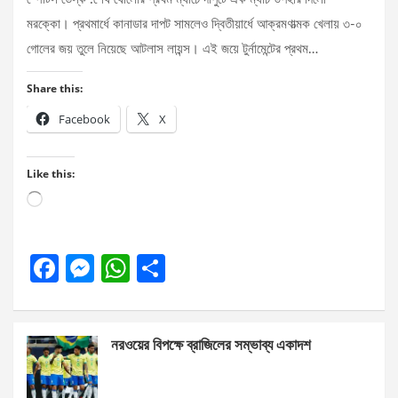
মরক্কো। প্রথমার্ধে কানাডার দাপট সামলেও দ্বিতীয়ার্ধে আক্রমণাত্মক খেলায় ৩-০
গোলের জয় তুলে নিয়েছে আটলাস লায়ন্স। এই জয়ে টুর্নামেন্টের প্রথম…
Share this:
Facebook
X
Like this:
Loading…
F
M
W
S
a
es
h
h
ce
se
at
ar
নরওয়ের বিপক্ষে ব্রাজিলের সম্ভাব্য একাদশ
b
n
s
e
o
g
A