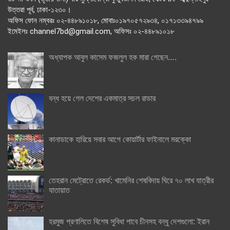
উত্তরা পূর্ব, ঢাকা-১২৩০।
অফিস ফোন নম্বরঃ ০২-৪৪৮৯১০১৮, মোবাঃ০১৯৭০৫৭২৯৩৪, ০১৭১৩৩৯৪৭৯৯
ইমেইলঃ channel7bd@gmail.com, অফিসঃ ০২-৪৪৮৯১০১৮
অধ্যাপক আবুল কাসেম ফজলুল হক মারা গেছেন….
বন্ধ হয়ে গেল দেশের একমাত্র সচল রাডার
কানাডাকে হারিয়ে সবার আগে কোয়ার্টার ফাইনালে মরক্কো
তেহরান মেট্রোতে রেকর্ড: খামেনির শেষবিদায় ঘিরে ৭০ লাখ যাত্রীর
যাতায়াত
হরমুজ প্রণালিতে বিশেষ সুবিধা পাবে চীনসহ বন্ধু দেশগুলো: ইরান