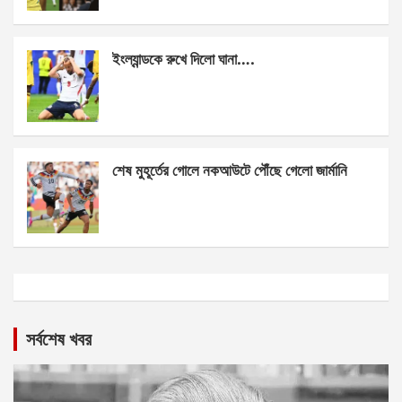
ইংল্যান্ডকে রুখে দিলো ঘানা….
শেষ মুহূর্তের গোলে নকআউটে পৌঁছে গেলো জার্মানি
সর্বশেষ খবর