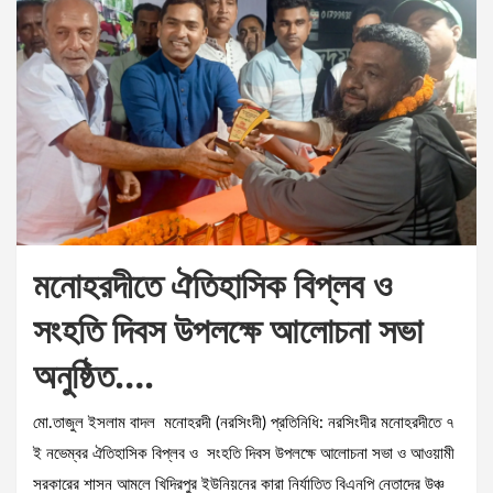
মনোহরদীতে ঐতিহাসিক বিপ্লব ও
সংহতি দিবস উপলক্ষে আলোচনা সভা
অনুষ্ঠিত….
মো.তাজুল ইসলাম বাদল মনোহরদী (নরসিংদী) প্রতিনিধি: নরসিংদীর মনোহরদীতে ৭
ই নভেম্বর ঐতিহাসিক বিপ্লব ও সংহতি দিবস উপলক্ষে আলোচনা সভা ও আওয়ামী
সরকারের শাসন আমলে খিদিরপুর ইউনিয়নের কারা নির্যাতিত বিএনপি নেতাদের উঞ্চ