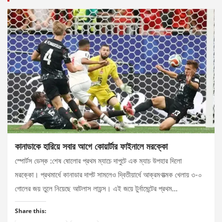
কানাডাকে হারিয়ে সবার আগে কোয়ার্টার ফাইনালে মরক্কো
স্পোর্টস ডেস্ক :শেষ ষোলোর প্রথম ম্যাচে দাপুটে এক ম্যাচ উপহার দিলো
মরক্কো। প্রথমার্ধে কানাডার দাপট সামলেও দ্বিতীয়ার্ধে আক্রমণাত্মক খেলায় ৩-০
গোলের জয় তুলে নিয়েছে আটলাস লায়ন্স। এই জয়ে টুর্নামেন্টের প্রথম…
Share this: