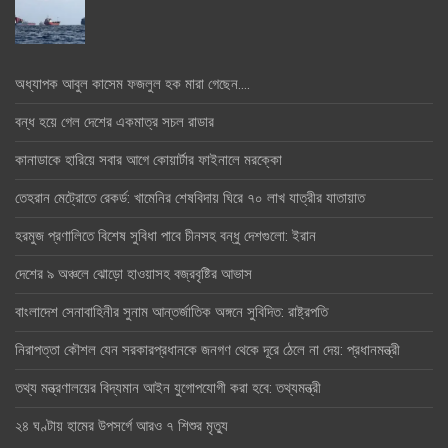
অধ্যাপক আবুল কাসেম ফজলুল হক মারা গেছেন….
বন্ধ হয়ে গেল দেশের একমাত্র সচল রাডার
কানাডাকে হারিয়ে সবার আগে কোয়ার্টার ফাইনালে মরক্কো
তেহরান মেট্রোতে রেকর্ড: খামেনির শেষবিদায় ঘিরে ৭০ লাখ যাত্রীর যাতায়াত
হরমুজ প্রণালিতে বিশেষ সুবিধা পাবে চীনসহ বন্ধু দেশগুলো: ইরান
দেশের ৯ অঞ্চলে ঝোড়ো হাওয়াসহ বজ্রবৃষ্টির আভাস
বাংলাদেশ সেনাবাহিনীর সুনাম আন্তর্জাতিক অঙ্গনে সুবিদিত: রাষ্ট্রপতি
নিরাপত্তা কৌশল যেন সরকারপ্রধানকে জনগণ থেকে দূরে ঠেলে না দেয়: প্রধানমন্ত্রী
তথ্য মন্ত্রণালয়ের বিদ্যমান আইন যুগোপযোগী করা হবে: তথ্যমন্ত্রী
২৪ ঘণ্টায় হামের উপসর্গে আরও ৭ শিশুর মৃত্যু