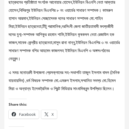
ছাত্রদলের প্রতিষ্ঠাতা সংগঠক আনোয়ার হোসেন,ইউনিয়ন বিএনপি নেতা আক্তার
হোসেন,খিদিরপুর ইউনিয়ন বিএনপির ৮ নং ওয়ার্ডের সাধারণ সম্পাদক। কামরুল
হাসান আরমান,ইউনিয়ন সেচ্ছাসেবক দলের সাধারণ সম্পাদক মো.শাহিন
মিয়া,ইউনিয়ন ছাত্রনেতা,টিটু পরামানিক,নরসিংদী জেলা জাতীয়তাবাদী মৎস্যজীবী
দলের যুগ্ম-সম্পাদক আশিকুর রহমান শাফি,ইউনিয়ন কৃষকদল নেতা রেজাউল হক
কাজল,সাবেক কেন্দ্রীয় ছাত্রনেতা,মাসুদ রানা নান্নু,ইউনিয়ন বিএনপির ৩ নং ওয়ার্ডের
সাধারণ সম্পাদক বশির আহমেদ কাজলসহ ইউনিয়ন বিএনপি ও অঙ্গসংগঠনের
নেতৃবৃন্দ।
এ সময় মনোহরদী উপজেলা প্রেসক্লাবের সহ-সভাপতি তাজুল ইসলাম বাদল (দৈনিক
যায়যায়দিন) ,ধর্ম বিষয়ক সম্পাদক মো.এমরুল ইসলাম,সম্মানিত সদস্য মো.হিমেল
মিয়া ও অন্যান্য ইলেকট্রনিক ও প্রিন্ট মিডিয়ার সাংবাদিকবৃন্দ উপস্থিত ছিলেন।
Share this:
Facebook
X