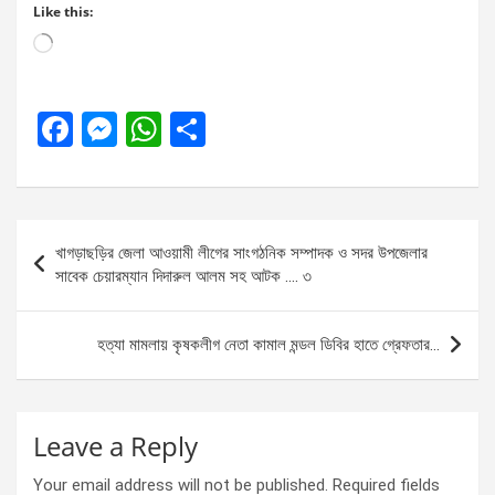
Like this:
Loading…
F
M
W
S
a
es
h
h
ce
se
at
ar
b
n
s
e
Post
খাগড়াছড়ির জেলা আওয়ামী লীগের সাংগঠনিক সম্পাদক ও সদর উপজেলার
o
g
A
navigation
সাবেক চেয়ারম্যান দিদারুল আলম সহ আটক …. ৩
o
er
p
k
p
হত্যা মামলায় কৃষকলীগ নেতা কামাল মন্ডল ডিবির হাতে গ্রেফতার…
Leave a Reply
Your email address will not be published.
Required fields