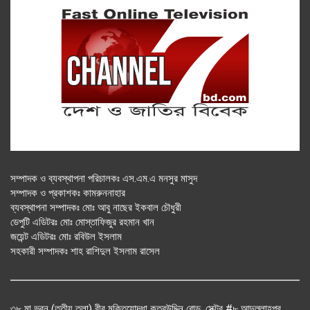
সম্পাদক ও ব্যবস্থাপনা পরিচালকঃ এস.এম.এ মনসুর মাসুদ
সম্পাদক ও প্রকাশকঃ কামরুননাহার
ব্যবস্থাপনা সম্পাদকঃ মোঃ আবু নাছের ইকবাল চৌধুরী
ডেপুটি এডিটরঃ মোঃ মোস্তাফিজুর রহমান খান
জয়েন্ট এডিটরঃ মোঃ রবিউল ইসলাম
সহকারী সম্পাদকঃ শাহ রাশিদুল ইসলাম রাসেল
৩৮ মা ভবন (তৃতীয় তলা) বীর মুক্তিযোদ্ধা কুতুবউদ্দিন রোড, সেক্টর #৮ আব্দুল্লাহপুর