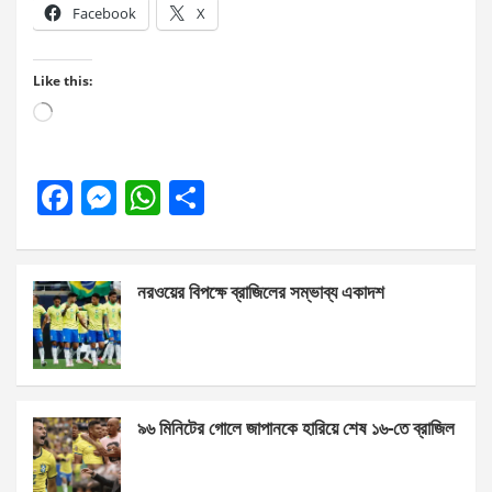
Facebook
X
Like this:
Loading…
F
M
W
S
a
es
h
h
ce
se
at
ar
নরওয়ের বিপক্ষে ব্রাজিলের সম্ভাব্য একাদশ
b
n
s
e
o
g
A
o
er
p
k
p
৯৬ মিনিটের গোলে জাপানকে হারিয়ে শেষ ১৬-তে ব্রাজিল