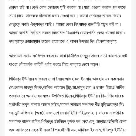
কোন্দল চাই না।কেউ কোন ভেদাবেদ সৃষ্টি করবেন না।যারা এগুলো করবেন জনগণকে
সাথে নিয়ে তাদেরকে দাঁতভাঙ্গা জবাব দেওয়া হবে। আমরা দেশরত্ন তারেক জিয়ার
নেতৃত্বে সবাই ঐক্যবদ্ধ আছি। আমরা কোন হিংসাত্মক রাজনীতি পছন্দ করি না।
আমরা আগামী নির্বাচনে সকলে মিলেমিশে বিএনপির চেয়ারপার্সন বেগম খালেদা জিয়া ও
ভারপ্রাপ্ত চেয়ারম্যান তারেক রহমানকে এ আসন উপহার দিব।ইনশাআল্লাহ্
আলোচনা সভায় সংক্ষিপ্ত বক্তব্যে কারা নির্যাতিত নেতৃবৃন্দ তাদের সাথে কারাগারে ঘটে
যাওয়া লৌহমর্ষক কাহিনী বর্ণনা করতে গিয়ে কান্নায় ভেঙ্গে পড়েন।
খিদিরপুর ইউনিয়ন ছাত্রদল নেতা সৈয়দ আজহারুল ইসলাম আজহার এর সঞ্চালনায়
মোঃরুবেল মাহমুদ দিপক,আশিক আহমেদ মিন্টু,মো.মাসুদ রানা ও দুলাল মিয়া,র সার্বিক
তত্বাবধানে অন্যান্যের মধ্যে উপস্থিত ছিলেন,খিদিরপুর ইউনিয়ন বিএনপির সাবেক
সভাপতি আবুল কালাম আজাদ মাষ্টার,সাবেক সাধারণ সম্পাদক বীর মুক্তিযোদ্ধা সিঃ
ওয়ারেন্ট অফিসার (অবঃ)( বাংলাদেশ সেনাবাহিনী) শহিদুল্লাহ্ । সাবেক সাংগঠনিক
সম্পাদক রাশেদ মানিক,খিদিরপুর ইউনিয়ন কৃষক দল নেতা,রেনু মেম্বার,নরসিংদী জেলা
জজ আদালতের সহকারী সরকারি প্রকৌশলী এড.আমিরুল ইসলাম,খিদিরপুর ইউনিয়ন