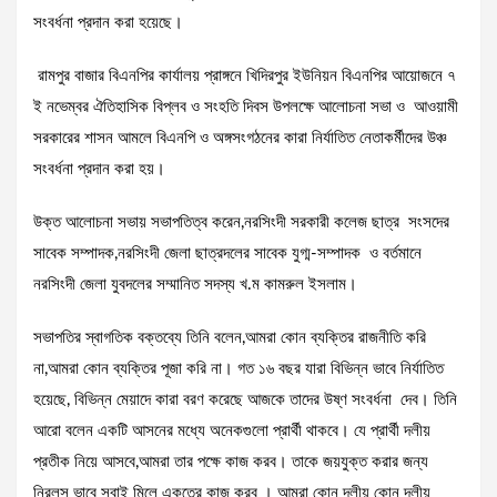
সংবর্ধনা প্রদান করা হয়েছে।
রামপুর বাজার বিএনপির কার্যালয় প্রাঙ্গনে খিদিরপুর ইউনিয়ন বিএনপির আয়োজনে ৭
ই নভেম্বর ঐতিহাসিক বিপ্লব ও সংহতি দিবস উপলক্ষে আলোচনা সভা ও আওয়ামী
সরকারের শাসন আমলে বিএনপি ও অঙ্গসংগঠনের কারা নির্যাতিত নেতাকর্মীদের উঞ্চ
সংবর্ধনা প্রদান করা হয়।
উক্ত আলোচনা সভায় সভাপতিত্ব করেন,নরসিংদী সরকারী কলেজ ছাত্র সংসদের
সাবেক সম্পাদক,নরসিংদী জেলা ছাত্রদলের সাবেক যুগ্ম-সম্পাদক ও বর্তমানে
নরসিংদী জেলা যুবদলের সম্মানিত সদস্য খ.ম কামরুল ইসলাম।
সভাপতির স্বাগতিক বক্তব্যে তিনি বলেন,আমরা কোন ব্যক্তির রাজনীতি করি
না,আমরা কোন ব্যক্তির পূজা করি না। গত ১৬ বছর যারা বিভিন্ন ভাবে নির্যাতিত
হয়েছে, বিভিন্ন মেয়াদে কারা বরণ করেছে আজকে তাদের উষ্ণ সংবর্ধনা দেব। তিনি
আরো বলেন একটি আসনের মধ্যে অনেকগুলো প্রার্থী থাকবে। যে প্রার্থী দলীয়
প্রতীক নিয়ে আসবে,আমরা তার পক্ষে কাজ করব। তাকে জয়যুক্ত করার জন্য
নিরলস ভাবে সবাই মিলে একত্রে কাজ করব । আমরা কোন দলীয় কোন দলীয়