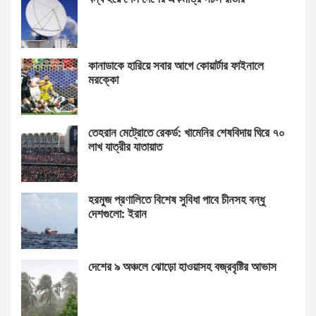
কানাডাকে হারিয়ে সবার আগে কোয়ার্টার ফাইনালে
মরক্কো
তেহরান মেট্রোতে রেকর্ড: খামেনির শেষবিদায় ঘিরে ৭০
লাখ যাত্রীর যাতায়াত
হরমুজ প্রণালিতে বিশেষ সুবিধা পাবে চীনসহ বন্ধু
দেশগুলো: ইরান
দেশের ৯ অঞ্চলে ঝোড়ো হাওয়াসহ বজ্রবৃষ্টির আভাস