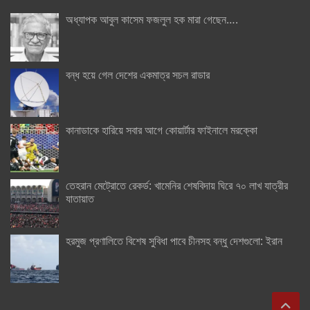
অধ্যাপক আবুল কাসেম ফজলুল হক মারা গেছেন….
বন্ধ হয়ে গেল দেশের একমাত্র সচল রাডার
কানাডাকে হারিয়ে সবার আগে কোয়ার্টার ফাইনালে মরক্কো
তেহরান মেট্রোতে রেকর্ড: খামেনির শেষবিদায় ঘিরে ৭০ লাখ যাত্রীর
যাতায়াত
হরমুজ প্রণালিতে বিশেষ সুবিধা পাবে চীনসহ বন্ধু দেশগুলো: ইরান