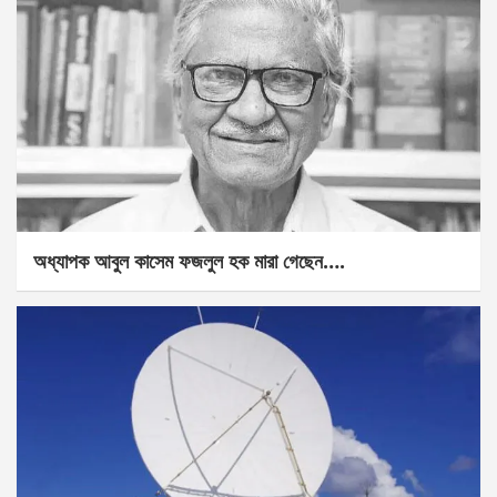
অধ্যাপক আবুল কাসেম ফজলুল হক মারা গেছেন….