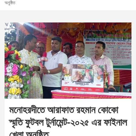
অনুষ্ঠিত
মনোহরদীতে আরাফাত রহমান কোকো
স্মৃতি ফুটবল টুর্নামেন্ট-২০২৫ এর ফাইনাল
খেলা অনুষ্ঠিত