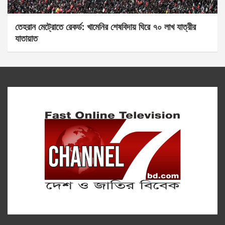
তেহরান মেট্রোতে রেকর্ড: খামেনির শেষবিদায় ঘিরে ৭০ লাখ যাত্রীর
যাতায়াত