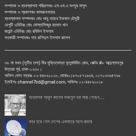
সম্পাদক ও ব্যবস্থাপনা পরিচালকঃ এস.এম.এ মনসুর মাসুদ
সম্পাদক ও প্রকাশকঃ কামরুননাহার
ব্যবস্থাপনা সম্পাদকঃ মোঃ আবু নাছের ইকবাল চৌধুরী
ডেপুটি এডিটরঃ মোঃ মোস্তাফিজুর রহমান খান
জয়েন্ট এডিটরঃ মোঃ রবিউল ইসলাম
সহকারী সম্পাদকঃ শাহ রাশিদুল ইসলাম রাসেল
৩৮ মা ভবন (তৃতীয় তলা) বীর মুক্তিযোদ্ধা কুতুবউদ্দিন রোড, সেক্টর #৮ আব্দুল্লাহপুর
উত্তরা পূর্ব, ঢাকা-১২৩০।
অফিস ফোন নম্বরঃ ০২-৪৪৮৯১০১৮, মোবাঃ০১৯৭০৫৭২৯৩৪, ০১৭১৩৩৯৪৭৯৯
ইমেইলঃ channel7bd@gmail.com, অফিসঃ ০২-৪৪৮৯১০১৮
অধ্যাপক আবুল কাসেম ফজলুল হক মারা গেছেন….
বন্ধ হয়ে গেল দেশের একমাত্র সচল রাডার