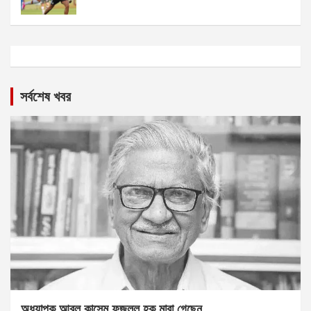
সর্বশেষ খবর
অধ্যাপক আবুল কাসেম ফজলুল হক মারা গেছেন….