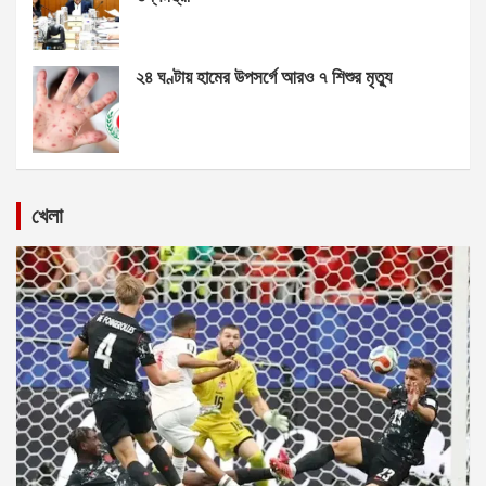
২৪ ঘণ্টায় হামের উপসর্গে আরও ৭ শিশুর মৃত্যু
খেলা