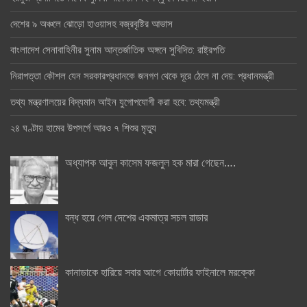
দেশের ৯ অঞ্চলে ঝোড়ো হাওয়াসহ বজ্রবৃষ্টির আভাস
বাংলাদেশ সেনাবাহিনীর সুনাম আন্তর্জাতিক অঙ্গনে সুবিদিত: রাষ্ট্রপতি
নিরাপত্তা কৌশল যেন সরকারপ্রধানকে জনগণ থেকে দূরে ঠেলে না দেয়: প্রধানমন্ত্রী
তথ্য মন্ত্রণালয়ের বিদ্যমান আইন যুগোপযোগী করা হবে: তথ্যমন্ত্রী
২৪ ঘণ্টায় হামের উপসর্গে আরও ৭ শিশুর মৃত্যু
অধ্যাপক আবুল কাসেম ফজলুল হক মারা গেছেন….
বন্ধ হয়ে গেল দেশের একমাত্র সচল রাডার
কানাডাকে হারিয়ে সবার আগে কোয়ার্টার ফাইনালে মরক্কো