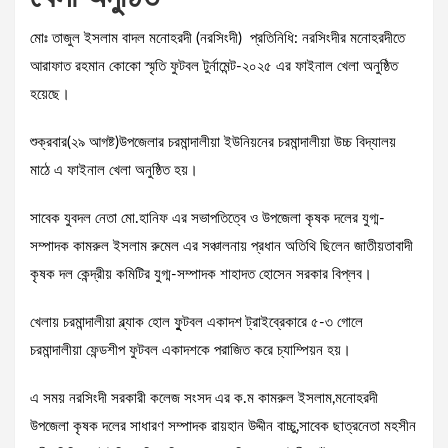
মোঃ তাজুল ইসলাম বাদল মনোহরদী (নরসিংদী) প্রতিনিধি: নরসিংদীর মনোহরদীতে
আরাফাত রহমান কোকো স্মৃতি ফুটবল টুর্নামেন্ট-২০২৫ এর ফাইনাল খেলা অনুষ্ঠিত
হয়েছে।
শুক্রবার(২৯ আগষ্ট)উপজেলার চরমান্দালীয়া ইউনিয়নের চরমান্দালীয়া উচ্চ বিদ্যালয়
মাঠে এ ফাইনাল খেলা অনুষ্ঠিত হয়।
সাবেক যুবদল নেতা মো.হানিফ এর সভাপতিত্বে ও উপজেলা কৃষক দলের যুগ্ম-
সম্পাদক কামরুল ইসলাম রুমেল এর সঞ্চালনায় প্রধান অতিথি ছিলেন জাতীয়তাবাদী
কৃষক দল কেন্দ্রীয় কমিটির যুগ্ম-সম্পাদক শাহাদত হোসেন সরকার বিপ্লব।
খেলায় চরমান্দালীয়া ব্ল্যাক হোল ফুুটবল একাদশ ট্রাইব্রেকারে ৫-৩ গোলে
চরমান্দালীয়া ফেন্ডশীপ ফুটবল একাদশকে পরাজিত করে চ্যাম্পিয়ন হয়।
এ সময় নরসিংদী সরকারী কলেজ সংসদ এর ক.ম কামরুল ইসলাম,মনোহরদী
উপজেলা কৃষক দলের সাধারণ সম্পাদক রায়হান উদ্দীন বাচ্চু,সাবেক ছাত্রনেতা মহসীন