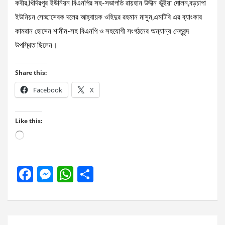
কবীর,খিদিরপুর ইউনিয়ন বিএনপির সহ-সভাপতি রায়হান উদ্দীন ভূ্ঁইয়া দোলন,বড়চাপা
ইউনিয়ন সেচ্ছাসেবক দলের আহ্বায়ক ওহিদুর রহমান মাসুম,এমটিবি এর ব্যাংকার
কামরান হোসেন শামীম-সহ বিএনপি ও সহযোগী সংগঠনের অন্যান্য নেতৃবৃন্দ
উপস্থিত ছিলেন।
Share this:
Facebook
X
Like this:
Loading…
F
M
W
S
a
es
h
h
ce
se
at
ar
b
n
s
e
Post