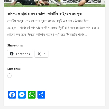
কানাডাকে হারিয়ে সবার আগে কোয়ার্টার ফাইনালে মরক্কো
স্পোর্টস ডেস্ক :শেষ ষোলোর প্রথম ম্যাচে দাপুটে এক ম্যাচ উপহার দিলো
মরক্কো। প্রথমার্ধে কানাডার দাপট সামলেও দ্বিতীয়ার্ধে আক্রমণাত্মক খেলায় ৩-০
গোলের জয় তুলে নিয়েছে আটলাস লায়ন্স। এই জয়ে টুর্নামেন্টের প্রথম…
Share this:
Facebook
X
Like this:
Loading…
F
M
W
S
a
es
h
h