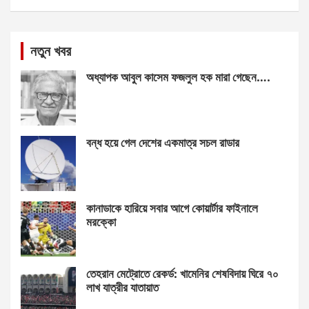
নতুন খবর
অধ্যাপক আবুল কাসেম ফজলুল হক মারা গেছেন….
বন্ধ হয়ে গেল দেশের একমাত্র সচল রাডার
কানাডাকে হারিয়ে সবার আগে কোয়ার্টার ফাইনালে
মরক্কো
তেহরান মেট্রোতে রেকর্ড: খামেনির শেষবিদায় ঘিরে ৭০
লাখ যাত্রীর যাতায়াত