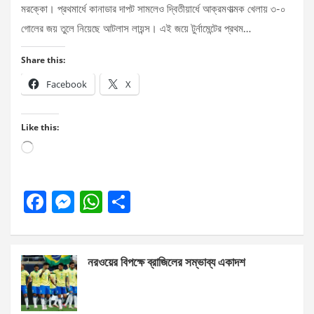
মরক্কো। প্রথমার্ধে কানাডার দাপট সামলেও দ্বিতীয়ার্ধে আক্রমণাত্মক খেলায় ৩-০
গোলের জয় তুলে নিয়েছে আটলাস লায়ন্স। এই জয়ে টুর্নামেন্টের প্রথম…
Share this:
Facebook
X
Like this:
Loading…
F
M
W
S
a
es
h
h
ce
se
at
ar
নরওয়ের বিপক্ষে ব্রাজিলের সম্ভাব্য একাদশ
b
n
s
e
o
g
A