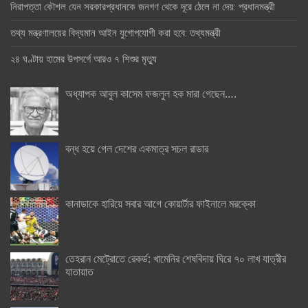
নিরাপত্তা কৌশল যেন সরকারপ্রধানকে জনগণ থেকে দূরে ঠেলে না দেয়: প্রধানমন্ত্রী
তথ্য মন্ত্রণালয়ের বিদ্যমান আইন যুগোপযোগী করা হবে: তথ্যমন্ত্রী
২৪ ঘণ্টায় হামের উপসর্গে আরও ৭ শিশুর মৃত্যু
অধ্যাপক আবুল কাসেম ফজলুল হক মারা গেছেন….
বন্ধ হয়ে গেল দেশের একমাত্র সচল রাডার
কানাডাকে হারিয়ে সবার আগে কোয়ার্টার ফাইনালে মরক্কো
তেহরান মেট্রোতে রেকর্ড: খামেনির শেষবিদায় ঘিরে ৭০ লাখ যাত্রীর
যাতায়াত