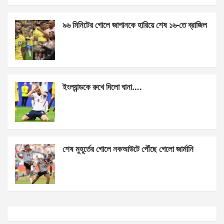
o
er
p
k
p
৯৬ মিনিটের গোলে জাপানকে হারিয়ে শেষ ১৬-তে ব্রাজিল
ইংল্যান্ডকে রুখে দিলো ঘানা….
শেষ মুহূর্তের গোলে নকআউটে পৌঁছে গেলো জার্মানি