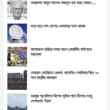
অধ্যাপক আবুল কাসেম ফজলুল হক মারা গেছেন….
বন্ধ হয়ে গেল দেশের একমাত্র সচল রাডার
কানাডাকে হারিয়ে সবার আগে কোয়ার্টার ফাইনালে
মরক্কো
তেহরান মেট্রোতে রেকর্ড: খামেনির শেষবিদায় ঘিরে ৭০
লাখ যাত্রীর যাতায়াত
হরমুজ প্রণালিতে বিশেষ সুবিধা পাবে চীনসহ বন্ধু
দেশগুলো: ইরান