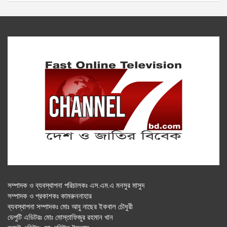
সম্পাদক ও ব্যবস্থাপনা পরিচালকঃ এস.এম.এ মনসুর মাসুদ
সম্পাদক ও প্রকাশকঃ কামরুননাহার
ব্যবস্থাপনা সম্পাদকঃ মোঃ আবু নাছের ইকবাল চৌধুরী
ডেপুটি এডিটরঃ মোঃ মোস্তাফিজুর রহমান খান