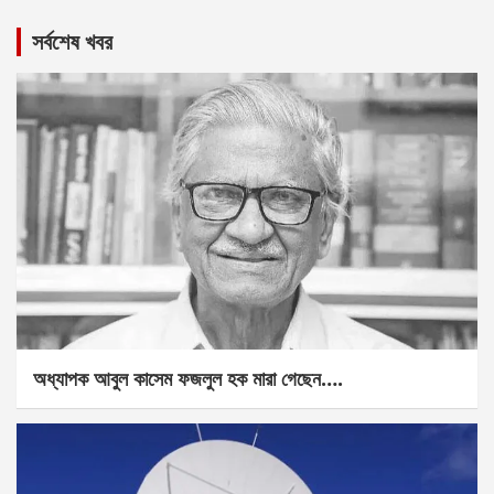
সর্বশেষ খবর
অধ্যাপক আবুল কাসেম ফজলুল হক মারা গেছেন….