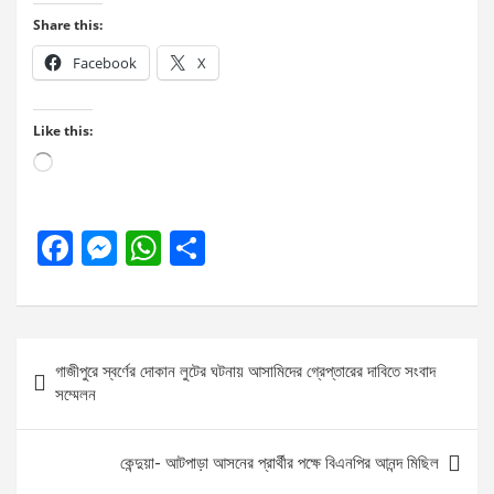
Share this:
Facebook
X
Like this:
Loading…
F
M
W
S
a
es
h
h
ce
se
at
ar
b
n
s
e
Post
গাজীপুরে স্বর্ণের দোকান লুটের ঘটনায় আসামিদের গ্রেপ্তারের দাবিতে সংবাদ
o
g
A
navigation
সম্মেলন
o
er
p
k
p
কেন্দুয়া- আটপাড়া আসনের প্রার্থীর পক্ষে বিএনপির আনন্দ মিছিল