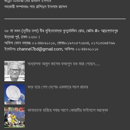
জয়েন্ট এডিটরঃ মোঃ রবিউল ইসলাম
সহকারী সম্পাদকঃ শাহ রাশিদুল ইসলাম রাসেল
৩৮ মা ভবন (তৃতীয় তলা) বীর মুক্তিযোদ্ধা কুতুবউদ্দিন রোড, সেক্টর #৮ আব্দুল্লাহপুর
উত্তরা পূর্ব, ঢাকা-১২৩০।
অফিস ফোন নম্বরঃ ০২-৪৪৮৯১০১৮, মোবাঃ০১৯৭০৫৭২৯৩৪, ০১৭১৩৩৯৪৭৯৯
ইমেইলঃ channel7bd@gmail.com, অফিসঃ ০২-৪৪৮৯১০১৮
অধ্যাপক আবুল কাসেম ফজলুল হক মারা গেছেন….
বন্ধ হয়ে গেল দেশের একমাত্র সচল রাডার
কানাডাকে হারিয়ে সবার আগে কোয়ার্টার ফাইনালে মরক্কো