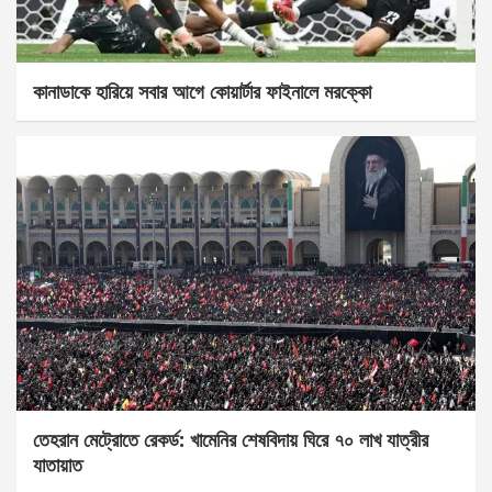
কানাডাকে হারিয়ে সবার আগে কোয়ার্টার ফাইনালে মরক্কো
তেহরান মেট্রোতে রেকর্ড: খামেনির শেষবিদায় ঘিরে ৭০ লাখ যাত্রীর
যাতায়াত