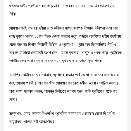
মাধ্যমে দলীয় প্রতীক গরুর গাড়ি মার্কা নিয়ে নির্বাচনে অংশ নেওয়ার ঘোষণা দেন
তিনি৷
ঘোষণার পরই ভোলায় দলীয় নেতাকর্মীদের মধ্যে ব্যাপক উৎসাহ-উদ্দীপনা দেখা যায়।
আজ বুধবার সকাল ১১টার দিকে ভোলা শহরের নতুন বাজারে অবস্থিত দলীয় কার্যালয়
থেকে শুরু হয় বিশাল নির্বাচনী মিছিল ও প্রচারণা। প্রায় অর্ধ কিলোমিটার দীর্ঘ এ
মিছিলে হাজারো নেতাকর্মী অংশ নেন। হাতে ব্যানার, ফেস্টুন ও গরুর গাড়ি প্রতীকের
পোস্টার নিয়ে তারা স্লোগানে স্লোগানে মুখরিত করে তোলে পুরো শহর৷
বিজেপির স্থানীয় নেতারা জানান, আন্দালিব রহমান পার্থ ভোলা-১ আসনে জনপ্রিয় ও
গ্রহণযোগ্য প্রার্থী। তার প্রার্থিতা ঘোষণার পর নেতাকর্মীরা আরো সংগঠিত হচ্ছে।
তারা আশা প্রকাশ করেন, আসন্ন নির্বাচনে জনগণ গরুর গাড়ি প্রতীকের পক্ষে রায়
দেবে।
উল্লেখ্য, একই আসনে বিএনপির প্রাথমিক মনোনয়ন পেয়েছেন জেলা বিএনপির
আহ্বায়ক গোলাম নবী আলমগীর।