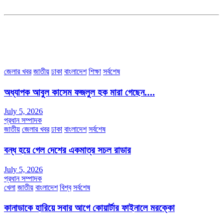
সহকারী সম্পাদকঃ শাহ রাশিদুল ইসলাম রাসেল
৩৮ মা ভবন (তৃতীয় তলা) বীর মুক্তিযোদ্ধা কুতুবউদ্দিন রোড, সেক্টর #৮ আব্দুল্লাহপুর
উত্তরা পূর্ব, ঢাকা-১২৩০।
অফিস ফোন নম্বরঃ ০২-৪৪৮৯১০১৮, মোবাঃ০১৯৭০৫৭২৯৩৪, ০১৭১৩৩৯৪৭৯৯
ইমেইলঃ channel7bd@gmail.com, অফিসঃ ০২-৪৪৮৯১০১৮
জেলার খবর
জাতীয়
ঢাকা
বাংলাদেশ
শিক্ষা
সর্বশেষ
অধ্যাপক আবুল কাসেম ফজলুল হক মারা গেছেন….
July 5, 2026
প্রধান সম্পাদক
জাতীয়
জেলার খবর
ঢাকা
বাংলাদেশ
সর্বশেষ
বন্ধ হয়ে গেল দেশের একমাত্র সচল রাডার
July 5, 2026
প্রধান সম্পাদক
খেলা
জাতীয়
বাংলাদেশ
বিশ্ব
সর্বশেষ
কানাডাকে হারিয়ে সবার আগে কোয়ার্টার ফাইনালে মরক্কো