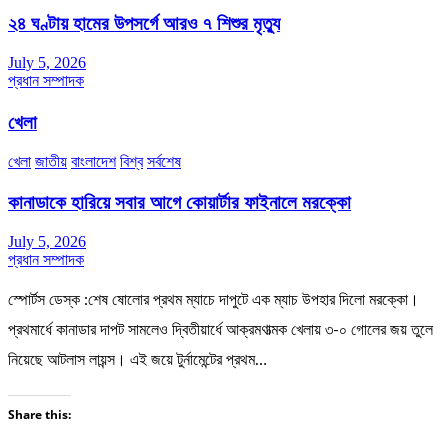
২৪ ঘণ্টায় হামের উপসর্গে আরও ৭ শিশুর মৃত্যু
July 5, 2026
প্রধান সম্পাদক
খেলা
খেলা
জাতীয়
বাংলাদেশ
বিশ্ব
সর্বশেষ
কানাডাকে হারিয়ে সবার আগে কোয়ার্টার ফাইনালে মরক্কো
July 5, 2026
প্রধান সম্পাদক
স্পোর্টস ডেস্ক :শেষ ষোলোর প্রথম ম্যাচে দাপুটে এক ম্যাচ উপহার দিলো মরক্কো।
প্রথমার্ধে কানাডার দাপট সামলেও দ্বিতীয়ার্ধে আক্রমণাত্মক খেলায় ৩-০ গোলের জয় তুলে
নিয়েছে আটলাস লায়ন্স। এই জয়ে টুর্নামেন্টের প্রথম…
Share this: