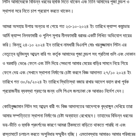
লিটন আমাদেরকে বিভিন্ন ধরনের হুমকি দিতে থাকেন এবং তিনি আমাদের পূজা মন্ডপ ও
স্থাপনা সরে নিতে চাপ প্রয়োগ করতে থাকেন।
আমরা অসহায় উপায় অন্তর না পেয়ে গত ২৩-১০-২০২৪ ইং তারিখে ক্যাম্প কমান্ডার
আর্মি ক্যাম্প নিলফামারী ও পুলিশ সুপার নীলফামারী বরাবর একটি লিখিত অভিযোগ দায়ের
করি। কিন্তু ২৪-১০ ২০২৪ ইন তারিখে নামধারী বিএনপি মোঃ খয়নুজ্জামান লিটন এর
নেতৃত্বে ভূমিদস্যু আব্দুল বারি গং কর্তৃক আমাদের পূজা মন্ডপ সহ প্রতিমা গুলি এবং দোকান
ও ঘরবাড়ি ভেঙে ফেলে এবং টলি দিয়ে সেগুলো আমার মেয়ের বাড়ির সামনে নিয়ে গিয়ে
ফেলে দেয় এবং সেখানে স্থাপনা নির্মাণের চেষ্টা করলে বিজ্ঞ আদালত ২৭/১০ ২০২৪ ইং
তারিখে গত ৩০/৬/২০২৪ ইং তারিখে স্থিতিস্থা বজায় রাখার আদেশ বহাল রাখা পূর্বক
প্রয়োজনীয় ব্যবস্থা গ্রহণের জন্য ওসি পিএস জলঢাকা কে আবারও নির্দেশ দেন।
কোহিনুজ্জামান লিটন সহ আব্দুল বারী গং বিজ্ঞ আদালতের আদেশকে বৃদ্ধাঙ্গুল দেখিয়ে তারা
আমার সম্পত্তিতে স্থাপনা নির্মাণের চেষ্টা অব্যাহত রেখেছেন। তাহাদের বিভিন্ন ধরনের
ভয়-ভীতি ও হুমকি প্রদর্শনের কারণে আমরা ঠিকমতো বাড়িতে থাকতে পারছি না এবং
রাস্তাঘাটে চলাচল করতে অসুবিধার সম্মুখীন হচ্ছি। এমতাবস্থায় আমারও আমার পরিবারের