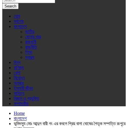
Search
হোম
সর্বশেষ
বাংলাদেশ
জাতীয়
জেলার খবর
রাজধানী
রাজনীতি
শিক্ষা
স্বাস্থ্য
বিশ্ব
বাণিজ্য
খেলা
বিনোদন
অপরাধ
ইসলামী জীবন
সাহিত্য
বিজ্ঞান ও প্রযুক্তি
সম্পাদকীয়
Home
বাংলাদেশ
ভূমিদস্যু মোঃ আব্দুল বারী গং এর কবলে প্রিয় বালা ঘোষের পৈতৃক সম্পত্তি রংপুরে