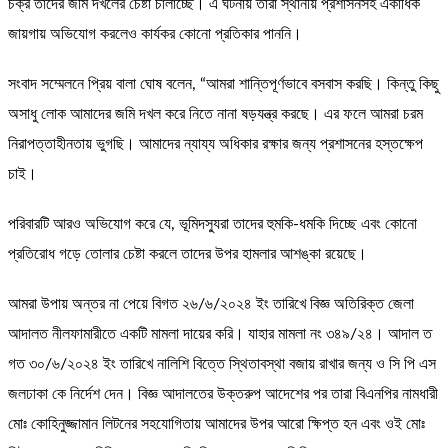
চক্র তাদের জমি দখলের চেষ্টা চালাচ্ছে। এ ঘটনায় তারা স্থানীয় প্রশাসনসহ একাধিক
জায়গায় অভিযোগ করলেও কার্যকর কোনো প্রতিকার পাননি।
সংবাদ সম্মেলনে প্রিয় বালা ঘোষ বলেন, “আমরা শান্তিপূর্ণভাবে বসবাস করছি। কিন্তু কিছু
অসাধু লোক আমাদের জমি দখল করে নিতে নানা ষড়যন্ত্র করছে। এর ফলে আমরা চরম
নিরাপত্তাহীনতায় ভুগছি। আমাদের ন্যায্য অধিকার রক্ষার জন্য প্রশাসনের হস্তক্ষেপ
চাই।
পরিবারটি আরও অভিযোগ করে যে, ভূমিদস্যুরা তাদের হুমকি-ধমকি দিচ্ছে এবং কোনো
প্রতিরোধ গড়ে তোলার চেষ্টা করলে তাদের উপর হামলার আশঙ্কা রয়েছে।
আমরা উপায় অন্তর না পেয়ে বিগত ২৬/৬/২০২৪ ইং তারিখে বিজ্ঞ অতিরিক্ত জেলা
আদালত নীলফামারীতে একটি মামলা দায়ের করি। যাহার মামলা নং ৩৪৯/২৪। আদাল ত
গত ৩০/৬/২০২৪ ইং তারিখে নালিশি বিত্তে স্থিতাবস্থা বজায় রাখার জন্য ও সি পি এস
জলঢাকা কে নির্দেশ দেন। বিজ্ঞ আদালতের উক্তরুপ আদেশের পর তারা বিএনপির নামধারী
মোঃ কোহিনুজ্জামান লিটনের সহযোগিতায় আমাদের উপর আরো ক্ষিপ্ত হন এবং ওই মোঃ