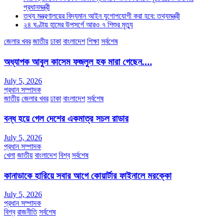
প্রধানমন্ত্রী
তথ্য মন্ত্রণালয়ের বিদ্যমান আইন যুগোপযোগী করা হবে: তথ্যমন্ত্রী
২৪ ঘণ্টায় হামের উপসর্গে আরও ৭ শিশুর মৃত্যু
জেলার খবর
জাতীয়
ঢাকা
বাংলাদেশ
শিক্ষা
সর্বশেষ
অধ্যাপক আবুল কাসেম ফজলুল হক মারা গেছেন….
July 5, 2026
প্রধান সম্পাদক
জাতীয়
জেলার খবর
ঢাকা
বাংলাদেশ
সর্বশেষ
বন্ধ হয়ে গেল দেশের একমাত্র সচল রাডার
July 5, 2026
প্রধান সম্পাদক
খেলা
জাতীয়
বাংলাদেশ
বিশ্ব
সর্বশেষ
কানাডাকে হারিয়ে সবার আগে কোয়ার্টার ফাইনালে মরক্কো
July 5, 2026
প্রধান সম্পাদক
বিশ্ব
রাজনীতি
সর্বশেষ