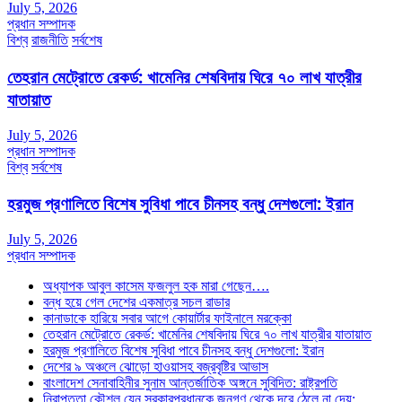
July 5, 2026
প্রধান সম্পাদক
বিশ্ব
রাজনীতি
সর্বশেষ
তেহরান মেট্রোতে রেকর্ড: খামেনির শেষবিদায় ঘিরে ৭০ লাখ যাত্রীর
যাতায়াত
July 5, 2026
প্রধান সম্পাদক
বিশ্ব
সর্বশেষ
হরমুজ প্রণালিতে বিশেষ সুবিধা পাবে চীনসহ বন্ধু দেশগুলো: ইরান
July 5, 2026
প্রধান সম্পাদক
অধ্যাপক আবুল কাসেম ফজলুল হক মারা গেছেন….
বন্ধ হয়ে গেল দেশের একমাত্র সচল রাডার
কানাডাকে হারিয়ে সবার আগে কোয়ার্টার ফাইনালে মরক্কো
তেহরান মেট্রোতে রেকর্ড: খামেনির শেষবিদায় ঘিরে ৭০ লাখ যাত্রীর যাতায়াত
হরমুজ প্রণালিতে বিশেষ সুবিধা পাবে চীনসহ বন্ধু দেশগুলো: ইরান
দেশের ৯ অঞ্চলে ঝোড়ো হাওয়াসহ বজ্রবৃষ্টির আভাস
বাংলাদেশ সেনাবাহিনীর সুনাম আন্তর্জাতিক অঙ্গনে সুবিদিত: রাষ্ট্রপতি
নিরাপত্তা কৌশল যেন সরকারপ্রধানকে জনগণ থেকে দূরে ঠেলে না দেয়: