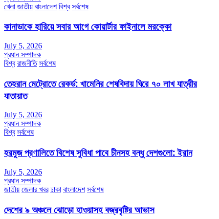
খেলা
জাতীয়
বাংলাদেশ
বিশ্ব
সর্বশেষ
কানাডাকে হারিয়ে সবার আগে কোয়ার্টার ফাইনালে মরক্কো
July 5, 2026
প্রধান সম্পাদক
বিশ্ব
রাজনীতি
সর্বশেষ
তেহরান মেট্রোতে রেকর্ড: খামেনির শেষবিদায় ঘিরে ৭০ লাখ যাত্রীর
যাতায়াত
July 5, 2026
প্রধান সম্পাদক
বিশ্ব
সর্বশেষ
হরমুজ প্রণালিতে বিশেষ সুবিধা পাবে চীনসহ বন্ধু দেশগুলো: ইরান
July 5, 2026
প্রধান সম্পাদক
জাতীয়
জেলার খবর
ঢাকা
বাংলাদেশ
সর্বশেষ
দেশের ৯ অঞ্চলে ঝোড়ো হাওয়াসহ বজ্রবৃষ্টির আভাস