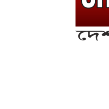
সম্পাদক ও ব্যবস্থাপনা পরিচালকঃ এস.এম.এ মনসুর মাসুদ
সম্পাদক ও প্রকাশকঃ কামরুননাহার
ব্যবস্থাপনা সম্পাদকঃ মোঃ আবু নাছের ইকবাল চৌধুরী
ডেপুটি এডিটরঃ মোঃ মোস্তাফিজুর রহমান খান
জয়েন্ট এডিটরঃ মোঃ রবিউল ইসলাম