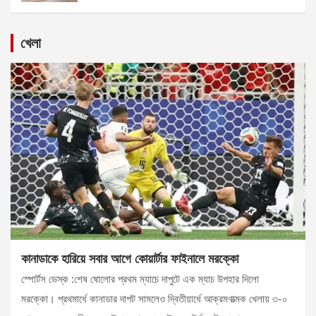
খেলা
কানাডাকে হারিয়ে সবার আগে কোয়ার্টার ফাইনালে মরক্কো
স্পোর্টস ডেস্ক :শেষ ষোলোর প্রথম ম্যাচে দাপুটে এক ম্যাচ উপহার দিলো
মরক্কো। প্রথমার্ধে কানাডার দাপট সামলেও দ্বিতীয়ার্ধে আক্রমণাত্মক খেলায় ৩-০