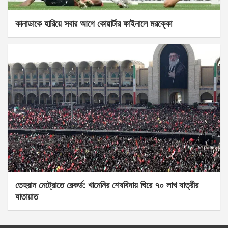
কানাডাকে হারিয়ে সবার আগে কোয়ার্টার ফাইনালে মরক্কো
তেহরান মেট্রোতে রেকর্ড: খামেনির শেষবিদায় ঘিরে ৭০ লাখ যাত্রীর
যাতায়াত