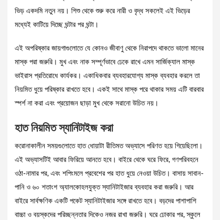
ভিড় একদমি নতুন নয়। শিশু থেকে শুরু করে নারী ও বৃদ্ধ সকলেই এই ভিড়ের
মধ্যেই কাটিয়ে দিচ্ছে ঘন্টার পর ঘন্টা।
এই অপরিষ্কার জায়গাগুলোতে যে কোনও জীবাণু থেকে নিরাপদে থাকতে ভালো মানের
মাস্ক পরা জরুরি। মুখ এবং নাক সম্পূর্ণভাবে ঢেকে রাখে এমন সার্জিক্যাল মাস্ক
ভাইরাস প্রতিরোধে কার্যকর। একাধিকবার ব্যবহারযোগ্য মাস্ক ব্যবহার করলে তা
নিয়মিত ধুয়ে পরিষ্কার রাখতে হবে। একই সাথে মাস্ক পরে থাকার সময় এটি বারবার
স্পর্শ না করা এবং প্রয়োজন ছাড়া মুখ থেকে সরানো উচিত নয়।
হাত নিয়মিত স্যানিটাইজ করা
করোনাকালীন সময়গুলোতে হাত ধোয়াটা রীতিমত অভ্যাসে পরিণত হয়ে গিয়েছিলো।
এই অভ্যাসটিই আবার ফিরিয়ে আনতে হবে। বাইরে থেকে ঘরে ফিরে, গণপরিবহনে
ওঠা-নামার পর, এবং শপিংমলে প্রবেশের পর হাত ধুয়ে নেওয়া উচিত। বাসায় সাবান-
পানি ও ৬০ শতাংশ অ্যালকোহলযুক্ত স্যানিটাইজার ব্যবহার করা জরুরি। আর
বাইরে সার্বক্ষণিক একটি পকেট স্যানিটাইজার সঙ্গে রাখতে হবে। বড়দের পাশাপাশি
বাচ্চা ও বয়স্কদের পরিচ্ছন্নতার দিকেও নজর রাখা জরুরি। ঘরে ঢোকার পর, স্কুলে