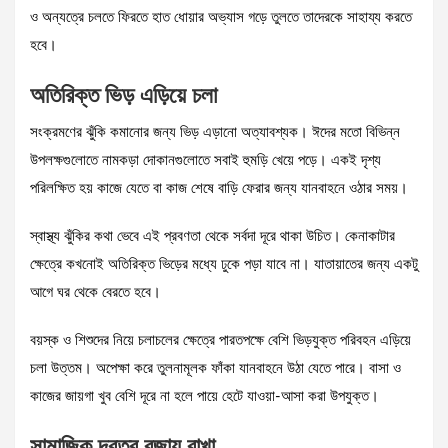
ও অন্যত্রে চলতে ফিরতে হাত ধোয়ার অভ্যাস গড়ে তুলতে তাদেরকে সাহায্য করতে
হবে।
অতিরিক্ত ভিড় এড়িয়ে চলা
সংক্রমণের ঝুঁকি কমানোর জন্য ভিড় এড়ানো অত্যাবশ্যক। ঈদের মতো বিভিন্ন
উপলক্ষগুলোতে নামকড়া দোকানগুলোতে সবাই হুমড়ি খেয়ে পড়ে। একই দৃশ্য
পরিলক্ষিত হয় কাজে যেতে বা কাজ শেষে বাড়ি ফেরার জন্য যানবাহনে ওঠার সময়।
স্বাস্থ্য ঝুঁকির কথা ভেবে এই প্রবণতা থেকে সর্বদা দূরে থাকা উচিত। কেনাকাটার
ক্ষেত্রে কখনোই অতিরিক্ত ভিড়ের মধ্যে ঢুকে পড়া যাবে না। যাতায়াতের জন্য একটু
আগে ঘর থেকে বেরতে হবে।
বয়স্ক ও শিশুদের নিয়ে চলাচলের ক্ষেত্রে পারতপক্ষে বেশি ভিড়যুক্ত পরিবহন এড়িয়ে
চলা উত্তম। অপেক্ষা করে তুলনামূলক ফাঁকা যানবাহনে উঠা যেতে পারে। বাসা ও
কাজের জায়গা খুব বেশি দূরে না হলে পায়ে হেটে যাওয়া-আসা করা উপযুক্ত।
সামাজিক দূরত্ব বজায় রাখা