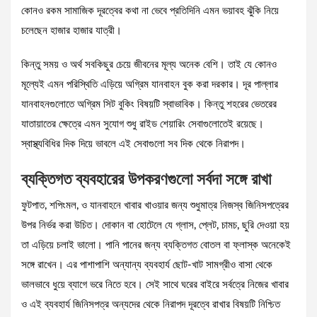
কোনও রকম সামাজিক দূরত্বের কথা না ভেবে প্রতিদিনি এমন ভয়াবহ ঝুঁকি নিয়ে
চলেছেন হাজার হাজার যাত্রী।
কিন্তু সময় ও অর্থ সবকিছুর চেয়ে জীবনের মূল্য অনেক বেশি। তাই যে কোনও
মূল্যেই এমন পরিস্থিতি এড়িয়ে অগ্রিম যানবাহন বুক করা দরকার। দূর পাল্লার
যানবাহনগুলোতে অগ্রিম সিট বুকিং বিষয়টি স্বাভাবিক। কিন্তু শহরের ভেতরের
যাতায়াতের ক্ষেত্রে এমন সুযোগ শুধু রাইড শেয়ারিং সেবাগুলোতেই রয়েছে।
স্বাস্থ্যবিধির দিক দিয়ে ভাবলে এই সেবাগুলো সব দিক থেকে নিরাপদ।
ব্যক্তিগত ব্যবহারের উপকরণগুলো সর্বদা সঙ্গে রাখা
ফুটপাত, শপিংমল, ও যানবাহনে খাবার খাওয়ার জন্য শুধুমাত্র নিজস্ব জিনিসপত্রের
উপর নির্ভর করা উচিত। দোকান বা হোটেলে যে গ্লাস, প্লেট, চামচ, ছুরি দেওয়া হয়
তা এড়িয়ে চলাই ভালো। পানি পানের জন্য ব্যক্তিগত বোতল বা ফ্লাস্ক অনেকেই
সঙ্গে রাখেন। এর পাশাপাশি অন্যান্য ব্যবহার্য ছোট-খাট সামগ্রীও বাসা থেকে
ভালভাবে ধুয়ে ব্যাগে ভরে নিতে হবে। সেই সাথে ঘরের বাইরে সর্বত্রে নিজের খাবার
ও এই ব্যবহার্য জিনিসপত্র অন্যদের থেকে নিরাপদ দূরত্বে রাখার বিষয়টি নিশ্চিত