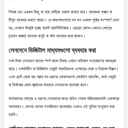
শিশুরা যেন এরকম কিছু না ধরে সেদিকে খেয়াল রাখতে হবে। বয়স্করা গ্লাভ্স বা
টিস্যু ব্যবহার করতে পারেন। যে জায়গাগুলোতে ঘন ঘন এরকম পৃষ্ঠের সংস্পর্শে যেতে
হয়, সেখানে উৎকৃষ্ট হচ্ছে পকেট স্যানিটাইজার। এছাড়া কোনও কোনও ক্ষেত্রে
(যেমন দরজা) অনেকে কনুই বা কাঁধ ব্যবহার করে থাকেন।
লেনদেনে ডিজিটাল মাধ্যমগুলো ব্যবহার করা
নগদ টাকা লেনদেনে হাতের স্পর্শ থাকে বিধায় এখানে ভাইরাস সংক্রমণের আশঙ্কা
বাড়ে। নগদবিহীন বা ডিজিটাল পেমেন্ট পদ্ধতিগুলো এক্ষেত্রে সেরা ও নিরাপদ বিকল্প।
এখন ছোট থেকে বড় প্রায় সব ধরণের দোকানগুলো মোবাইল ব্যাংকিং, কার্ড পেমেন্ট
বা কিউআর কোড স্ক্যানের মাধ্যমে লেনদেনের ব্যবস্থা রাখে।
যাতায়াতের ক্ষেত্রে এ ধরণের লেনদেনের জন্য রাইড শেয়ার পরিষেবাগুলোই একমাত্র
অবলম্বন। কেননা দেশের গণপরিবহন ব্যবস্থায় এখনও এই সুবিধা সংযুক্ত করা
হয়নি।