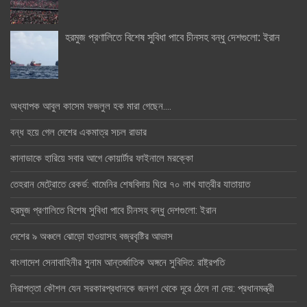
হরমুজ প্রণালিতে বিশেষ সুবিধা পাবে চীনসহ বন্ধু দেশগুলো: ইরান
অধ্যাপক আবুল কাসেম ফজলুল হক মারা গেছেন….
বন্ধ হয়ে গেল দেশের একমাত্র সচল রাডার
কানাডাকে হারিয়ে সবার আগে কোয়ার্টার ফাইনালে মরক্কো
তেহরান মেট্রোতে রেকর্ড: খামেনির শেষবিদায় ঘিরে ৭০ লাখ যাত্রীর যাতায়াত
হরমুজ প্রণালিতে বিশেষ সুবিধা পাবে চীনসহ বন্ধু দেশগুলো: ইরান
দেশের ৯ অঞ্চলে ঝোড়ো হাওয়াসহ বজ্রবৃষ্টির আভাস
বাংলাদেশ সেনাবাহিনীর সুনাম আন্তর্জাতিক অঙ্গনে সুবিদিত: রাষ্ট্রপতি
নিরাপত্তা কৌশল যেন সরকারপ্রধানকে জনগণ থেকে দূরে ঠেলে না দেয়: প্রধানমন্ত্রী