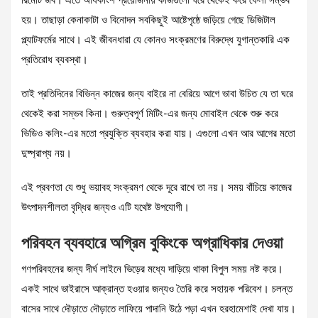
রিমোট জব। এতে অধিকাংশ প্রয়োজনীয় কাজগুলো ঘরে থেকেই করে ফেলা সম্ভব
হয়। তাছাড়া কেনাকাটা ও বিনোদন সবকিছুই আষ্টেপৃষ্ঠে জড়িয়ে গেছে ডিজিটাল
প্ল্যাটফর্মের সাথে। এই জীবনধারা যে কোনও সংক্রমণের বিরুদ্ধে যুগান্তকারি এক
প্রতিরোধ ব্যবস্থা।
তাই প্রতিদিনের বিভিন্ন কাজের জন্য বাইরে না বেরিয়ে আগে ভাবা উচিত যে তা ঘরে
থেকেই করা সম্ভব কিনা। গুরুত্বপূর্ণ মিটিং-এর জন্য মোবাইল থেকে শুরু করে
ভিডিও কলিং-এর মতো প্রযুক্তি ব্যবহার করা যায়। এগুলো এখন আর আগের মতো
দুষ্প্রাপ্য নয়।
এই প্রবণতা যে শুধু ভয়াবহ সংক্রমণ থেকে দূরে রাখে তা নয়। সময় বাঁচিয়ে কাজের
উৎপাদনশীলতা বৃদ্ধির জন্যও এটি যথেষ্ট উপযোগী।
পরিবহন ব্যবহারে অগ্রিম বুকিংকে অগ্রাধিকার দেওয়া
গণপরিবহনের জন্য দীর্ঘ লাইনে ভিড়ের মধ্যে দাড়িয়ে থাকা বিপুল সময় নষ্ট করে।
একই সাথে ভাইরাসে আক্রান্ত হওয়ার জন্যও তৈরি করে সহায়ক পরিবেশ। চলন্ত
বাসের সাথে দৌড়াতে দৌড়াতে লাফিয়ে পাদানি উঠে পড়া এখন হরহামেশাই দেখা যায়।