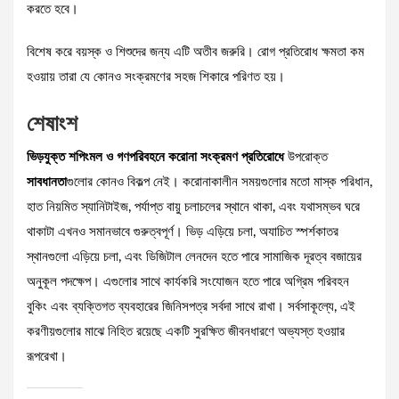
করতে হবে।
বিশেষ করে বয়স্ক ও শিশুদের জন্য এটি অতীব জরুরি। রোগ প্রতিরোধ ক্ষমতা কম
হওয়ায় তারা যে কোনও সংক্রমণের সহজ শিকারে পরিণত হয়।
শেষাংশ
ভিড়যুক্ত শপিংমল ও গণপরিবহনে করোনা সংক্রমণ প্রতিরোধে
উপরোক্ত
সাবধানতা
গুলোর কোনও বিকল্প নেই। করোনাকালীন সময়গুলোর মতো মাস্ক পরিধান,
হাত নিয়মিত স্যানিটাইজ, পর্যাপ্ত বায়ু চলাচলের স্থানে থাকা, এবং যথাসম্ভব ঘরে
থাকাটা এখনও সমানভাবে গুরুত্বপূর্ণ। ভিড় এড়িয়ে চলা, অযাচিত স্পর্শকাতর
স্থানগুলো এড়িয়ে চলা, এবং ডিজিটাল লেনদেন হতে পারে সামাজিক দূরত্ব বজায়ের
অনুকূল পদক্ষেপ। এগুলোর সাথে কার্যকরি সংযোজন হতে পারে অগ্রিম পরিবহন
বুকিং এবং ব্যক্তিগত ব্যবহারের জিনিসপত্র সর্বদা সাথে রাখা। সর্বসাকূল্যে, এই
করণীয়গুলোর মাঝে নিহিত রয়েছে একটি সুরক্ষিত জীবনধারণে অভ্যস্ত হওয়ার
রূপরেখা।