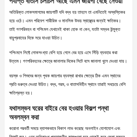
পর্যাপ্ত বাতাস চলাচল আছে এমন জায়গা বেছে নেওয়া
অতিরিক্ত লোকসমাগমের জায়গাটি যদি বদ্ধ হয় তাহলে তা এমনিতেই অস্বস্তিকর
হয়ে ওঠে। এমন পরিবেশ শারীরিক ও মানসিক উভয় স্বাস্থ্যের জন্যই ক্ষতিকর।
তাই গণপরিবহন বা শপিংমল যেখানেই থাকা হোক না কেন, যতটা সম্ভব উন্মুক্ত
বায়ুপ্রবাহের দিকে সরে যাওয়া উচিত।
শপিংমলে লিফ্টে লোকসংখ্যা বেশি হয়ে গেলে বের হয়ে এসে সিঁড়ি ব্যবহার করা
উত্তম। গণপরিবহনের ক্ষেত্রে জানালার দিকের সিটে বসে জানালা খুলে দেওয়া যায়।
বয়স্ক ও শিশুদের জন্য পৃথক জায়গার ব্যবস্থা রাখার ক্ষেত্রে ঠিক এমন স্থানের
প্রতি গুরুত্ব দেওয়া উচিত। বদ্ধ, গরম, ও বাতাসবিহীন স্থানে তারাই সবচেয়ে বেশি
ক্ষতিগ্রস্ত হয়।
যথাসম্ভব ঘরের বাইরে বের হওয়ার বিকল্প পন্থা
অবলম্বন করা
করোনা পরবর্তী সময়ে ব্যাপকভাবে বিকাশ লাভ করেছে অনলাইন যোগাযোগ এবং