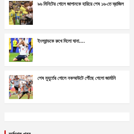
৯৬ মিনিটের গোলে জাপানকে হারিয়ে শেষ ১৬-তে ব্রাজিল
ইংল্যান্ডকে রুখে দিলো ঘানা….
শেষ মুহূর্তের গোলে নকআউটে পৌঁছে গেলো জার্মানি