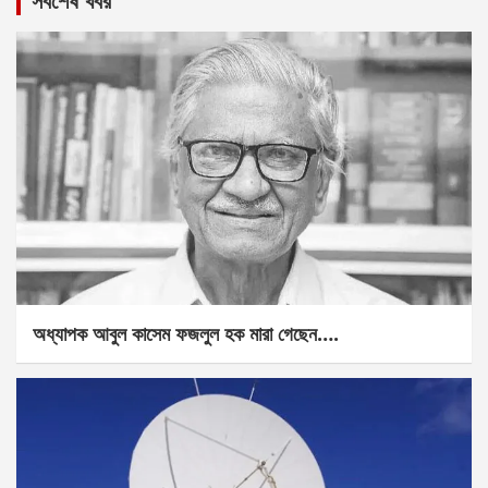
সর্বশেষ খবর
অধ্যাপক আবুল কাসেম ফজলুল হক মারা গেছেন….