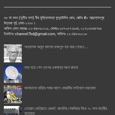
৩৮ মা ভবন (তৃতীয় তলা) বীর মুক্তিযোদ্ধা কুতুবউদ্দিন রোড, সেক্টর #৮ আব্দুল্লাহপুর
উত্তরা পূর্ব, ঢাকা-১২৩০।
অফিস ফোন নম্বরঃ ০২-৪৪৮৯১০১৮, মোবাঃ০১৯৭০৫৭২৯৩৪, ০১৭১৩৩৯৪৭৯৯
ইমেইলঃ channel7bd@gmail.com, অফিসঃ ০২-৪৪৮৯১০১৮
অধ্যাপক আবুল কাসেম ফজলুল হক মারা গেছেন….
বন্ধ হয়ে গেল দেশের একমাত্র সচল রাডার
কানাডাকে হারিয়ে সবার আগে কোয়ার্টার ফাইনালে মরক্কো
তেহরান মেট্রোতে রেকর্ড: খামেনির শেষবিদায় ঘিরে ৭০ লাখ যাত্রীর
যাতায়াত