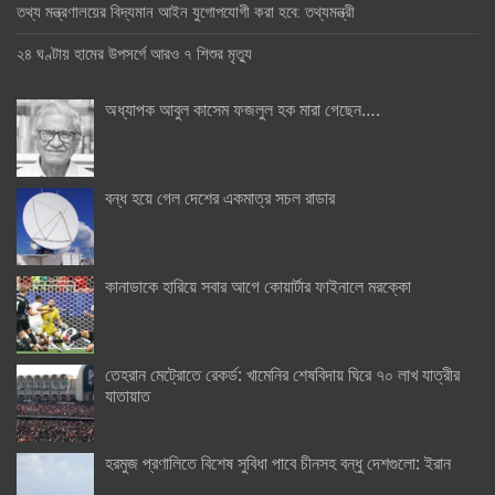
তথ্য মন্ত্রণালয়ের বিদ্যমান আইন যুগোপযোগী করা হবে: তথ্যমন্ত্রী
২৪ ঘণ্টায় হামের উপসর্গে আরও ৭ শিশুর মৃত্যু
অধ্যাপক আবুল কাসেম ফজলুল হক মারা গেছেন….
বন্ধ হয়ে গেল দেশের একমাত্র সচল রাডার
কানাডাকে হারিয়ে সবার আগে কোয়ার্টার ফাইনালে মরক্কো
তেহরান মেট্রোতে রেকর্ড: খামেনির শেষবিদায় ঘিরে ৭০ লাখ যাত্রীর
যাতায়াত
হরমুজ প্রণালিতে বিশেষ সুবিধা পাবে চীনসহ বন্ধু দেশগুলো: ইরান