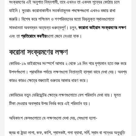
সংক্রমণের এই অনুপাত নিম্নগামী, তবে এখনও তা একদম শূন্যের কোঠায় চলে
যাইনি। সুতরাং করোনাকালীন সতর্কতামূলক পদক্ষেপগুলো এখনও বজায় রাখা
জরুরি। বিশেষ করে শপিংমল ও গণপরিবহনের মতো ভিড়যুক্ত স্থানগুলোতে
সাবধানতা অবলম্বন অত্যন্ত গুরুত্বপূর্ণ। চলুন,
করোনা ভাইরাস সংক্রমণের লক্ষণ
এবং তা
প্রতিরোধে করণীয়
গুলো জেনে নেওয়া যাক।
করোনা সংক্রমণের লক্ষণ
কোভিড-১৯ ভাইরাসের সংস্পর্শে আসার ২ থেকে ১৪ দিন পরে দৃশ্যমান হতে শুরু করে
উপসর্গগুলো। প্রাথমিক পর্যায়ে লক্ষণগুলো নিতান্তই হাল্কা ভাবে দেখা দেয়। অবশ্য
কারও কারও ক্ষেত্রে শুরুতেই গুরুতর আকার ধারণ করে।
কোভিডের নতুন ভেরিয়েন্টের ক্ষেত্রে লক্ষণগুলোতে বেশ পরিবর্তন দেখা যায়। মূলত
টিকা দেওয়ার অবস্থার উপর নির্ভর করে এই পরিবর্তন হয়।
অধিকাংশ কেসগুলোতে যে লক্ষণগুলো দেখা দেয়, সেগুলো হলো-
জ্বর বা ঠান্ডা লাগা, কফ, কাশি, শ্বাসকষ্ট, গলা ব্যাথা, সর্দি, স্বাদ বা গন্ধের অনুভূতি