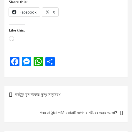
Share this:
Facebook
X
Like this:
Loading…
F
M
W
S
a
es
h
h
ce
se
at
ar
b
n
s
e
Post
কতটুকু ঘুম দরকার সুস্থ মানুষের?
o
g
A
navigation
o
er
p
গরম না ঠান্ডা পানি: কোনটি আপনার শরীরের জন্য ভালো?
k
p