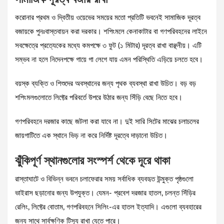
করোনার প্রথম ও দ্বিতীয় ওয়েভের সময়ের মতো প্রতিটি ভবনেই সামাজিক দূরত্ব
বজায়কে পুনঃবাস্তবায়ন করা দরকার। শপিংমলে কেনাকাটার বা গণপরিবহনের লাইনে
সবক্ষেত্রে প্রত্যেকের মধ্যে কমপক্ষে ৩ ফুট (১ মিটার) দূরত্ব রাখা বাঞ্ছনীয়। এটি
সম্ভব না হলে নিদেনপক্ষে গায়ে গা লেগে যায় এমন পরিস্থিতি এড়িয়ে চলতে হবে।
বয়স্ক ব্যক্তি ও শিশুদের অবস্থানের জন্য পৃথক ব্যবস্থা রাখা উচিত। বড় বড়
শপিংমলগুলোতে লিফ্টের পরিবর্তে উপরে উঠার জন্য সিঁড়ি বেছে নিতে হবে।
গণপরিবহনে দরজার কাছে জটলা করা যাবে না। দুই সারি সিটের মাঝের চলাচলের
জায়গাটিতে এক স্থানে ভিড় না করে নির্দিষ্ট দূরত্বে দাড়ানো উচিত।
ঝুঁকিপূর্ণ স্থানগুলোর সংস্পর্শ থেকে দূরে থাকা
রাস্তাঘাটে ও বিভিন্ন ভবনে চলাফেরার সময় সর্বাধিক ব্যবহৃত উন্মুক্ত পৃষ্ঠগুলো
ভাইরাস ছড়ানোর জন্য উপযুক্ত। যেমন- প্রবেশ দরজার হাতল, চলন্ত সিঁড়ির
রেলিং, লিফ্টের বোতাম, গণপরিবহনে সিলিং-এর হাতল ইত্যাদি। এগুলো ব্যবহারের
জন্য সাথে সার্বক্ষণিক টিস্যু রাখা যেতে পারে।