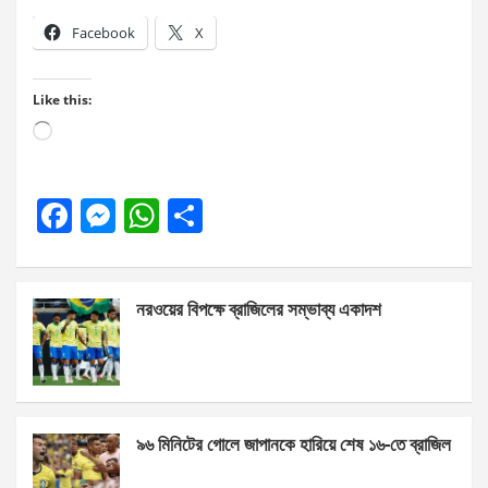
Facebook
X
Like this:
Loading…
F
M
W
S
a
es
h
h
ce
se
at
ar
নরওয়ের বিপক্ষে ব্রাজিলের সম্ভাব্য একাদশ
b
n
s
e
o
g
A
o
er
p
k
p
৯৬ মিনিটের গোলে জাপানকে হারিয়ে শেষ ১৬-তে ব্রাজিল