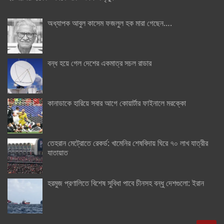
অধ্যাপক আবুল কাসেম ফজলুল হক মারা গেছেন….
বন্ধ হয়ে গেল দেশের একমাত্র সচল রাডার
কানাডাকে হারিয়ে সবার আগে কোয়ার্টার ফাইনালে মরক্কো
তেহরান মেট্রোতে রেকর্ড: খামেনির শেষবিদায় ঘিরে ৭০ লাখ যাত্রীর
যাতায়াত
হরমুজ প্রণালিতে বিশেষ সুবিধা পাবে চীনসহ বন্ধু দেশগুলো: ইরান