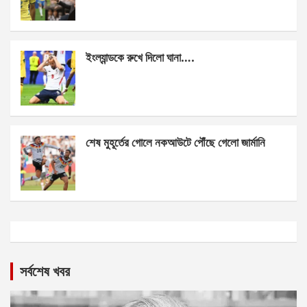
ইংল্যান্ডকে রুখে দিলো ঘানা….
শেষ মুহূর্তের গোলে নকআউটে পৌঁছে গেলো জার্মানি
সর্বশেষ খবর