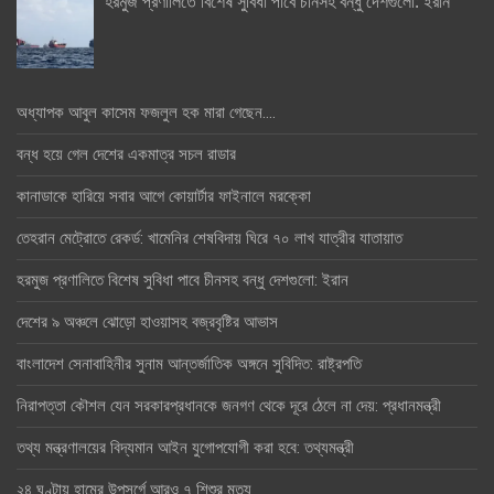
হরমুজ প্রণালিতে বিশেষ সুবিধা পাবে চীনসহ বন্ধু দেশগুলো: ইরান
অধ্যাপক আবুল কাসেম ফজলুল হক মারা গেছেন….
বন্ধ হয়ে গেল দেশের একমাত্র সচল রাডার
কানাডাকে হারিয়ে সবার আগে কোয়ার্টার ফাইনালে মরক্কো
তেহরান মেট্রোতে রেকর্ড: খামেনির শেষবিদায় ঘিরে ৭০ লাখ যাত্রীর যাতায়াত
হরমুজ প্রণালিতে বিশেষ সুবিধা পাবে চীনসহ বন্ধু দেশগুলো: ইরান
দেশের ৯ অঞ্চলে ঝোড়ো হাওয়াসহ বজ্রবৃষ্টির আভাস
বাংলাদেশ সেনাবাহিনীর সুনাম আন্তর্জাতিক অঙ্গনে সুবিদিত: রাষ্ট্রপতি
নিরাপত্তা কৌশল যেন সরকারপ্রধানকে জনগণ থেকে দূরে ঠেলে না দেয়: প্রধানমন্ত্রী
তথ্য মন্ত্রণালয়ের বিদ্যমান আইন যুগোপযোগী করা হবে: তথ্যমন্ত্রী
২৪ ঘণ্টায় হামের উপসর্গে আরও ৭ শিশুর মৃত্যু