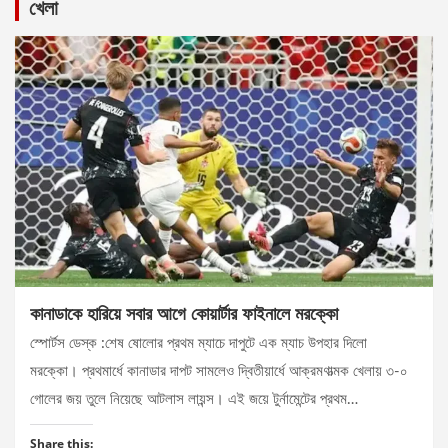
খেলা
কানাডাকে হারিয়ে সবার আগে কোয়ার্টার ফাইনালে মরক্কো
স্পোর্টস ডেস্ক :শেষ ষোলোর প্রথম ম্যাচে দাপুটে এক ম্যাচ উপহার দিলো
মরক্কো। প্রথমার্ধে কানাডার দাপট সামলেও দ্বিতীয়ার্ধে আক্রমণাত্মক খেলায় ৩-০
গোলের জয় তুলে নিয়েছে আটলাস লায়ন্স। এই জয়ে টুর্নামেন্টের প্রথম…
Share this: