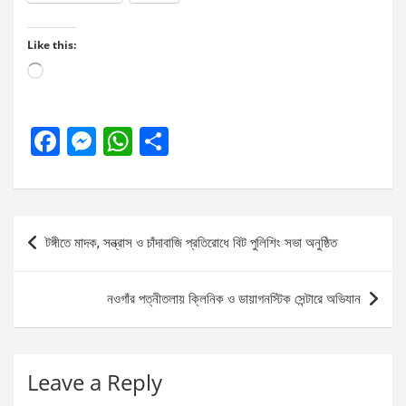
Like this:
Loading…
F
M
W
S
a
es
h
h
ce
se
at
ar
b
n
s
e
Post
টঙ্গীতে মাদক, সন্ত্রাস ও চাঁদাবাজি প্রতিরোধে বিট পুলিশিং সভা অনুষ্ঠিত
o
g
A
navigation
o
er
p
নওগাঁর পত্নীতলায় ক্লিনিক ও ডায়াগনস্টিক সেন্টারে অভিযান
k
p
Leave a Reply