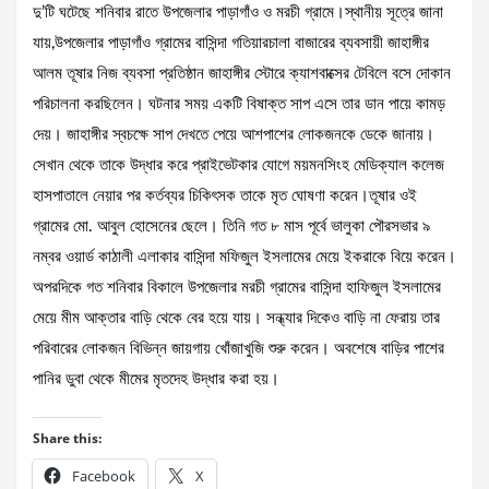
দু’টি ঘটেছে শনিবার রাতে উপজেলার পাড়াগাঁও ও মরচী গ্রামে।স্থানীয় সূত্রে জানা
যায়,উপজেলার পাড়াগাঁও গ্রামের বাসিন্দা গতিয়ারচালা বাজারের ব্যবসায়ী জাহাঙ্গীর
আলম তূষার নিজ ব্যবসা প্রতিষ্ঠান জাহাঙ্গীর স্টোরে ক্যাশবাক্সের টেবিলে বসে দোকান
পরিচালনা করছিলেন। ঘটনার সময় একটি বিষাক্ত সাপ এসে তার ডান পায়ে কামড়
দেয়। জাহাঙ্গীর স্বচক্ষে সাপ দেখতে পেয়ে আশপাশের লোকজনকে ডেকে জানায়।
সেখান থেকে তাকে উদ্ধার করে প্রাইভেটকার যোগে ময়মনসিংহ মেডিক্যাল কলেজ
হাসপাতালে নেয়ার পর কর্তব্যর চিকিৎসক তাকে মৃত ঘোষণা করেন।তূষার ওই
গ্রামের মো. আবুল হোসেনের ছেলে। তিনি গত ৮ মাস পূর্বে ভালুকা পৌরসভার ৯
নম্বর ওয়ার্ড কাঠালী এলাকার বাসিন্দা মফিজুল ইসলামের মেয়ে ইকরাকে বিয়ে করেন।
অপরদিকে গত শনিবার বিকালে উপজেলার মরচী গ্রামের বাসিন্দা হাফিজুল ইসলামের
মেয়ে মীম আক্তার বাড়ি থেকে বের হয়ে যায়। সন্ধ্যার দিকেও বাড়ি না ফেরায় তার
পরিবারের লোকজন বিভিন্ন জায়গায় খোঁজাখুজি শুরু করেন। অবশেষে বাড়ির পাশের
পানির ডুবা থেকে মীমের মৃতদেহ উদ্ধার করা হয়।
Share this:
Facebook
X