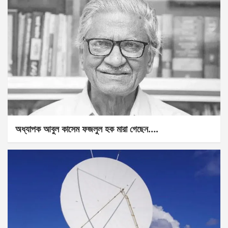
অধ্যাপক আবুল কাসেম ফজলুল হক মারা গেছেন….