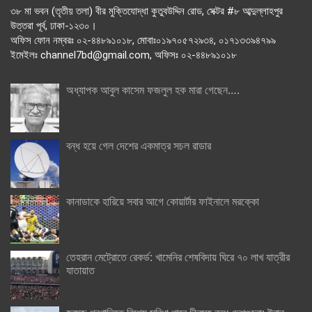
৩৮ মা ভবন (তৃতীয় তলা) বীর মুক্তিযোদ্ধা কুতুবউদ্দিন রোড, সেক্টর #৮ আব্দুল্লাহপুর
উত্তরা পূর্ব, ঢাকা-১২৩০।
অফিস ফোন নম্বরঃ ০২-৪৪৮৯১০১৮, মোবাঃ০১৯৭০৫৭২৯৩৪, ০১৭১৩৩৯৪৭৯৯
ইমেইলঃ channel7bd@gmail.com, অফিসঃ ০২-৪৪৮৯১০১৮
অধ্যাপক আবুল কাসেম ফজলুল হক মারা গেছেন….
বন্ধ হয়ে গেল দেশের একমাত্র সচল রাডার
কানাডাকে হারিয়ে সবার আগে কোয়ার্টার ফাইনালে মরক্কো
তেহরান মেট্রোতে রেকর্ড: খামেনির শেষবিদায় ঘিরে ৭০ লাখ যাত্রীর
যাতায়াত