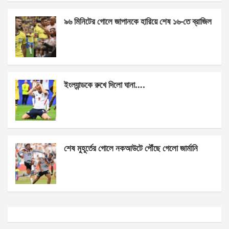
k
p
৯৬ মিনিটের গোলে জাপানকে হারিয়ে শেষ ১৬-তে ব্রাজিল
ইংল্যান্ডকে রুখে দিলো ঘানা….
শেষ মুহূর্তের গোলে নকআউটে পৌঁছে গেলো জার্মানি