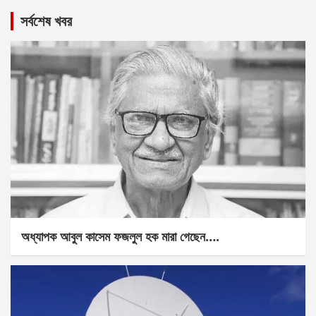
সর্বশেষ খবর
অধ্যাপক আবুল কাসেম ফজলুল হক মারা গেছেন….