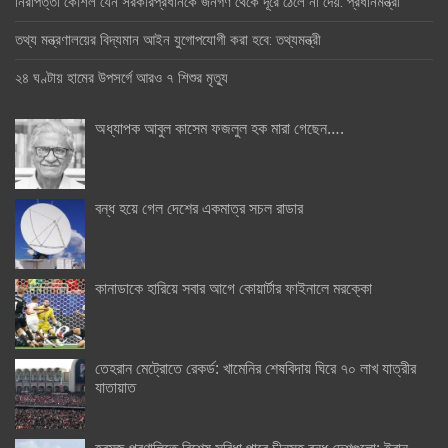
নিরাপত্তা কৌশল যেন সরকারপ্রধানকে জনগণ থেকে দূরে ঠেলে না দেয়: প্রধানমন্ত্রী
তথ্য মন্ত্রণালয়ের বিদ্যমান আইন যুগোপযোগী করা হবে: তথ্যমন্ত্রী
২৪ ঘণ্টায় হামের উপসর্গে আরও ৭ শিশুর মৃত্যু
অধ্যাপক আবুল কাসেম ফজলুল হক মারা গেছেন….
বন্ধ হয়ে গেল দেশের একমাত্র সচল রাডার
কানাডাকে হারিয়ে সবার আগে কোয়ার্টার ফাইনালে মরক্কো
তেহরান মেট্রোতে রেকর্ড: খামেনির শেষবিদায় ঘিরে ৭০ লাখ যাত্রীর
যাতায়াত
হরমুজ প্রণালিতে বিশেষ সুবিধা পাবে চীনসহ বন্ধু দেশগুলো: ইরান