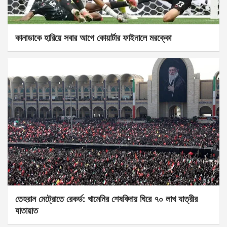
কানাডাকে হারিয়ে সবার আগে কোয়ার্টার ফাইনালে মরক্কো
তেহরান মেট্রোতে রেকর্ড: খামেনির শেষবিদায় ঘিরে ৭০ লাখ যাত্রীর
যাতায়াত