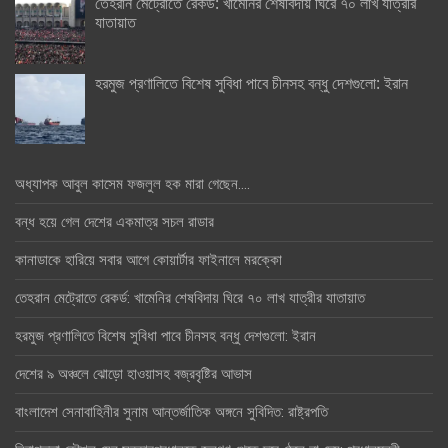
তেহরান মেট্রোতে রেকর্ড: খামেনির শেষবিদায় ঘিরে ৭০ লাখ যাত্রীর
যাতায়াত
হরমুজ প্রণালিতে বিশেষ সুবিধা পাবে চীনসহ বন্ধু দেশগুলো: ইরান
অধ্যাপক আবুল কাসেম ফজলুল হক মারা গেছেন….
বন্ধ হয়ে গেল দেশের একমাত্র সচল রাডার
কানাডাকে হারিয়ে সবার আগে কোয়ার্টার ফাইনালে মরক্কো
তেহরান মেট্রোতে রেকর্ড: খামেনির শেষবিদায় ঘিরে ৭০ লাখ যাত্রীর যাতায়াত
হরমুজ প্রণালিতে বিশেষ সুবিধা পাবে চীনসহ বন্ধু দেশগুলো: ইরান
দেশের ৯ অঞ্চলে ঝোড়ো হাওয়াসহ বজ্রবৃষ্টির আভাস
বাংলাদেশ সেনাবাহিনীর সুনাম আন্তর্জাতিক অঙ্গনে সুবিদিত: রাষ্ট্রপতি