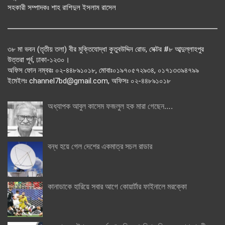
সহকারী সম্পাদকঃ শাহ রাশিদুল ইসলাম রাসেল
৩৮ মা ভবন (তৃতীয় তলা) বীর মুক্তিযোদ্ধা কুতুবউদ্দিন রোড, সেক্টর #৮ আব্দুল্লাহপুর
উত্তরা পূর্ব, ঢাকা-১২৩০।
অফিস ফোন নম্বরঃ ০২-৪৪৮৯১০১৮, মোবাঃ০১৯৭০৫৭২৯৩৪, ০১৭১৩৩৯৪৭৯৯
ইমেইলঃ channel7bd@gmail.com, অফিসঃ ০২-৪৪৮৯১০১৮
অধ্যাপক আবুল কাসেম ফজলুল হক মারা গেছেন….
বন্ধ হয়ে গেল দেশের একমাত্র সচল রাডার
কানাডাকে হারিয়ে সবার আগে কোয়ার্টার ফাইনালে মরক্কো