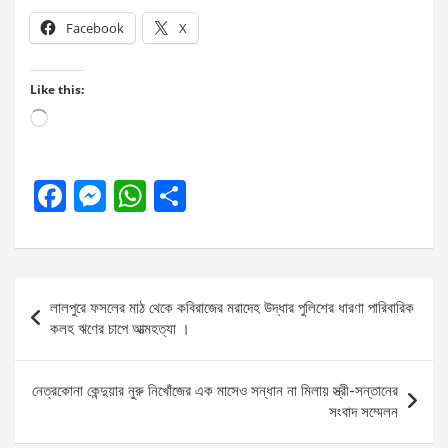
Facebook
X
Like this:
Loading…
F
M
W
S
a
es
h
h
ce
se
at
ar
b
n
s
e
Post
লালপুরে ফসলের মাঠ থেকে কবিরাজের মরাদেহ উদ্ধার পুলিশের ধারণা পারিবারিক
o
g
A
navigation
কলহ ঋণের চাপে আত্মহত্যা ।
o
er
p
k
p
নেত্রকোনা কেন্দুয়ার নুরু নিখোঁজের এক মাসেও সন্ধান না মিলায় স্ত্রী-সন্তানের
সংবাদ সম্মেলন