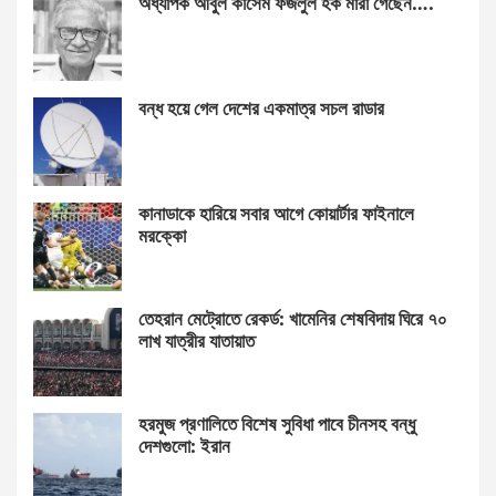
অধ্যাপক আবুল কাসেম ফজলুল হক মারা গেছেন….
বন্ধ হয়ে গেল দেশের একমাত্র সচল রাডার
কানাডাকে হারিয়ে সবার আগে কোয়ার্টার ফাইনালে
মরক্কো
তেহরান মেট্রোতে রেকর্ড: খামেনির শেষবিদায় ঘিরে ৭০
লাখ যাত্রীর যাতায়াত
হরমুজ প্রণালিতে বিশেষ সুবিধা পাবে চীনসহ বন্ধু
দেশগুলো: ইরান