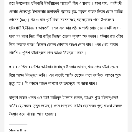
রাতে উপজেলার হবিরবাড়ী ইউনিয়নের আমতলী শিল্প এলাকায়। জানা যায়, নরসিংদী
জেলার দৌলতপুর উপজেলার মনোহরদী গ্রামের মৃত: আব্দুল বারেক মিয়ার ছেলে আমির
হোসেন (৪০)। গত ৩ মাস পূর্বে ঢাকা-ময়মনসিংহ মহাসড়কের পাশে উপজেলার
হবিরবাড়ী ইউনিয়নের আমতলী নামক এলাকায় জনৈক গাজী হোসেনের একটি আধা-
পাকা ঘর ভাড়া নিয়ে দিবা রাত্রি ডিজেল তেলের ব্যবসা শুরু করেন। ঘটনার রাত ৩টার
দিকে অজ্ঞাত কারণে ডিজেল তেলের দোকানে আগুন লেগে যায়। খবর পেয়ে ফায়ার
সার্ভিস ও পুলিশ ঘটনাস্থলে গিয়ে আগুন নিয়ন্ত্রণে আনে।
ফায়ার সার্ভিসের স্টেশন অফিসার সিরাজুল ইসলাম জানান, খবর পেয়ে ঘটনা স্থলে
গিয়ে আগুন নিয়ন্ত্রণে আনি। এর আগেই আমির হোসেন নামে ব্যক্তি আগুনে পুড়ে
মৃত্যু হয়। কি কারনে আগুন লাগলো তা তদন্তের পর জানা যাবে।
ভালুকা মডেল থানার এস আই আমিনুল ইসলাম জানান, আগুনে পুড়ে ঘটনাস্থলেই
আমির হোসেনের মৃত্যু হয়েছে। তেল বিক্রেতা আমির হোসেনের পুড়ে যাওয়া মরদেহ
উদ্ধার করে থানায় আনা হয়েছে।
Share this: