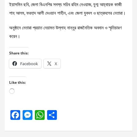
ইয়াসমিন ছবি, জেলা বিএনপির সদস্য সচিব রহিম নেওয়াজ, যুগ্ম আহ্বায়ক কাজী
শাহ আলম, ফরহাদ আলী দেওয়ান শাহীন, এবং জেলা যুবদল ও ছাত্রদলের নেতারা।
অনুষ্ঠানে নেতারা প্রয়াত নেয়ামত উল্লাহ নান্নুর রাজনৈতিক অবদান ও স্মৃতিচারণ
করেন।
Share this:
Facebook
X
Like this:
Loading…
F
M
W
S
a
es
h
h
ce
se
at
ar