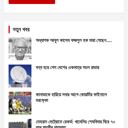
নতুন খবর
অধ্যাপক আবুল কাসেম ফজলুল হক মারা গেছেন….
বন্ধ হয়ে গেল দেশের একমাত্র সচল রাডার
কানাডাকে হারিয়ে সবার আগে কোয়ার্টার ফাইনালে
মরক্কো
তেহরান মেট্রোতে রেকর্ড: খামেনির শেষবিদায় ঘিরে ৭০
লাখ যাত্রীর যাতায়াত