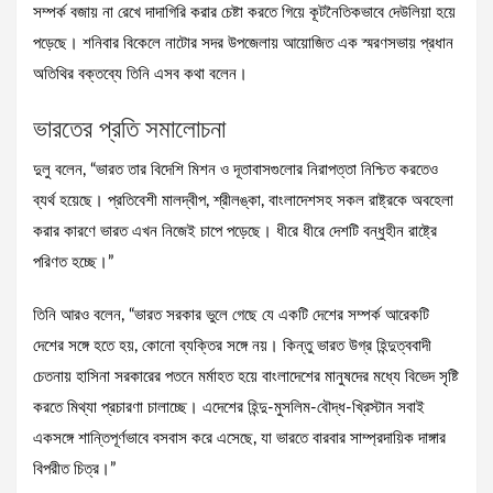
সম্পর্ক বজায় না রেখে দাদাগিরি করার চেষ্টা করতে গিয়ে কূটনৈতিকভাবে দেউলিয়া হয়ে
পড়েছে। শনিবার বিকেলে নাটোর সদর উপজেলায় আয়োজিত এক স্মরণসভায় প্রধান
অতিথির বক্তব্যে তিনি এসব কথা বলেন।
ভারতের প্রতি সমালোচনা
দুলু বলেন, “ভারত তার বিদেশি মিশন ও দূতাবাসগুলোর নিরাপত্তা নিশ্চিত করতেও
ব্যর্থ হয়েছে। প্রতিবেশী মালদ্বীপ, শ্রীলঙ্কা, বাংলাদেশসহ সকল রাষ্ট্রকে অবহেলা
করার কারণে ভারত এখন নিজেই চাপে পড়েছে। ধীরে ধীরে দেশটি বন্ধুহীন রাষ্ট্রে
পরিণত হচ্ছে।”
তিনি আরও বলেন, “ভারত সরকার ভুলে গেছে যে একটি দেশের সম্পর্ক আরেকটি
দেশের সঙ্গে হতে হয়, কোনো ব্যক্তির সঙ্গে নয়। কিন্তু ভারত উগ্র হিন্দুত্ববাদী
চেতনায় হাসিনা সরকারের পতনে মর্মাহত হয়ে বাংলাদেশের মানুষদের মধ্যে বিভেদ সৃষ্টি
করতে মিথ্যা প্রচারণা চালাচ্ছে। এদেশের হিন্দু-মুসলিম-বৌদ্ধ-খ্রিস্টান সবাই
একসঙ্গে শান্তিপূর্ণভাবে বসবাস করে এসেছে, যা ভারতে বারবার সাম্প্রদায়িক দাঙ্গার
বিপরীত চিত্র।”