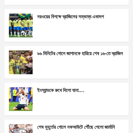
a
es
h
h
ce
se
at
ar
নরওয়ের বিপক্ষে ব্রাজিলের সম্ভাব্য একাদশ
b
n
s
e
o
g
A
o
er
p
k
p
৯৬ মিনিটের গোলে জাপানকে হারিয়ে শেষ ১৬-তে ব্রাজিল
ইংল্যান্ডকে রুখে দিলো ঘানা….
শেষ মুহূর্তের গোলে নকআউটে পৌঁছে গেলো জার্মানি