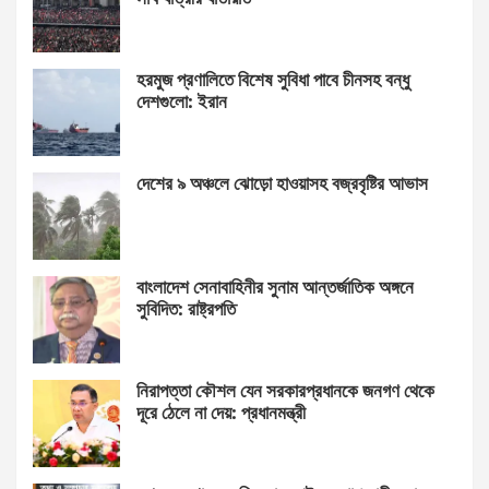
হরমুজ প্রণালিতে বিশেষ সুবিধা পাবে চীনসহ বন্ধু
দেশগুলো: ইরান
দেশের ৯ অঞ্চলে ঝোড়ো হাওয়াসহ বজ্রবৃষ্টির আভাস
বাংলাদেশ সেনাবাহিনীর সুনাম আন্তর্জাতিক অঙ্গনে
সুবিদিত: রাষ্ট্রপতি
নিরাপত্তা কৌশল যেন সরকারপ্রধানকে জনগণ থেকে
দূরে ঠেলে না দেয়: প্রধানমন্ত্রী