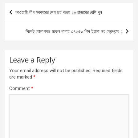
b
n
s
e
Post
আওয়ামী লীগ সরকারের শেষ ছয় বছরে ১৯ হাজারের বেশি খুন
o
g
A
navigation
o
er
p
সিলেট গোলাপগঞ্জ মডেল থানায় ৩৭৫৫০ পিস ইয়াবা সহ গ্রেপ্তার ২
k
p
Leave a Reply
Your email address will not be published.
Required fields
are marked
*
Comment
*