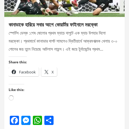
কানাডাকে হারিয়ে সবার আগে কোয়ার্টার ফাইনালে মরক্কো
স্পোর্টস ডেস্ক :শেষ ষোলোর প্রথম ম্যাচে দাপুটে এক ম্যাচ উপহার দিলো
মরক্কো। প্রথমার্ধে কানাডার দাপট সামলেও দ্বিতীয়ার্ধে আক্রমণাত্মক খেলায় ৩-০
গোলের জয় তুলে নিয়েছে আটলাস লায়ন্স। এই জয়ে টুর্নামেন্টের প্রথম…
Share this:
Facebook
X
Like this:
Loading…
F
M
W
S