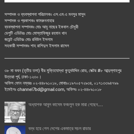
সম্পাদক ও ব্যবস্থাপনা পরিচালকঃ এস.এম.এ মনসুর মাসুদ
সম্পাদক ও প্রকাশকঃ কামরুননাহার
ব্যবস্থাপনা সম্পাদকঃ মোঃ আবু নাছের ইকবাল চৌধুরী
ডেপুটি এডিটরঃ মোঃ মোস্তাফিজুর রহমান খান
জয়েন্ট এডিটরঃ মোঃ রবিউল ইসলাম
সহকারী সম্পাদকঃ শাহ রাশিদুল ইসলাম রাসেল
৩৮ মা ভবন (তৃতীয় তলা) বীর মুক্তিযোদ্ধা কুতুবউদ্দিন রোড, সেক্টর #৮ আব্দুল্লাহপুর
উত্তরা পূর্ব, ঢাকা-১২৩০।
অফিস ফোন নম্বরঃ ০২-৪৪৮৯১০১৮, মোবাঃ০১৯৭০৫৭২৯৩৪, ০১৭১৩৩৯৪৭৯৯
ইমেইলঃ channel7bd@gmail.com, অফিসঃ ০২-৪৪৮৯১০১৮
অধ্যাপক আবুল কাসেম ফজলুল হক মারা গেছেন….
বন্ধ হয়ে গেল দেশের একমাত্র সচল রাডার