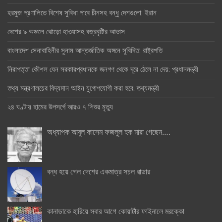
হরমুজ প্রণালিতে বিশেষ সুবিধা পাবে চীনসহ বন্ধু দেশগুলো: ইরান
দেশের ৯ অঞ্চলে ঝোড়ো হাওয়াসহ বজ্রবৃষ্টির আভাস
বাংলাদেশ সেনাবাহিনীর সুনাম আন্তর্জাতিক অঙ্গনে সুবিদিত: রাষ্ট্রপতি
নিরাপত্তা কৌশল যেন সরকারপ্রধানকে জনগণ থেকে দূরে ঠেলে না দেয়: প্রধানমন্ত্রী
তথ্য মন্ত্রণালয়ের বিদ্যমান আইন যুগোপযোগী করা হবে: তথ্যমন্ত্রী
২৪ ঘণ্টায় হামের উপসর্গে আরও ৭ শিশুর মৃত্যু
অধ্যাপক আবুল কাসেম ফজলুল হক মারা গেছেন….
বন্ধ হয়ে গেল দেশের একমাত্র সচল রাডার
কানাডাকে হারিয়ে সবার আগে কোয়ার্টার ফাইনালে মরক্কো