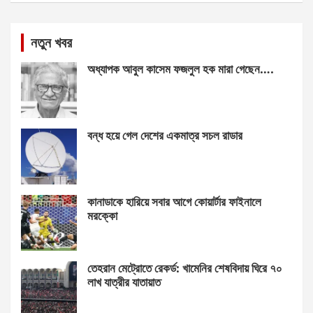
নতুন খবর
অধ্যাপক আবুল কাসেম ফজলুল হক মারা গেছেন….
বন্ধ হয়ে গেল দেশের একমাত্র সচল রাডার
কানাডাকে হারিয়ে সবার আগে কোয়ার্টার ফাইনালে
মরক্কো
তেহরান মেট্রোতে রেকর্ড: খামেনির শেষবিদায় ঘিরে ৭০
লাখ যাত্রীর যাতায়াত