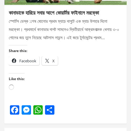
কানাডাকে হারিয়ে সবার আগে কোয়ার্টার ফাইনালে মরক্কো
স্পোর্টস ডেস্ক :শেষ ষোলোর প্রথম ম্যাচে দাপুটে এক ম্যাচ উপহার দিলো
মরক্কো। প্রথমার্ধে কানাডার দাপট সামলেও দ্বিতীয়ার্ধে আক্রমণাত্মক খেলায় ৩-০
গোলের জয় তুলে নিয়েছে আটলাস লায়ন্স। এই জয়ে টুর্নামেন্টের প্রথম…
Share this:
Facebook
X
Like this:
Loading…
F
M
W
S
a
es
h
h
ce
se
at
ar