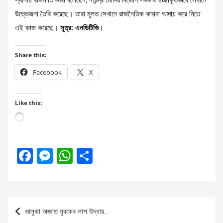
স্থানীয় রাজনীতিবিদরা বলেছেন, নরেন্দ্র মোদির বিজেপি সরকার ইচ্ছাকৃতভাবে সেখানে
উত্তেজনা তৈরি করেছে। তারা মূলত সেখানে রাজনৈতিক ফায়দা আদায় করে নিতে
এই কাজ করেছে।
সূত্র: এনডিটিভি
।
Share this:
Facebook
X
Like this:
Loading…
F
M
W
S
a
es
h
h
ce
se
at
ar
b
n
s
e
Post
ভালুকা অজ্ঞাত যুবকের লাশ উদ্ধার…
o
g
A
navigation