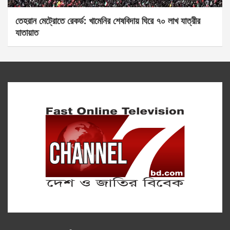
তেহরান মেট্রোতে রেকর্ড: খামেনির শেষবিদায় ঘিরে ৭০ লাখ যাত্রীর
যাতায়াত