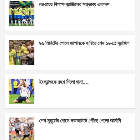
নরওয়ের বিপক্ষে ব্রাজিলের সম্ভাব্য একাদশ
b
n
s
e
o
g
A
o
er
p
k
p
৯৬ মিনিটের গোলে জাপানকে হারিয়ে শেষ ১৬-তে ব্রাজিল
ইংল্যান্ডকে রুখে দিলো ঘানা….
শেষ মুহূর্তের গোলে নকআউটে পৌঁছে গেলো জার্মানি