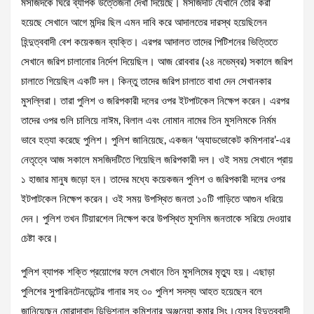
মসজিদকে ঘিরে ব্যাপক উত্তেজনা দেখা দিয়েছে। মসজিদটি যেখানে তৈরি করা
হয়েছে সেখানে আগে মন্দির ছিল এমন দাবি করে আদালতের দারস্থ হয়েছিলেন
হিন্দুত্ববাদী বেশ কয়েকজন ব্যক্তি। এরপর আদালত তাদের পিটিশনের ভিত্তিতে
সেখানে জরিপ চালানোর নির্দেশ দিয়েছিল। আজ রোববার (২৪ নভেম্বর) সকালে জরিপ
চালাতে গিয়েছিল একটি দল। কিন্তু তাদের জরিপ চালাতে বাধা দেন সেখানকার
মুসল্লিরা। তারা পুলিশ ও জরিপকারী দলের ওপর ইটপাটকেল নিক্ষেপ করেন। এরপর
তাদের ওপর গুলি চালিয়ে নাঈম, বিলাল এবং নোমান নামের তিন মুসলিমকে নির্মম
ভাবে হত্যা করেছে পুলিশ। পুলিশ জানিয়েছে, একজন ‘অ্যাডভোকেট কমিশনার’-এর
নেতৃত্বে আজ সকালে মসজিদটিতে গিয়েছিল জরিপকারী দল। ওই সময় সেখানে প্রায়
১ হাজার মানুষ জড়ো হন। তাদের মধ্যে কয়েকজন পুলিশ ও জরিপকারী দলের ওপর
ইটপাটকেল নিক্ষেপ করেন। ওই সময় উপস্থিত জনতা ১০টি গাড়িতে আগুন ধরিয়ে
দেন। পুলিশ তখন টিয়ারশেল নিক্ষেপ করে উপস্থিত মুসলিম জনতাকে সরিয়ে দেওয়ার
চেষ্টা করে।
পুলিশ ব্যাপক শক্তি প্রয়োগের ফলে সেখানে তিন মুসলিমের মৃত্যু হয়। এছাড়া
পুলিশের সুপারিনটেনডেন্টের গানার সহ ৩০ পুলিশ সদস্য আহত হয়েছেন বলে
জানিয়েছেন মোরাদাবাদ ডিভিশনাল কমিশনার অঞ্জনেয়া কুমার সিং।যেসব হিন্দুত্ববাদী