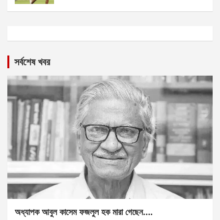
সর্বশেষ খবর
অধ্যাপক আবুল কাসেম ফজলুল হক মারা গেছেন….