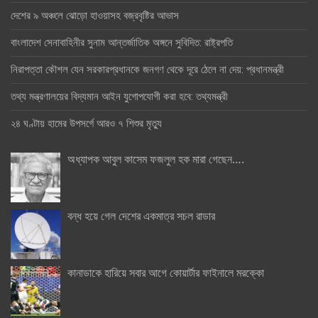
দেশের ৯ অঞ্চলে ঝোড়ো হাওয়াসহ বজ্রবৃষ্টির আভাস
বাংলাদেশ সেনাবাহিনীর সুনাম আন্তর্জাতিক অঙ্গনে সুবিদিত: রাষ্ট্রপতি
নিরাপত্তা কৌশল যেন সরকারপ্রধানকে জনগণ থেকে দূরে ঠেলে না দেয়: প্রধানমন্ত্রী
তথ্য মন্ত্রণালয়ের বিদ্যমান আইন যুগোপযোগী করা হবে: তথ্যমন্ত্রী
২৪ ঘণ্টায় হামের উপসর্গে আরও ৭ শিশুর মৃত্যু
অধ্যাপক আবুল কাসেম ফজলুল হক মারা গেছেন….
বন্ধ হয়ে গেল দেশের একমাত্র সচল রাডার
কানাডাকে হারিয়ে সবার আগে কোয়ার্টার ফাইনালে মরক্কো