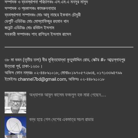
সম্পাদক ও ব্যবস্থাপনা পরিচালকঃ এস.এম.এ মনসুর মাসুদ
সম্পাদক ও প্রকাশকঃ কামরুননাহার
ব্যবস্থাপনা সম্পাদকঃ মোঃ আবু নাছের ইকবাল চৌধুরী
ডেপুটি এডিটরঃ মোঃ মোস্তাফিজুর রহমান খান
জয়েন্ট এডিটরঃ মোঃ রবিউল ইসলাম
সহকারী সম্পাদকঃ শাহ রাশিদুল ইসলাম রাসেল
৩৮ মা ভবন (তৃতীয় তলা) বীর মুক্তিযোদ্ধা কুতুবউদ্দিন রোড, সেক্টর #৮ আব্দুল্লাহপুর
উত্তরা পূর্ব, ঢাকা-১২৩০।
অফিস ফোন নম্বরঃ ০২-৪৪৮৯১০১৮, মোবাঃ০১৯৭০৫৭২৯৩৪, ০১৭১৩৩৯৪৭৯৯
ইমেইলঃ channel7bd@gmail.com, অফিসঃ ০২-৪৪৮৯১০১৮
অধ্যাপক আবুল কাসেম ফজলুল হক মারা গেছেন….
বন্ধ হয়ে গেল দেশের একমাত্র সচল রাডার