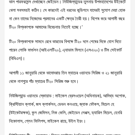
ভাল পারফরমেন্স দেখাচ্ছেন জেইডেন। নিউজিল্যান্ডের তুলনায় উপমহাদেশের উইকেটে
খেলা সবসময়ই কঠিন। সে কারনেই এই ধরনের কন্ডিশনে যাদেরই সুযোগ দেয়া হোক
না কেন তাদের নিজেদের প্রমানের একটি ক্ষেত্র তৈরী হয়। বিশেষ করে আগামী বছর
টি২০ বিশ্বকাপকে আমাদের বিবেচনায় নিতেই হচ্ছে।’
টি২০ বিশ্বকাপকে সামনে রেখে ভারতের বিপক্ষে টি২০ দলে শেষের দিকে যোগ দিতে
পারেন লোকি ফার্গুসন (আইএলটি২০), এ্যাডাম মিলনে (এসএ২০) ও টিম সেইফার্ট
(বিবিএল)।
আগামী ১১ জানুয়ারি থেকে ভাদোদরায় তিন ম্যাচের ওয়ানডে সিরিজ ও ২১ জানুয়ারি
থেকে নাগপুরে পাঁচ ম্যাচের টি২০ সিরিজ শুরু হবে।
নিউজিল্যান্ড ওয়ানডে স্কোয়াড : মাইকেল ব্রেসওয়েল (অধিনায়ক), আদিথ্য অশোক,
ক্রিস্টিয়ান ক্লার্ক, জস ক্লার্কসন, ডেভন কনওয়ে, জ্যাক ফৌকস, মিচেল হে
(উইকেটরক্ষক), কুল জেমিসন, নিক কেলি, জেইডেন লেনক্স, ড্যারিল মিচেল, হেনরি
নিকোলাস, গ্লেন ফিলিপস, মাইকেল রায়ে, উইল ইয়ং।