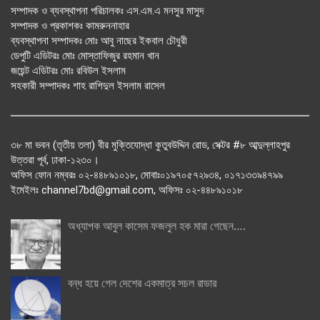
সম্পাদক ও ব্যবস্থাপনা পরিচালকঃ এস.এম.এ মনসুর মাসুদ
সম্পাদক ও প্রকাশকঃ কামরুননাহার
ব্যবস্থাপনা সম্পাদকঃ মোঃ আবু নাছের ইকবাল চৌধুরী
ডেপুটি এডিটরঃ মোঃ মোস্তাফিজুর রহমান খান
জয়েন্ট এডিটরঃ মোঃ রবিউল ইসলাম
সহকারী সম্পাদকঃ শাহ রাশিদুল ইসলাম রাসেল
৩৮ মা ভবন (তৃতীয় তলা) বীর মুক্তিযোদ্ধা কুতুবউদ্দিন রোড, সেক্টর #৮ আব্দুল্লাহপুর
উত্তরা পূর্ব, ঢাকা-১২৩০।
অফিস ফোন নম্বরঃ ০২-৪৪৮৯১০১৮, মোবাঃ০১৯৭০৫৭২৯৩৪, ০১৭১৩৩৯৪৭৯৯
ইমেইলঃ channel7bd@gmail.com, অফিসঃ ০২-৪৪৮৯১০১৮
অধ্যাপক আবুল কাসেম ফজলুল হক মারা গেছেন….
বন্ধ হয়ে গেল দেশের একমাত্র সচল রাডার