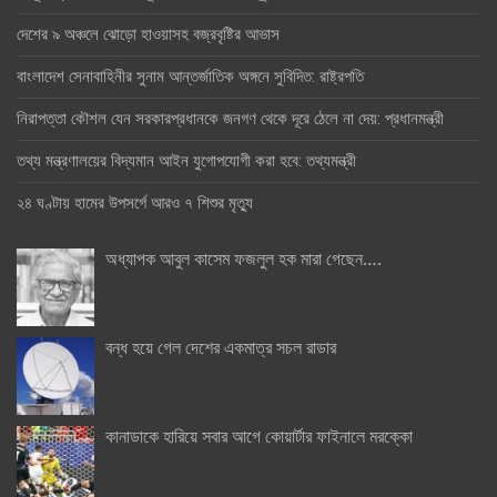
দেশের ৯ অঞ্চলে ঝোড়ো হাওয়াসহ বজ্রবৃষ্টির আভাস
বাংলাদেশ সেনাবাহিনীর সুনাম আন্তর্জাতিক অঙ্গনে সুবিদিত: রাষ্ট্রপতি
নিরাপত্তা কৌশল যেন সরকারপ্রধানকে জনগণ থেকে দূরে ঠেলে না দেয়: প্রধানমন্ত্রী
তথ্য মন্ত্রণালয়ের বিদ্যমান আইন যুগোপযোগী করা হবে: তথ্যমন্ত্রী
২৪ ঘণ্টায় হামের উপসর্গে আরও ৭ শিশুর মৃত্যু
অধ্যাপক আবুল কাসেম ফজলুল হক মারা গেছেন….
বন্ধ হয়ে গেল দেশের একমাত্র সচল রাডার
কানাডাকে হারিয়ে সবার আগে কোয়ার্টার ফাইনালে মরক্কো