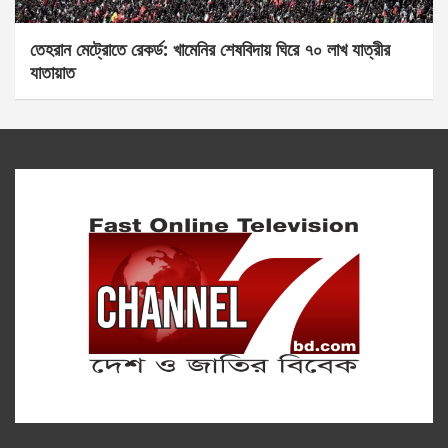
তেহরান মেট্রোতে রেকর্ড: খামেনির শেষবিদায় ঘিরে ৭০ লাখ যাত্রীর
যাতায়াত