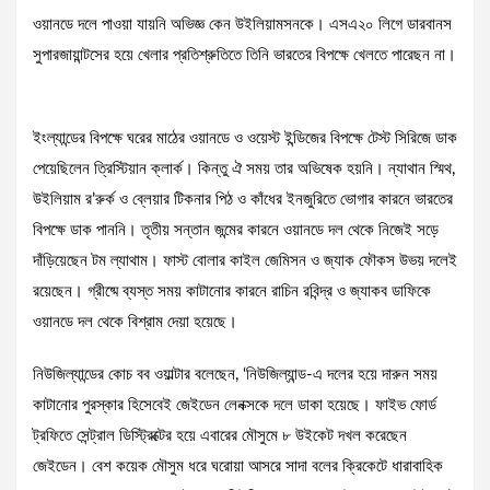
ওয়ানডে দলে পাওয়া যায়নি অভিজ্ঞ কেন উইলিয়ামসনকে। এসএ২০ লিগে ডারবানস
সুপারজায়ান্টসের হয়ে খেলার প্রতিশ্রুতিতে তিনি ভারতের বিপক্ষে খেলতে পারেছন না।
ইংল্যান্ডের বিপক্ষে ঘরের মাঠের ওয়ানডে ও ওয়েস্ট ইন্ডিজের বিপক্ষে টেস্ট সিরিজে ডাক
পেয়েছিলেন ত্রিস্টিয়ান ক্লার্ক। কিন্তু ঐ সময় তার অভিষেক হয়নি। ন্যাথান স্মিথ,
উইলিয়াম র’রুর্ক ও ব্লেয়ার টিকনার পিঠ ও কাঁধের ইনজুরিতে ভোগার কারনে ভারতের
বিপক্ষে ডাক পাননি। তৃতীয় সন্তান জন্মের কারনে ওয়ানডে দল থেকে নিজেই সড়ে
দাঁড়িয়েছেন টম ল্যাথাম। ফাস্ট বোলার কাইল জেমিসন ও জ্যাক ফৌকস উভয় দলেই
রয়েছেন। গ্রীষ্মে ব্যস্ত সময় কাটানোর কারনে রাচিন রবিন্দ্র ও জ্যাকব ডাফিকে
ওয়ানডে দল থেকে বিশ্রাম দেয়া হয়েছে।
নিউজিল্যান্ডের কোচ বব ওয়াল্টার বলেছেন, ‘নিউজিল্যান্ড-এ দলের হয়ে দারুন সময়
কাটানোর পুরস্কার হিসেবেই জেইডেন লেনক্সকে দলে ডাকা হয়েছে। ফাইভ ফোর্ড
ট্রফিতে সেন্ট্রাল ডিস্ট্রিক্টের হয়ে এবারের মৌসুমে ৮ উইকেট দখল করেছেন
জেইডেন। বেশ কয়েক মৌসুম ধরে ঘরোয়া আসরে সাদা বলের ক্রিকেটে ধারাবাহিক