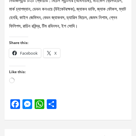
নিউজিল্যান্ড টি২০ স্কোয়াড : মিচেল স্যান্টনার (অধিনায়ক), মাইকেল ব্রেসওয়েল,
মার্ক চ্যাপম্যান, ডেভন কনওয়ে (উইকেটরক্ষক), জ্যাকব ডাফি, জ্যাক ফৌকস, ম্যাট
হেনরি, কাইল জেমিসন, বেভন জ্যাকবস, ড্যারিল মিচেল, জেমস নিশাম, গ্লেন
ফিলিপস, রাচিন রবিন্দ্র, টিম রবিনসন, ইশ সোদি।
Share this:
Facebook
X
Like this:
Loading…
F
M
W
S
a
es
h
h
ce
se
at
ar
b
n
s
e
Post