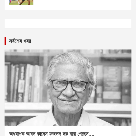
সর্বশেষ খবর
অধ্যাপক আবুল কাসেম ফজলুল হক মারা গেছেন….