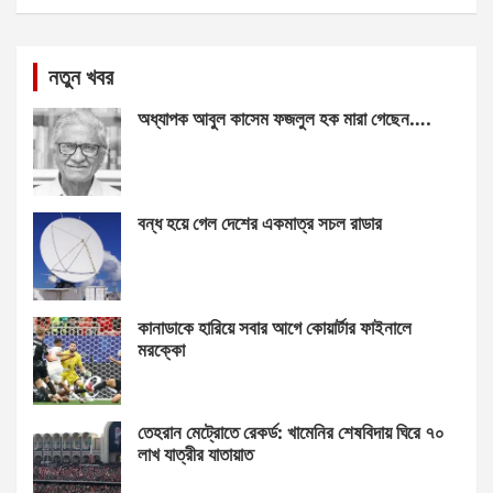
নতুন খবর
অধ্যাপক আবুল কাসেম ফজলুল হক মারা গেছেন….
বন্ধ হয়ে গেল দেশের একমাত্র সচল রাডার
কানাডাকে হারিয়ে সবার আগে কোয়ার্টার ফাইনালে
মরক্কো
তেহরান মেট্রোতে রেকর্ড: খামেনির শেষবিদায় ঘিরে ৭০
লাখ যাত্রীর যাতায়াত