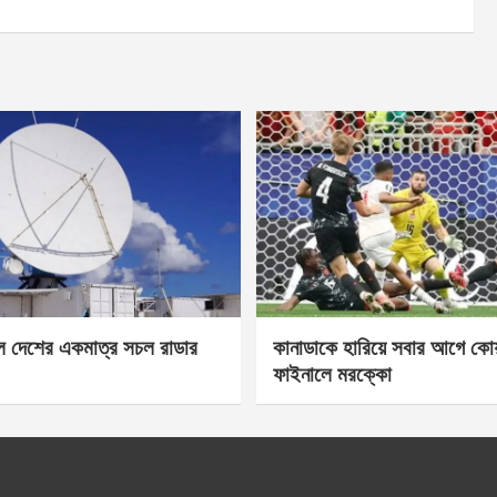
েল দেশের একমাত্র সচল রাডার
কানাডাকে হারিয়ে সবার আগে কোয়া
ফাইনালে মরক্কো