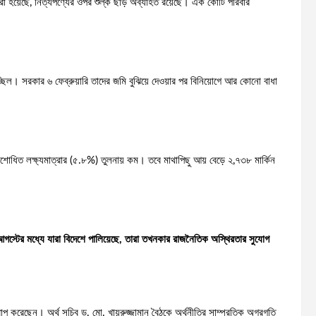
গিত করা হয়েছে, নিত্যপণ্যের ওপর শুল্ক ছাড় অব্যাহত রয়েছে। এক কোটি পরিবার
চ্ছিল। সরকার ৬ ফেব্রুয়ারি তাদের জমি বুঝিয়ে দেওয়ার পর বিনিয়োগে আর কোনো বাধা
োধিত লক্ষ্যমাত্রার (৫.৮%) তুলনায় কম। তবে মাথাপিছু আয় বেড়ে ২,৭৩৮ মার্কিন
স্টের মধ্যে যারা বিদেশে পালিয়েছে, তারা তখনকার রাজনৈতিক অস্থিরতার সুযোগ
বারোপ করেছেন। অর্থ সচিব ড. মো. খায়রুজ্জামান বৈঠকে অর্থনীতির সাম্প্রতিক অগ্রগতি