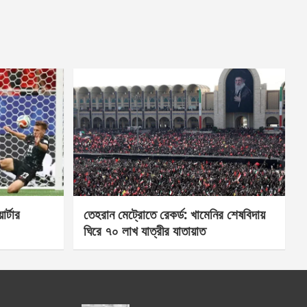
র্টার
তেহরান মেট্রোতে রেকর্ড: খামেনির শেষবিদায়
ঘিরে ৭০ লাখ যাত্রীর যাতায়াত