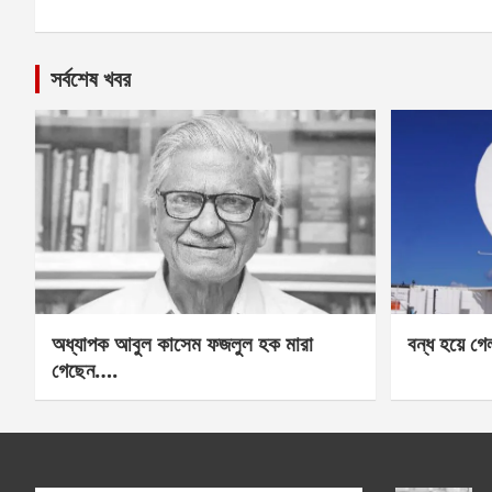
সর্বশেষ খবর
অধ্যাপক আবুল কাসেম ফজলুল হক মারা
বন্ধ হয়ে গ
গেছেন….