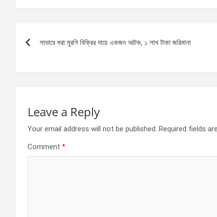
ce
se
at
ar
b
n
s
e
Post
o
g
A
সাভারে মরা মুরগি বিক্রির দায়ে একজন আটক, ১ লাখ টাকা জরিমানা
navigation
o
er
p
k
p
Leave a Reply
Your email address will not be published.
Required fields a
Comment
*