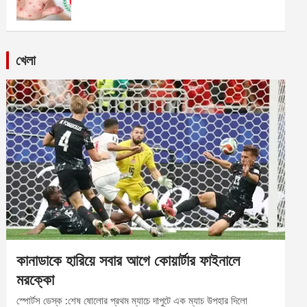
খেলা
কানাডাকে হারিয়ে সবার আগে কোয়ার্টার ফাইনালে
মরক্কো
স্পোর্টস ডেস্ক :শেষ ষোলোর প্রথম ম্যাচে দাপুটে এক ম্যাচ উপহার দিলো