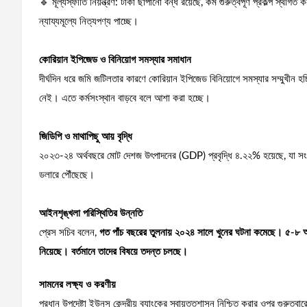
🔹 মূল্যস্ফীতি নিয়ন্ত্রণ: টাকা ছাপানো বন্ধ রয়েছে, কম গুরুত্বপূর্ণ প্রকল্প স্থ
ন্যায্যমূল্যে নিত্যপণ্য পাচ্ছে।
কোরিয়ান ইপিজেড ও বিনিয়োগ সমস্যার সমাধান
দীর্ঘদিন ধরে জমি জটিলতার কারণে কোরিয়ান ইপিজেড বিনিয়োগে সমস্যার সম্মুখীন হ
নেই। এতে কর্মসংস্থান বাড়বে বলে আশা করা হচ্ছে।
জিডিপি ও মাথাপিছু আয় বৃদ্ধি
২০২৩-২৪ অর্থবছরে মোট দেশজ উৎপাদনের (GDP) প্রবৃদ্ধি ৪.২২% হয়েছে, যা সংশ
ডলারে পৌঁছেছে।
আইনশৃঙ্খলা পরিস্থিতির উন্নতি
প্রেস সচিব বলেন,
গত পাঁচ বছরের তুলনায় ২০২৪ সালে খুনের ঘটনা কমেছে। ৫-৮ আগ
নিয়েছে। বর্তমানে তাদের বিষয়ে তদন্ত চলছে।
সামনের লক্ষ্য ও করণীয়
প্রধান উপদেষ্টা ইউনূস কেন্দ্রীয় ব্যাংকের স্বায়ত্তশাসন নিশ্চিত করার ওপর গুরুত্