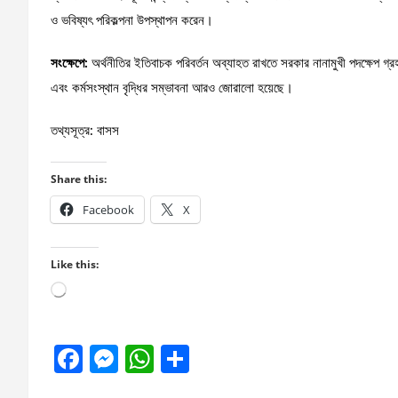
ও ভবিষ্যৎ পরিকল্পনা উপস্থাপন করেন।
সংক্ষেপে:
অর্থনীতির ইতিবাচক পরিবর্তন অব্যাহত রাখতে সরকার নানামুখী পদক্ষেপ গ্রহণ 
এবং কর্মসংস্থান বৃদ্ধির সম্ভাবনা আরও জোরালো হয়েছে।
তথ্যসূত্র: বাসস
Share this:
Facebook
X
Like this:
Loading…
F
M
W
S
a
es
h
h