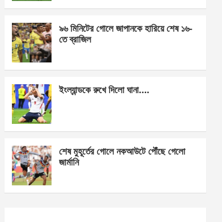
o
er
p
k
p
৯৬ মিনিটের গোলে জাপানকে হারিয়ে শেষ ১৬-
তে ব্রাজিল
ইংল্যান্ডকে রুখে দিলো ঘানা….
শেষ মুহূর্তের গোলে নকআউটে পৌঁছে গেলো
জার্মানি