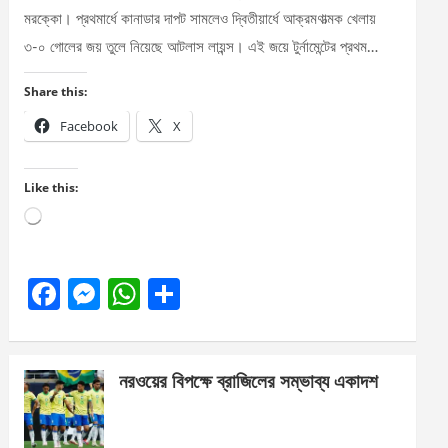
মরক্কো। প্রথমার্ধে কানাডার দাপট সামলেও দ্বিতীয়ার্ধে আক্রমণাত্মক খেলায়
৩-০ গোলের জয় তুলে নিয়েছে আটলাস লায়ন্স। এই জয়ে টুর্নামেন্টের প্রথম…
Share this:
Facebook
X
Like this:
Loading…
F
M
W
S
a
es
h
h
ce
se
at
ar
নরওয়ের বিপক্ষে ব্রাজিলের সম্ভাব্য একাদশ
b
n
s
e
o
g
A