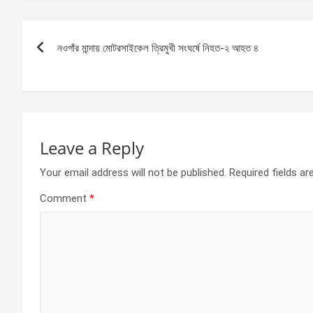
ce
se
at
ar
b
n
s
e
Post
o
g
A
নওগাঁর মান্দায় মোটরসাইকেল ত্রিমুখী সংঘর্ষে নিহত-২ আহত ৪
navigation
o
er
p
k
p
Leave a Reply
Your email address will not be published.
Required fields a
Comment
*