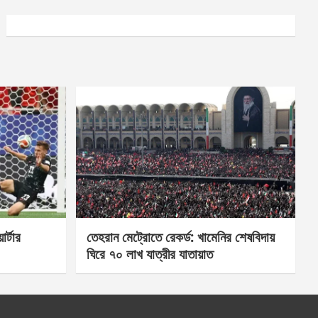
র্টার
তেহরান মেট্রোতে রেকর্ড: খামেনির শেষবিদায়
ঘিরে ৭০ লাখ যাত্রীর যাতায়াত