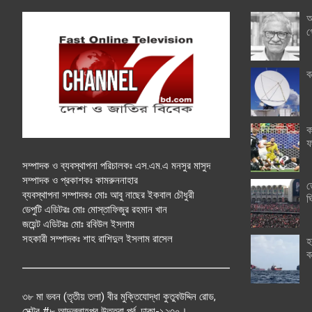
অ
গ
ব
ক
ফ
সম্পাদক ও ব্যবস্থাপনা পরিচালকঃ এস.এম.এ মনসুর মাসুদ
সম্পাদক ও প্রকাশকঃ কামরুননাহার
ত
ব্যবস্থাপনা সম্পাদকঃ মোঃ আবু নাছের ইকবাল চৌধুরী
ঘ
ডেপুটি এডিটরঃ মোঃ মোস্তাফিজুর রহমান খান
জয়েন্ট এডিটরঃ মোঃ রবিউল ইসলাম
সহকারী সম্পাদকঃ শাহ রাশিদুল ইসলাম রাসেল
হ
ব
৩৮ মা ভবন (তৃতীয় তলা) বীর মুক্তিযোদ্ধা কুতুবউদ্দিন রোড,
সেক্টর #৮ আব্দুল্লাহপুর উত্তরা পূর্ব, ঢাকা-১২৩০।