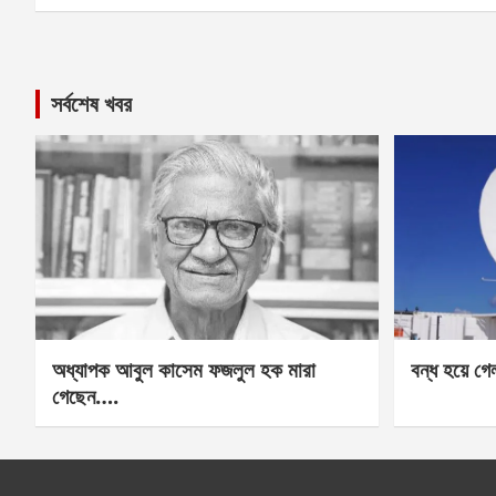
সর্বশেষ খবর
অধ্যাপক আবুল কাসেম ফজলুল হক মারা
বন্ধ হয়ে গ
গেছেন….