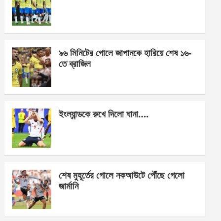
o
g
A
o
er
p
k
p
৯৬ মিনিটের গোলে জাপানকে হারিয়ে শেষ ১৬-
তে ব্রাজিল
ইংল্যান্ডকে রুখে দিলো ঘানা….
শেষ মুহূর্তের গোলে নকআউটে পৌঁছে গেলো
জার্মানি