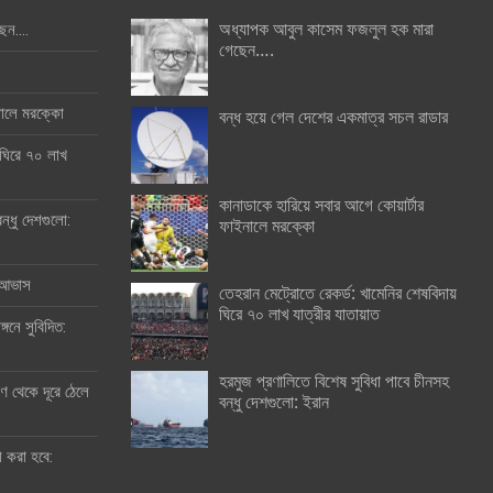
অধ্যাপক আবুল কাসেম ফজলুল হক মারা
ছেন….
গেছেন….
ইনালে মরক্কো
বন্ধ হয়ে গেল দেশের একমাত্র সচল রাডার
 ঘিরে ৭০ লাখ
কানাডাকে হারিয়ে সবার আগে কোয়ার্টার
ন্ধু দেশগুলো:
ফাইনালে মরক্কো
র আভাস
তেহরান মেট্রোতে রেকর্ড: খামেনির শেষবিদায়
ঘিরে ৭০ লাখ যাত্রীর যাতায়াত
্গনে সুবিদিত:
হরমুজ প্রণালিতে বিশেষ সুবিধা পাবে চীনসহ
 থেকে দূরে ঠেলে
বন্ধু দেশগুলো: ইরান
ী করা হবে: