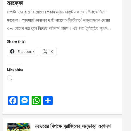
মরক্কো
স্পোর্টস ডেস্ক :শেষ ষোলোর প্রথম ম্যাচে দাপুটে এক ম্যাচ উপহার দিলো
মরক্কো। প্রথমার্ধে কানাডার দাপট সামলেও দ্বিতীয়ার্ধে আক্রমণাত্মক খেলায়
৩-০ গোলের জয় তুলে নিয়েছে আটলাস লায়ন্স। এই জয়ে টুর্নামেন্টের প্রথম…
Share this:
Facebook
X
Like this:
Loading…
F
M
W
S
a
es
h
h
ce
se
at
ar
নরওয়ের বিপক্ষে ব্রাজিলের সম্ভাব্য একাদশ
b
n
s
e