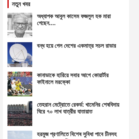
নতুন খবর
অধ্যাপক আবুল কাসেম ফজলুল হক মারা
গেছেন….
বন্ধ হয়ে গেল দেশের একমাত্র সচল রাডার
কানাডাকে হারিয়ে সবার আগে কোয়ার্টার
ফাইনালে মরক্কো
তেহরান মেট্রোতে রেকর্ড: খামেনির শেষবিদায়
ঘিরে ৭০ লাখ যাত্রীর যাতায়াত
হরমুজ প্রণালিতে বিশেষ সুবিধা পাবে চীনসহ