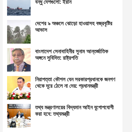
বন্ধু দেশগুলো: ইরান
দেশের ৯ অঞ্চলে ঝোড়ো হাওয়াসহ বজ্রবৃষ্টির
আভাস
বাংলাদেশ সেনাবাহিনীর সুনাম আন্তর্জাতিক
অঙ্গনে সুবিদিত: রাষ্ট্রপতি
নিরাপত্তা কৌশল যেন সরকারপ্রধানকে জনগণ
থেকে দূরে ঠেলে না দেয়: প্রধানমন্ত্রী
তথ্য মন্ত্রণালয়ের বিদ্যমান আইন যুগোপযোগী
করা হবে: তথ্যমন্ত্রী