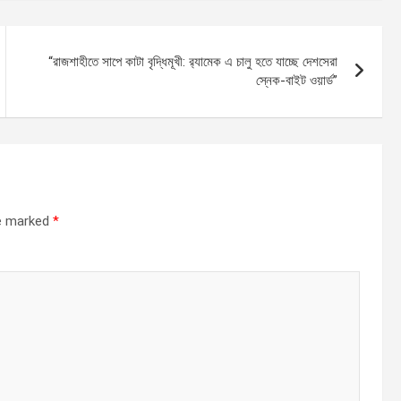
“রাজশাহীতে সাপে কাটা বৃদ্ধিমূখী: র‌্যামেক এ চালু হতে যাচ্ছে দেশসেরা
স্নেক-বাইট ওয়ার্ড”
re marked
*