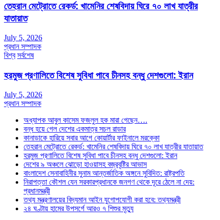
তেহরান মেট্রোতে রেকর্ড: খামেনির শেষবিদায় ঘিরে ৭০ লাখ যাত্রীর
যাতায়াত
July 5, 2026
প্রধান সম্পাদক
বিশ্ব
সর্বশেষ
হরমুজ প্রণালিতে বিশেষ সুবিধা পাবে চীনসহ বন্ধু দেশগুলো: ইরান
July 5, 2026
প্রধান সম্পাদক
অধ্যাপক আবুল কাসেম ফজলুল হক মারা গেছেন….
বন্ধ হয়ে গেল দেশের একমাত্র সচল রাডার
কানাডাকে হারিয়ে সবার আগে কোয়ার্টার ফাইনালে মরক্কো
তেহরান মেট্রোতে রেকর্ড: খামেনির শেষবিদায় ঘিরে ৭০ লাখ যাত্রীর যাতায়াত
হরমুজ প্রণালিতে বিশেষ সুবিধা পাবে চীনসহ বন্ধু দেশগুলো: ইরান
দেশের ৯ অঞ্চলে ঝোড়ো হাওয়াসহ বজ্রবৃষ্টির আভাস
বাংলাদেশ সেনাবাহিনীর সুনাম আন্তর্জাতিক অঙ্গনে সুবিদিত: রাষ্ট্রপতি
নিরাপত্তা কৌশল যেন সরকারপ্রধানকে জনগণ থেকে দূরে ঠেলে না দেয়:
প্রধানমন্ত্রী
তথ্য মন্ত্রণালয়ের বিদ্যমান আইন যুগোপযোগী করা হবে: তথ্যমন্ত্রী
২৪ ঘণ্টায় হামের উপসর্গে আরও ৭ শিশুর মৃত্যু