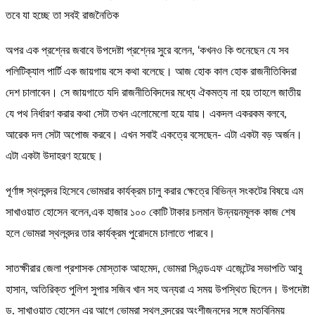
তবে যা হচ্ছে তা সবই রাজনৈতিক
অপর এক প্রশ্নের জবাবে উপদেষ্টা প্রশ্নের সুরে বলেন, ‘কখনও কি শুনেছেন যে সব
পলিটিক্যাল পার্টি এক জায়গায় বসে কথা বলেছে। আজ হোক কাল হোক রাজনীতিবিদরা
দেশ চালাবেন। সে জায়গাতে যদি রাজনীতিবিদদের মধ্যে ঐকমত্য না হয় তাহলে জাতীয়
যে পথ নির্ধারণ করার কথা সেটা তখন এলোমেলো হয়ে যায়। একদল একরকম বলবে,
আরেক দল সেটা অপোজ করবে। এখন সবাই একত্রে বসেছেন- এটা একটা বড় অর্জন।
এটা একটা উদাহরণ হয়েছে।
পূর্ণাঙ্গ স্থলবন্দর হিসেবে ভোমরার কার্যক্রম চালু করার ক্ষেত্রে বিভিন্ন সংকটের বিষয়ে এম
সাখাওয়াত হোসেন বলেন,এক হাজার ১০০ কোটি টাকার চলমান উন্নয়নমূলক কাজ শেষ
হলে ভোমরা স্থলবন্দর তার কার্যক্রম পুরোদমে চালাতে পারবে।
সাতক্ষীরার জেলা প্রশাসক মোস্তাক আহমেদ, ভোমরা সিএন্ডএফ এজেন্টের সভাপতি আবু
হাসান, অতিরিক্ত পুলিশ সুপার সজিব খান সহ অন্যরা এ সময় উপস্থিত ছিলেন। উপদেষ্টা
ড. সাখাওয়াত হোসেন এর আগে ভোমরা স্থল বন্দরের অংশীজনদের সঙ্গে মতবিনিময়