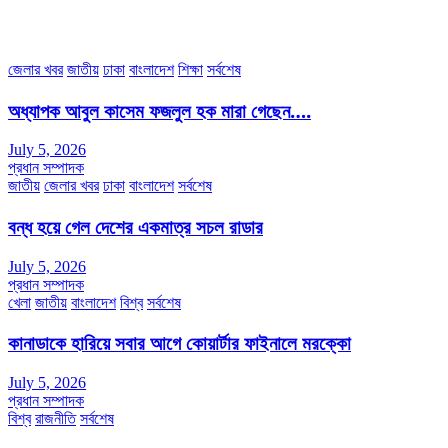
অফিস ফোন নম্বরঃ ০২-৪৪৮৯১০১৮, মোবাঃ০১৯৭০৫৭২৯৩৪, ০১৭১৩৩৯৪৭৯৯
ইমেইলঃ channel7bd@gmail.com, অফিসঃ ০২-৪৪৮৯১০১৮
জেলার খবর
জাতীয়
ঢাকা
বাংলাদেশ
শিক্ষা
সর্বশেষ
অধ্যাপক আবুল কাসেম ফজলুল হক মারা গেছেন….
July 5, 2026
প্রধান সম্পাদক
জাতীয়
জেলার খবর
ঢাকা
বাংলাদেশ
সর্বশেষ
বন্ধ হয়ে গেল দেশের একমাত্র সচল রাডার
July 5, 2026
প্রধান সম্পাদক
খেলা
জাতীয়
বাংলাদেশ
বিশ্ব
সর্বশেষ
কানাডাকে হারিয়ে সবার আগে কোয়ার্টার ফাইনালে মরক্কো
July 5, 2026
প্রধান সম্পাদক
বিশ্ব
রাজনীতি
সর্বশেষ