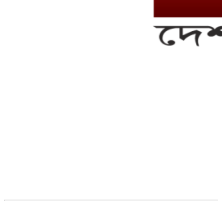
সম্পাদক ও ব্যবস্থাপনা পরিচালকঃ এস.এম.এ মনসুর মাসুদ
সম্পাদক ও প্রকাশকঃ কামরুননাহার
ব্যবস্থাপনা সম্পাদকঃ মোঃ আবু নাছের ইকবাল চৌধুরী
ডেপুটি এডিটরঃ মোঃ মোস্তাফিজুর রহমান খান
জয়েন্ট এডিটরঃ মোঃ রবিউল ইসলাম
সহকারী সম্পাদকঃ শাহ রাশিদুল ইসলাম রাসেল
৩৮ মা ভবন (তৃতীয় তলা) বীর মুক্তিযোদ্ধা কুতুবউদ্দিন রোড, সেক্টর #৮ আব্দুল্লাহপুর
উত্তরা পূর্ব, ঢাকা-১২৩০।