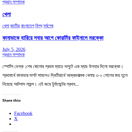
প্রধান সম্পাদক
খেলা
খেলা
জাতীয়
বাংলাদেশ
বিশ্ব
সর্বশেষ
কানাডাকে হারিয়ে সবার আগে কোয়ার্টার ফাইনালে মরক্কো
July 5, 2026
প্রধান সম্পাদক
স্পোর্টস ডেস্ক :শেষ ষোলোর প্রথম ম্যাচে দাপুটে এক ম্যাচ উপহার দিলো মরক্কো।
প্রথমার্ধে কানাডার দাপট সামলেও দ্বিতীয়ার্ধে আক্রমণাত্মক খেলায় ৩-০ গোলের জয় তুলে
নিয়েছে আটলাস লায়ন্স। এই জয়ে টুর্নামেন্টের প্রথম…
Share this:
Facebook
X