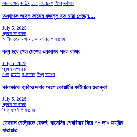
জেলার খবর
জাতীয়
ঢাকা
বাংলাদেশ
শিক্ষা
সর্বশেষ
অধ্যাপক আবুল কাসেম ফজলুল হক মারা গেছেন….
July 5, 2026
প্রধান সম্পাদক
জাতীয়
জেলার খবর
ঢাকা
বাংলাদেশ
সর্বশেষ
বন্ধ হয়ে গেল দেশের একমাত্র সচল রাডার
July 5, 2026
প্রধান সম্পাদক
খেলা
জাতীয়
বাংলাদেশ
বিশ্ব
সর্বশেষ
কানাডাকে হারিয়ে সবার আগে কোয়ার্টার ফাইনালে মরক্কো
July 5, 2026
প্রধান সম্পাদক
বিশ্ব
রাজনীতি
সর্বশেষ
তেহরান মেট্রোতে রেকর্ড: খামেনির শেষবিদায় ঘিরে ৭০ লাখ যাত্রীর
যাতায়াত