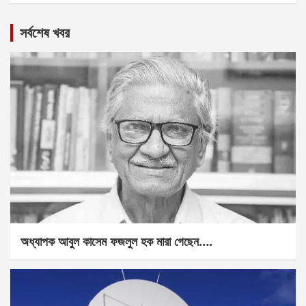
সর্বশেষ খবর
অধ্যাপক আবুল কাসেম ফজলুল হক মারা গেছেন….