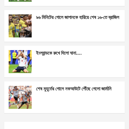
o
er
p
k
p
৯৬ মিনিটের গোলে জাপানকে হারিয়ে শেষ ১৬-তে ব্রাজিল
ইংল্যান্ডকে রুখে দিলো ঘানা….
শেষ মুহূর্তের গোলে নকআউটে পৌঁছে গেলো জার্মানি