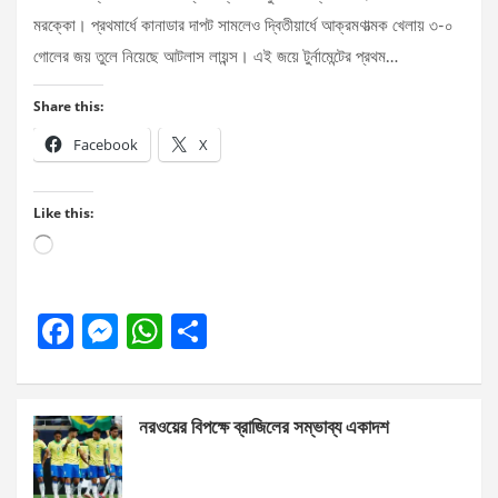
মরক্কো। প্রথমার্ধে কানাডার দাপট সামলেও দ্বিতীয়ার্ধে আক্রমণাত্মক খেলায় ৩-০
গোলের জয় তুলে নিয়েছে আটলাস লায়ন্স। এই জয়ে টুর্নামেন্টের প্রথম…
Share this:
Facebook
X
Like this:
Loading…
F
M
W
S
a
es
h
h
ce
se
at
ar
নরওয়ের বিপক্ষে ব্রাজিলের সম্ভাব্য একাদশ
b
n
s
e
o
g
A