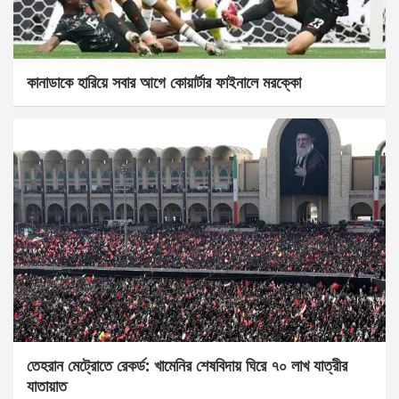
কানাডাকে হারিয়ে সবার আগে কোয়ার্টার ফাইনালে মরক্কো
তেহরান মেট্রোতে রেকর্ড: খামেনির শেষবিদায় ঘিরে ৭০ লাখ যাত্রীর
যাতায়াত