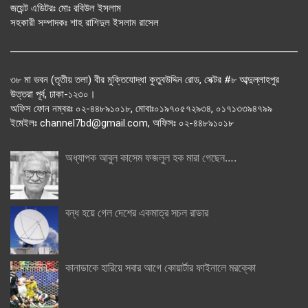
জয়েন্ট এডিটরঃ মোঃ রবিউল ইসলাম
সহকারী সম্পাদকঃ শাহ রাশিদুল ইসলাম রাসেল
৩৮ মা ভবন (তৃতীয় তলা) বীর মুক্তিযোদ্ধা কুতুবউদ্দিন রোড, সেক্টর #৮ আব্দুল্লাহপুর
উত্তরা পূর্ব, ঢাকা-১২৩০।
অফিস ফোন নম্বরঃ ০২-৪৪৮৯১০১৮, মোবাঃ০১৯৭০৫৭২৯৩৪, ০১৭১৩৩৯৪৭৯৯
ইমেইলঃ channel7bd@gmail.com, অফিসঃ ০২-৪৪৮৯১০১৮
অধ্যাপক আবুল কাসেম ফজলুল হক মারা গেছেন….
বন্ধ হয়ে গেল দেশের একমাত্র সচল রাডার
কানাডাকে হারিয়ে সবার আগে কোয়ার্টার ফাইনালে মরক্কো