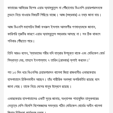
কাতারের আমিরের বিশেষ এয়ার অ্যাম্বুলেন্স না পৌঁছানোয় বিএনপি চেয়ারপারসনকে
লন্ডনে নিয়ে যাওয়ার বিষয়টি পিছিয়ে যাচ্ছে। আজ (শুক্রবার) এ তথ্য জানা যায়।
আজ বিএনপি মহাসচিব মির্জা ফখরুল ইসলাম আলমগীর গণমাধ্যমকে জানান,
কারিগরি ত্রুটির কারণে এয়ার অ্যাম্বুলেন্স শুক্রবার আসছে না। সব ঠিক থাকলে
শনিবার পৌঁছাতে পারে।
তিনি আরও বলেন, ‘ম্যাডামের শরীর যদি যাত্রার উপযুক্ত থাকে এবং মেডিকেল বোর্ড
সিদ্ধান্ত দেয়, তাহলে ইনশাল্লাহ ৭ তারিখ (রোববার) ফ্লাই করবেন।’
গত ১৩ দিন ধরে বিএনপির চেয়ারপারসন খালেদা জিয়া রাজধানীর এভারকেয়ার
হাসপাতালে চিকিৎসাধীন আছেন। তাঁর শারীরিক অবস্থা অপরিবর্তিত রয়েছে বলে
জানা গেছে। তাকে নিয়ে দেশের মানুষ উদ্বেগে রয়েছে।
এভারকেয়ার হাসপাতালের একটি সূত্র জানায়, অধ্যাপক শাহাবুদ্দিন তালুকদারের
নেতৃত্বে দেশি-বিদেশি বিশেষজ্ঞদের সমন্বয়ে গঠিত মেডিকেল বোর্ডের অধীন খালেদা
জিয়ার চিকিৎসা কার্যক্রম চলছে।