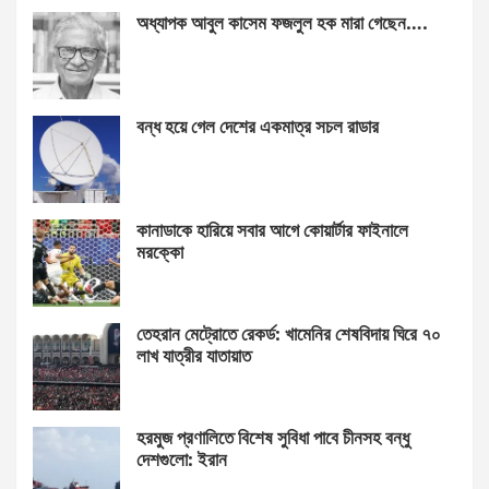
অধ্যাপক আবুল কাসেম ফজলুল হক মারা গেছেন….
বন্ধ হয়ে গেল দেশের একমাত্র সচল রাডার
কানাডাকে হারিয়ে সবার আগে কোয়ার্টার ফাইনালে
মরক্কো
তেহরান মেট্রোতে রেকর্ড: খামেনির শেষবিদায় ঘিরে ৭০
লাখ যাত্রীর যাতায়াত
হরমুজ প্রণালিতে বিশেষ সুবিধা পাবে চীনসহ বন্ধু
দেশগুলো: ইরান