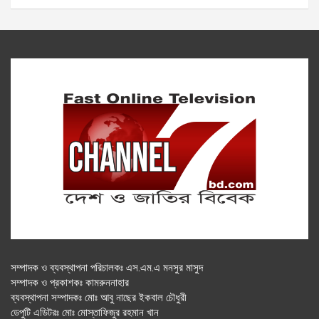
সম্পাদক ও ব্যবস্থাপনা পরিচালকঃ এস.এম.এ মনসুর মাসুদ
সম্পাদক ও প্রকাশকঃ কামরুননাহার
ব্যবস্থাপনা সম্পাদকঃ মোঃ আবু নাছের ইকবাল চৌধুরী
ডেপুটি এডিটরঃ মোঃ মোস্তাফিজুর রহমান খান