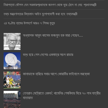
নিরাপত্তা কৌশল যেন সরকারপ্রধানকে জনগণ থেকে দূরে ঠেলে না দেয়: প্রধানমন্ত্রী
তথ্য মন্ত্রণালয়ের বিদ্যমান আইন যুগোপযোগী করা হবে: তথ্যমন্ত্রী
২৪ ঘণ্টায় হামের উপসর্গে আরও ৭ শিশুর মৃত্যু
অধ্যাপক আবুল কাসেম ফজলুল হক মারা গেছেন….
বন্ধ হয়ে গেল দেশের একমাত্র সচল রাডার
কানাডাকে হারিয়ে সবার আগে কোয়ার্টার ফাইনালে মরক্কো
তেহরান মেট্রোতে রেকর্ড: খামেনির শেষবিদায় ঘিরে ৭০ লাখ যাত্রীর
যাতায়াত