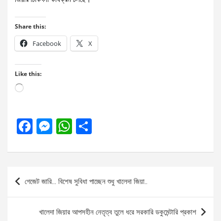
Share this:
Facebook
X
Like this:
Loading…
F
M
W
S
a
es
h
h
ce
se
at
ar
b
n
s
e
Post
গেজেট জারি… বিশেষ সুবিধা পাচ্ছেন শুধু খালেদা জিয়া..
o
g
A
navigation
o
er
p
খালেদা জিয়ার আপসহীন নেতৃত্ব তুলে ধরে সরকারি ডকুমেন্টারি প্রকাশ