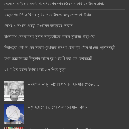
তেহরান মেট্রোতে রেকর্ড: খামেনির শেষবিদায় ঘিরে ৭০ লাখ যাত্রীর যাতায়াত
হরমুজ প্রণালিতে বিশেষ সুবিধা পাবে চীনসহ বন্ধু দেশগুলো: ইরান
দেশের ৯ অঞ্চলে ঝোড়ো হাওয়াসহ বজ্রবৃষ্টির আভাস
বাংলাদেশ সেনাবাহিনীর সুনাম আন্তর্জাতিক অঙ্গনে সুবিদিত: রাষ্ট্রপতি
নিরাপত্তা কৌশল যেন সরকারপ্রধানকে জনগণ থেকে দূরে ঠেলে না দেয়: প্রধানমন্ত্রী
তথ্য মন্ত্রণালয়ের বিদ্যমান আইন যুগোপযোগী করা হবে: তথ্যমন্ত্রী
২৪ ঘণ্টায় হামের উপসর্গে আরও ৭ শিশুর মৃত্যু
অধ্যাপক আবুল কাসেম ফজলুল হক মারা গেছেন….
বন্ধ হয়ে গেল দেশের একমাত্র সচল রাডার