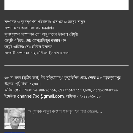
সম্পাদক ও ব্যবস্থাপনা পরিচালকঃ এস.এম.এ মনসুর মাসুদ
সম্পাদক ও প্রকাশকঃ কামরুননাহার
ব্যবস্থাপনা সম্পাদকঃ মোঃ আবু নাছের ইকবাল চৌধুরী
ডেপুটি এডিটরঃ মোঃ মোস্তাফিজুর রহমান খান
জয়েন্ট এডিটরঃ মোঃ রবিউল ইসলাম
সহকারী সম্পাদকঃ শাহ রাশিদুল ইসলাম রাসেল
৩৮ মা ভবন (তৃতীয় তলা) বীর মুক্তিযোদ্ধা কুতুবউদ্দিন রোড, সেক্টর #৮ আব্দুল্লাহপুর
উত্তরা পূর্ব, ঢাকা-১২৩০।
অফিস ফোন নম্বরঃ ০২-৪৪৮৯১০১৮, মোবাঃ০১৯৭০৫৭২৯৩৪, ০১৭১৩৩৯৪৭৯৯
ইমেইলঃ channel7bd@gmail.com, অফিসঃ ০২-৪৪৮৯১০১৮
অধ্যাপক আবুল কাসেম ফজলুল হক মারা গেছেন….