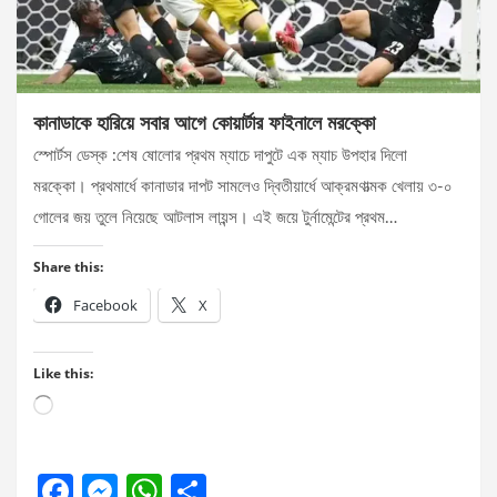
কানাডাকে হারিয়ে সবার আগে কোয়ার্টার ফাইনালে মরক্কো
স্পোর্টস ডেস্ক :শেষ ষোলোর প্রথম ম্যাচে দাপুটে এক ম্যাচ উপহার দিলো
মরক্কো। প্রথমার্ধে কানাডার দাপট সামলেও দ্বিতীয়ার্ধে আক্রমণাত্মক খেলায় ৩-০
গোলের জয় তুলে নিয়েছে আটলাস লায়ন্স। এই জয়ে টুর্নামেন্টের প্রথম…
Share this:
Facebook
X
Like this:
Loading…
F
M
W
S