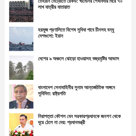
তেহরান মেট্রোতে রেকর্ড: খামেনির শেষবিদায় ঘিরে ৭০
লাখ যাত্রীর যাতায়াত
হরমুজ প্রণালিতে বিশেষ সুবিধা পাবে চীনসহ বন্ধু
দেশগুলো: ইরান
দেশের ৯ অঞ্চলে ঝোড়ো হাওয়াসহ বজ্রবৃষ্টির আভাস
বাংলাদেশ সেনাবাহিনীর সুনাম আন্তর্জাতিক অঙ্গনে
সুবিদিত: রাষ্ট্রপতি
নিরাপত্তা কৌশল যেন সরকারপ্রধানকে জনগণ থেকে
দূরে ঠেলে না দেয়: প্রধানমন্ত্রী