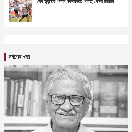
শেষ মুহূর্তের গোলে নকআউটে পৌঁছে গেলো জার্মানি
সর্বশেষ খবর