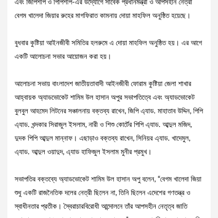
এবং জিপিশীপ ও পিপিশীপ-এর উদ্যোগে সাবেক প্রধানমন্ত্রী ও আপসহীন নেত্রী
বেগম খালেদা জিয়ার রুহের মাগফিরাত কামনায় দোয়া মাহফিল অনুষ্ঠিত হয়েছে।
বুধবার কুষ্টিয়া আইনজীবী সমিতির হলরুমে এ দোয়া মাহফিল অনুষ্ঠিত হয়। এর আগে
একটি আলোচনা সভার আয়োজন করা হয়।
আলোচনা সভায় বাংলাদেশ জাতীয়তাবাদী আইনজীবী ফোরাম কুষ্টিয়া জেলা শাখার
আহ্বায়ক অ্যাডভোকেট শামিম উল হাসান অপুর সভাপতিত্বে এবং অ্যাডভোকেট
বুলবুল আহমেদ লিটনের সঞ্চালনায় বক্তব্য রাখেন, জিপি এ্যাড. মাহাতাব উদ্দিন, পিপি
এ্যাড. খন্দকার সিরাজুল ইসলাম, নারী ও শিশু কোর্টের পিপি এ্যাড. আব্দুল মজিদ,
দুদক পিপি আব্দুল মান্নাফ। এছাড়াও বক্তব্য রাখেন, সিনিয়র এ্যাড. খাদেমুল,
এ্যাড. আব্দুল ওয়াদুদ, এ্যাড হাফিজুল ইসলাম মুনীর প্রমুখ।
সভাপতির বক্তব্যে অ্যাডভোকেট শামিম উল হাসান অপু বলেন, “বেগম খালেদা জিয়া
শুধু একটি রাজনৈতিক দলের নেত্রী ছিলেন না, তিনি ছিলেন এদেশের গণতন্ত্র ও
স্বাধীনতার প্রতীক। স্বৈরাচারবিরোধী আন্দোলনে তাঁর আপসহীন নেতৃত্ব জাতি