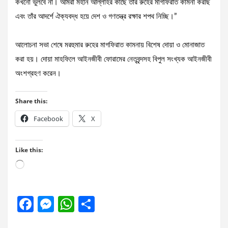
কখনো ভুলবে না। আমরা মহান আল্লাহর কাছে তাঁর রুহের মাগফিরাত কামনা করছি
এবং তাঁর আদর্শে ঐক্যবদ্ধ হয়ে দেশ ও গণতন্ত্র রক্ষার শপথ নিচ্ছি।”
আলোচনা সভা শেষে মরহুমার রুহের মাগফিরাত কামনায় বিশেষ দোয়া ও মোনাজাত
করা হয়। দোয়া মাহফিলে আইনজীবী ফোরামের নেতৃবৃন্দসহ বিপুল সংখ্যক আইনজীবী
অংশগ্রহণ করেন।
Share this:
Facebook
X
Like this:
Loading…
F
M
W
S
a
es
h
h