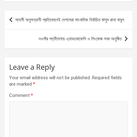
ce
se
at
ar
b
n
s
e
Post
সাহসী অনুসন্ধানী প্রতিবেদনেই দেশসেরা সাংবাদিক নির্বাচিত মাসুদ রানা বাবুল
o
g
A
navigation
o
er
p
নওগাঁর পত্নীতলায় এ্যাডভোকেসি ও লিংকেজ সভা অনুষ্ঠিত
k
p
Leave a Reply
Your email address will not be published.
Required fields
are marked
*
Comment
*