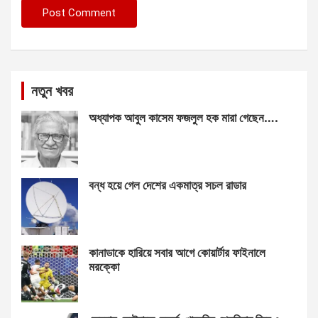
নতুন খবর
অধ্যাপক আবুল কাসেম ফজলুল হক মারা গেছেন….
বন্ধ হয়ে গেল দেশের একমাত্র সচল রাডার
কানাডাকে হারিয়ে সবার আগে কোয়ার্টার ফাইনালে
মরক্কো