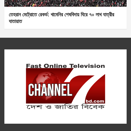
তেহরান মেট্রোতে রেকর্ড: খামেনির শেষবিদায় ঘিরে ৭০ লাখ যাত্রীর
যাতায়াত