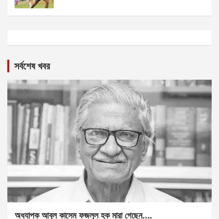
সর্বশেষ খবর
অধ্যাপক আবুল কাসেম ফজলুল হক মারা গেছেন….