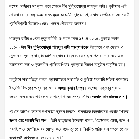
লক্ষ্যে আজীবন সংগ্রাম করে গেছেন বীর মুক্তিযোদ্ধা শামসুল হাদী। কুষ্টিয়ার এই
গেরিলা যোদ্ধা শুধু অস্ত্র হাতে যুদ্ধ করেননি, ছাত্রনেতা, সমাজ সংগঠক ও আদর্শবাদী
প্রতিবিপ্লবী হিসেবেও রেখে গেছেন গৌরবময় অবদান।
শামসুল হাদীর ৫০তম মৃত্যুবার্ষিকী উপলক্ষে আজ ১৪ মে ২০২৫, বুধবার সকাল
১১:০০ টায়
বীর
মুক্তিযোদ্ধা
শামসুল
হাদী
গ্রন্থাগারের
উদ্যোগে এবং ফেয়ার ও
মেন্ডেল সায়েন্স ক্লাব, দিনমণি মাধ্যমিক বিদ্যালয়ের সহযোগিতায় বিদ্যালয়ে এক
আলোচনা সভা ও সৃজনশীল প্রতিযোগিতার পুরস্কার বিতরণ অনুষ্ঠান অনুষ্ঠিত হয়।
অনুষ্ঠানে সভাপতিত্ব করেন গ্রন্থাগারের সভাপতি ও কুষ্টিয়া সরকারি মহিলা কলেজের
ইংরেজি বিভাগের অধ্যাপক জনাব
অজয়
কুমার
মৈত্র
। শুভেচ্ছা বক্তব্য প্রদান
করেন ফেয়ার-এর পরিচালক ও গ্রন্থাগারের সদস্য সচিব
দেওয়ান
আখতারুজ্জামান।
প্রধান অতিথি হিসেবে উপস্থিত ছিলেন দিনমণি মাধ্যমিক বিদ্যালয়ের প্রধান শিক্ষক
জনাব
মো
:
সালাউদ্দিন
খান
। তিনি ছাত্রদের উদ্দেশ্যে বলেন, “তোমাদের মেধা, জ্ঞান ও
শ্রমই পারে দেশটাকে বাসযোগ্য করে গড়ে তুলতে। নিয়মিত পাঠাভ্যাস গড়লে তোমরা
একদিনই ভবিষ্যতের নেতৃত্বে যাবে।”