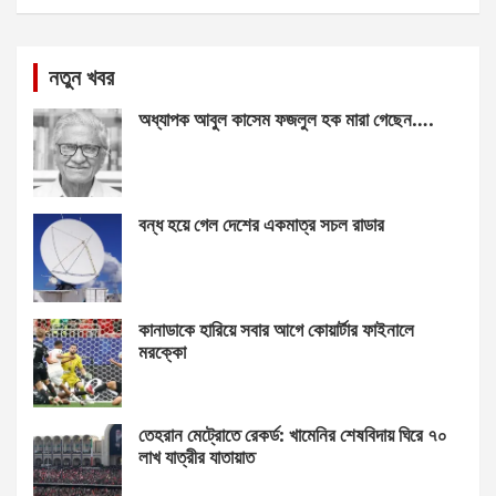
নতুন খবর
অধ্যাপক আবুল কাসেম ফজলুল হক মারা গেছেন….
বন্ধ হয়ে গেল দেশের একমাত্র সচল রাডার
কানাডাকে হারিয়ে সবার আগে কোয়ার্টার ফাইনালে
মরক্কো
তেহরান মেট্রোতে রেকর্ড: খামেনির শেষবিদায় ঘিরে ৭০
লাখ যাত্রীর যাতায়াত