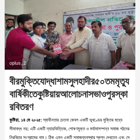
oplus_2
বীরমুক্তিযোদ্ধাশামসুলহাদীর৫০তমমৃত্যু
বার্ষিকীতেকুষ্টিয়ায়আলোচনাসভাওপুরস্কা
রবিতরণ
কুষ্টিয়া, ১৪ মে ২০২৫:
স্বাধীনতার চেতনা কেবল একটি ভূখণ্ডের মুক্তির মধ্যে
সীমাবদ্ধ নয়; এটি একটি ন্যায়ভিত্তিক, শোষণমুক্ত ও মর্যাদাসম্পন্ন সমাজ গঠনের
নিরবিচার সংগ্রামের নাম। ঠিক এমন একটি সমাজব্যবস্থার স্বপ্ন দেখতেন এবং সে