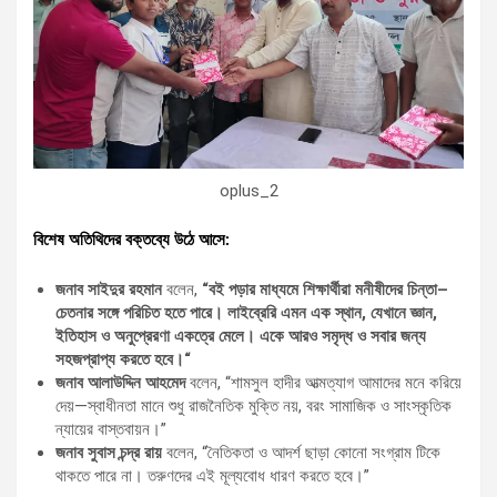
oplus_2
বিশেষ
অতিথিদের
বক্তব্যে
উঠে
আসে
:
জনাব
সাইদুর
রহমান
বলেন,
“
বই
পড়ার
মাধ্যমে
শিক্ষার্থীরা
মনীষীদের
চিন্তা
–
চেতনার
সঙ্গে
পরিচিত
হতে
পারে।
লাইব্রেরি
এমন
এক
স্থান
,
যেখানে
জ্ঞান
,
ইতিহাস
ও
অনুপ্রেরণা
একত্রে
মেলে।
একে
আরও
সমৃদ্ধ
ও
সবার
জন্য
সহজপ্রাপ্য
করতে
হবে।
“
জনাব
আলাউদ্দিন
আহমেদ
বলেন, “শামসুল হাদীর আত্মত্যাগ আমাদের মনে করিয়ে
দেয়—স্বাধীনতা মানে শুধু রাজনৈতিক মুক্তি নয়, বরং সামাজিক ও সাংস্কৃতিক
ন্যায়ের বাস্তবায়ন।”
জনাব
সুবাস
চন্দ্র
রায়
বলেন, “নৈতিকতা ও আদর্শ ছাড়া কোনো সংগ্রাম টিকে
থাকতে পারে না। তরুণদের এই মূল্যবোধ ধারণ করতে হবে।”