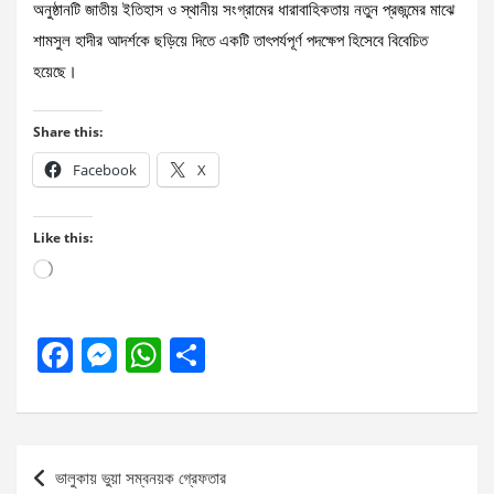
অনুষ্ঠানটি জাতীয় ইতিহাস ও স্থানীয় সংগ্রামের ধারাবাহিকতায় নতুন প্রজন্মের মাঝে
শামসুল হাদীর আদর্শকে ছড়িয়ে দিতে একটি তাৎপর্যপূর্ণ পদক্ষেপ হিসেবে বিবেচিত
হয়েছে।
Share this:
Facebook
X
Like this:
Loading…
F
M
W
S
a
es
h
h
ce
se
at
ar
b
n
s
e
Post
ভালুকায় ভুয়া সম্বনয়ক গ্রেফতার