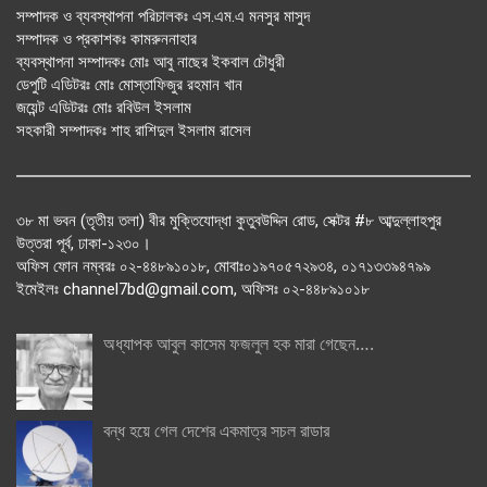
সম্পাদক ও ব্যবস্থাপনা পরিচালকঃ এস.এম.এ মনসুর মাসুদ
সম্পাদক ও প্রকাশকঃ কামরুননাহার
ব্যবস্থাপনা সম্পাদকঃ মোঃ আবু নাছের ইকবাল চৌধুরী
ডেপুটি এডিটরঃ মোঃ মোস্তাফিজুর রহমান খান
জয়েন্ট এডিটরঃ মোঃ রবিউল ইসলাম
সহকারী সম্পাদকঃ শাহ রাশিদুল ইসলাম রাসেল
৩৮ মা ভবন (তৃতীয় তলা) বীর মুক্তিযোদ্ধা কুতুবউদ্দিন রোড, সেক্টর #৮ আব্দুল্লাহপুর
উত্তরা পূর্ব, ঢাকা-১২৩০।
অফিস ফোন নম্বরঃ ০২-৪৪৮৯১০১৮, মোবাঃ০১৯৭০৫৭২৯৩৪, ০১৭১৩৩৯৪৭৯৯
ইমেইলঃ channel7bd@gmail.com, অফিসঃ ০২-৪৪৮৯১০১৮
অধ্যাপক আবুল কাসেম ফজলুল হক মারা গেছেন….
বন্ধ হয়ে গেল দেশের একমাত্র সচল রাডার