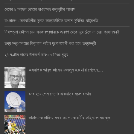
দেশের ৯ অঞ্চলে ঝোড়ো হাওয়াসহ বজ্রবৃষ্টির আভাস
বাংলাদেশ সেনাবাহিনীর সুনাম আন্তর্জাতিক অঙ্গনে সুবিদিত: রাষ্ট্রপতি
নিরাপত্তা কৌশল যেন সরকারপ্রধানকে জনগণ থেকে দূরে ঠেলে না দেয়: প্রধানমন্ত্রী
তথ্য মন্ত্রণালয়ের বিদ্যমান আইন যুগোপযোগী করা হবে: তথ্যমন্ত্রী
২৪ ঘণ্টায় হামের উপসর্গে আরও ৭ শিশুর মৃত্যু
অধ্যাপক আবুল কাসেম ফজলুল হক মারা গেছেন….
বন্ধ হয়ে গেল দেশের একমাত্র সচল রাডার
কানাডাকে হারিয়ে সবার আগে কোয়ার্টার ফাইনালে মরক্কো