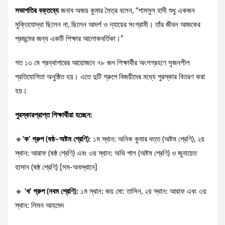
সভাপতির
বক্তব্যে
জনাব অজয় কুমার মৈত্র বলেন, “শামসুল হাদী শুধু একজন
মুক্তিযোদ্ধা ছিলেন না, ছিলেন আদর্শ ও ন্যায়ের সংগ্রামী। তাঁর জীবন আজকের
প্রজন্মের জন্য একটি শিক্ষার আলোকবর্তিকা।”
গত ১৩ মে গ্রন্থাগারের আয়োজনে ৭৮ জন শিক্ষার্থীর অংশগ্রহণে সৃজনশীল
প্রতিযোগিতা অনুষ্ঠিত হয়। এতে দুটি গ্রুপে বিজয়ীদের মধ্যে পুরস্কার বিতরণ করা
হয়।
পুরস্কারপ্রাপ্ত
শিক্ষার্থীরা
হচ্ছেন
:
🔹
‘
ক
’
গ্রুপ
(
ষষ্ঠ
–
অষ্টম
শ্রেণি
):
১ম স্থান: অনিক কুমার দত্ত (অষ্টম শ্রেণি), ২য়
স্থান: আরাফ (ষষ্ঠ শ্রেণি) এবং ৩য় স্থান: অভি পাল (অষ্টম শ্রেণি) ও জুনায়েত
হাসান (ষষ্ঠ শ্রেণি) [সম-অবস্থানে]
🔹
‘
খ
’
গ্রুপ
(
নবম
শ্রেণি
):
১ম স্থান: জয় মো: তাসিন, ২য় স্থান: আরাফ এবং ৩য়
স্থান: লিমন আহমেদ