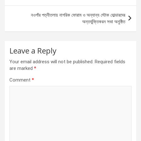
o
g
A
navigation
o
er
p
নওগাঁর পত্নীতলায় নাগরিক ফোরাম ও অন্যান্য স্টোক হোল্ডারদের
k
p
অন্তর্ভুক্তিকরন সভা অনুষ্ঠিত
Leave a Reply
Your email address will not be published.
Required fields
are marked
*
Comment
*