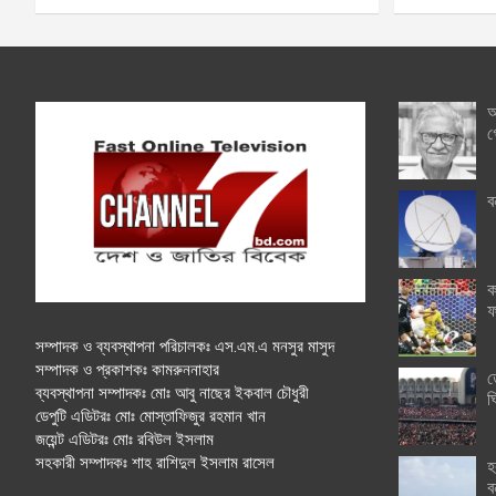
অ
গ
ব
ক
ফ
সম্পাদক ও ব্যবস্থাপনা পরিচালকঃ এস.এম.এ মনসুর মাসুদ
সম্পাদক ও প্রকাশকঃ কামরুননাহার
ত
ব্যবস্থাপনা সম্পাদকঃ মোঃ আবু নাছের ইকবাল চৌধুরী
ঘ
ডেপুটি এডিটরঃ মোঃ মোস্তাফিজুর রহমান খান
জয়েন্ট এডিটরঃ মোঃ রবিউল ইসলাম
সহকারী সম্পাদকঃ শাহ রাশিদুল ইসলাম রাসেল
হ
ব