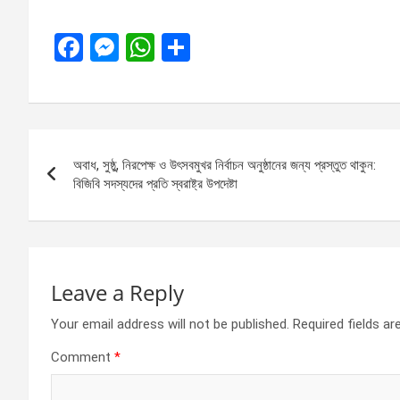
F
M
W
S
a
es
h
h
ce
se
at
ar
b
n
s
e
Post
o
g
A
অবাধ, সুষ্ঠু, নিরপেক্ষ ও উৎসবমুখর নির্বাচন অনুষ্ঠানের জন্য প্রস্তুত থাকুন:
navigation
o
er
p
বিজিবি সদস্যদের প্রতি স্বরাষ্ট্র উপদেষ্টা
k
p
Leave a Reply
Your email address will not be published.
Required fields a
Comment
*