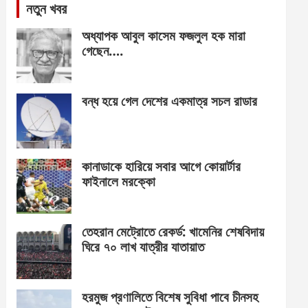
নতুন খবর
অধ্যাপক আবুল কাসেম ফজলুল হক মারা
গেছেন….
বন্ধ হয়ে গেল দেশের একমাত্র সচল রাডার
কানাডাকে হারিয়ে সবার আগে কোয়ার্টার
ফাইনালে মরক্কো
তেহরান মেট্রোতে রেকর্ড: খামেনির শেষবিদায়
ঘিরে ৭০ লাখ যাত্রীর যাতায়াত
হরমুজ প্রণালিতে বিশেষ সুবিধা পাবে চীনসহ