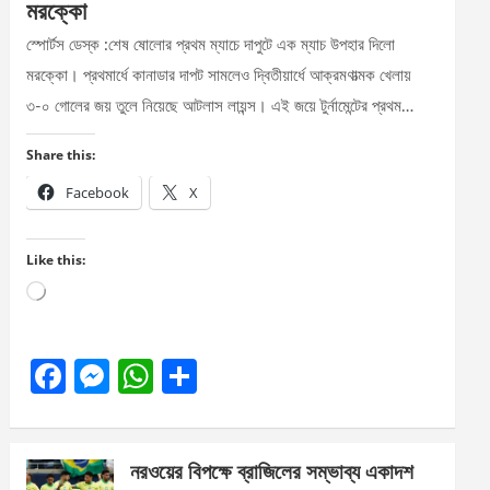
মরক্কো
স্পোর্টস ডেস্ক :শেষ ষোলোর প্রথম ম্যাচে দাপুটে এক ম্যাচ উপহার দিলো
মরক্কো। প্রথমার্ধে কানাডার দাপট সামলেও দ্বিতীয়ার্ধে আক্রমণাত্মক খেলায়
৩-০ গোলের জয় তুলে নিয়েছে আটলাস লায়ন্স। এই জয়ে টুর্নামেন্টের প্রথম…
Share this:
Facebook
X
Like this:
Loading…
F
M
W
S
a
es
h
h
ce
se
at
ar
নরওয়ের বিপক্ষে ব্রাজিলের সম্ভাব্য একাদশ
b
n
s
e