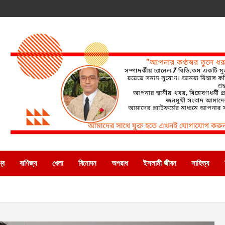
্ব
বাণিজ্য
খেলা
বিনোদন
অপরাধ
ইসলামী জীবন
সাহিত্য