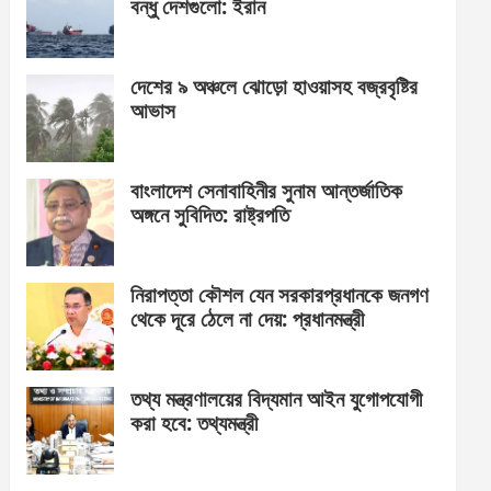
বন্ধু দেশগুলো: ইরান
দেশের ৯ অঞ্চলে ঝোড়ো হাওয়াসহ বজ্রবৃষ্টির
আভাস
বাংলাদেশ সেনাবাহিনীর সুনাম আন্তর্জাতিক
অঙ্গনে সুবিদিত: রাষ্ট্রপতি
নিরাপত্তা কৌশল যেন সরকারপ্রধানকে জনগণ
থেকে দূরে ঠেলে না দেয়: প্রধানমন্ত্রী
তথ্য মন্ত্রণালয়ের বিদ্যমান আইন যুগোপযোগী
করা হবে: তথ্যমন্ত্রী