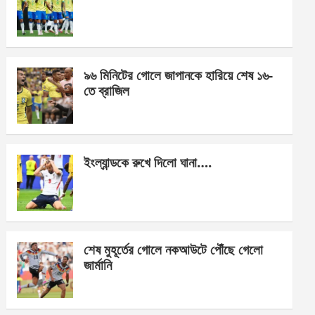
o
g
A
o
er
p
k
p
৯৬ মিনিটের গোলে জাপানকে হারিয়ে শেষ ১৬-
তে ব্রাজিল
ইংল্যান্ডকে রুখে দিলো ঘানা….
শেষ মুহূর্তের গোলে নকআউটে পৌঁছে গেলো
জার্মানি