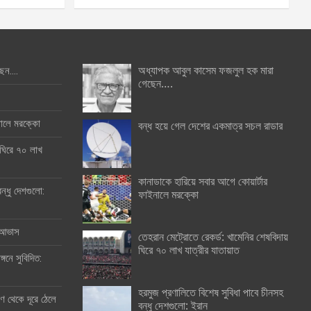
অধ্যাপক আবুল কাসেম ফজলুল হক মারা
ছেন….
গেছেন….
ইনালে মরক্কো
বন্ধ হয়ে গেল দেশের একমাত্র সচল রাডার
 ঘিরে ৭০ লাখ
কানাডাকে হারিয়ে সবার আগে কোয়ার্টার
ন্ধু দেশগুলো:
ফাইনালে মরক্কো
র আভাস
তেহরান মেট্রোতে রেকর্ড: খামেনির শেষবিদায়
ঘিরে ৭০ লাখ যাত্রীর যাতায়াত
্গনে সুবিদিত:
হরমুজ প্রণালিতে বিশেষ সুবিধা পাবে চীনসহ
 থেকে দূরে ঠেলে
বন্ধু দেশগুলো: ইরান