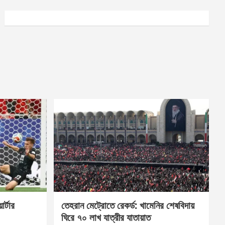
র্টার
তেহরান মেট্রোতে রেকর্ড: খামেনির শেষবিদায়
ঘিরে ৭০ লাখ যাত্রীর যাতায়াত