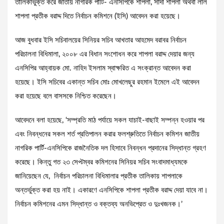
তালিকাভুক্ত করে জাতীয় নাগরিক পার্টি- এনসিপিকে শাপলা, সাদা শাপলা অথবা লাল
শাপলা প্রতীক বরাদ্দ দিতে নির্বাচন কমিশনে (ইসি) আবেদন করা হয়েছে।
আজ বুধবার ইসি সচিবালয়ের সিনিয়র সচিব আখতার আহমেদ বরাবর নির্বাচন
পরিচালনা বিধিমালা, ২০০৮ এর বিধান সংশোধন করে শাপলা বরাদ্দ দেয়ার জন্য
এনসিপির আহ্বায়ক মো. নাহিদ ইসলাম স্বাক্ষরিত এ সংক্রান্ত আবেদন করা
হয়েছে। ইসি সচিবের একান্ত সচিব মোঃ মোখলেছুর রহমান ইমেলে এই আবেদন
করা হয়েছে বলে বাসসকে নিশ্চিত করেছেন।
আবেদনে বলা হয়েছে, ‘সম্প্রতি মাঠ পর্যায়ে সকল যাচাই-বাছাই সম্পন্ন হওয়ার পর
এবং নিবন্ধনের সকল শর্ত প্রতিপালন করার ফলশ্রুতিতে নির্বাচন কমিশন জাতীয়
নাগরিক পার্টি-এনসিপিকে রাজনৈতিক দল হিসাবে নিবন্ধন প্রদানের সিদ্ধান্ত গ্রহণ
করেছে। কিন্তু গত ২৩ সেপ্টম্বর কমিশনের সিনিয়র সচিব সংবাদমাধ্যমকে
জানিয়েছেন যে, নির্বাচন পরিচালনা বিধিমালার প্রতীক তালিকায় শাপলাকে
অন্তর্ভুক্ত করা হয় নাই। একারণে এনসিপিকে শাপলা প্রতীক বরাদ্দ দেয়া যাবে না।
নির্বাচন কমিশনের এমন সিদ্ধান্ত ও বক্তব্য অনভিপ্রেত ও দুঃখজনক।’