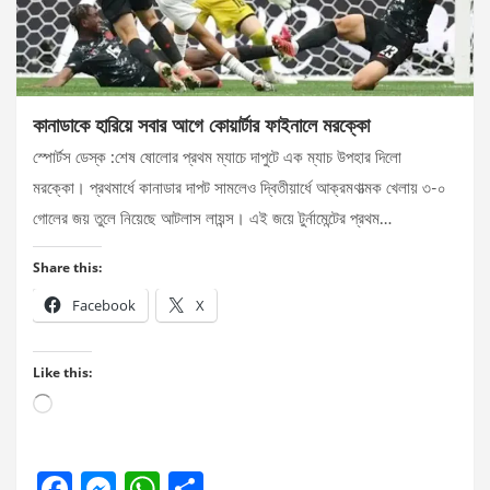
কানাডাকে হারিয়ে সবার আগে কোয়ার্টার ফাইনালে মরক্কো
স্পোর্টস ডেস্ক :শেষ ষোলোর প্রথম ম্যাচে দাপুটে এক ম্যাচ উপহার দিলো
মরক্কো। প্রথমার্ধে কানাডার দাপট সামলেও দ্বিতীয়ার্ধে আক্রমণাত্মক খেলায় ৩-০
গোলের জয় তুলে নিয়েছে আটলাস লায়ন্স। এই জয়ে টুর্নামেন্টের প্রথম…
Share this:
Facebook
X
Like this:
Loading…
F
M
W
S