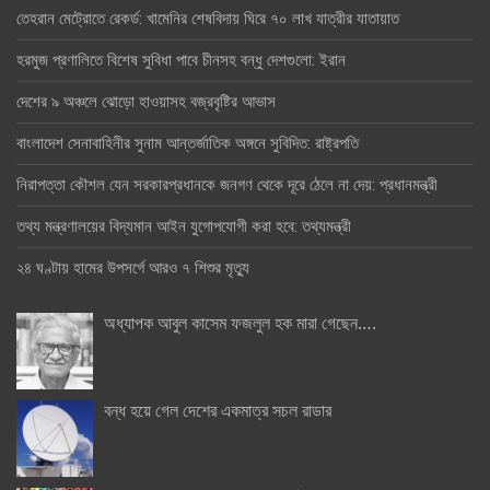
তেহরান মেট্রোতে রেকর্ড: খামেনির শেষবিদায় ঘিরে ৭০ লাখ যাত্রীর যাতায়াত
হরমুজ প্রণালিতে বিশেষ সুবিধা পাবে চীনসহ বন্ধু দেশগুলো: ইরান
দেশের ৯ অঞ্চলে ঝোড়ো হাওয়াসহ বজ্রবৃষ্টির আভাস
বাংলাদেশ সেনাবাহিনীর সুনাম আন্তর্জাতিক অঙ্গনে সুবিদিত: রাষ্ট্রপতি
নিরাপত্তা কৌশল যেন সরকারপ্রধানকে জনগণ থেকে দূরে ঠেলে না দেয়: প্রধানমন্ত্রী
তথ্য মন্ত্রণালয়ের বিদ্যমান আইন যুগোপযোগী করা হবে: তথ্যমন্ত্রী
২৪ ঘণ্টায় হামের উপসর্গে আরও ৭ শিশুর মৃত্যু
অধ্যাপক আবুল কাসেম ফজলুল হক মারা গেছেন….
বন্ধ হয়ে গেল দেশের একমাত্র সচল রাডার