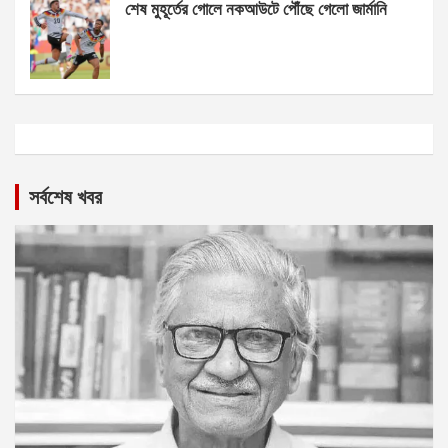
শেষ মুহূর্তের গোলে নকআউটে পৌঁছে গেলো জার্মানি
সর্বশেষ খবর