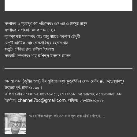
সম্পাদক ও ব্যবস্থাপনা পরিচালকঃ এস.এম.এ মনসুর মাসুদ
সম্পাদক ও প্রকাশকঃ কামরুননাহার
ব্যবস্থাপনা সম্পাদকঃ মোঃ আবু নাছের ইকবাল চৌধুরী
ডেপুটি এডিটরঃ মোঃ মোস্তাফিজুর রহমান খান
জয়েন্ট এডিটরঃ মোঃ রবিউল ইসলাম
সহকারী সম্পাদকঃ শাহ রাশিদুল ইসলাম রাসেল
৩৮ মা ভবন (তৃতীয় তলা) বীর মুক্তিযোদ্ধা কুতুবউদ্দিন রোড, সেক্টর #৮ আব্দুল্লাহপুর
উত্তরা পূর্ব, ঢাকা-১২৩০।
অফিস ফোন নম্বরঃ ০২-৪৪৮৯১০১৮, মোবাঃ০১৯৭০৫৭২৯৩৪, ০১৭১৩৩৯৪৭৯৯
ইমেইলঃ channel7bd@gmail.com, অফিসঃ ০২-৪৪৮৯১০১৮
অধ্যাপক আবুল কাসেম ফজলুল হক মারা গেছেন….