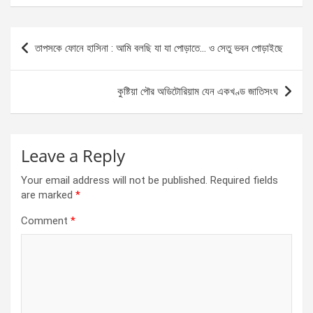
ce
se
at
ar
b
n
s
e
Post
তাপসকে ফোনে হাসিনা : আমি বলছি যা যা পোড়াতে… ও সেতু ভবন পোড়াইছে
o
g
A
navigation
o
er
p
কুষ্টিয়া পৌর অডিটোরিয়াম যেন একখণ্ড জাতিসংঘ
k
p
Leave a Reply
Your email address will not be published.
Required fields
are marked
*
Comment
*