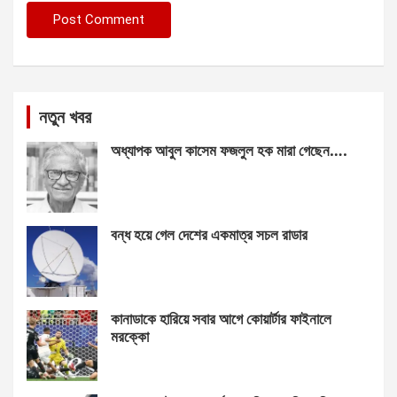
নতুন খবর
অধ্যাপক আবুল কাসেম ফজলুল হক মারা গেছেন….
বন্ধ হয়ে গেল দেশের একমাত্র সচল রাডার
কানাডাকে হারিয়ে সবার আগে কোয়ার্টার ফাইনালে
মরক্কো