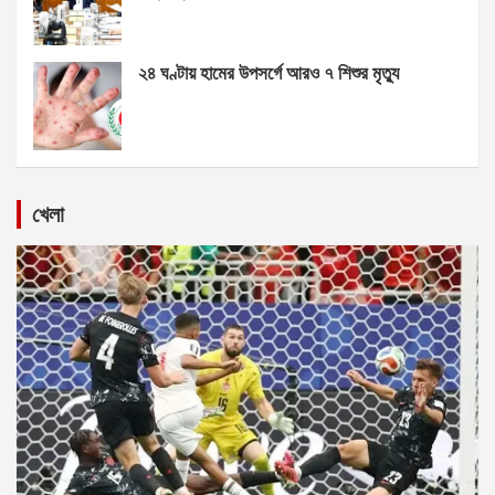
২৪ ঘণ্টায় হামের উপসর্গে আরও ৭ শিশুর মৃত্যু
খেলা