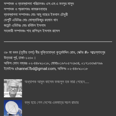
সম্পাদক ও ব্যবস্থাপনা পরিচালকঃ এস.এম.এ মনসুর মাসুদ
সম্পাদক ও প্রকাশকঃ কামরুননাহার
ব্যবস্থাপনা সম্পাদকঃ মোঃ আবু নাছের ইকবাল চৌধুরী
ডেপুটি এডিটরঃ মোঃ মোস্তাফিজুর রহমান খান
জয়েন্ট এডিটরঃ মোঃ রবিউল ইসলাম
সহকারী সম্পাদকঃ শাহ রাশিদুল ইসলাম রাসেল
৩৮ মা ভবন (তৃতীয় তলা) বীর মুক্তিযোদ্ধা কুতুবউদ্দিন রোড, সেক্টর #৮ আব্দুল্লাহপুর
উত্তরা পূর্ব, ঢাকা-১২৩০।
অফিস ফোন নম্বরঃ ০২-৪৪৮৯১০১৮, মোবাঃ০১৯৭০৫৭২৯৩৪, ০১৭১৩৩৯৪৭৯৯
ইমেইলঃ channel7bd@gmail.com, অফিসঃ ০২-৪৪৮৯১০১৮
অধ্যাপক আবুল কাসেম ফজলুল হক মারা গেছেন….
বন্ধ হয়ে গেল দেশের একমাত্র সচল রাডার