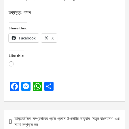
তথ্যসূত্র: বাসস
Share this:
Facebook
X
Like this:
Loading…
F
M
W
S
a
es
h
h
ce
se
at
ar
b
n
s
e
Post
আন্তর্জাতিক সম্প্রদায়ের প্রতি প্রধান উপদেষ্টার আহ্বান: ‘নতুন বাংলাদেশ’-এর
o
g
A
navigation
সাথে সম্পৃক্ত হন