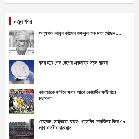
নতুন খবর
অধ্যাপক আবুল কাসেম ফজলুল হক মারা গেছেন….
বন্ধ হয়ে গেল দেশের একমাত্র সচল রাডার
কানাডাকে হারিয়ে সবার আগে কোয়ার্টার ফাইনালে
মরক্কো
তেহরান মেট্রোতে রেকর্ড: খামেনির শেষবিদায় ঘিরে ৭০
লাখ যাত্রীর যাতায়াত