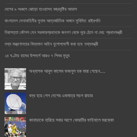
দেশের ৯ অঞ্চলে ঝোড়ো হাওয়াসহ বজ্রবৃষ্টির আভাস
বাংলাদেশ সেনাবাহিনীর সুনাম আন্তর্জাতিক অঙ্গনে সুবিদিত: রাষ্ট্রপতি
নিরাপত্তা কৌশল যেন সরকারপ্রধানকে জনগণ থেকে দূরে ঠেলে না দেয়: প্রধানমন্ত্রী
তথ্য মন্ত্রণালয়ের বিদ্যমান আইন যুগোপযোগী করা হবে: তথ্যমন্ত্রী
২৪ ঘণ্টায় হামের উপসর্গে আরও ৭ শিশুর মৃত্যু
অধ্যাপক আবুল কাসেম ফজলুল হক মারা গেছেন….
বন্ধ হয়ে গেল দেশের একমাত্র সচল রাডার
কানাডাকে হারিয়ে সবার আগে কোয়ার্টার ফাইনালে মরক্কো