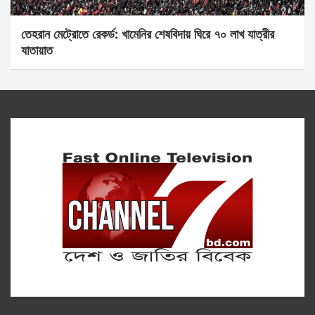
তেহরান মেট্রোতে রেকর্ড: খামেনির শেষবিদায় ঘিরে ৭০ লাখ যাত্রীর
যাতায়াত