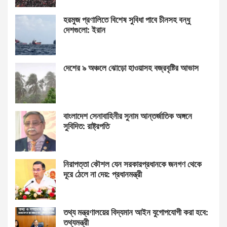
হরমুজ প্রণালিতে বিশেষ সুবিধা পাবে চীনসহ বন্ধু
দেশগুলো: ইরান
দেশের ৯ অঞ্চলে ঝোড়ো হাওয়াসহ বজ্রবৃষ্টির আভাস
বাংলাদেশ সেনাবাহিনীর সুনাম আন্তর্জাতিক অঙ্গনে
সুবিদিত: রাষ্ট্রপতি
নিরাপত্তা কৌশল যেন সরকারপ্রধানকে জনগণ থেকে
দূরে ঠেলে না দেয়: প্রধানমন্ত্রী
তথ্য মন্ত্রণালয়ের বিদ্যমান আইন যুগোপযোগী করা হবে:
তথ্যমন্ত্রী