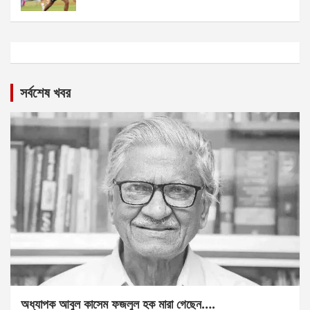
সর্বশেষ খবর
অধ্যাপক আবুল কাসেম ফজলুল হক মারা গেছেন….