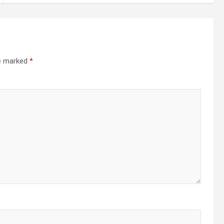
re marked
*