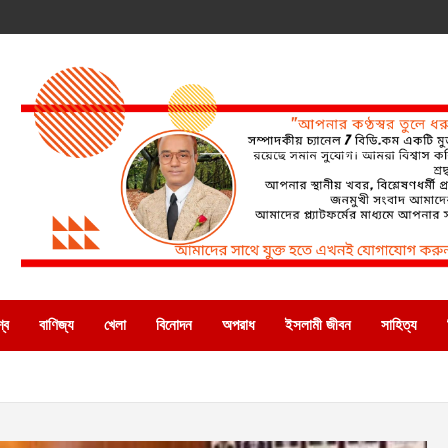
্ব
বাণিজ্য
খেলা
বিনোদন
অপরাধ
ইসলামী জীবন
সাহিত্য