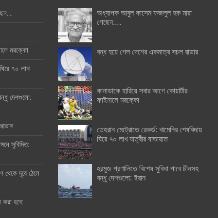
অধ্যাপক আবুল কাসেম ফজলুল হক মারা
ছেন….
গেছেন….
ইনালে মরক্কো
বন্ধ হয়ে গেল দেশের একমাত্র সচল রাডার
 ঘিরে ৭০ লাখ
কানাডাকে হারিয়ে সবার আগে কোয়ার্টার
ন্ধু দেশগুলো:
ফাইনালে মরক্কো
র আভাস
তেহরান মেট্রোতে রেকর্ড: খামেনির শেষবিদায়
ঘিরে ৭০ লাখ যাত্রীর যাতায়াত
্গনে সুবিদিত:
হরমুজ প্রণালিতে বিশেষ সুবিধা পাবে চীনসহ
 থেকে দূরে ঠেলে
বন্ধু দেশগুলো: ইরান
ী করা হবে: