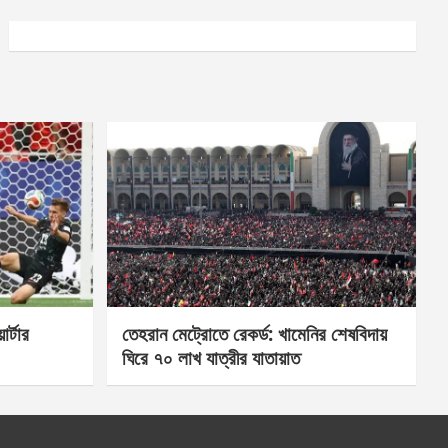
র্টার
তেহরান মেট্রোতে রেকর্ড: খামেনির শেষবিদায়
ঘিরে ৭০ লাখ যাত্রীর যাতায়াত