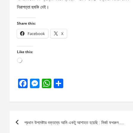
নিরাপত্তা হুমকি নেই।
Share this:
Facebook
X
Like this:
Loading…
F
M
W
S
a
es
h
h
ce
se
at
ar
b
n
s
e
Post
o
g
A
প্রধান উপদেষ্টার বক্তব্যে আমি একটু আশাহত হয়েছি : মির্জা ফখরুল……
navigation
o
er
p