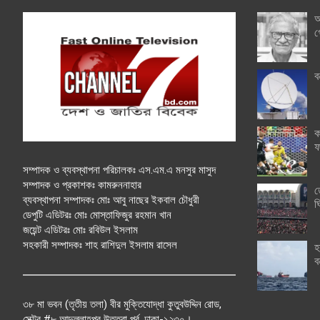
অ
গ
ব
ক
ফ
সম্পাদক ও ব্যবস্থাপনা পরিচালকঃ এস.এম.এ মনসুর মাসুদ
সম্পাদক ও প্রকাশকঃ কামরুননাহার
ত
ব্যবস্থাপনা সম্পাদকঃ মোঃ আবু নাছের ইকবাল চৌধুরী
ঘ
ডেপুটি এডিটরঃ মোঃ মোস্তাফিজুর রহমান খান
জয়েন্ট এডিটরঃ মোঃ রবিউল ইসলাম
সহকারী সম্পাদকঃ শাহ রাশিদুল ইসলাম রাসেল
হ
ব
৩৮ মা ভবন (তৃতীয় তলা) বীর মুক্তিযোদ্ধা কুতুবউদ্দিন রোড,
সেক্টর #৮ আব্দুল্লাহপুর উত্তরা পূর্ব, ঢাকা-১২৩০।