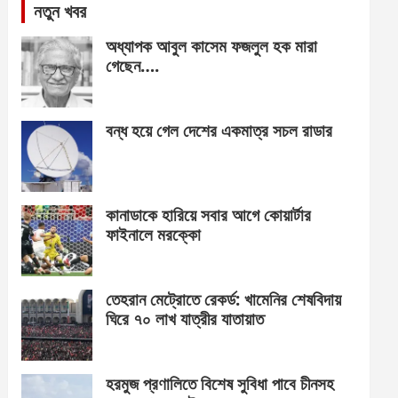
নতুন খবর
অধ্যাপক আবুল কাসেম ফজলুল হক মারা
গেছেন….
বন্ধ হয়ে গেল দেশের একমাত্র সচল রাডার
কানাডাকে হারিয়ে সবার আগে কোয়ার্টার
ফাইনালে মরক্কো
তেহরান মেট্রোতে রেকর্ড: খামেনির শেষবিদায়
ঘিরে ৭০ লাখ যাত্রীর যাতায়াত
হরমুজ প্রণালিতে বিশেষ সুবিধা পাবে চীনসহ