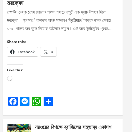
মরক্কো
স্পোর্টস ডেস্ক :শেষ ষোলোর প্রথম ম্যাচে দাপুটে এক ম্যাচ উপহার দিলো
মরক্কো। প্রথমার্ধে কানাডার দাপট সামলেও দ্বিতীয়ার্ধে আক্রমণাত্মক খেলায়
৩-০ গোলের জয় তুলে নিয়েছে আটলাস লায়ন্স। এই জয়ে টুর্নামেন্টের প্রথম…
Share this:
Facebook
X
Like this:
Loading…
F
M
W
S
a
es
h
h
ce
se
at
ar
নরওয়ের বিপক্ষে ব্রাজিলের সম্ভাব্য একাদশ
b
n
s
e