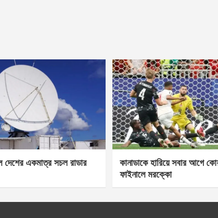
েল দেশের একমাত্র সচল রাডার
কানাডাকে হারিয়ে সবার আগে কোয়া
ফাইনালে মরক্কো