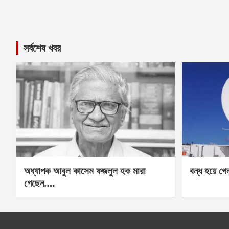
সর্বশেষ খবর
অধ্যাপক আবুল কাসেম ফজলুল হক মারা
বন্ধ হয়ে গ
গেছেন….