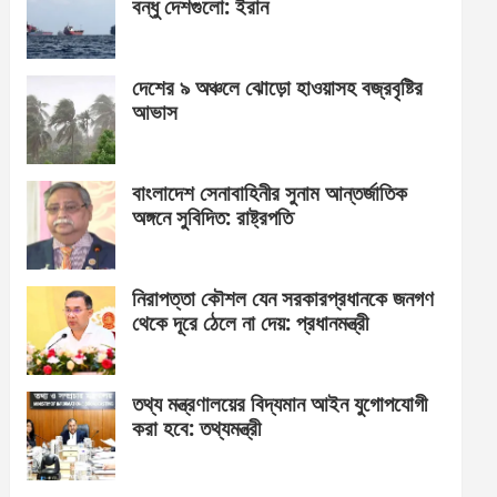
বন্ধু দেশগুলো: ইরান
দেশের ৯ অঞ্চলে ঝোড়ো হাওয়াসহ বজ্রবৃষ্টির
আভাস
বাংলাদেশ সেনাবাহিনীর সুনাম আন্তর্জাতিক
অঙ্গনে সুবিদিত: রাষ্ট্রপতি
নিরাপত্তা কৌশল যেন সরকারপ্রধানকে জনগণ
থেকে দূরে ঠেলে না দেয়: প্রধানমন্ত্রী
তথ্য মন্ত্রণালয়ের বিদ্যমান আইন যুগোপযোগী
করা হবে: তথ্যমন্ত্রী