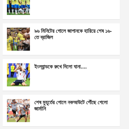
o
g
A
o
er
p
k
p
৯৬ মিনিটের গোলে জাপানকে হারিয়ে শেষ ১৬-
তে ব্রাজিল
ইংল্যান্ডকে রুখে দিলো ঘানা….
শেষ মুহূর্তের গোলে নকআউটে পৌঁছে গেলো
জার্মানি