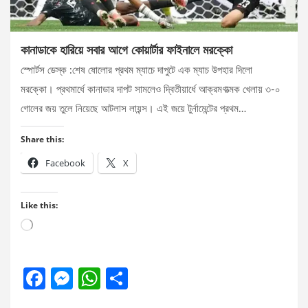
কানাডাকে হারিয়ে সবার আগে কোয়ার্টার ফাইনালে মরক্কো
স্পোর্টস ডেস্ক :শেষ ষোলোর প্রথম ম্যাচে দাপুটে এক ম্যাচ উপহার দিলো
মরক্কো। প্রথমার্ধে কানাডার দাপট সামলেও দ্বিতীয়ার্ধে আক্রমণাত্মক খেলায় ৩-০
গোলের জয় তুলে নিয়েছে আটলাস লায়ন্স। এই জয়ে টুর্নামেন্টের প্রথম…
Share this:
Facebook
X
Like this:
Loading…
F
M
W
S
a
es
h
h