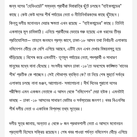
জন্য দলের “হেভিওয়েট” সম্ভব্য প্রার্থীরা দিবারাত্রি ছুঁটে চলছেন “হাইকমান্ডের”
কাছে। কেউ কেউ দলের শীর্ষ পর্যায়ের নেতা ও নীতিনির্ধারকদের কাছে ছুঁটছেন।
কিন্তু দলীয় মনোনয়ন দেয়ার ক্ষমতা এখন রয়েছে – “হাইকমান্ডের” কাছে। তিনিই
একমাত্র মূল চাবিকাঠি। এনিয়ে প্রার্থীদের ভেতরে শুরু হয়েছে এক ধরনের তীব্র
প্রতিযোগিতা— তাহলে জনমনে প্রশ্ন জাগে, ঢাকা-১৮ আসন তথা নির্বাচনী এলাকায়
নমিনেশন দৌঁড়ে কে বেশি এগিয়ে আছেন, এটিই যেন এখন দেখার বিষয়বস্তু হয়ে
দাঁড়িয়েছে। বিশেষ করে এমনটিই- তৃণমূল পর্যায়ের নেতা, পদপ্রার্থী ও সাধারণ
মানুষের মধ্যে দানা বেঁধেছে। সংসদীয় আসন ঢাকা -১৮’তে অবশেষে কাঙ্ক্ষিত ‘ধানের
শীষ’ প্রতীক কে পাচ্ছেন। সেই সৌভাগ্য ব্যক্তি কে? তা নিয়ে শেষ মুহুর্তে সর্বত্র
এলাকায় চলছে নানা গুঞ্জন, আলোচনা- সমালোচনা। দীর্ঘ দিনের পুরানো দলের
পরীক্ষিত এমন একজন নেতাকে এ আসন থেকে “নমিনেশন” দেয়া হউক। এমনটাই
ভাবছে – ঢাকা -১৮ আসনের সাধারণ ভোটার ও সর্বস্তরের জনগণ। খবর বিএনপির
শীর্ষ দলীয় নেতা ও একাধিক বিশ্বস্থ তথ্য সূত্রের।
দলীয় সূত্র জানায়, অন্তত ৫ থেকে ৮ জন প্রভাবশালী নেতা এ আসনে মনোনয়ন
প্রত্যাশী হিসেবে সক্রিয় রয়েছেন। শেষ খবর পাওয়া পর্যন্ত নমিনেশন দৌঁড়ে এগিয়ে