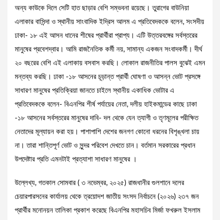
অন্য কাউকে দিলে সেটি হাত ছাড়ার বেশি সম্ভবনা রয়েছে। তুরাগের বাউনিয়া
এলাকার বাসিন্দা ও স্থানীয় সাংবাদিক ইদ্রিস আলম এ প্রতিবেদককে বলেন, সংসদীয়
ঢাকা- ১৮ এই আসন ধানের শীষের প্রার্থীরা প্রাপ্য। এটি উত্তরবঙ্গের সর্বস্তরের
মানুষের প্রবেশদ্বার। আমি রাজনৈতিক কর্মী নয়, সামান্য একজন সংবাদকর্মী। দীর্ঘ
২০ বছরের বেশি এই এলাকায় বসবাস করছি। লোকাল রাজনীতির পালস বুঝেই এমন
মন্তব্য করছি। ঢাকা -১৮ আসনের চূড়ান্ত প্রার্থী ঘোষণা ও আসন্ন ভোট প্রসঙ্গে
সাধারণ মানুষের প্রতিক্রিয়া জানতে চাইলে স্থানীয় একাধিক ভোটার এ
প্রতিবেদককে বলেন- বিএনপির শীর্ষ পর্যায়ের নেতা, দলীয় হাইকমান্ডের কাছে ঢাকা
-১৮ আসনের সর্বস্তরের মানুষের দাবি- দল থেকে যেন ত্যাগী ও তৃণমূলের পরীক্ষিত
নেতাদের মূল্যায়ন করা হয়। পাশাপাশি দেশের জনগণ কোনো ধরনের বিশৃঙ্খলা চায়
না। তারা শান্তিপূর্ণ ভোট ও সুন্দর পরিবেশ দেখতে চান। বর্তমান সরকারের প্রধান
উপদেষ্টার প্রতি এমনটাই প্রত্যাশা সাধারণ মানুষের ।
উল্লেখ্য, গতকাল সোমবার ( ৩ নভেম্বর, ২০২৫) রাজধানীর গুলশানে দলের
চেয়ারপারসনের কার্যালয় থেকে ত্রয়োদশ জাতীয় সংসদ নির্বাচনে (২০২৬) ২৩৭ জন
প্রার্থীর মনোনয়ন তালিকা প্রকাশ করেছে বিএনপির মহাসচিব মির্জা ফখরুল ইসলাম