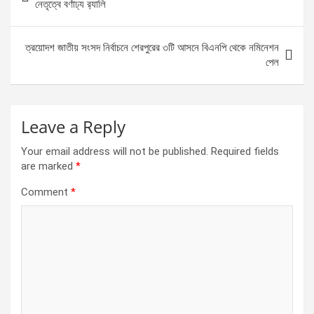
o
g
A
navigation
নেতৃত্বে বর্ণাঢ্য র‍্যালি
o
er
p
k
p
ত্রয়োদশ জাতীয় সংসদ নির্বাচনে শেরপুরের ৩টি আসনে বিএনপি থেকে নমিনেশন
পেল
Leave a Reply
Your email address will not be published.
Required fields
are marked
*
Comment
*