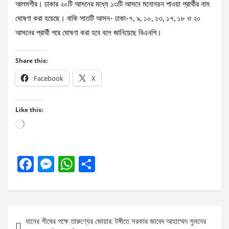
আলমগীর। ঢাকার ২০টি আসনের মধ্যে ১৩টি আসনে মনোনয়ন পাওয়া প্রার্থীর নাম
ঘোষণা করা হয়েছে। বাকি সাতটি আসন- ঢাকা-৭, ৯, ১০, ১৩, ১৭, ১৮ ও ২০
আসনের প্রার্থী পরে ঘোষণা করা হবে বলে জানিয়েছে বিএনপি।
Share this:
Facebook
X
Like this:
Loading…
F
M
W
S
a
es
h
h
ce
se
at
ar
b
n
s
e
Post
ধানের শীষের পক্ষে তারুণ্যের জোয়ার: টঙ্গীতে সরকার জাবেদ আহাম্মেদ সুমনের