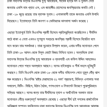
ঢাকা মহানগর উত্তর বিএনপির যুগ্ম আহবায়ক, সাবেক ছাত্র দল ও যুবদল নেতা
জনতার এমপি নাম খ্যাত এস, এম জাহাঙ্গীর হোসেনের জনপ্রিয়তার কমতি নেই।
ঢাকা -১৮ জুড়ে রয়েছে তার ব্যাপক সুনাম। এলাকাবাসী তাকে জনতার এমপি উপাধি
দিয়েছেন। ইতোমধ্যে তিনি জনগণ ও ভোটারদের ভালবাসা অর্জন করেছে।
এছাড়া ইতোপূর্বে তিনি বিএনপির প্রার্থী হিসেবে প্রতিদ্বন্দ্বিতা করেছিলেন। দীর্ঘদিন
মাঠে থাকা এ নেতা এখনও তৃণমূলে সবচেয়ে জনপ্রিয় প্রার্থী হিসেবে বিবেচিত বলে
মনে করেন তার সমর্থকরা। তারা দৃঢ়ভাবে বিশ্বাস করেন, এবার দলীয় মনোনয়ন পেলে
তিনি ঢাকা-১৮ আসন থেকে বিপুল ভোটে বিজয় নিশ্চিত হবেন। অন্যদিকে ঢাকা
মহানগর উত্তর বিএনপির যুগ্ম আহবায়ক ও ব্যবসায়ী এম কফিল উদ্দিন আহমেদও
মনোনয়ন পেতে শক্ত অবস্থানে আছেন। দলের হাইকমান্ড ও শীর্ষ মহলে ছুটাছুটি
করছেন। তিনি বিএনপি থেকে ঢাকা-১৮ থেকে দলীয় নমিনেশন পেতে তুমুল দৌঁড় ঝাপ
শুরু করেছেন। বিএনপির ‘রাষ্ট্র মেরামতের ৩১ দফা’ প্রচারণা, বিভিন্ন এলাকায় সভা
সমাবেশ, মিটিং- মিছিল, উঠান বৈঠক, গণসংযোগ ও লিফলেট বিতরণে পুরোপুরিভাবে
সক্রিয় আছেন। দলের জন্য তার দীর্ঘদিনের ত্যাগ ও অর্থনৈতিক অবদান তাকে
মনোনয়ন দৌঁড়ে গুরুত্বপূর্ণ অবস্থানে রেখেছে। এছাড়া দীর্ঘ দুই দশকের রাজনৈতিক
অভিজ্ঞতা সম্পন্ন ব্যক্তিত্ব ঢাকা মহানগর উত্তর বিএনপির যুগ্ম আহবায়ক আফাজ