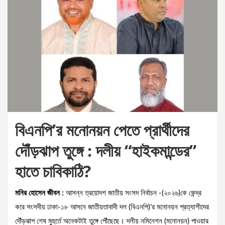
বিএনপি’র মনোনয়ন পেতে প্রার্থীদের
দৌঁড়ঝাপ তুঙ্গে : দলীয় “হাইকমান্ডের”
হাতে চাবিকাঠি?
মনির হোসেন জীবন :
আসন্ন ত্রয়োদশ জাতীয় সংসদ নির্বাচন -(২০২৬)কে কেন্দ্র
করে সংসদীয় ঢাকা-১৮ আসনে জাতীয়তাবাদী দল (বিএনপি)’র মনোনয়ন প্রত্যাশীদের
দৌঁড়ঝাপ শেষ মুহুর্তে অনেকটাই তুঙ্গে পৌঁছেছে। দলীয় নমিনেশন (মনোনয়ন) পাওয়ার