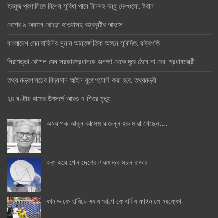
হরমুজ প্রণালিতে বিশেষ সুবিধা পাবে চীনসহ বন্ধু দেশগুলো: ইরান
দেশের ৯ অঞ্চলে ঝোড়ো হাওয়াসহ বজ্রবৃষ্টির আভাস
বাংলাদেশ সেনাবাহিনীর সুনাম আন্তর্জাতিক অঙ্গনে সুবিদিত: রাষ্ট্রপতি
নিরাপত্তা কৌশল যেন সরকারপ্রধানকে জনগণ থেকে দূরে ঠেলে না দেয়: প্রধানমন্ত্রী
তথ্য মন্ত্রণালয়ের বিদ্যমান আইন যুগোপযোগী করা হবে: তথ্যমন্ত্রী
২৪ ঘণ্টায় হামের উপসর্গে আরও ৭ শিশুর মৃত্যু
অধ্যাপক আবুল কাসেম ফজলুল হক মারা গেছেন….
বন্ধ হয়ে গেল দেশের একমাত্র সচল রাডার
কানাডাকে হারিয়ে সবার আগে কোয়ার্টার ফাইনালে মরক্কো