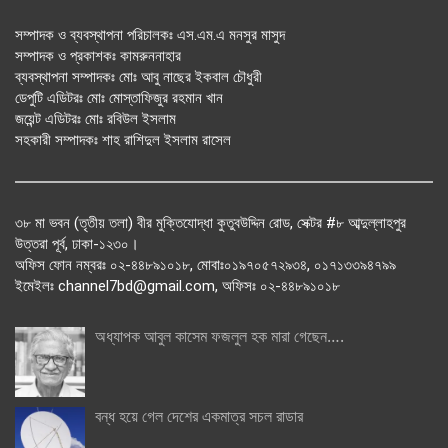
সম্পাদক ও ব্যবস্থাপনা পরিচালকঃ এস.এম.এ মনসুর মাসুদ
সম্পাদক ও প্রকাশকঃ কামরুননাহার
ব্যবস্থাপনা সম্পাদকঃ মোঃ আবু নাছের ইকবাল চৌধুরী
ডেপুটি এডিটরঃ মোঃ মোস্তাফিজুর রহমান খান
জয়েন্ট এডিটরঃ মোঃ রবিউল ইসলাম
সহকারী সম্পাদকঃ শাহ রাশিদুল ইসলাম রাসেল
৩৮ মা ভবন (তৃতীয় তলা) বীর মুক্তিযোদ্ধা কুতুবউদ্দিন রোড, সেক্টর #৮ আব্দুল্লাহপুর
উত্তরা পূর্ব, ঢাকা-১২৩০।
অফিস ফোন নম্বরঃ ০২-৪৪৮৯১০১৮, মোবাঃ০১৯৭০৫৭২৯৩৪, ০১৭১৩৩৯৪৭৯৯
ইমেইলঃ channel7bd@gmail.com, অফিসঃ ০২-৪৪৮৯১০১৮
অধ্যাপক আবুল কাসেম ফজলুল হক মারা গেছেন….
বন্ধ হয়ে গেল দেশের একমাত্র সচল রাডার