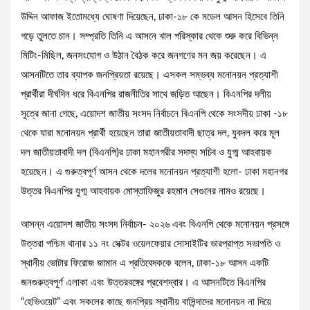
উদ্দিন আফাজ ইতোমধ্যে ঘোষণা দিয়েছেন, ঢাকা-১৮ কে মডেল আসন হিসেবে তিনি
গড়ে তুলতে চান। সম্প্রতি তিনি এ আসনে খাল পরিস্কার থেকে শুরু করে বিভিন্ন
মিটিং-মিছিল, জনসংযোগ ও উঠান বৈঠক করে জনগণের মন জয় করেছেন। এ
আসনটিতে তার ব্যাপক জনপ্রিয়তা রয়েছে। এসকল সম্ভব্য মনোনয়ন প্রত্যাশী
প্রার্থীরা দীর্ঘদিন ধরে বিএনপির রাজনীতির সাথে জড়িত আছেন। বিএনপির দলীয়
সূত্রে জানা গেছে, এয়োদশ জাতীয় সংসদ নির্বাচনে বিএনপি থেকে সংসদীয় ঢাকা -১৮
থেকে যারা মনোনয়ন প্রার্থী হয়েছেন তারা জাতীয়তাবাদী ছাত্র দল, যুবদল করে মূল
দল জাতীয়তাবাদী দল (বিএনপি)র ঢাকা মহানগরীর সদস্য সচিব ও যুগ্ম আহবায়ক
হয়েছেন। এ গুরুত্বপূর্ণ আসন থেকে দলের মনোনয়ন প্রত্যাশী হলো- ঢাকা মহানগর
উত্তর বিএনপির যুগ্ম আহবায়ক মোস্তাফিজুর রহমান সেগুনের নামও রয়েছে।
আসন্ন এয়োদশ জাতীয় সংসদ নির্বাচন- ২০২৬ এবং বিএনপি থেকে মনোনয়ন প্রসঙ্গে
উত্তরা পশ্চিম থানার ১১ নং সেক্টর ওয়েলফেয়ার সোসাইটির ভারপ্রাপ্ত সভাপতি ও
স্থানীয় ভোটার ফিরোজ জামান এ প্রতিবেদককে বলেন, ঢাকা-১৮ আসন একটি
জনগুরুত্বপূর্ণ এলাকা এবং উত্তরবঙ্গের প্রবেশদ্বার। এ আসনটিতে বিএনপির
“হেভিওয়েট” এবং সকলের কাছে জনপ্রিয় স্থানীয় বাসিন্দাদের মনোনয়ন না দিয়ে