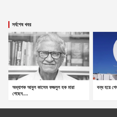
সর্বশেষ খবর
অধ্যাপক আবুল কাসেম ফজলুল হক মারা
বন্ধ হয়ে গ
গেছেন….