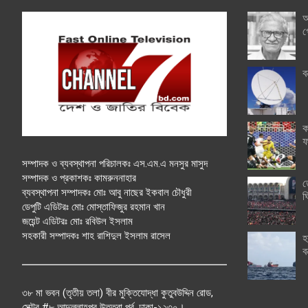
অ
গ
ব
ক
ফ
সম্পাদক ও ব্যবস্থাপনা পরিচালকঃ এস.এম.এ মনসুর মাসুদ
সম্পাদক ও প্রকাশকঃ কামরুননাহার
ত
ব্যবস্থাপনা সম্পাদকঃ মোঃ আবু নাছের ইকবাল চৌধুরী
ঘ
ডেপুটি এডিটরঃ মোঃ মোস্তাফিজুর রহমান খান
জয়েন্ট এডিটরঃ মোঃ রবিউল ইসলাম
সহকারী সম্পাদকঃ শাহ রাশিদুল ইসলাম রাসেল
হ
ব
৩৮ মা ভবন (তৃতীয় তলা) বীর মুক্তিযোদ্ধা কুতুবউদ্দিন রোড,
সেক্টর #৮ আব্দুল্লাহপুর উত্তরা পূর্ব, ঢাকা-১২৩০।