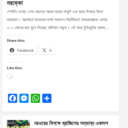
মরক্কো
স্পোর্টস ডেস্ক :শেষ ষোলোর প্রথম ম্যাচে দাপুটে এক ম্যাচ উপহার দিলো
মরক্কো। প্রথমার্ধে কানাডার দাপট সামলেও দ্বিতীয়ার্ধে আক্রমণাত্মক খেলায়
৩-০ গোলের জয় তুলে নিয়েছে আটলাস লায়ন্স। এই জয়ে টুর্নামেন্টের প্রথম…
Share this:
Facebook
X
Like this:
Loading…
F
M
W
S
a
es
h
h
ce
se
at
ar
নরওয়ের বিপক্ষে ব্রাজিলের সম্ভাব্য একাদশ
b
n
s
e