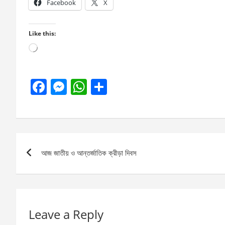
Facebook
X
Like this:
Loading…
F
M
W
S
a
es
h
h
ce
se
at
ar
b
n
s
e
Post
o
g
A
আজ জাতীয় ও আন্তর্জাতিক ক্রীড়া দিবস
navigation
o
er
p
k
p
Leave a Reply