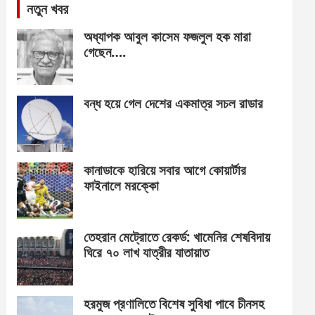
নতুন খবর
অধ্যাপক আবুল কাসেম ফজলুল হক মারা
গেছেন….
বন্ধ হয়ে গেল দেশের একমাত্র সচল রাডার
কানাডাকে হারিয়ে সবার আগে কোয়ার্টার
ফাইনালে মরক্কো
তেহরান মেট্রোতে রেকর্ড: খামেনির শেষবিদায়
ঘিরে ৭০ লাখ যাত্রীর যাতায়াত
হরমুজ প্রণালিতে বিশেষ সুবিধা পাবে চীনসহ