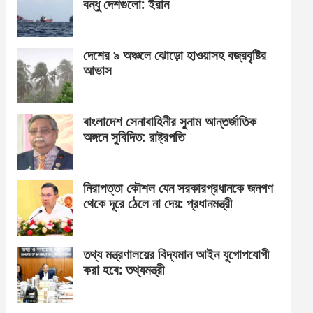
বন্ধু দেশগুলো: ইরান
দেশের ৯ অঞ্চলে ঝোড়ো হাওয়াসহ বজ্রবৃষ্টির
আভাস
বাংলাদেশ সেনাবাহিনীর সুনাম আন্তর্জাতিক
অঙ্গনে সুবিদিত: রাষ্ট্রপতি
নিরাপত্তা কৌশল যেন সরকারপ্রধানকে জনগণ
থেকে দূরে ঠেলে না দেয়: প্রধানমন্ত্রী
তথ্য মন্ত্রণালয়ের বিদ্যমান আইন যুগোপযোগী
করা হবে: তথ্যমন্ত্রী