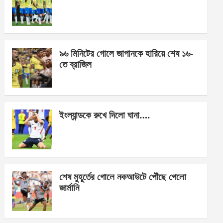
o
g
A
o
er
p
k
p
৯৬ মিনিটের গোলে জাপানকে হারিয়ে শেষ ১৬-
তে ব্রাজিল
ইংল্যান্ডকে রুখে দিলো ঘানা….
শেষ মুহূর্তের গোলে নকআউটে পৌঁছে গেলো
জার্মানি