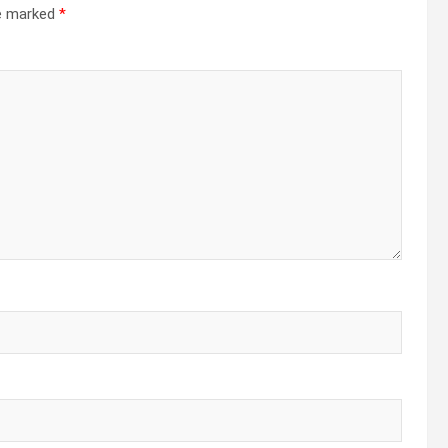
re marked
*