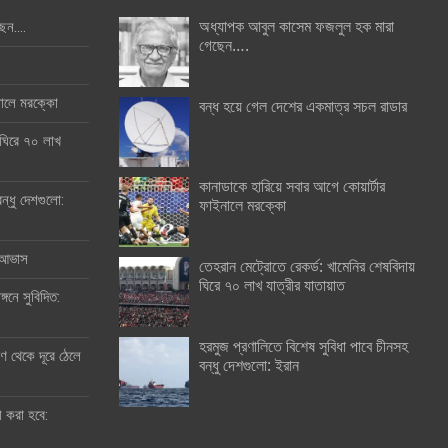
অধ্যাপক আবুল কাসেম ফজলুল হক মারা
ছেন….
গেছেন….
ইনালে মরক্কো
বন্ধ হয়ে গেল দেশের একমাত্র সচল রাডার
 ঘিরে ৭০ লাখ
কানাডাকে হারিয়ে সবার আগে কোয়ার্টার
ন্ধু দেশগুলো:
ফাইনালে মরক্কো
র আভাস
তেহরান মেট্রোতে রেকর্ড: খামেনির শেষবিদায়
ঘিরে ৭০ লাখ যাত্রীর যাতায়াত
্গনে সুবিদিত:
হরমুজ প্রণালিতে বিশেষ সুবিধা পাবে চীনসহ
 থেকে দূরে ঠেলে
বন্ধু দেশগুলো: ইরান
ী করা হবে: