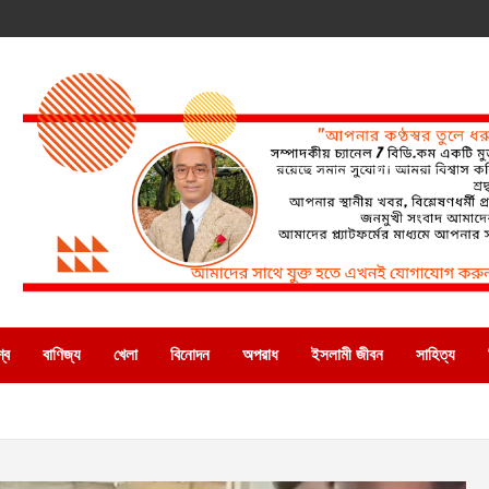
্ব
বাণিজ্য
খেলা
বিনোদন
অপরাধ
ইসলামী জীবন
সাহিত্য