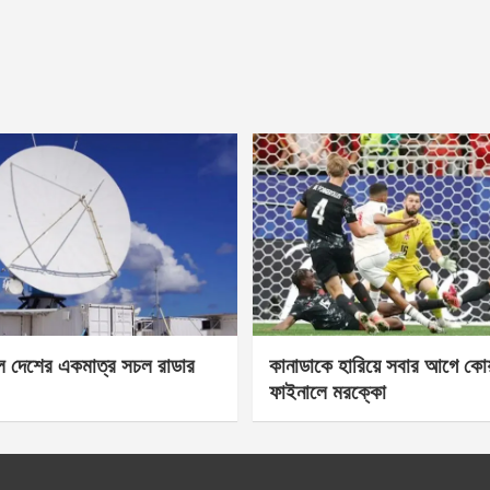
েল দেশের একমাত্র সচল রাডার
কানাডাকে হারিয়ে সবার আগে কোয়া
ফাইনালে মরক্কো