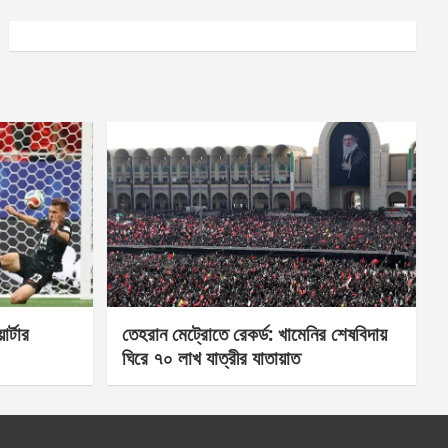
র্টার
তেহরান মেট্রোতে রেকর্ড: খামেনির শেষবিদায়
ঘিরে ৭০ লাখ যাত্রীর যাতায়াত